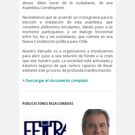
digital
violencia
abuso; debe nacer de la ciudadanía, de una
Asamblea Constituyente.
Acuerdo por la
Necesitamos que se acuerde un cronograma para la
paz
elección e instalación de esta asamblea, que
Acuerdo por la Paz y
considere plebiscitos vinculantes, dando paso a un
momento participativo, a un dialogo horizontal
Nueva
entre los, les y las ciudadanas, que culmine en una
Acuerdo por la Paz y Nueva
Nueva Constitución política para Chile.
Constitución
Nuestro llamado es a organizarnos y movilizarnos
para abrir paso a una solución de fondo a la crisis
ADN
adultos
Afganistá
que vive nuestro país. La sociedad está articulada y
estamos seguros de que somos capaces de llevar
mayores
n
adelante este proceso de profunda transformación.
AFUCA
agresió
agresión
Descargar el documento completo
>
P
n
periodistas
agresion
agresiones a la
es
prensa
PUBLICACIONES RELACIONADAS
Alberto Gato
Gamboa
Alcaldía Ciudadana de
Valparaíso