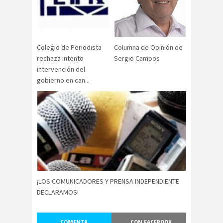
Alejandra
Alejandro
Riveros
Navarro
Alejandro
Torres
Colegio de Periodista
Columna de Opinión de
Alto Comisionado de ONU
rechaza intento
Sergio Campos
intervención del
para los DDHH
gobierno en can...
Álvaro
Alvaro
amenaz
Elizalde
Ortiz
as
Aminátegui
Amnistía
31
Internacional
Andrés
ANEF
Oppenheimer
ANEF
Tarapacá
ANID
aniversar
Aniversario
¡LOS COMUNICADORES Y PRENSA INDEPENDIENTE
io
63
DECLARAMOS!
Aniversario
ANNEF
Antofagas
65
ta
COMENTA
...CON FACEBOOK