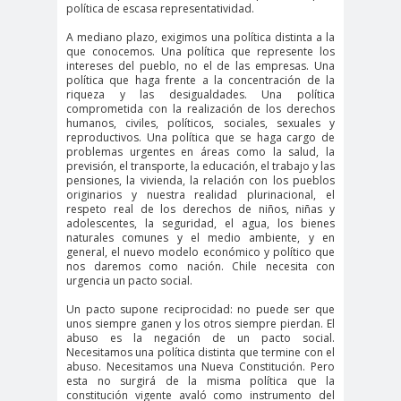
#noticia
política de escasa representatividad.
s
A mediano plazo, exigimos una política distinta a la
#Noticias #Asamblea
que conocemos. Una política que represente los
intereses del pueblo, no el de las empresas. Una
#Colegiodeperiodistas
política que haga frente a la concentración de la
riqueza y las desigualdades. Una política
#PrensaProte
1 de
comprometida con la realización de los derechos
gida
mayo
humanos, civiles, políticos, sociales, sexuales y
reproductivos. Una política que se haga cargo de
11 de
18 de
problemas urgentes en áreas como la salud, la
previsión, el transporte, la educación, el trabajo y las
septiembre
octubre
pensiones, la vivienda, la relación con los pueblos
1DEMAY
8demarz
aborto
originarios y nuestra realidad plurinacional, el
respeto real de los derechos de niños, niñas y
O
o
adolescentes, la seguridad, el agua, los bienes
naturales comunes y el medio ambiente, y en
Abraham
Abrazo
abuso
general, el nuevo modelo económico y político que
Santibañez
s
s
nos daremos como nación. Chile necesita con
urgencia un pacto social.
abusos
Un pacto supone reciprocidad: no puede ser que
laborales
unos siempre ganen y los otros siempre pierdan. El
Academia de Humanismo
abuso es la negación de un pacto social.
Necesitamos una política distinta que termine con el
Cristiano
abuso. Necesitamos una Nueva Constitución. Pero
activismo
actos de
esta no surgirá de la misma política que la
constitución vigente avaló como instrumento del