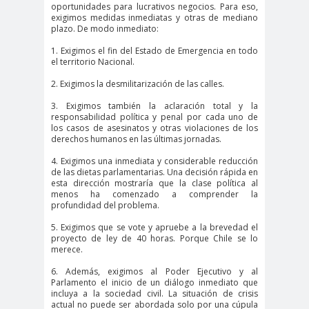
oportunidades para lucrativos negocios. Para eso,
#Noticias #Elecciones
exigimos medidas inmediatas y otras de mediano
plazo. De modo inmediato:
#Colegiodeperiodistas
#Eleccion
#Elecciones2
1. Exigimos el fin del Estado de Emergencia en todo
el territorio Nacional.
es
024
2. Exigimos la desmilitarización de las calles.
#FalloJudic
#GabrielBoric
3. Exigimos también la aclaración total y la
ial
Font
responsabilidad política y penal por cada uno de
#Géner
#GéneroYDD
#Importan
los casos de asesinatos y otras violaciones de los
derechos humanos en las últimas jornadas.
o
HH
te
#Importante #Noticias
4. Exigimos una inmediata y considerable reducción
de las dietas parlamentarias. Una decisión rápida en
#Asamblea
esta dirección mostraría que la clase política al
menos ha comenzado a comprender la
#Colegiodeperiodistas
profundidad del problema.
#InformarNoEs
#LibertadDePr
5. Exigimos que se vote y apruebe a la brevedad el
Delito
ensa
proyecto de ley de 40 horas. Porque Chile se lo
merece.
#MediosNoSexi
#Mega
6. Además, exigimos al Poder Ejecutivo y al
stas
#Megame
Parlamento el inicio de un diálogo inmediato que
incluya a la sociedad civil. La situación de crisis
dia
actual no puede ser abordada solo por una cúpula