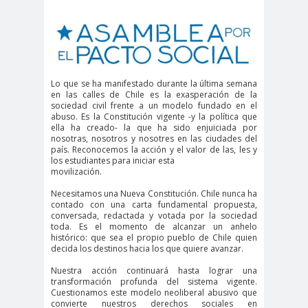
cación
#DerechosFundam
#Destaca
entales
do
#Destacado
Lo que se ha manifestado durante la última semana
#Importante
en las calles de Chile es la exasperación de la
sociedad civil frente a un modelo fundado en el
#Destacado #Importante
abuso. Es la Constitución vigente -y la política que
ella ha creado- la que ha sido enjuiciada por
#Noticias #Asamblea
nosotras, nosotros y nosotres en las ciudades del
#Colegiodeperiodistas
país. Reconocemos la acción y el valor de las, les y
los estudiantes para iniciar esta
#Destacado #Importante
movilización.
#Noticias #CongresoNacional
Necesitamos una Nueva Constitución. Chile nunca ha
contado con una carta fundamental propuesta,
#Colegiodeperiodistas
conversada, redactada y votada por la sociedad
#Destacado #Importante
toda. Es el momento de alcanzar un anhelo
histórico: que sea el propio pueblo de Chile quien
#Noticias #Elecciones
decida los destinos hacia los que quiere avanzar.
#CandidaturasConsejoNacional
Nuestra acción continuará hasta lograr una
transformación profunda del sistema vigente.
#Colegiodeperiodistas
Cuestionamos este modelo neoliberal abusivo que
#Destacado #Importante
convierte nuestros derechos sociales en