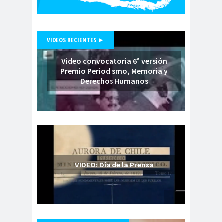
Municipal.Radio Calama
censur
Centro Arte
a
Alameda
VIDEOS RECIENTES ►
Chiguayan
chile
Chile
te
Chico
Video convocatoria 6° versión
Premio Periodismo, Memoria y
Chile
chileno
Derechos Humanos
despertó
s
Chilenos
Chilevisió
protestan
n
Chuquicam
cidh
ata
Circulo de
Periodistas
VIDEO: Día de la Prensa
ciudadan
ciudadan
Claudia
ia
ía
Muñoz
Claudio
Broitman
Club de Pequeños Súper