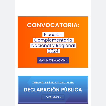
peirodistas
Asociación Nacional de
Magistrados
asociacion
ataque
es
megavisión
Autism
Aymar
Aysén
o
a
Baltazar
Garzón
bancoesta
Bárbara
do
Huberman
Barcelom
bases para el
a
debate
BBC
beca
Berlin
Berlín
NEWS
Bernardo Larraín
Matte
Bernardo Soria
Bilabo
biobio