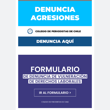
Cáceres
Montiel
Carolina
Carolina
Plaza
Trejo
Carolina
Carozz
Vera
i
carreras de Periodismo y
Publicidad
Carta a los
carta
Periodistas
abierta
Carta de
Carta
Chillán
Maior
Casa
Central
Cátedra de Derechos Humanos
de la Vicerrectoría de Extensión y
Comunicaciones de la U. de Chile
CCDH
Cementerio