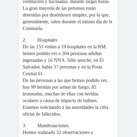
ventilación y hacinadas, durante largas horas.
#Noticias #Elecciones
La gran mayoría de las personas están
detenidas por desórdenes simples, por lo que,
#Colegiodeperiodistas
generalmente, salen durante el mismo día de la
#Eleccion
#Elecciones2
Comisaría.
es
024
#FalloJudic
#GabrielBoric
2.
Hospitales
De las 153 visitas a 19 hospitales en la RM,
ial
Font
hemos podido ver a 204 personas adultas
#Géner
#GéneroYDD
#Importan
ingresadas y 16 NNA. Sólo anoche, en El
o
HH
te
Salvador, había 37 personas y en la Posta
#Importante #Noticias
Central 61.
#Asamblea
De las personas a las que hemos podido ver,
hay 99 heridas por armas de fuego, 85
#Colegiodeperiodistas
lesionadas, muchas de ellas con heridas
#InformarNoEs
#LibertadDePr
oculares a causa de impacto de balines.
Delito
ensa
Estamos solicitando a las autoridades la cifra
#MediosNoSexi
#Mega
oficial de fallecidos.
stas
#Megame
3.
Manifestaciones
dia
Hemos realizado 32 observaciones a