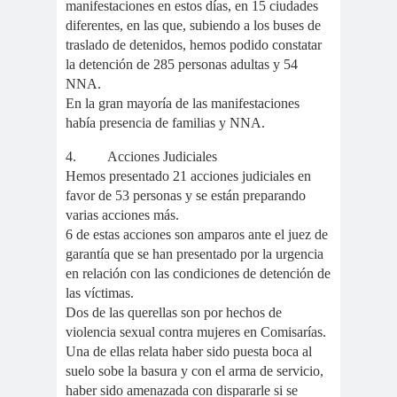
#noticia
manifestaciones en estos días, en 15 ciudades
diferentes, en las que, subiendo a los buses de
s
traslado de detenidos, hemos podido constatar
#Noticias #Asamblea
la detención de 285 personas adultas y 54
#Colegiodeperiodistas
NNA.
#PrensaProte
1 de
En la gran mayoría de las manifestaciones
gida
mayo
había presencia de familias y NNA.
11 de
18 de
4.
Acciones Judiciales
septiembre
octubre
Hemos presentado 21 acciones judiciales en
1DEMAY
8demarz
aborto
favor de 53 personas y se están preparando
varias acciones más.
O
o
6 de estas acciones son amparos ante el juez de
Abraham
Abrazo
abuso
garantía que se han presentado por la urgencia
Santibañez
s
s
en relación con las condiciones de detención de
abusos
las víctimas.
laborales
Dos de las querellas son por hechos de
Academia de Humanismo
violencia sexual contra mujeres en Comisarías.
Una de ellas relata haber sido puesta boca al
Cristiano
suelo sobe la basura y con el arma de servicio,
activismo
actos de
haber sido amenazada con dispararle si se