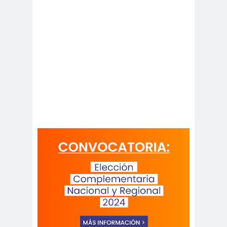
peirodistas
Asociación Nacional de
Magistrados
asociacion
ataque
es
megavisión
Autism
Aymar
Aysén
o
a
Baltazar
Garzón
bancoesta
Bárbara
do
Huberman
Barcelom
bases para el
a
debate
BBC
beca
Berlin
Berlín
NEWS
Bernardo Larraín
Matte
Bernardo Soria
Bilabo
biobio