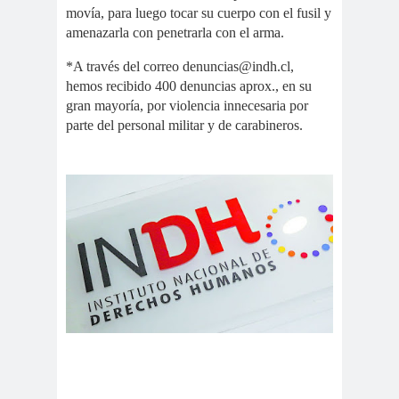
digital
violencia
movía, para luego tocar su cuerpo con el fusil y
Acuerdo por la
amenazarla con penetrarla con el arma.
paz
*A través del correo denuncias@indh.cl,
Acuerdo por la Paz y
hemos recibido 400 denuncias aprox., en su
Nueva
gran mayoría, por violencia innecesaria por
Acuerdo por la Paz y Nueva
parte del personal militar y de carabineros.
Constitución
ADN
adultos
Afganistá
mayores
n
AFUCA
agresió
agresión
P
n
periodistas
agresion
agresiones a la
es
prensa
Alberto Gato
Gamboa
Alcaldía Ciudadana de
Valparaíso