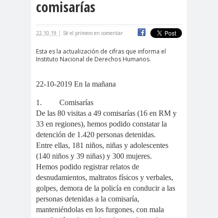
comisarías
cación
#DerechosFundam
#Destaca
|
22.10.19
Sé el primero en comentar
entales
do
#Destacado
Esta es la actualización de cifras que informa el
Instituto Nacional de Derechos Humanos.
#Importante
#Destacado #Importante
22-10-2019 En la mañana
#Noticias #Asamblea
1.
Comisarías
#Colegiodeperiodistas
De las 80 visitas a 49 comisarías (16 en RM y
#Destacado #Importante
33 en regiones), hemos podido constatar la
#Noticias #CongresoNacional
detención de 1.420 personas detenidas.
Entre ellas, 181 niños, niñas y adolescentes
#Colegiodeperiodistas
(140 niños y 39 niñas) y 300 mujeres.
#Destacado #Importante
Hemos podido registrar relatos de
#Noticias #Elecciones
desnudamientos, maltratos físicos y verbales,
#CandidaturasConsejoNacional
golpes, demora de la policía en conducir a las
personas detenidas a la comisaría,
#Colegiodeperiodistas
manteniéndolas en los furgones, con mala
#Destacado #Importante