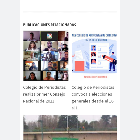
Alejandra
Alejandro
Riveros
Navarro
Alejandro
PUBLICACIONES RELACIONADAS
Torres
Alto Comisionado de ONU
para los DDHH
Álvaro
Alvaro
amenaz
Elizalde
Ortiz
as
Aminátegui
Amnistía
31
Internacional
Andrés
ANEF
Colegio de Periodistas
Colegio de Periodistas
realiza primer Consejo
convoca a elecciones
Oppenheimer
ANEF
Nacional de 2021
generales desde el 16
Tarapacá
al 1...
ANID
aniversar
Aniversario
io
63
Aniversario
ANNEF
Antofagas
65
ta