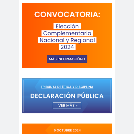
Antonio
aprueb
Araucaní
Márquez
o
a
Arco de
argentin
Arica
Triunfo
a
Arica
Aristegui en
Parinacota
vivo
asamble
Asamblea
a
Anual
Asamblea
Constituyente
Asamblea
Extraordinaria
Asamblea por el
Pacto Social
Asociación Abuelas de
Plaza de Mayo
asociación de mujeres