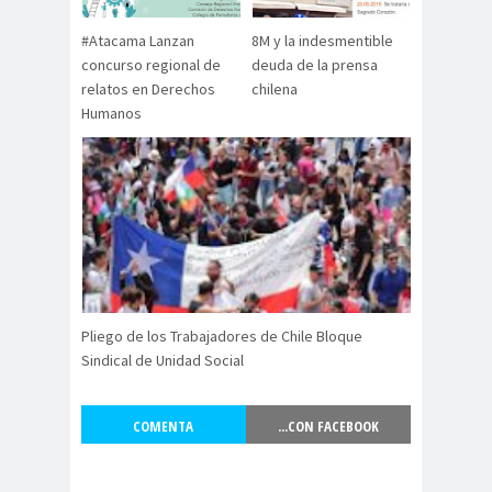
digital
violencia
Acuerdo por la
#Atacama Lanzan
8M y la indesmentible
concurso regional de
deuda de la prensa
paz
relatos en Derechos
chilena
Acuerdo por la Paz y
Humanos
Nueva
Acuerdo por la Paz y Nueva
Constitución
ADN
adultos
Afganistá
mayores
n
AFUCA
agresió
agresión
P
n
periodistas
agresion
agresiones a la
Pliego de los Trabajadores de Chile Bloque
es
prensa
Sindical de Unidad Social
Alberto Gato
Gamboa
COMENTA
...CON FACEBOOK
Alcaldía Ciudadana de
Valparaíso