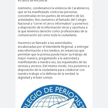
es difícil de encontrar.
#Noticias #Elecciones
Asimismo, condenamos la violencia de Carabineros,
#Colegiodeperiodistas
que se ha manifestado contra las personas
concentradas en los puntos de encuentro de las
#Eleccion
#Elecciones2
actividades. Nos sumamos al llamado del Colegio
Nacional a “correr el cerco informativo” y ponernos
es
024
a disposición de la información veraz y oportuna a
#FalloJudic
#GabrielBoric
la que tenemos derecho como profesionales de la
comunicación así como toda la ciudadanía.
ial
Font
Hacemos un llamado a las autoridades,
#Géner
#GéneroYDD
#Importan
encabezadas por el Intendente Regional, a entregar
o
HH
te
esta información a los medios, en instancias que
permitan que la prensa pueda hacer su trabajo de
#Importante #Noticias
mejor manera, preguntando a la autoridad y
manifestando a nuestra vez, las inquietudes de las
#Asamblea
vecinas y vecinos. Del mismo modo, nos ponemos a
disposición de la ciudadanía para colaborar con
#Colegiodeperiodistas
nuestro trabajo a la defensa de la verdad, la
#InformarNoEs
#LibertadDePr
dignidad y el bien común.
Delito
ensa
#MediosNoSexi
#Mega
stas
#Megame
dia