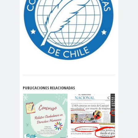
#noticia
s
#Noticias #Asamblea
#Colegiodeperiodistas
#PrensaProte
1 de
gida
mayo
11 de
18 de
septiembre
octubre
1DEMAY
8demarz
aborto
O
o
Abraham
Abrazo
abuso
PUBLICACIONES RELACIONADAS
Santibañez
s
s
abusos
laborales
Academia de Humanismo
Cristiano
activismo
actos de