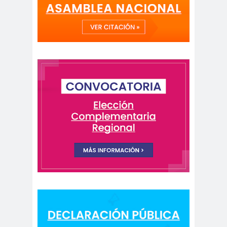
peirodistas
Asociación Nacional de
Magistrados
asociacion
ataque
es
megavisión
Autism
Aymar
Aysén
o
a
Baltazar
Garzón
bancoesta
Bárbara
do
Huberman
Barcelom
bases para el
a
debate
BBC
beca
Berlin
Berlín
NEWS
Bernardo Larraín
Matte
Bernardo Soria
Bilabo
biobio