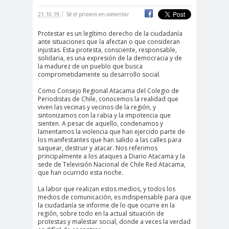
|
cación
21.10.19
Sé el primero en comentar
#DerechosFundam
#Destaca
Protestar es un legítimo derecho de la ciudadanía
ante situaciones que la afectan o que consideran
entales
do
injustas. Esta protesta, consciente, responsable,
#Destacado
solidaria, es una expresión de la democracia y de
la madurez de un pueblo que busca
#Importante
comprometidamente su desarrollo social.
#Destacado #Importante
Como Consejo Regional Atacama del Colegio de
#Noticias #Asamblea
Periodistas de Chile, conocemos la realidad que
viven las vecinas y vecinos de la región, y
#Colegiodeperiodistas
sintonizamos con la rabia y la impotencia que
#Destacado #Importante
sienten. A pesar de aquello, condenamos y
lamentamos la violencia que han ejercido parte de
#Noticias #CongresoNacional
los manifestantes que han salido a las calles para
saquear, destruir y atacar. Nos referimos
#Colegiodeperiodistas
principalmente a los ataques a Diario Atacama y la
sede de Televisión Nacional de Chile Red Atacama,
#Destacado #Importante
que han ocurrido esta noche.
#Noticias #Elecciones
La labor que realizan estos medios, y todos los
#CandidaturasConsejoNacional
medios de comunicación, es indispensable para que
la ciudadanía se informe de lo que ocurre en la
#Colegiodeperiodistas
región, sobre todo en la actual situación de
protestas y malestar social, donde a veces la verdad
#Destacado #Importante