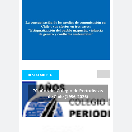
Periodistas de Pozo Rodolfo
Aguirre
CNN
cntv
Codelc
Código de
o
Etica
COHA
Colectivo Chilenos en
Madrid
Colegio de
colegio de
Antropólogos
peri
Colegio de Periodist
DESTACADOS ►
de Chile
Colegio de
70 años del Colegio de Periodistas
Periodistas
de Chile (1956-2026)
colegio de periodistas
Coquimbo
Colegio de Periodistas
de Chile
Colegio de Periodistas Región