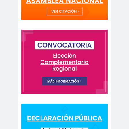
#noticia
s
#Noticias #Asamblea
#Colegiodeperiodistas
#PrensaProte
1 de
gida
mayo
11 de
18 de
septiembre
octubre
1DEMAY
8demarz
aborto
O
o
Abraham
Abrazo
abuso
Santibañez
s
s
abusos
laborales
Academia de Humanismo
Cristiano
activismo
actos de