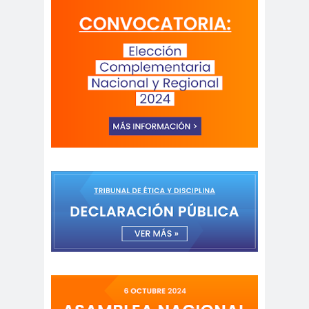
#Noticias #Elecciones
#Colegiodeperiodistas
#Eleccion
#Elecciones2
es
024
#FalloJudic
#GabrielBoric
ial
Font
#Géner
#GéneroYDD
#Importan
o
HH
te
#Importante #Noticias
#Asamblea
#Colegiodeperiodistas
#InformarNoEs
#LibertadDePr
Delito
ensa
#MediosNoSexi
#Mega
stas
#Megame
dia