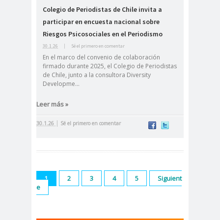
Colegio de Periodistas de Chile invita a
cación
participar en encuesta nacional sobre
#DerechosFundam
#Destaca
Riesgos Psicosociales en el Periodismo
entales
do
30.1.26
|
Sé el primero en comentar
#Destacado
En el marco del convenio de colaboración
firmado durante 2025, el Colegio de Periodistas
#Importante
de Chile, junto a la consultora Diversity
#Destacado #Importante
Developme...
#Noticias #Asamblea
Leer más »
#Colegiodeperiodistas
#Destacado #Importante
|
30.1.26
Sé el primero en comentar
#Noticias #CongresoNacional
#Colegiodeperiodistas
#Destacado #Importante
#Noticias #Elecciones
2
3
4
5
Siguient
1
e
#CandidaturasConsejoNacional
#Colegiodeperiodistas
#Destacado #Importante