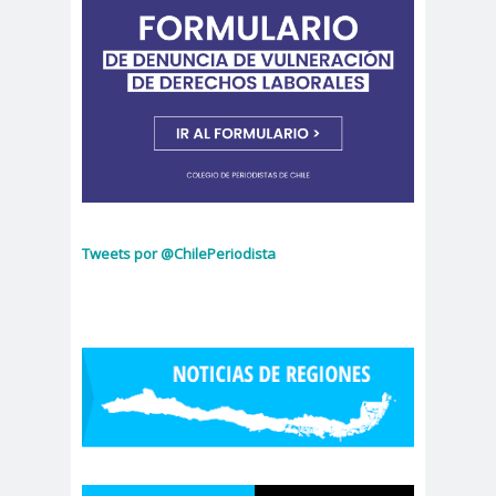
Alejandra
Alejandro
Riveros
Navarro
Alejandro
Torres
Alto Comisionado de ONU
para los DDHH
Álvaro
Alvaro
amenaz
Elizalde
Ortiz
as
Aminátegui
Amnistía
Tweets por @ChilePeriodista
31
Internacional
Andrés
ANEF
Oppenheimer
ANEF
Tarapacá
ANID
aniversar
Aniversario
io
63
Aniversario
ANNEF
Antofagas
65
ta