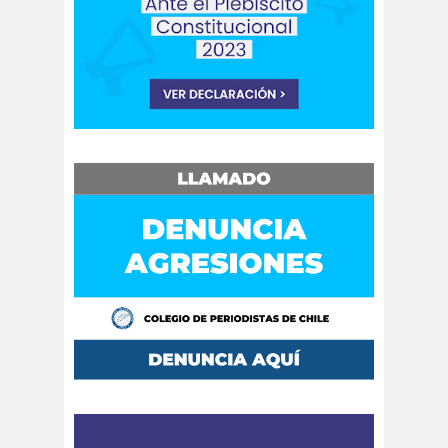
digital
violencia
Acuerdo por la
paz
Acuerdo por la Paz y
Nueva
Acuerdo por la Paz y Nueva
Constitución
ADN
adultos
Afganistá
mayores
n
AFUCA
agresió
agresión
P
n
periodistas
agresion
agresiones a la
es
prensa
Alberto Gato
Gamboa
Alcaldía Ciudadana de
Valparaíso