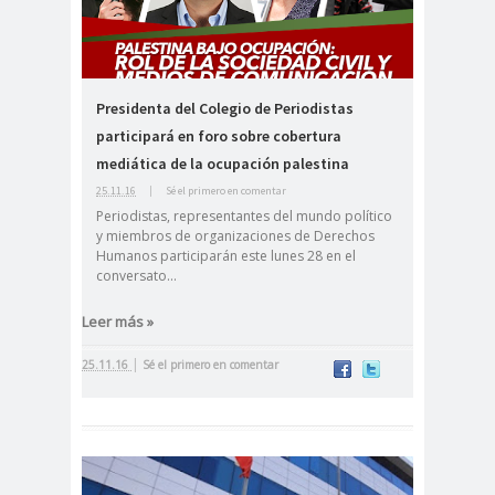
Alejandra
Alejandro
Riveros
Navarro
Alejandro
Torres
Presidenta del Colegio de Periodistas
Alto Comisionado de ONU
participará en foro sobre cobertura
para los DDHH
mediática de la ocupación palestina
Álvaro
Alvaro
amenaz
25.11.16
|
Sé el primero en comentar
Periodistas, representantes del mundo político
Elizalde
Ortiz
as
y miembros de organizaciones de Derechos
Aminátegui
Amnistía
Humanos participarán este lunes 28 en el
31
Internacional
conversato...
Andrés
ANEF
Leer más »
Oppenheimer
ANEF
|
25.11.16
Sé el primero en comentar
Tarapacá
ANID
aniversar
Aniversario
io
63
Aniversario
ANNEF
Antofagas
65
ta