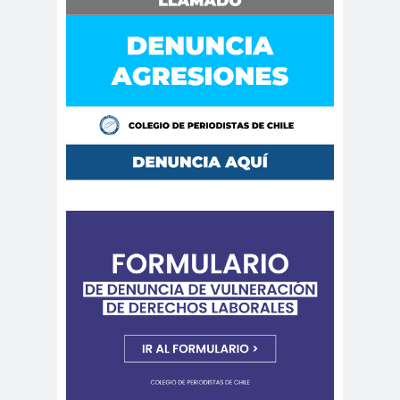
de Valparaíso
Colegio de Periodistas
Regional Bio Bio
Colegio en la
Prensa
Colegio Médico de
Chile
Colegio Médico
Valparaíso
ColegiodePeriod
istas
Colegios
Colombi
Profesionales
a
Columnas de
columnas de
Opinión
opinón
Comisarí