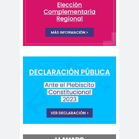
Periodistas de Pozo Rodolfo
Aguirre
CNN
cntv
Codelc
Código de
o
Etica
COHA
Colectivo Chilenos en
Madrid
Colegio de
colegio de
Antropólogos
peri
Colegio de Periodist
de Chile
Colegio de
Periodistas
colegio de periodistas
Coquimbo
Colegio de Periodistas
de Chile
Colegio de Periodistas Región