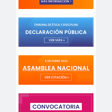
Municipal.Radio Calama
censur
Centro Arte
a
Alameda
Chiguayan
chile
Chile
te
Chico
Chile
chileno
despertó
s
Chilenos
Chilevisió
protestan
n
Chuquicam
cidh
ata
Circulo de
Periodistas
ciudadan
ciudadan
Claudia
ia
ía
Muñoz
Claudio
Broitman
Club de Pequeños Súper