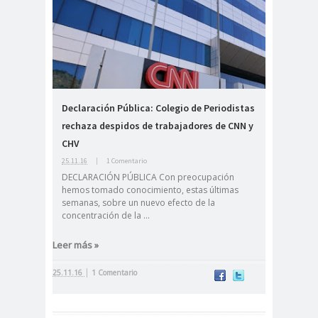
Antonio
aprueb
Araucaní
Márquez
o
a
Arco de
argentin
Arica
Triunfo
a
Arica
Aristegui en
Parinacota
vivo
Declaración Pública: Colegio de Periodistas
asamble
Asamblea
rechaza despidos de trabajadores de CNN y
CHV
a
Anual
Asamblea
25.11.16
|
1 Comentario
DECLARACIÓN PÚBLICA Con preocupación
Constituyente
hemos tomado conocimiento, estas últimas
Asamblea
semanas, sobre un nuevo efecto de la
concentración de la ...
Extraordinaria
Asamblea por el
Leer más »
Pacto Social
|
Asociación Abuelas de
25.11.16
1 Comentario
Plaza de Mayo
asociación de mujeres