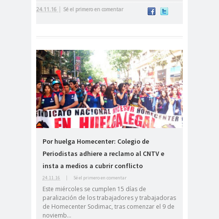
camarógrafos
|
24.11.16
Sé el primero en comentar
reporteros gráficos
camarógrafos y
fotógrafos
Camilo
campañ
canal
Henríquez
a
13
canales de
Canales de
televisión
TV
cantaut
capacitaci
Carabiner
or
ón
os
Carlos
Carlos
Por huelga Homecenter: Colegio de
Cuadrado
Margotta
Periodistas adhiere a reclamo al CNTV e
Carlos
Carlos
insta a medios a cubrir conflicto
Montes
Oliva
24.11.16
|
Sé el primero en comentar
Carnaval Con la Fuerza
Este miércoles se cumplen 15 días de
del Sol 2019
paralización de los trabajadores y trabajadoras
de Homecenter Sodimac, tras comenzar el 9 de
Carolina
Carolina
noviemb...