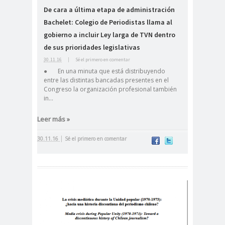
De cara a última etapa de administración
cación
Bachelet: Colegio de Periodistas llama al
#DerechosFundam
#Destaca
gobierno a incluir Ley larga de TVN dentro
entales
do
de sus prioridades legislativas
#Destacado
30.11.16
|
Sé el primero en comentar
#Importante
● En una minuta que está distribuyendo
#Destacado #Importante
entre las distintas bancadas presentes en el
Congreso la organización profesional también
#Noticias #Asamblea
in...
#Colegiodeperiodistas
Leer más »
#Destacado #Importante
#Noticias #CongresoNacional
|
30.11.16
Sé el primero en comentar
#Colegiodeperiodistas
#Destacado #Importante
#Noticias #Elecciones
#CandidaturasConsejoNacional
#Colegiodeperiodistas
#Destacado #Importante