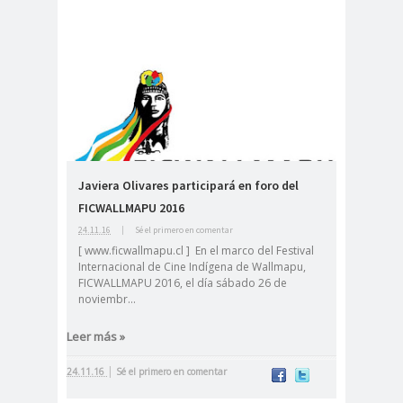
peirodistas
Asociación Nacional de
Magistrados
asociacion
ataque
es
megavisión
Autism
Aymar
Aysén
o
a
Baltazar
Javiera Olivares participará en foro del
Garzón
FICWALLMAPU 2016
bancoesta
Bárbara
24.11.16
|
Sé el primero en comentar
do
Huberman
[ www.ficwallmapu.cl ] En el marco del Festival
Barcelom
bases para el
Internacional de Cine Indígena de Wallmapu,
a
debate
FICWALLMAPU 2016, el día sábado 26 de
noviembr...
BBC
beca
Berlin
Berlín
NEWS
Bernardo Larraín
Leer más »
Matte
|
24.11.16
Sé el primero en comentar
Bernardo Soria
Bilabo
biobio