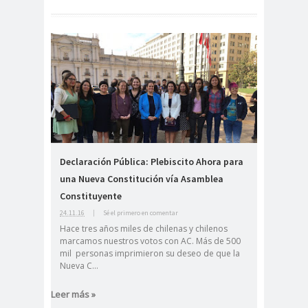
Ibacache
bloque por el derecho a la
comunicación
BLOQUE SINDICAL DE
UNIDAD SOCIAL
bomba
Boris
lacrimógena
González
Cabild
Cabildo
calam
o
s
a
Declaración Pública: Plebiscito Ahora para
calentamiento
calidad
una Nueva Constitución vía Asamblea
global
periodística
Constituyente
camar
Cámara de
24.11.16
|
Sé el primero en comentar
a
Diputados
Hace tres años miles de chilenas y chilenos
Cámara de Diputados y
marcamos nuestros votos con AC. Más de 500
mil personas imprimieron su deseo de que la
Diputadas
Nueva C...
camarógraf
os
Leer más »