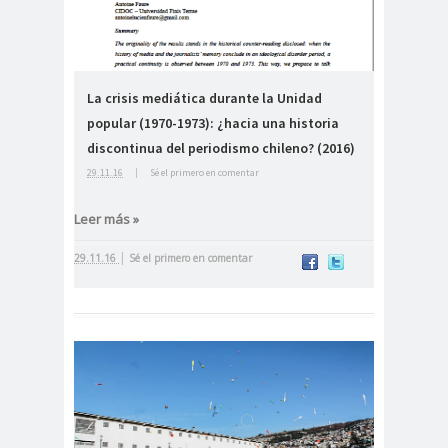
#Noticias #Elecciones
#Colegiodeperiodistas
#Eleccion
#Elecciones2
La crisis mediática durante la Unidad
es
024
popular (1970-1973): ¿hacia una historia
#FalloJudic
#GabrielBoric
discontinua del periodismo chileno? (2016)
ial
Font
29.11.16
|
Sé el primero en comentar
#Géner
#GéneroYDD
#Importan
o
HH
te
Leer más »
#Importante #Noticias
|
29.11.16
Sé el primero en comentar
#Asamblea
#Colegiodeperiodistas
#InformarNoEs
#LibertadDePr
Delito
ensa
#MediosNoSexi
#Mega
stas
#Megame
dia