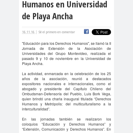
Humanos en Universidad
cación
de Playa Ancha
#DerechosFundam
#Destaca
entales
do
#Destacado
|
16.11.16
Sé el primero en comentar
#Importante
"Educación para los Derechos Humanos", se llamó la II
#Destacado #Importante
Jornada de Extensión de la Asociación de
Universidades del Grupo Montevideo, realizada el
#Noticias #Asamblea
pasado 9 y 10 de noviembre en la Universidad de
Playa Ancha.
#Colegiodeperiodistas
#Destacado #Importante
La actividad, enmarcada en la celebración de los 25
años de la asociación, reunió a destacados
#Noticias #CongresoNacional
expositores nacionales e internacionales, como el
abogado y presidente del Capítulo Chileno del
#Colegiodeperiodistas
Ombudsman-Defensoría del Pueblo,
Luis Bork Vega,
#Destacado #Importante
quien brindó una charla inaugural titulada “Derechos
Humanos y Metrópolis: del multiculturalismo a la
#Noticias #Elecciones
interculturalidad”.
#CandidaturasConsejoNacional
En las jornadas también se realizaron los
#Colegiodeperiodistas
coloquios
“Educación y Derechos Humanos” y
“Extensión, Comunicación y Derechos Humanos”. En
#Destacado #Importante