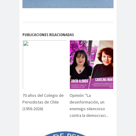
digital
violencia
Acuerdo por la
paz
Acuerdo por la Paz y
PUBLICACIONES RELACIONADAS
Nueva
Acuerdo por la Paz y Nueva
Constitución
ADN
adultos
Afganistá
mayores
n
AFUCA
agresió
agresión
P
n
periodistas
agresion
agresiones a la
70 años del Colegio de
Opinión: "La
es
prensa
Periodistas de Chile
desinformación, un
Alberto Gato
(1956-2026)
enemigo silencioso
Gamboa
contra la democraci...
Alcaldía Ciudadana de
Valparaíso