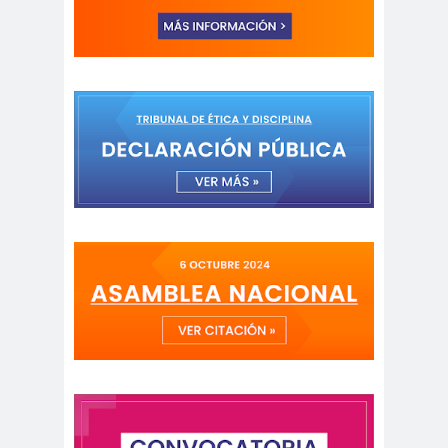
peirodistas
Asociación Nacional de
Magistrados
asociacion
ataque
es
megavisión
Autism
Aymar
Aysén
o
a
Baltazar
Garzón
bancoesta
Bárbara
do
Huberman
Barcelom
bases para el
a
debate
BBC
beca
Berlin
Berlín
NEWS
Bernardo Larraín
Matte
Bernardo Soria
Bilabo
biobio