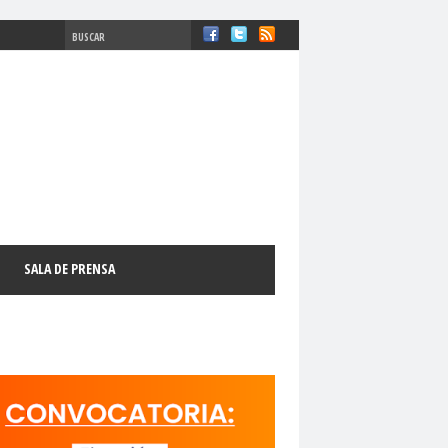
#ComisiónDDHH #DDHH
chosFundamentales
#Destacado
SALA DE PRENSA
l
#GabrielBoricFont
#Género
LibertadDePrensa
#MediosNoSexistas
11 de septiembre
18 de octubre
manismo Cristiano
activismo digital
N
adultos mayores
Afganistán
AFUCAP