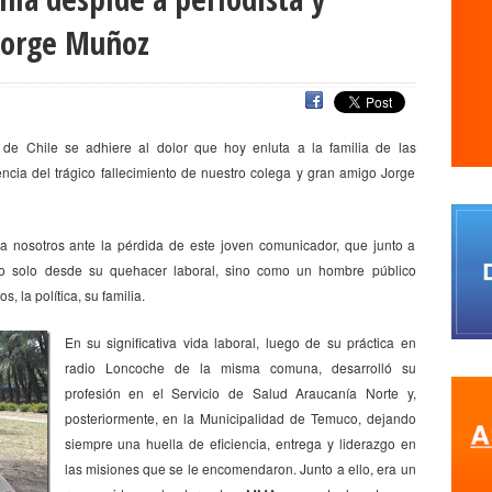
s
agresiones a la prensa
Alberto Gato Gamboa
Alcaldía Ciudadan
Jorge Muñoz
Comisionado de ONU para los DDHH
Álvaro Elizalde
Alvaro Ortiz
a
ANEF
ANEF Tarapacá
ANID
aniversario
Aniversario 63
Ani
rco de Triunfo
argentina
Arica
Arica Parinacota
Aristegui en viv
 de Chile se adhiere al dolor que hoy enluta a la familia de las
naria
Asamblea por el Pacto Social
Asociación Abuelas de Plaza de
ia del trágico fallecimiento de nuestro colega y gran amigo Jorge
iones
ataque megavisión
Autismo
Aymara
Aysén
Baltazar 
WS
beca
Berlin
Berlín
Bernardo Larraín Matte
Bernardo Soria
 nosotros ante la pérdida de este joven comunicador, que junto a
QUE SINDICAL DE UNIDAD SOCIAL
bomba lacrimógena
Boris Gonzále
 no solo desde su quehacer laboral, sino como un hombre público
camara
Cámara de Diputados
Cámara de Diputados y Diputadas
, la política, su familia.
fos y fotógrafos
Camilo Henríquez
campaña
canal 13
canales 
En su significativa vida laboral, luego de su práctica en
o
Carlos Margotta
Carlos Montes
Carlos Oliva
Carnaval Con la 
radio Loncoche de la misma comuna, desarrolló su
rejo
Carolina Vera
Carozzi
carreras de Periodismo y Publicidad
profesión en el Servicio de Salud Araucanía Norte y,
posteriormente, en la Municipalidad de Temuco, dejando
Cátedra de Derechos Humanos de la Vicerrectoría de Extensión y Comun
siempre una huella de eficiencia, entrega y liderazgo en
a
Centro Arte Alameda
Chiguayante
chile
Chile Chico
Chile d
las misiones que se le encomendaron. Junto a ello, era un
de Periodistas
ciudadania
ciudadanía
Claudia Muñoz
Claudio B