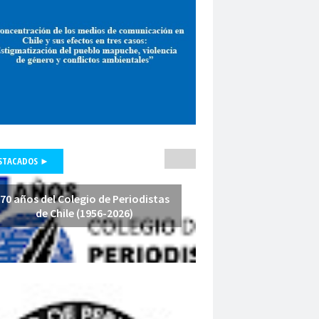
pepone carrrasco
Periodismo
smo de investigación
unicadores Organizados de Chile
pluralismo
poder judicial
polo lillo
nal de Periodismo
premio periodismo
nta
Presidenta Regional de Aysén
hile
Presidente de la República
fesores
protección a la prensa
STACADOS ►
s masivas
proyecto de ley
a Arenas
querella
Radio Cooperativa
70 años del Colegio de Periodistas
de Chile (1956-2026)
Red de Investigación Latinoamericana
rica Latina y el Caribe
es
Región de América Latina y el Caribe
Iquique
Regional Los Rios
io de Valparaíso
Regiones
relatoría