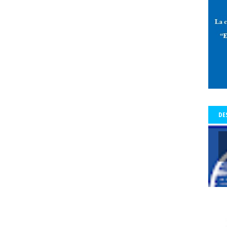
 de Allende-Salazar
paz
Pedro Aguilera
Pedro Aguilera Flores
mo con Historia - Crónicas
Periodismo con Historia - Galerías
periodi
os Tiempos de la Cólera
periodista
periodistas
Periodistas y Com
a Baquedano
Plazo Ñuñoa
plebiscito vinculante
plebiscito2020
l
premio
premio Lenka Franulic
premio municipal
Premio Nacio
d
prensa
prensa detenida
Presidencia de la República
Preside
a del Colegio de Periodistas
presidenta del Colegio de Periodistas de C
te Piñera
proceso constrituyente
Profesionales de la prensa
pro
DE
res
protección a periodistas y comunicadores
protestas
protesta
legio
pucón
pueblos origniarios
Puerta del Sol de Madrid
Punt
s Arancibia
rating
Rector
Rector Universidad Católica del Norte
a
Red de Periodistas Feministas
Red de Periodistas Feministas de Amé
Red Internacional de Periodistas con Visión de Género
redes social
Regional Aysén
Regional Bío Bío
Regional de Los Ríos
Regional 
ional Valparaiso
Regional Valparaíso
Regional Valparaíso. El Mercur