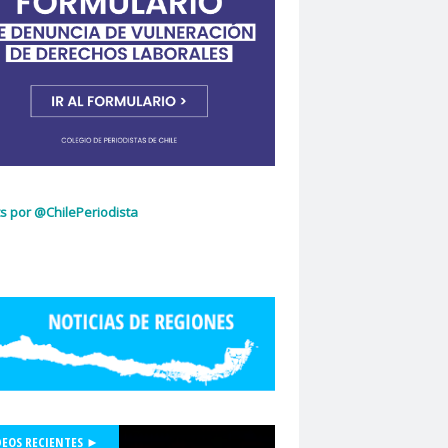
ujeres
Dia Internacional de la Mujer
idad de Chile
dignidad
omingo Olivares
donacion de sangre
curio
El Mercurio de Calama
El Periodista
cciones 2022
glo.cl
Embajada de Estados Unidos
z Capello
Entrama Cultural
Erasmo López
scuela de Periodismo
s por @ChilePeriodista
la de Periodismo USACH
espionaje
Essal
social
Estefanía Martínez
ética periodística
Europarlamentarios
idad de Chile
Facultad de Medicina UC
ión de Sindicatos de la Televisión Chilena
acional de Trabajo Social
Felipe De la Parra Vial
Felipe de Ruyt
DEOS RECIENTES ►