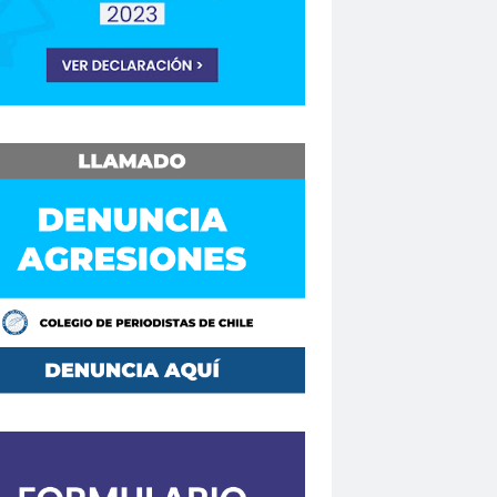
Consejo Regional Biobío
Los Ríos
Consejo Regional El Loa
o Regional Maule
sejos Regionales
vención
Convencionales
convenio
Mutual de Seguridad CCHC 2019
Copesa
corte de apelaciones
aique
crisis
crisis climática
de formación
Curso en Línea
da.
DaniloAhumada
Davis Pastén
defensores de DDHH
Delia Vergara
hoalacomunicacion
derechos
Destacado
DÍA DE LA MUJER
iodista
Dia del Trabajo