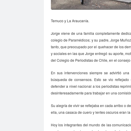
Club de Pequeños Súper Periodistas de Pozo R
Colegio de Antropólogos
colegio de peri
C
Temuco y La Araucanía.
Colegio de Periodistas de Chile
Colegio de P
Jorge viene de una familia completamente dedica
Colegio Médico de Chile
Colegio Médico Valp
colegio de Paramédicos; y su padre, Jorge Muñoz
Comisarías
Comisión Chilena de derechos 
tanto, que preocupado por el quehacer de los demá
Comisión de Derechos Humanos del Senado
y sociales en las que Jorge entregó su aporte, mo
del Colegio de Periodistas de Chile, en el consejo
Comisión de Género Rosario Orrego
Comisi
Comision Salud
Comité de Expertas del Mec
En sus intervenciones siempre se advirtió una 
Comité Ejecutivo de la Federación Internacional
búsqueda de consensos. Esto se vio reflejado
defender a nivel nacional a los periodistas reprim
comunicado
comunicadores
comunitarios
desinteresadamente para trabajar en una comisión 
Confederación de Trabajadores del Cobre
c
Congreso Nacional Colegio de Periodistas
Co
Su alegría de vivir se reflejaba en cada arribo o 
ella, una casaca de cuero y lentes oscuros eran la 
Congreso Nacional Ordinario del Colegio de Per
Consejo de Ética de los Medios de Comunicació
Hoy los integrantes del mundo de las comunicacio
Consejo Regional Antofagasta
Consejo regio