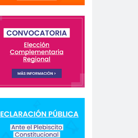
lectivo Chilenos en Madrid
istas Coquimbo
Colegio en la Prensa
Columnas de Opinión
columnas de opinón
 Humanos
rio Orrego”
ión laboral
Comisión Nacional de Género
ón para la Igualdad
Comunicación y DDHH
CONFECH
ongreso nacional
o del Colegio de Periodistas
nacional
CONSEJO ACADÉMICO
 Metropolitano
consejo nacional