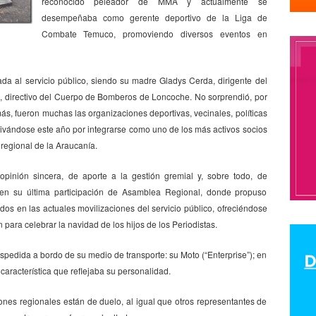
reconocido peleador de MMA y actualmente se
desempeñaba como gerente deportivo de la Liga de
odolfo Aguirre
CNN
cntv
Codelco
Código de Etica
COHA
Co
Combate Temuco, promoviendo diversos eventos en
olegio de Periodist de Chile
Colegio de Periodistas
colegio de period
eriodistas Región de Valparaíso
Colegio de Periodistas Regional Bio Bio
da al servicio público, siendo su madre Gladys Cerda, dirigente del
araíso
ColegiodePeriodistas
Colegios Profesionales
Colombia
, directivo del Cuerpo de Bomberos de Loncoche. No sorprendió, por
Humanos
comision ddhh
comision de ddhh
Comisión de Derechos
s, fueron muchas las organizaciones deportivas, vecinales, políticas
comision de genero
Comisión de Género
Comisión de Género “Rosa
tivándose este año por integrarse como uno de los más activos socios
 regional de la Araucanía.
ón Derechos Humanos
comisión género
COMISION LABORAL
comis
anismo de Seguimiento de la Convención de Belém do Pará
opinión sincera, de aporte a la gestión gremial y, sobre todo, de
 de Periodistas
comunicacion
Comunicación Feminista
Comunicaci
 en su última participación de Asamblea Regional, donde propuso
idos en las actuales movilizaciones del servicio público, ofreciéndose
Concentración de Medios
concepción
concurso
condolencias
para celebrar la navidad de los hijos de los Periodistas.
onflicto social
CONFUSAM
Congreso
Congreso de Periodistas.
c
ngreso Nacional del Colegio de Periodistas
Congreso Nacional Ordinari
despedida a bordo de su medio de transporte: su Moto (“Enterprise”); en
característica que reflejaba su personalidad.
iodistas de Chile
conicyt
Consejero de América Larina
consejero 
n Social
Consejo de Rectores de las Universidades chilenas
Consejo
nes regionales están de duelo, al igual que otros representantes de
nal Araucania
Consejo Regional Arica
Consejo Regional Atacama