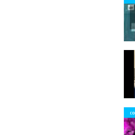
 Ward Edwards
Fernada Maciel
Fernado Atria
Fernandol Paul
fe
s
fondos
formacion
foro ciudadano
Foro de prensa latina
Fo
Francisco Martorell
Fuerzas Armadas
Fundación Mario Benedetti
nos
gobierno
GoldCorp.
Gran Logia de Chile
gremios
Greta 
gado Sánchez
Guillo
gustavo gatica
Gustavo Sylvestre
Héctor V
Uribe
Hernán Uribe Ortega
Hola Chile
homenaje
Hospital Fricke
ambio Miranda
Human Rights Watch
Idioia Villanueva
Ignacio Sá
información
Informar no es delito
Informe RettIg
iniciativa de n
tructivo
investigación
Investigaciones
Iquique
Iquique.
Isabe
mírez Saavedra
Javier Rebolledo
Jeimy Fontecha Jiménez
Jorge Ce
Tabilo
José Carrasco Tapia
José Gai
josé luis
José Miguel Pujad
uan Jorge Faundes Merino
Juan Manuel Zolezzi
Juan Pablo Arancibia
ia
Kevin Gómez Morgado
Krassnoff
La Aurora de Chile
la Gráf
CO
Tercera
las Artes y el Patrimonio
lenka franulic
ley de medios
l
ertad de Prensa
Lorenzo Reyes
Lucha feminista
Lucha Venegas