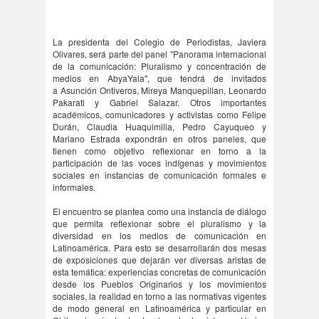
#Noticias #Elecciones
#Colegiodeperiodistas
La presidenta del Colegio de Periodistas, Javiera
#Eleccion
#Elecciones2
Olivares, será parte del panel "Panorama internacional
de la comunicación: Pluralismo y concentración de
es
024
medios en AbyaYala",
que tendrá de invitados
#FalloJudic
#GabrielBoric
a
Asunción Ontiveros, Mireya Manquepillan, Leonardo
Pakarati y Gabriel Salazar. Otros importantes
ial
Font
académicos, comunicadores y activistas como
Felipe
Durán, Claudia Huaquimilla, Pedro Cayuqueo y
#Géner
#GéneroYDD
#Importan
Mariano Estrada expondrán en otros paneles, que
o
HH
te
tienen como objetivo reflexionar en torno a la
participación de las voces indígenas y movimientos
#Importante #Noticias
sociales en instancias de comunicación formales e
#Asamblea
informales.
#Colegiodeperiodistas
El encuentro se plantea como una instancia de diálogo
que permita reflexionar sobre el pluralismo y la
#InformarNoEs
#LibertadDePr
diversidad en los medios de comunicación en
Delito
ensa
Latinoamérica. Para esto se desarrollarán dos mesas
de exposiciones que dejarán ver diversas aristas de
#MediosNoSexi
#Mega
esta temática: experiencias concretas de comunicación
stas
#Megame
desde los Pueblos Originarios y los movimientos
sociales, la realidad en torno a las normativas vigentes
dia
de modo general en Latinoamérica y particular en