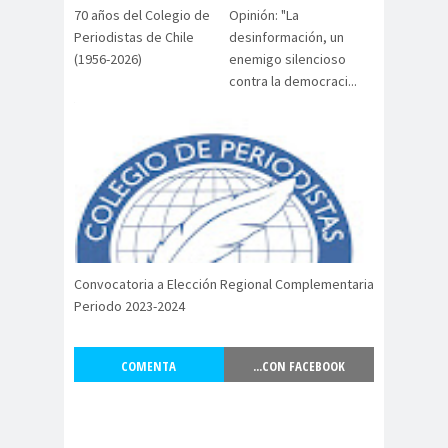
Antonio
aprueb
Araucaní
70 años del Colegio de
Opinión: "La
Periodistas de Chile
desinformación, un
Márquez
o
a
(1956-2026)
enemigo silencioso
Arco de
argentin
Arica
contra la democraci...
Triunfo
a
Arica
Aristegui en
Parinacota
vivo
asamble
Asamblea
a
Anual
Asamblea
Constituyente
Asamblea
Convocatoria a Elección Regional Complementaria
Periodo 2023-2024
Extraordinaria
Asamblea por el
Pacto Social
COMENTA
...CON FACEBOOK
Asociación Abuelas de
Plaza de Mayo
asociación de mujeres