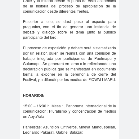
Chile y la mirada desde el punto de vista académico
#noticia
de la historia del proceso de apropiación de la
s
comunicación desde diferentes frentes.
#Noticias #Asamblea
Posterior a ello, se dará paso al espacio para
#Colegiodeperiodistas
preguntas, con el fin de generar una instancia de
debate y diálogo sobre el tema junto al público
#PrensaProte
1 de
participante del foro.
gida
mayo
El proceso de exposición y debate será sistematizado
11 de
18 de
por un relator, quien se reunirá con una comisión de
trabajo integrada por participantes de Puelmapu y
septiembre
octubre
Gulumapu. Se generará en torno a lo reflexionado una
1DEMAY
8demarz
aborto
declaración pública que se manifestará en documento
formal a exponer en la ceremonia de cierre del
O
o
Festival, y a difundir por los medios de FICWALLMAPU.
Abraham
Abrazo
abuso
Santibañez
s
s
HORARIOS:
abusos
15:00 – 16:30 h. Mesa 1. Panorama internacional de la
laborales
comunicación: Pluralismo y concentración de medios
Academia de Humanismo
en AbyaYala
Cristiano
Panelistas: Asunción Ontiveros, Mireya Manquepillan,
Leonardo Pakarati, Gabriel Salazar.
activismo
actos de