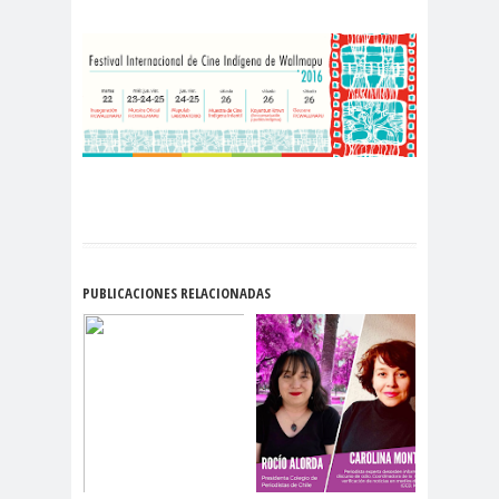
Alejandra
Alejandro
Riveros
Navarro
Alejandro
Torres
Alto Comisionado de ONU
para los DDHH
Álvaro
Alvaro
amenaz
Elizalde
Ortiz
as
Aminátegui
Amnistía
31
Internacional
PUBLICACIONES RELACIONADAS
Andrés
ANEF
Oppenheimer
ANEF
Tarapacá
ANID
aniversar
Aniversario
io
63
Aniversario
ANNEF
Antofagas
65
ta