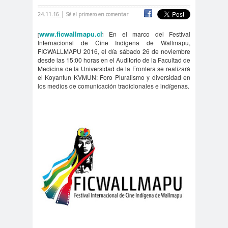
|
cación
24.11.16
Sé el primero en comentar
#DerechosFundam
#Destaca
www.ficwallmapu.cl
En el marco del Festival
[
]
entales
do
Internacional de Cine Indígena de Wallmapu,
FICWALLMAPU 2016, el día sábado 26 de noviembre
#Destacado
desde las 15:00 horas en el Auditorio de la Facultad de
Medicina de la Universidad de la Frontera se realizará
#Importante
el Koyantun KVMUN: Foro Pluralismo y diversidad en
#Destacado #Importante
los medios de comunicación tradicionales e indígenas.
#Noticias #Asamblea
#Colegiodeperiodistas
#Destacado #Importante
#Noticias #CongresoNacional
#Colegiodeperiodistas
#Destacado #Importante
#Noticias #Elecciones
#CandidaturasConsejoNacional
#Colegiodeperiodistas
#Destacado #Importante