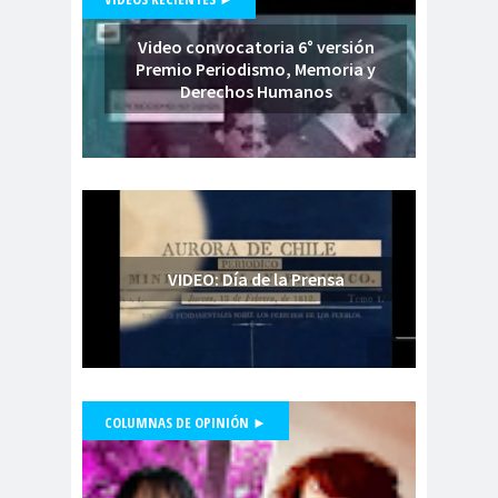
Periodistas de Pozo Rodolfo
Video convocatoria 6° versión
Aguirre
Premio Periodismo, Memoria y
CNN
cntv
Codelc
Código de
Derechos Humanos
o
Etica
COHA
Colectivo Chilenos en
Madrid
Colegio de
colegio de
Antropólogos
peri
Colegio de Periodist
VIDEO: Día de la Prensa
de Chile
Colegio de
Periodistas
colegio de periodistas
Coquimbo
COLUMNAS DE OPINIÓN ►
Colegio de Periodistas
Presidente Colegio de Periodistas,
de Chile
Danilo Ahumada, participa en
Colegio de Periodistas Región