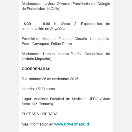
digital
violencia
Moderadora: Javiera Olivares (Presidenta del Colegio
de Periodistas de Chile).
Acuerdo por la
paz
16:30 – 18:00 h. Mesa 2: Experiencias de
Acuerdo por la Paz y
comunicación en AbyaYala
Nueva
Panelistas: Mariano Estrada, Claudia Huaquimilla,
Acuerdo por la Paz y Nueva
Pedro Cayuqueo, Felipe Durán.
Constitución
Moderador: Herson Huinca-Piutrín (Comunidad de
ADN
adultos
Afganistá
Historia Mapuche)
mayores
n
COORDENADAS:
AFUCA
agresió
agresión
Día: sábado 26 de noviembre 2016
P
n
periodistas
agresion
agresiones a la
Horario: 15:00 horas
es
prensa
Lugar: Auditorio Facultad de Medicina UFRO (Claro
Alberto Gato
Solar 115, Temuco)
Gamboa
ENTRADA LIBERADA
Alcaldía Ciudadana de
Más información en
www.ficwallmapu.cl
Valparaíso