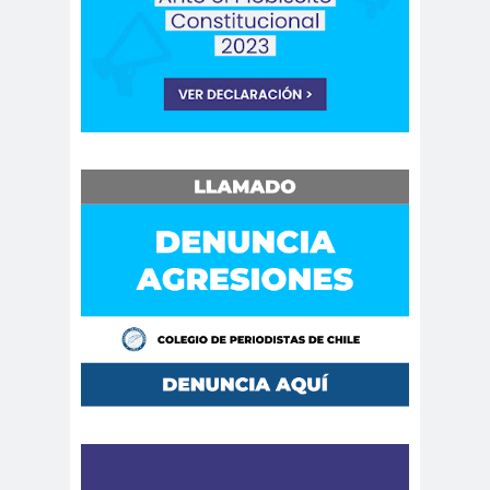
Cáceres
Montiel
Carolina
Carolina
Plaza
Trejo
Carolina
Carozz
Vera
i
carreras de Periodismo y
Publicidad
Carta a los
carta
Periodistas
abierta
Carta de
Carta
Chillán
Maior
Casa
Central
Cátedra de Derechos Humanos
de la Vicerrectoría de Extensión y
Comunicaciones de la U. de Chile
CCDH
Cementerio