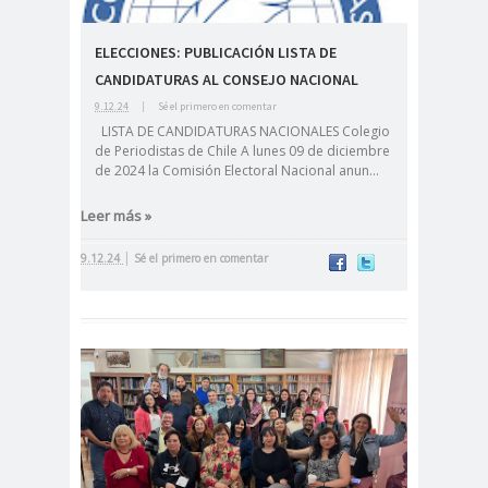
#Noticias #Elecciones
ELECCIONES: PUBLICACIÓN LISTA DE
#Colegiodeperiodistas
#Eleccion
#Elecciones2
CANDIDATURAS AL CONSEJO NACIONAL
9.12.24
|
Sé el primero en comentar
es
024
LISTA DE CANDIDATURAS NACIONALES Colegio
#FalloJudic
#GabrielBoric
de Periodistas de Chile A lunes 09 de diciembre
ial
Font
de 2024 la Comisión Electoral Nacional anun...
#Géner
#GéneroYDD
#Importan
Leer más »
o
HH
te
#Importante #Noticias
|
9.12.24
Sé el primero en comentar
#Asamblea
#Colegiodeperiodistas
#InformarNoEs
#LibertadDePr
Delito
ensa
#MediosNoSexi
#Mega
stas
#Megame
dia