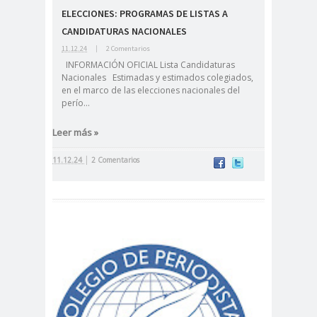
ELECCIONES: PROGRAMAS DE LISTAS A
cación
CANDIDATURAS NACIONALES
#DerechosFundam
#Destaca
11.12.24
|
2 Comentarios
entales
do
INFORMACIÓN OFICIAL Lista Candidaturas
#Destacado
Nacionales Estimadas y estimados colegiados,
en el marco de las elecciones nacionales del
#Importante
perío...
#Destacado #Importante
Leer más »
#Noticias #Asamblea
#Colegiodeperiodistas
|
11.12.24
2 Comentarios
#Destacado #Importante
#Noticias #CongresoNacional
#Colegiodeperiodistas
#Destacado #Importante
#Noticias #Elecciones
#CandidaturasConsejoNacional
#Colegiodeperiodistas
#Destacado #Importante