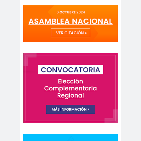
Alejandra
Alejandro
Riveros
Navarro
Alejandro
Torres
Alto Comisionado de ONU
para los DDHH
Álvaro
Alvaro
amenaz
Elizalde
Ortiz
as
Aminátegui
Amnistía
31
Internacional
Andrés
ANEF
Oppenheimer
ANEF
Tarapacá
ANID
aniversar
Aniversario
io
63
Aniversario
ANNEF
Antofagas
65
ta