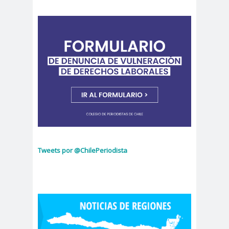
peirodistas
Asociación Nacional de
Magistrados
asociacion
ataque
es
megavisión
Autism
Aymar
Aysén
o
a
Baltazar
Garzón
bancoesta
Bárbara
do
Huberman
Barcelom
bases para el
Tweets por @ChilePeriodista
a
debate
BBC
beca
Berlin
Berlín
NEWS
Bernardo Larraín
Matte
Bernardo Soria
Bilabo
biobio