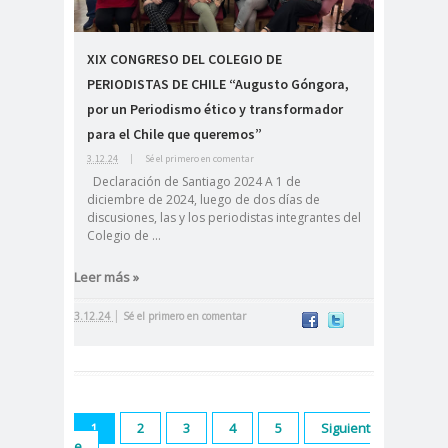
#noticia
s
#Noticias #Asamblea
XIX CONGRESO DEL COLEGIO DE
PERIODISTAS DE CHILE “Augusto Góngora,
#Colegiodeperiodistas
#PrensaProte
1 de
por un Periodismo ético y transformador
para el Chile que queremos”
gida
mayo
3.12.24
|
Sé el primero en comentar
11 de
18 de
Declaración de Santiago 2024 A 1 de
septiembre
octubre
diciembre de 2024, luego de dos días de
1DEMAY
8demarz
aborto
discusiones, las y los periodistas integrantes del
Colegio de ...
O
o
Abraham
Abrazo
abuso
Leer más »
Santibañez
s
s
|
3.12.24
Sé el primero en comentar
abusos
laborales
Academia de Humanismo
Cristiano
activismo
actos de
2
3
4
5
Siguient
1
e