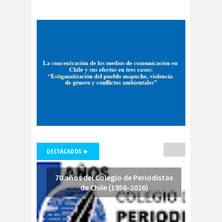
Cáceres
Montiel
usted!
Carolina
Carolina
Plaza
Trejo
Carolina
Carozz
Vera
i
carreras de Periodismo y
Publicidad
Carta a los
carta
Periodistas
abierta
Carta de
Carta
Chillán
Maior
Casa
DESTACADOS ►
Central
Cátedra de Derechos Humanos
70 años del Colegio de Periodistas
de Chile (1956-2026)
de la Vicerrectoría de Extensión y
Comunicaciones de la U. de Chile
CCDH
Cementerio