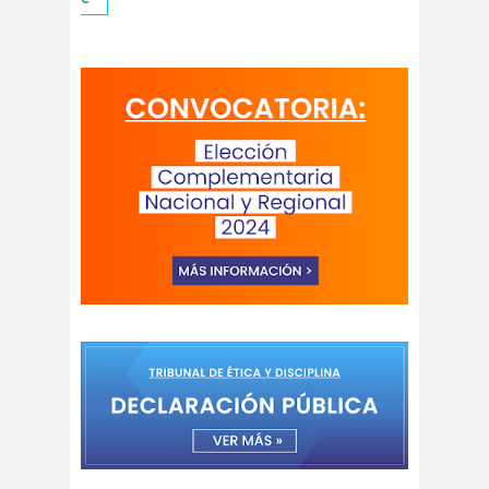
digital
violencia
Acuerdo por la
paz
Acuerdo por la Paz y
Nueva
Acuerdo por la Paz y Nueva
Constitución
ADN
adultos
Afganistá
mayores
n
AFUCA
agresió
agresión
P
n
periodistas
agresion
agresiones a la
es
prensa
Alberto Gato
Gamboa
Alcaldía Ciudadana de
Valparaíso