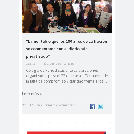
digital
violencia
Acuerdo por la
paz
Acuerdo por la Paz y
Nueva
Acuerdo por la Paz y Nueva
“Lamentable que los 100 años de La Nación
se conmemoren con el diario aún
Constitución
privatizado”
ADN
adultos
Afganistá
22.3.17
|
Sé el primero en comentar
mayores
n
Colegio de Periodistas ante celebraciones
AFUCA
agresió
agresión
organizadas para el 22 de marzo. “Da cuenta de
la falta de compromiso y claridad frente a los ...
P
n
periodistas
agresion
agresiones a la
Leer más »
es
prensa
Alberto Gato
|
22.3.17
Sé el primero en comentar
Gamboa
Alcaldía Ciudadana de
Valparaíso