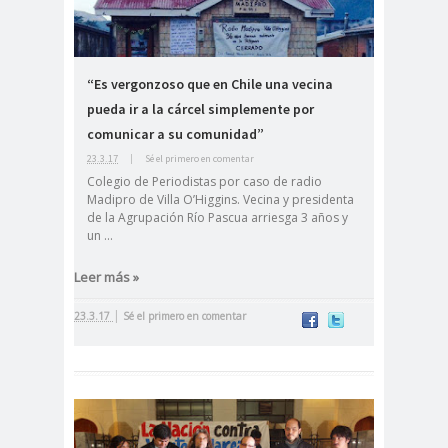
#noticia
s
#Noticias #Asamblea
“Es vergonzoso que en Chile una vecina
#Colegiodeperiodistas
#PrensaProte
1 de
pueda ir a la cárcel simplemente por
comunicar a su comunidad”
gida
mayo
23.3.17
|
Sé el primero en comentar
11 de
18 de
Colegio de Periodistas por caso de radio
septiembre
octubre
Madipro de Villa O’Higgins. Vecina y presidenta
1DEMAY
8demarz
aborto
de la Agrupación Río Pascua arriesga 3 años y
un ...
O
o
Abraham
Abrazo
abuso
Leer más »
Santibañez
s
s
|
23.3.17
Sé el primero en comentar
abusos
laborales
Academia de Humanismo
Cristiano
activismo
actos de