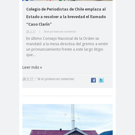
#Noticias #Elecciones
Colegio de Periodistas de Chile emplaza al
#Colegiodeperiodistas
Estado a resolver a la brevedad el llamado
#Eleccion
#Elecciones2
“Caso Clarín”
es
024
28.3.17
|
Sé el primero en comentar
#FalloJudic
#GabrielBoric
En último Consejo Nacional de la Orden se
mandató a la mesa directiva del gremio a emitir
ial
Font
un pronunciamiento frente a este largo litigio
#Géner
#GéneroYDD
#Importan
que...
o
HH
te
Leer más »
#Importante #Noticias
#Asamblea
|
28.3.17
Sé el primero en comentar
#Colegiodeperiodistas
#InformarNoEs
#LibertadDePr
Delito
ensa
#MediosNoSexi
#Mega
stas
#Megame
dia