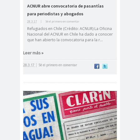
ACNUR abre convocatoria de pasantías
cación
para periodistas y abogados
#DerechosFundam
#Destaca
28.3.17
|
Sé el primero en comentar
entales
do
Refugiados en Chile (Crédito: ACNUR) La Oficina
#Destacado
Nacional del ACNUR en Chile ha dado a conocer
que han abierto la convocatoria para la r...
#Importante
#Destacado #Importante
Leer más »
#Noticias #Asamblea
|
28.3.17
Sé el primero en comentar
#Colegiodeperiodistas
#Destacado #Importante
#Noticias #CongresoNacional
#Colegiodeperiodistas
#Destacado #Importante
#Noticias #Elecciones
#CandidaturasConsejoNacional
#Colegiodeperiodistas
#Destacado #Importante