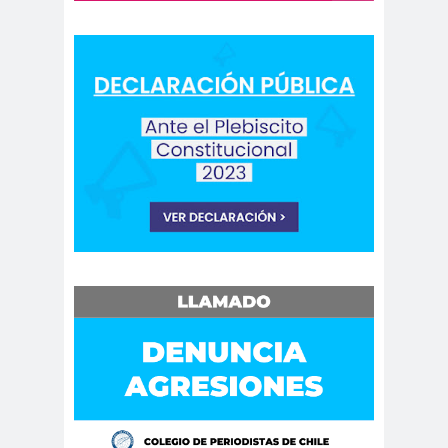
Cáceres
Montiel
Carolina
Carolina
Plaza
Trejo
Carolina
Carozz
Vera
i
carreras de Periodismo y
Publicidad
Carta a los
carta
Periodistas
abierta
Carta de
Carta
Chillán
Maior
Casa
Central
Cátedra de Derechos Humanos
de la Vicerrectoría de Extensión y
Comunicaciones de la U. de Chile
CCDH
Cementerio