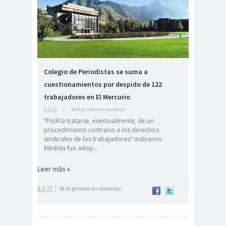
peirodistas
Asociación Nacional de
Magistrados
asociacion
ataque
es
megavisión
Colegio de Periodistas se suma a
Autism
Aymar
Aysén
cuestionamientos por despido de 122
o
a
Baltazar
trabajadores en El Mercurio
Garzón
3.3.17
|
Sé el primero en comentar
bancoesta
Bárbara
“Podría tratarse, eventualmente, de un
procedimiento contrario a los derechos
do
Huberman
sindicales de los trabajadores” indicaron.
Barcelom
bases para el
Medida fue adop...
a
debate
Leer más »
BBC
beca
Berlin
Berlín
NEWS
Bernardo Larraín
|
3.3.17
Sé el primero en comentar
Matte
Bernardo Soria
Bilabo
biobio