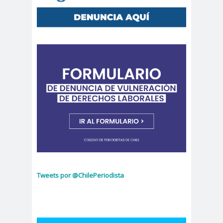
Municipal.Radio Calama
censur
Centro Arte
a
Alameda
Chiguayan
chile
Chile
te
Chico
Chile
chileno
despertó
s
Chilenos
Chilevisió
protestan
n
Chuquicam
cidh
ata
Circulo de
Periodistas
ciudadan
ciudadan
Claudia
Tweets por @ChilePeriodista
ia
ía
Muñoz
Claudio
Broitman
Club de Pequeños Súper