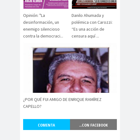
#noticia
s
Opinión: "La
Danilo Ahumada y
#Noticias #Asamblea
desinformación, un
polémica con Carozzi:
#Colegiodeperiodistas
enemigo silencioso
“Es una acción de
#PrensaProte
1 de
contra la democraci...
censura aquí ...
gida
mayo
11 de
18 de
septiembre
octubre
1DEMAY
8demarz
aborto
O
o
Abraham
Abrazo
abuso
Santibañez
s
s
¿POR QUÉ FUI AMIGO DE ENRIQUE RAMÍREZ
abusos
CAPELLO?
laborales
Academia de Humanismo
COMENTA
...CON FACEBOOK
Cristiano
activismo
actos de