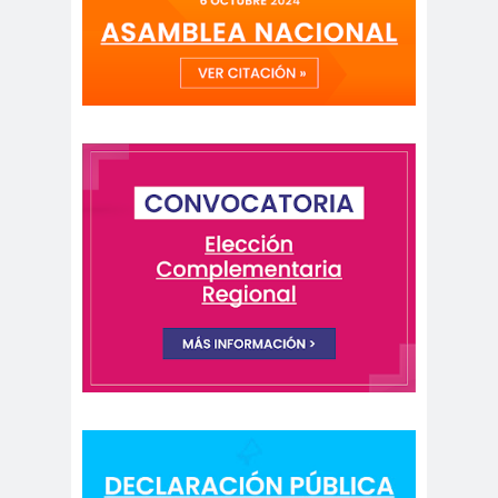
Antonio
aprueb
Araucaní
Márquez
o
a
Arco de
argentin
Arica
Triunfo
a
Arica
Aristegui en
Parinacota
vivo
asamble
Asamblea
a
Anual
Asamblea
Constituyente
Asamblea
Extraordinaria
Asamblea por el
Pacto Social
Asociación Abuelas de
Plaza de Mayo
asociación de mujeres