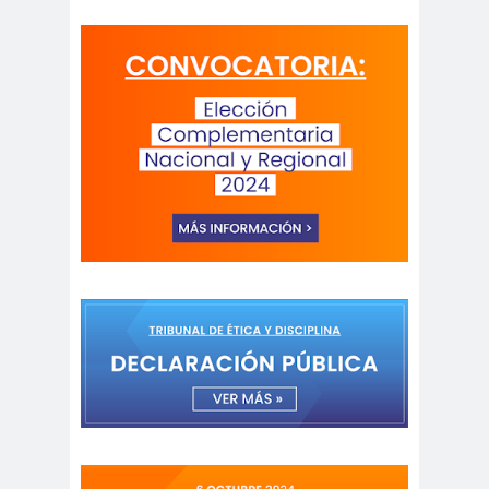
Alejandra
Alejandro
Riveros
Navarro
Alejandro
Torres
Alto Comisionado de ONU
para los DDHH
Álvaro
Alvaro
amenaz
Elizalde
Ortiz
as
Aminátegui
Amnistía
31
Internacional
Andrés
ANEF
Oppenheimer
ANEF
Tarapacá
ANID
aniversar
Aniversario
io
63
Aniversario
ANNEF
Antofagas
65
ta