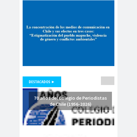
Municipal.Radio Calama
censur
Centro Arte
a
Alameda
Chiguayan
chile
Chile
te
Chico
Chile
chileno
despertó
s
Chilenos
Chilevisió
protestan
n
Chuquicam
cidh
DESTACADOS ►
ata
Circulo de
Periodistas
70 años del Colegio de Periodistas
ciudadan
ciudadan
Claudia
de Chile (1956-2026)
ia
ía
Muñoz
Claudio
Broitman
Club de Pequeños Súper