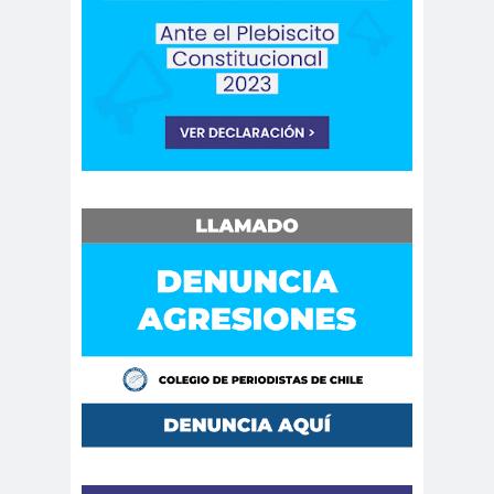
peirodistas
Asociación Nacional de
Magistrados
asociacion
ataque
es
megavisión
Autism
Aymar
Aysén
o
a
Baltazar
Garzón
bancoesta
Bárbara
do
Huberman
Barcelom
bases para el
a
debate
BBC
beca
Berlin
Berlín
NEWS
Bernardo Larraín
Matte
Bernardo Soria
Bilabo
biobio