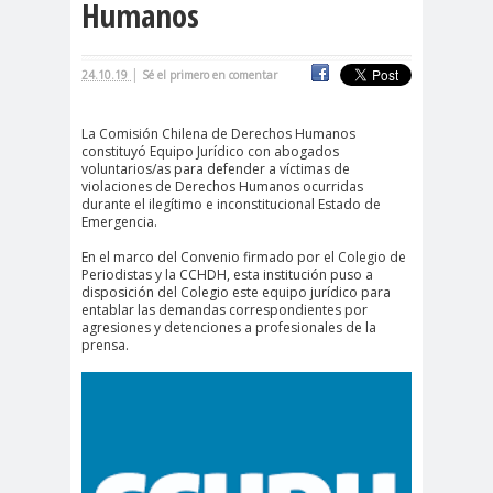
Humanos
cación
#DerechosFundam
#Destaca
|
24.10.19
Sé el primero en comentar
entales
do
#Destacado
La Comisión Chilena de Derechos Humanos
#Importante
constituyó Equipo Jurídico con abogados
voluntarios/as para defender a víctimas de
#Destacado #Importante
violaciones de Derechos Humanos ocurridas
durante el ilegítimo e inconstitucional Estado de
#Noticias #Asamblea
Emergencia.
#Colegiodeperiodistas
En el marco del Convenio firmado por el Colegio de
#Destacado #Importante
Periodistas y la CCHDH, esta institución puso a
disposición del Colegio este equipo jurídico para
#Noticias #CongresoNacional
entablar las demandas correspondientes por
agresiones y detenciones a profesionales de la
#Colegiodeperiodistas
prensa.
#Destacado #Importante
#Noticias #Elecciones
#CandidaturasConsejoNacional
#Colegiodeperiodistas
#Destacado #Importante