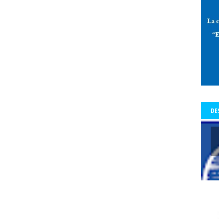
 de Allende-Salazar
paz
Pedro Aguilera
Pedro Aguilera Flores
mo con Historia - Crónicas
Periodismo con Historia - Galerías
periodi
os Tiempos de la Cólera
periodista
periodistas
Periodistas y Com
a Baquedano
Plazo Ñuñoa
plebiscito vinculante
plebiscito2020
l
premio
premio Lenka Franulic
premio municipal
Premio Nacio
d
prensa
prensa detenida
Presidencia de la República
Preside
a del Colegio de Periodistas
presidenta del Colegio de Periodistas de C
te Piñera
proceso constrituyente
Profesionales de la prensa
pro
DE
res
protección a periodistas y comunicadores
protestas
protesta
legio
pucón
pueblos origniarios
Puerta del Sol de Madrid
Punt
s Arancibia
rating
Rector
Rector Universidad Católica del Norte
a
Red de Periodistas Feministas
Red de Periodistas Feministas de Amé
Red Internacional de Periodistas con Visión de Género
redes social
Regional Aysén
Regional Bío Bío
Regional de Los Ríos
Regional 
ional Valparaiso
Regional Valparaíso
Regional Valparaíso. El Mercur