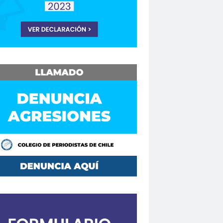
Consejo Regional Biobío
Los Ríos
Consejo Regional El Loa
o Regional Maule
sejos Regionales
vención
Convencionales
convenio
Mutual de Seguridad CCHC 2019
Copesa
corte de apelaciones
aique
crisis
crisis climática
de formación
Curso en Línea
da.
DaniloAhumada
Davis Pastén
defensores de DDHH
Delia Vergara
hoalacomunicacion
derechos
Destacado
DÍA DE LA MUJER
iodista
Dia del Trabajo