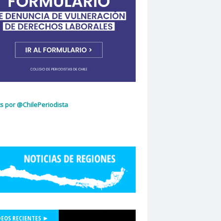
ujeres
Dia Internacional de la Mujer
idad de Chile
dignidad
omingo Olivares
donacion de sangre
curio
El Mercurio de Calama
El Periodista
cciones 2022
glo.cl
Embajada de Estados Unidos
z Capello
Entrama Cultural
Erasmo López
scuela de Periodismo
s por @ChilePeriodista
la de Periodismo USACH
espionaje
Essal
social
Estefanía Martínez
ética periodística
Europarlamentarios
idad de Chile
Facultad de Medicina UC
ión de Sindicatos de la Televisión Chilena
acional de Trabajo Social
Felipe De la Parra Vial
Felipe de Ruyt
DEOS RECIENTES ►