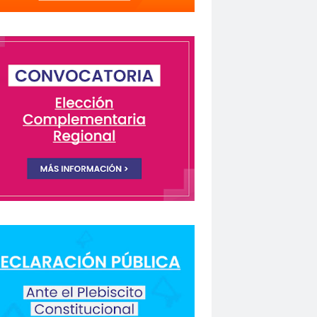
lectivo Chilenos en Madrid
istas Coquimbo
Colegio en la Prensa
Columnas de Opinión
columnas de opinón
 Humanos
rio Orrego”
ión laboral
Comisión Nacional de Género
ón para la Igualdad
Comunicación y DDHH
CONFECH
ongreso nacional
o del Colegio de Periodistas
nacional
CONSEJO ACADÉMICO
 Metropolitano
consejo nacional