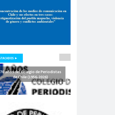
pepone carrrasco
Periodismo
smo de investigación
unicadores Organizados de Chile
pluralismo
poder judicial
polo lillo
nal de Periodismo
premio periodismo
nta
Presidenta Regional de Aysén
hile
Presidente de la República
fesores
protección a la prensa
STACADOS ►
s masivas
proyecto de ley
a Arenas
querella
Radio Cooperativa
70 años del Colegio de Periodistas
de Chile (1956-2026)
Red de Investigación Latinoamericana
rica Latina y el Caribe
es
Región de América Latina y el Caribe
Iquique
Regional Los Rios
io de Valparaíso
Regiones
relatoría