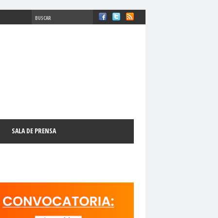
#ComisiónDDHH #DDHH
chosFundamentales
#Destacado
SALA DE PRENSA
l
#GabrielBoricFont
#Género
LibertadDePrensa
#MediosNoSexistas
11 de septiembre
18 de octubre
manismo Cristiano
activismo digital
N
adultos mayores
Afganistán
AFUCAP