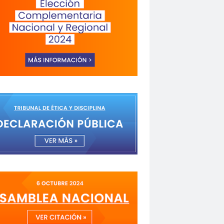
a de Valparaíso
Alejandra Riveros
menazas
Aminátegui 31
versario 65
ANNEF
Antofagasta
o
asamblea
Asamblea Anual
 Mayo
asociación de mujeres peirodistas
Garzón
bancoestado
Bárbara Huberman
 Ibacache
Bilabo
biobio
z
Cabildo
Cabildos
calama
camarógrafos
de televisión
Canales de TV
cantautor
Fuerza del Sol 2019
Carolina Cáceres
Carta a los Periodistas
carta abierta
icaciones de la U. de Chile
CCDH
espertó
chilenos
Chilenos protestan
roitman