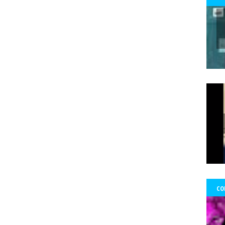
 Ward Edwards
Fernada Maciel
Fernado Atria
Fernandol Paul
fe
s
fondos
formacion
foro ciudadano
Foro de prensa latina
Fo
Francisco Martorell
Fuerzas Armadas
Fundación Mario Benedetti
nos
gobierno
GoldCorp.
Gran Logia de Chile
gremios
Greta 
gado Sánchez
Guillo
gustavo gatica
Gustavo Sylvestre
Héctor V
Uribe
Hernán Uribe Ortega
Hola Chile
homenaje
Hospital Fricke
ambio Miranda
Human Rights Watch
Idioia Villanueva
Ignacio Sá
información
Informar no es delito
Informe RettIg
iniciativa de n
tructivo
investigación
Investigaciones
Iquique
Iquique.
Isabe
mírez Saavedra
Javier Rebolledo
Jeimy Fontecha Jiménez
Jorge Ce
Tabilo
José Carrasco Tapia
José Gai
josé luis
José Miguel Pujad
uan Jorge Faundes Merino
Juan Manuel Zolezzi
Juan Pablo Arancibia
ia
Kevin Gómez Morgado
Krassnoff
La Aurora de Chile
la Gráf
CO
Tercera
las Artes y el Patrimonio
lenka franulic
ley de medios
l
ertad de Prensa
Lorenzo Reyes
Lucha feminista
Lucha Venegas