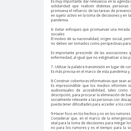
Es muy importante dar relevancia en la agenda i
solidaridad que realicen distintas personas 
Consejo Regional Atacama del Colegio de Period
promueva el refuerzo de las tareas de prevenció
en sujeto activo en la toma de decisiones y en l
Consejo Regional Coquimbo
Consejo Region
pandemia.
Consejo Regional Iquique
Consejo Regional 
6- Evitar enfoques que promuevan una mirada e
sociales
Consejo Regional Metropolitano
Consejo Reg
El motivo de su nacionalidad, origen social, per
CONSORCIO DE UNIVERSIDADES DEL ESTADO DE
no deben ser tomados como perspectivas para 
Coordinadora de Sindicatos del Comercio y Serv
Es importante prescindir de las asociaciones 
enfermedad, al igual que no estigmatizar a las 
copiapó
coquimbo
CORE
coronavirus
7- Utilizar la palabra transmisión en lugar de co
Corte de Apelaciones de Santiago
Corte Int
Es más precisa en el marco de esta pandemia y, a
crisis política
crisis social
Cuaderno Pedagó
8-Construir coberturas informativas que sean ac
Es imprescindible que los medios informen s
curso gratuito
Curso Online
CUT
Dagen
audiovisuales de accesibilidad, tales como 
descripción, para procurar la eliminación de ba
DDHH
debate
decálogo
Decano Faculta
socialmente relevante a las personas con disca
pueda tener dificultades para acceder a los cont
democracia
derecho
Derecho a la Comini
derechos humanos
9-Hacer foco en los hechos y no en los rumores 
derechos laborales
d
Considerar que, en el marco de la emergencia
dia de la prensa
Día de la Prensa
Dia de l
vital para la toma de decisiones para mitigar l
no para los rumores y es el tiempo para la so