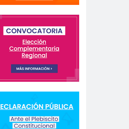
lectivo Chilenos en Madrid
istas Coquimbo
Colegio en la Prensa
Columnas de Opinión
columnas de opinón
 Humanos
rio Orrego”
ión laboral
Comisión Nacional de Género
ón para la Igualdad
Comunicación y DDHH
CONFECH
ongreso nacional
o del Colegio de Periodistas
nacional
CONSEJO ACADÉMICO
 Metropolitano
consejo nacional