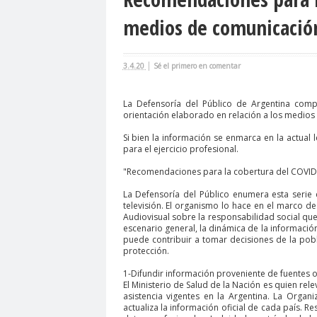
agresión
agresión periodistas
agresione
medios de comunicació
Alejandro Navarro
Alejandro Torres
Alto 
Amnistía Internacional
Andrés Oppenheimer
|
3.4.20
Sé el primero en comentar
Antonio Márquez
apruebo
Araucanía
A
Asamblea Constituyente
Asamblea Extraordi
La Defensoría del Público de Argentina comp
orientación elaborado en relación a los medios
Asociación Nacional de Magistrados
asociac
Si bien la información se enmarca en la actual l
Barceloma
bases para el debate
BBC NE
para el ejercicio profesional.
bloque por el derecho a la comunicación
BLO
"Recomendaciones para la cobertura del COVID
calentamiento global
calidad periodística
La Defensoría del Público enumera esta serie
televisión. El organismo lo hace en el marco d
camarógrafos reporteros gráficos
camarógra
Audiovisual sobre la responsabilidad social que
escenario general, la dinámica de la información
capacitación
Carabineros
Carlos Cuadrad
puede contribuir a tomar decisiones de la pob
Carolina Montiel
protección.
Carolina Plaza
Carolina T
Carta de Chillán
Carta Maior
Casa Central
1-Difundir información proveniente de fuentes of
El Ministerio de Salud de la Nación es quien re
Cementerio Municipal.Radio Calama
censur
asistencia vigentes en la Argentina. La Orga
actualiza la información oficial de cada país. R
Chilevisión
Chuquicamata
cidh
Circulo 