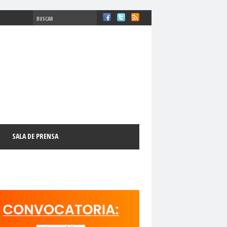
#ComisiónDDHH #DDHH
chosFundamentales
#Destacado
SALA DE PRENSA
l
#GabrielBoricFont
#Género
LibertadDePrensa
#MediosNoSexistas
11 de septiembre
18 de octubre
manismo Cristiano
activismo digital
N
adultos mayores
Afganistán
AFUCAP