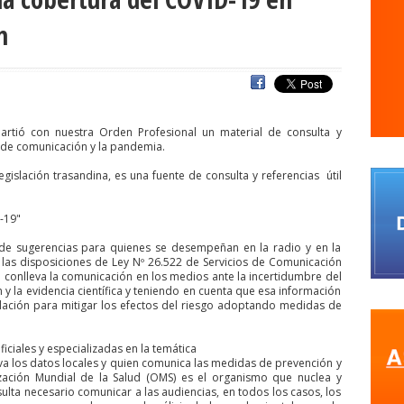
s
agresiones a la prensa
Alberto Gato Gamboa
Alcaldía Ciudadan
n
Comisionado de ONU para los DDHH
Álvaro Elizalde
Alvaro Ortiz
a
ANEF
ANEF Tarapacá
ANID
aniversario
Aniversario 63
Ani
rco de Triunfo
argentina
Arica
Arica Parinacota
Aristegui en viv
naria
Asamblea por el Pacto Social
Asociación Abuelas de Plaza de
artió con nuestra Orden Profesional un material de consulta y
 de comunicación y la pandemia.
iones
ataque megavisión
Autismo
Aymara
Aysén
Baltazar 
egislación trasandina, es una fuente de consulta y referencias útil
WS
beca
Berlin
Berlín
Bernardo Larraín Matte
Bernardo Soria
QUE SINDICAL DE UNIDAD SOCIAL
bomba lacrimógena
Boris Gonzále
-19"
camara
Cámara de Diputados
Cámara de Diputados y Diputadas
 de sugerencias para quienes se desempeñan en la radio y en la
e las disposiciones de Ley Nº 26.522 de Servicios de Comunicación
fos y fotógrafos
Camilo Henríquez
campaña
canal 13
canales 
 conlleva la comunicación en los medios ante la incertidumbre del
 y la evidencia científica y teniendo en cuenta que esa información
o
Carlos Margotta
Carlos Montes
Carlos Oliva
Carnaval Con la 
lación para mitigar los efectos del riesgo adoptando medidas de
rejo
Carolina Vera
Carozzi
carreras de Periodismo y Publicidad
Cátedra de Derechos Humanos de la Vicerrectoría de Extensión y Comun
iciales y especializadas en la temática
leva los datos locales y quien comunica las medidas de prevención y
a
Centro Arte Alameda
Chiguayante
chile
Chile Chico
Chile d
nización Mundial de la Salud (OMS) es el organismo que nuclea y
esulta necesario comunicar a las audiencias, en todos los casos, los
de Periodistas
ciudadania
ciudadanía
Claudia Muñoz
Claudio B