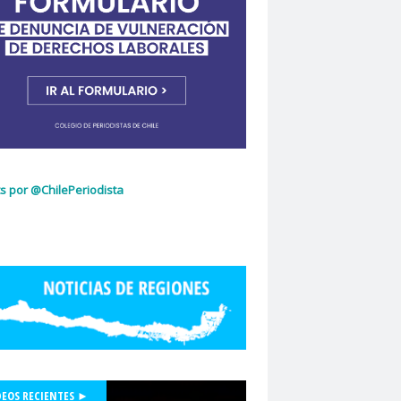
ujeres
Dia Internacional de la Mujer
idad de Chile
dignidad
omingo Olivares
donacion de sangre
curio
El Mercurio de Calama
El Periodista
cciones 2022
glo.cl
Embajada de Estados Unidos
z Capello
Entrama Cultural
Erasmo López
scuela de Periodismo
s por @ChilePeriodista
la de Periodismo USACH
espionaje
Essal
social
Estefanía Martínez
ética periodística
Europarlamentarios
idad de Chile
Facultad de Medicina UC
ión de Sindicatos de la Televisión Chilena
acional de Trabajo Social
Felipe De la Parra Vial
Felipe de Ruyt
DEOS RECIENTES ►