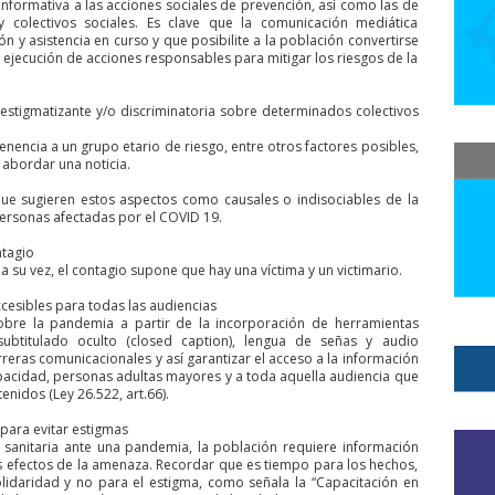
nformativa a las acciones sociales de prevención, así como las de
y colectivos sociales. Es clave que la comunicación mediática
istas de Chile
Consejo Regional Aysén
Consejo Regional Bio Bio
n y asistencia en curso y que posibilite a la población convertirse
a ejecución de acciones responsables para mitigar los riesgos de la
al de Atacama
Consejo Regional del Colegio de Periodistas - Región de 
Magallanes
Consejo Regional Magallanes y Antártica Chilena
Consej
stigmatizante y/o discriminatoria sobre determinados colectivos
ional Ñuble
Consejo Regional Valparaíso
Consejo Regionales
Con
tenencia a un grupo etario de riesgo, entre otros factores posibles,
 CHILE
abordar una noticia.
constitución
constituyentes
consumo
contraloria
con
icios Financieros
Coordinadora Nacional de Inmigrantes Chile
Copa 
que sugieren estos aspectos como causales o indisociables de la
personas afectadas por el COVID 19.
Corporación Nacional del Cobre
Corporación Solidaria UTE-USACH
ntagio
eramericana de DDHH
Council on Hemispheric Affairs
Covid19
Coyh
 su vez, el contagio supone que hay una víctima y un victimario.
gico Chile Despertó
cuenta publica
cuidadores
Cultura
Curso 
cesibles para todas las audiencias
obre la pandemia a partir de la incorporación de herramientas
s Arena
Daniel Manríquez Zúñiga
Danilo Ahumada
Danilo Ahuma
subtitulado oculto (closed caption), lengua de señas y audio
rreras comunicacionales y así garantizar el acceso a la información
d de Medicina
declaración
Declaración Pública
Defensa Nacional
pacidad, personas adultas mayores y a toda aquella audiencia que
enidos (Ley 26.522, art.66).
cación
Derecho a la comunicación
Derecho a la información
derec
para evitar estigmas
erechoshumanos
desinformación
despido injustificado
despidos
 sanitaria ante una pandemia, la población requiere información
a Prensa.
Día de los y las Periodistas
dia del periodista
Día del Per
os efectos de la amenaza. Recordar que es tiempo para los hechos,
lidaridad y no para el estigma, como señala la “Capacitación en