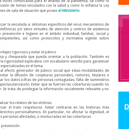
las voces convocadas para el análisis de la pandemia, tal como lo
fusión de temas vinculados con la salud y como lo enfatiza la Ley
odolfo Aguirre
CNN
cntv
Codelco
Código de Etica
COHA
Co
el Ministerio
ormes de sala de situación que posee
.
olegio de Periodist de Chile
Colegio de Periodistas
colegio de period
izar la vinculada a: síntomas específicos del virus; mecanismos de
eriodistas Región de Valparaíso
Colegio de Periodistas Regional Bio Bio
elefónicas y/o sitios virtuales de atención y centros de asistencia
revención e higiene en el ámbito individual, familiar, social y
araíso
ColegiodePeriodistas
Colegios Profesionales
Colombia
ompetentes, así como protocolos y normativa vigente sobre
Humanos
comision ddhh
comision de ddhh
Comisión de Derechos
comision de genero
Comisión de Género
Comisión de Género “Rosa
rdajes rigurosos y evitar el pánico
cisa y chequeada que pueda orientar a la población. También es
ón Derechos Humanos
comisión género
COMISION LABORAL
comis
rigurosidad explicativa con vocabulario sencillo para garantizar
 especializadas en el tema.
anismo de Seguimiento de la Convención de Belém do Pará
cial efecto generador de pánico social que estas modalidades de
vitar la difusión de conjeturas personales, rumores, titulares e
 de Periodistas
comunicacion
Comunicación Feminista
Comunicaci
ar los datos (cifras de personas contagiadas, falta de suministros
espectacularización. Evitar que se fuercen las coberturas cuando no
Concentración de Medios
concepción
concurso
condolencias
Se trata de privilegiar la información socialmente relevante y no
onflicto social
CONFUSAM
Congreso
Congreso de Periodistas.
c
lizar los relatos de las víctimas
ngreso Nacional del Colegio de Periodistas
Congreso Nacional Ordinari
izar el trato respetuoso. Evitar centrarse en las historias más
iodistas de Chile
conicyt
Consejero de América Larina
consejero 
erechos personalísimos. En particular, no afectar la dignidad, el
as personas afectadas, o involucradas en las coberturas.
n Social
Consejo de Rectores de las Universidades chilenas
Consejo
e prevención
nal Araucania
Consejo Regional Arica
Consejo Regional Atacama