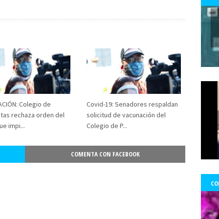
 Ward Edwards
Fernada Maciel
Fernado Atria
Fernandol Paul
fe
s
fondos
formacion
foro ciudadano
Foro de prensa latina
Fo
Francisco Martorell
Fuerzas Armadas
Fundación Mario Benedetti
nos
gobierno
GoldCorp.
Gran Logia de Chile
gremios
Greta 
gado Sánchez
Guillo
gustavo gatica
Gustavo Sylvestre
Héctor V
Uribe
Hernán Uribe Ortega
Hola Chile
homenaje
Hospital Fricke
ambio Miranda
Human Rights Watch
Idioia Villanueva
Ignacio Sá
CIÓN: Colegio de
información
Informar no es delito
Covid-19: Senadores respaldan
Informe RettIg
iniciativa de n
stas rechaza orden del
solicitud de vacunación del
tructivo
investigación
Investigaciones
Iquique
Iquique.
Isabe
ue impi...
Colegio de P...
mírez Saavedra
Javier Rebolledo
Jeimy Fontecha Jiménez
Jorge Ce
Tabilo
José Carrasco Tapia
José Gai
josé luis
José Miguel Pujad
COMENTA CON FACEBOOK
uan Jorge Faundes Merino
Juan Manuel Zolezzi
Juan Pablo Arancibia
ia
Kevin Gómez Morgado
Krassnoff
La Aurora de Chile
la Gráf
CO
Tercera
las Artes y el Patrimonio
lenka franulic
ley de medios
l
ertad de Prensa
Lorenzo Reyes
Lucha feminista
Lucha Venegas