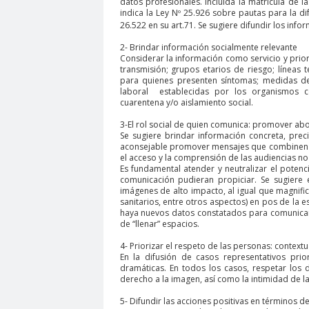
datos profesionales. Incluida la matrícula de 
indica la Ley Nº 25.926 sobre pautas para la di
Club de Pequeños Súper Periodistas de Pozo R
26.522 en su art.71. Se sugiere difundir los inf
Colegio de Antropólogos
colegio de peri
C
2- Brindar información socialmente relevante
Considerar la información como servicio y prior
Colegio de Periodistas de Chile
Colegio de P
transmisión; grupos etarios de riesgo; líneas t
Colegio Médico de Chile
para quienes presenten síntomas; medidas de p
Colegio Médico Valp
laboral establecidas por los organismos c
Comisarías
Comisión Chilena de derechos 
cuarentena y/o aislamiento social.
Comisión de Derechos Humanos del Senado
3-El rol social de quien comunica: promover abo
Se sugiere brindar información concreta, pre
Comisión de Género Rosario Orrego
Comisi
aconsejable promover mensajes que combinen la 
el acceso y la comprensión de las audiencias no
Comision Salud
Comité de Expertas del Mec
Es fundamental atender y neutralizar el poten
comunicación pudieran propiciar. Se sugiere e
Comité Ejecutivo de la Federación Internacional
imágenes de alto impacto, al igual que magnific
sanitarios, entre otros aspectos) en pos de la 
comunicado
comunicadores
comunitarios
haya nuevos datos constatados para comunicar. 
de “llenar” espacios.
Confederación de Trabajadores del Cobre
c
Congreso Nacional Colegio de Periodistas
4- Priorizar el respeto de las personas: contextua
Co
En la difusión de casos representativos prior
Congreso Nacional Ordinario del Colegio de Per
dramáticas. En todos los casos, respetar los d
derecho a la imagen, así como la intimidad de l
Consejo de Ética de los Medios de Comunicació
5- Difundir las acciones positivas en términos d
Consejo Regional Antofagasta
Consejo regio