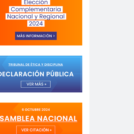
a de Valparaíso
Alejandra Riveros
menazas
Aminátegui 31
versario 65
ANNEF
Antofagasta
o
asamblea
Asamblea Anual
 Mayo
asociación de mujeres peirodistas
Garzón
bancoestado
Bárbara Huberman
 Ibacache
Bilabo
biobio
z
Cabildo
Cabildos
calama
camarógrafos
de televisión
Canales de TV
cantautor
Fuerza del Sol 2019
Carolina Cáceres
Carta a los Periodistas
carta abierta
icaciones de la U. de Chile
CCDH
espertó
chilenos
Chilenos protestan
roitman