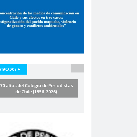
pepone carrrasco
Periodismo
smo de investigación
unicadores Organizados de Chile
pluralismo
poder judicial
polo lillo
nal de Periodismo
premio periodismo
nta
Presidenta Regional de Aysén
hile
Presidente de la República
fesores
protección a la prensa
STACADOS ►
s masivas
proyecto de ley
a Arenas
querella
Radio Cooperativa
70 años del Colegio de Periodistas
de Chile (1956-2026)
Red de Investigación Latinoamericana
rica Latina y el Caribe
es
Región de América Latina y el Caribe
Iquique
Regional Los Rios
io de Valparaíso
Regiones
relatoría