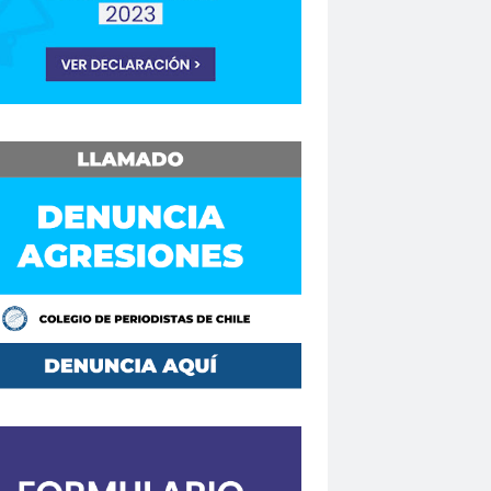
Consejo Regional Biobío
Los Ríos
Consejo Regional El Loa
o Regional Maule
sejos Regionales
vención
Convencionales
convenio
Mutual de Seguridad CCHC 2019
Copesa
corte de apelaciones
aique
crisis
crisis climática
de formación
Curso en Línea
da.
DaniloAhumada
Davis Pastén
defensores de DDHH
Delia Vergara
hoalacomunicacion
derechos
Destacado
DÍA DE LA MUJER
iodista
Dia del Trabajo