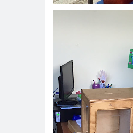
Felipe Heusser
Felipe Vega Gómez
Felipe
Fiscalía Nacional Económica
fondo de medio
Fotos
Frances Pinedo
Francisca Sandoval
genero
Género
género y Derechos Huma
grupos económicos
guerra
Guillermo Sal
hernan caffiero
Hernán Crisosto
Hernán 
huelga feminista
Hugo Guzmán
Hugo Mar
inclusión
Indalicia Lagos
indh
infancia
Instituto Nacional de Derechos Humanos
ins
Jaime Bassa
Jaime Espinosa Araya Javier Ra
Jorge Oyarzún Escobar
Jorge Sharp
Jorge 
Juan Escobar Camus
Juan Jorge Faúndes
J
Juna Arcos Srdanovic
jurisprudencia
justic
La Prensa Austral
La Red
la serena
La 
libertad de opinión
Libertad de Pensa
Lib