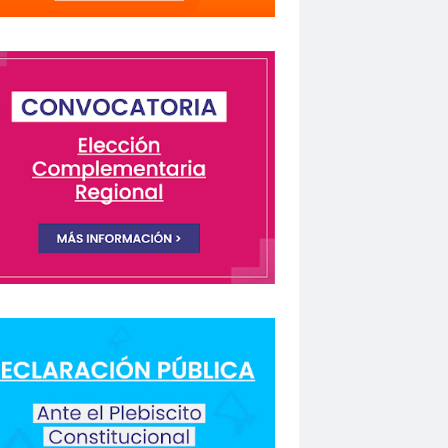
lectivo Chilenos en Madrid
istas Coquimbo
Colegio en la Prensa
Columnas de Opinión
columnas de opinón
 Humanos
rio Orrego”
ión laboral
Comisión Nacional de Género
ón para la Igualdad
Comunicación y DDHH
CONFECH
ongreso nacional
o del Colegio de Periodistas
nacional
CONSEJO ACADÉMICO
 Metropolitano
consejo nacional