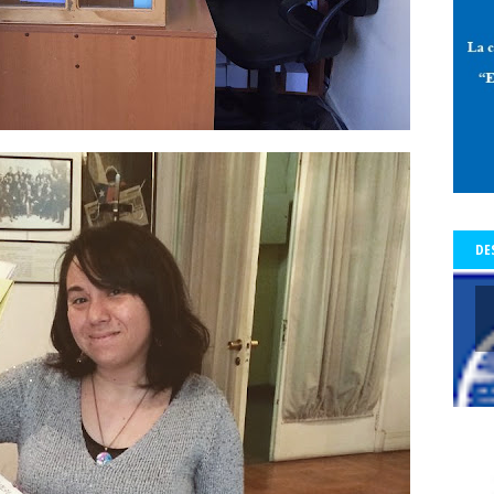
 de Allende-Salazar
paz
Pedro Aguilera
Pedro Aguilera Flores
mo con Historia - Crónicas
Periodismo con Historia - Galerías
periodi
os Tiempos de la Cólera
periodista
periodistas
Periodistas y Com
a Baquedano
Plazo Ñuñoa
plebiscito vinculante
plebiscito2020
l
premio
premio Lenka Franulic
premio municipal
Premio Nacio
d
prensa
prensa detenida
Presidencia de la República
Preside
a del Colegio de Periodistas
presidenta del Colegio de Periodistas de C
te Piñera
proceso constrituyente
Profesionales de la prensa
pro
DE
res
protección a periodistas y comunicadores
protestas
protesta
legio
pucón
pueblos origniarios
Puerta del Sol de Madrid
Punt
s Arancibia
rating
Rector
Rector Universidad Católica del Norte
a
Red de Periodistas Feministas
Red de Periodistas Feministas de Amé
Red Internacional de Periodistas con Visión de Género
redes social
Regional Aysén
Regional Bío Bío
Regional de Los Ríos
Regional 
ional Valparaiso
Regional Valparaíso
Regional Valparaíso. El Mercur