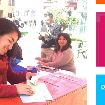
odolfo Aguirre
CNN
cntv
Codelco
Código de Etica
COHA
Co
olegio de Periodist de Chile
Colegio de Periodistas
colegio de period
eriodistas Región de Valparaíso
Colegio de Periodistas Regional Bio Bio
araíso
ColegiodePeriodistas
Colegios Profesionales
Colombia
Humanos
comision ddhh
comision de ddhh
Comisión de Derechos
comision de genero
Comisión de Género
Comisión de Género “Rosa
ón Derechos Humanos
comisión género
COMISION LABORAL
comis
anismo de Seguimiento de la Convención de Belém do Pará
 de Periodistas
comunicacion
Comunicación Feminista
Comunicaci
Concentración de Medios
concepción
concurso
condolencias
onflicto social
CONFUSAM
Congreso
Congreso de Periodistas.
c
ngreso Nacional del Colegio de Periodistas
Congreso Nacional Ordinari
iodistas de Chile
conicyt
Consejero de América Larina
consejero 
n Social
Consejo de Rectores de las Universidades chilenas
Consejo
nal Araucania
Consejo Regional Arica
Consejo Regional Atacama