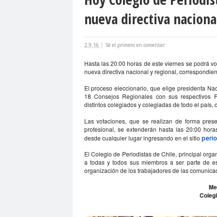
agresión
agresión periodistas
agresione
nueva directiva naciona
Alejandro Navarro
Alejandro Torres
Alto 
Amnistía Internacional
Andrés Oppenheimer
|
2.9.16
Sé el primero en comentar
Antonio Márquez
apruebo
Araucanía
A
Hasta las 20:00 horas de este viernes se podrá vo
Asamblea Constituyente
Asamblea Extraordi
nueva directiva nacional y regional, correspondie
Asociación Nacional de Magistrados
asociac
El proceso eleccionario, que elige presidenta Na
18 Consejos Regionales con sus respectivos P
Barceloma
bases para el debate
BBC NE
distintos colegiados y colegiadas de todo el país, 
bloque por el derecho a la comunicación
BLO
Las votaciones, que se realizan de forma prese
calentamiento global
calidad periodística
profesional, se extenderán hasta las 20:00 horas
desde cualquier lugar ingresando en el sitio
perio
camarógrafos reporteros gráficos
camarógra
El Colegio de Periodistas de Chile, principal orga
capacitación
Carabineros
Carlos Cuadrad
a todas y todos sus miembros a ser parte de est
organización de los trabajadores de las comunica
Carolina Montiel
Carolina Plaza
Carolina T
Carta de Chillán
Carta Maior
Casa Central
Me
Colegi
Cementerio Municipal.Radio Calama
censur
Chilevisión
Chuquicamata
cidh
Circulo 