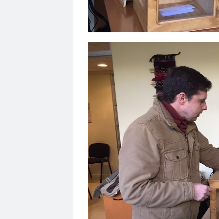
luis sepúlveda
machismo
Madres de Plaz
Manuel Segundo Basualto Yáñez
Manuela R
Margarita Passtene presidenta del Colegio de P
maria eliana vega
María Eliana Vega
Marí
Maryorie Araya Rojas
maternidad
matinal
Medios Digitales
medios neoliberales
med
miedo
migración
Miguel Urbán Crespo
movilizaciones sociales
movimiento social
mundo.sputniknews
Municipalidad de Arica
Nicolás Candel
NO + AFP
no estamos en g
nueva Constitución
Nueva Cosntitución
N
Observatorio de datos del Periodismo y la Com
organismos de derechos humanos
Organiza
Pablo Serey
Pacto Social
país en guerra
paro
Paro Nacional
Parque de la Ciudade