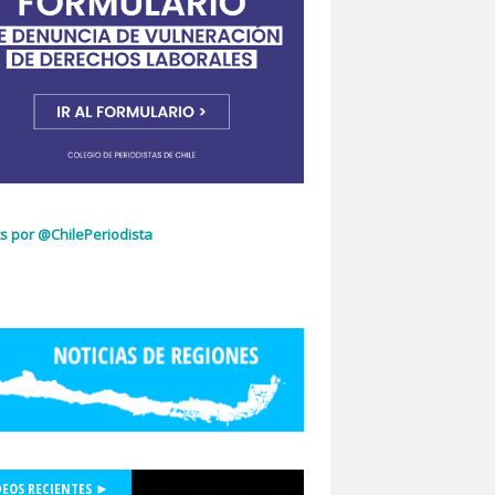
ujeres
Dia Internacional de la Mujer
idad de Chile
dignidad
omingo Olivares
donacion de sangre
curio
El Mercurio de Calama
El Periodista
cciones 2022
glo.cl
Embajada de Estados Unidos
z Capello
Entrama Cultural
Erasmo López
scuela de Periodismo
s por @ChilePeriodista
la de Periodismo USACH
espionaje
Essal
social
Estefanía Martínez
ética periodística
Europarlamentarios
idad de Chile
Facultad de Medicina UC
ión de Sindicatos de la Televisión Chilena
acional de Trabajo Social
Felipe De la Parra Vial
Felipe de Ruyt
DEOS RECIENTES ►