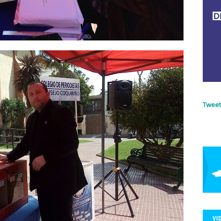
Mujeres
Día Internacional de la Eliminación de las Violencias hacia las M
rio Aracama
Diario Clever
Diario Publimetro
Diario y Radio Univers
estigación
diplomado
directiva
discurso
Discursos de Odio
D
Consejo Latinoamericano de Ciencias Sociales
El Desconcierto
El Mer
ones 2016
elecciones 2018
elecciones 2020
Elecciones 2021
ele
s complementarias
elecciones2021
Elecciones2022 Colegiatura
ElSi
tro Concentración y Libertad de Expresión
encuesta
Enrique Ramíre
cuela de Gobierno y Comunicaciones de Universidad Central de Chile
E
Tweet
ca del Norte
Escuela de Periodismo de la Universidad de Chile
Escue
tado de Derecho
Estado de Emergencia
Estados Unidos
estallido 
diantes
estudiantes de periodismo
Estudio
Ethel Pliscoff
ética
N
Facultad de Comunicaciones UC
Facultad de Medicina de la Univers
OLPROF
Federación
Federación de Colegios Profesionales
Federac
Federación de Trabajadores de las Comunicaciones
Federación Intern
nal de Periodistas de Brasil
Federico Gana
FELAP
Felipe Berríos
VI