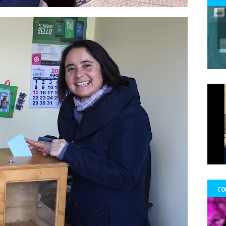
 Ward Edwards
Fernada Maciel
Fernado Atria
Fernandol Paul
fe
s
fondos
formacion
foro ciudadano
Foro de prensa latina
Fo
Francisco Martorell
Fuerzas Armadas
Fundación Mario Benedetti
nos
gobierno
GoldCorp.
Gran Logia de Chile
gremios
Greta 
gado Sánchez
Guillo
gustavo gatica
Gustavo Sylvestre
Héctor V
Uribe
Hernán Uribe Ortega
Hola Chile
homenaje
Hospital Fricke
ambio Miranda
Human Rights Watch
Idioia Villanueva
Ignacio Sá
información
Informar no es delito
Informe RettIg
iniciativa de n
tructivo
investigación
Investigaciones
Iquique
Iquique.
Isabe
mírez Saavedra
Javier Rebolledo
Jeimy Fontecha Jiménez
Jorge Ce
Tabilo
José Carrasco Tapia
José Gai
josé luis
José Miguel Pujad
uan Jorge Faundes Merino
Juan Manuel Zolezzi
Juan Pablo Arancibia
ia
Kevin Gómez Morgado
Krassnoff
La Aurora de Chile
la Gráf
CO
Tercera
las Artes y el Patrimonio
lenka franulic
ley de medios
l
ertad de Prensa
Lorenzo Reyes
Lucha feminista
Lucha Venegas