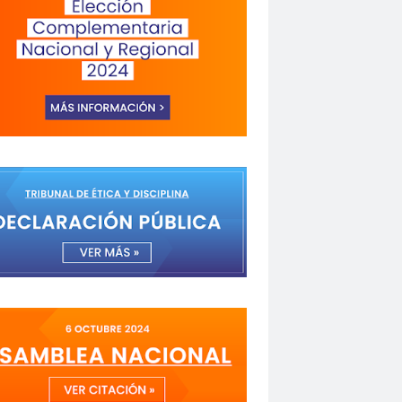
a de Valparaíso
Alejandra Riveros
menazas
Aminátegui 31
versario 65
ANNEF
Antofagasta
o
asamblea
Asamblea Anual
 Mayo
asociación de mujeres peirodistas
Garzón
bancoestado
Bárbara Huberman
 Ibacache
Bilabo
biobio
z
Cabildo
Cabildos
calama
camarógrafos
de televisión
Canales de TV
cantautor
Fuerza del Sol 2019
Carolina Cáceres
Carta a los Periodistas
carta abierta
icaciones de la U. de Chile
CCDH
espertó
chilenos
Chilenos protestan
roitman