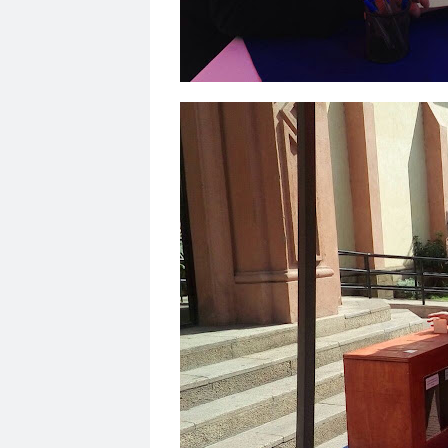
Día Internacional contra la Violencia hacia las 
diana arón
Diana Frida Aron Svigilsky
Dia
Diploma Latinoamericano en Periodismo de Inv
Duario Concepción
Ecuador
Ejército
El 
El Periodista TV
el quisco
El Siglo
Elecci
elecciones colegio de periodistas
Eleccione
emergencia sanitaria
Emergencias
Encuen
Escuela de Comunicaciones y Periodismo
Es
Escuela de Periodismo de la Universidad Católi
Estadio Carlos Dittborn
Estado de Chile
Es
Estela López García
Estrella de Arica
estu
evasión
Eventos
Ex Congreso
EXPOMI
fake news
fallo
FECH
FEDASAP
FEDC
Federación de Trabajadores de la Televisión
Federación Minera de Chile
Federación Nacio