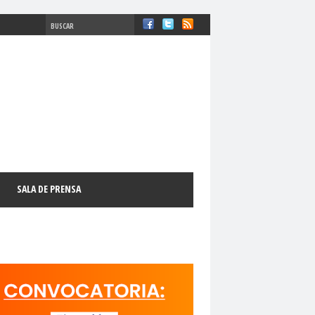
#ComisiónDDHH #DDHH
chosFundamentales
#Destacado
SALA DE PRENSA
l
#GabrielBoricFont
#Género
LibertadDePrensa
#MediosNoSexistas
11 de septiembre
18 de octubre
manismo Cristiano
activismo digital
N
adultos mayores
Afganistán
AFUCAP