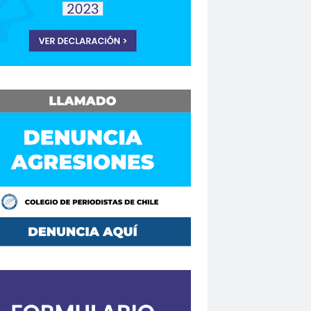
Consejo Regional Biobío
Los Ríos
Consejo Regional El Loa
o Regional Maule
sejos Regionales
vención
Convencionales
convenio
Mutual de Seguridad CCHC 2019
Copesa
corte de apelaciones
aique
crisis
crisis climática
de formación
Curso en Línea
da.
DaniloAhumada
Davis Pastén
defensores de DDHH
Delia Vergara
hoalacomunicacion
derechos
Destacado
DÍA DE LA MUJER
iodista
Dia del Trabajo