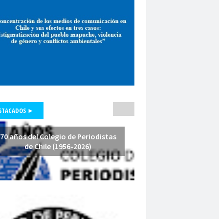
pepone carrrasco
Periodismo
smo de investigación
unicadores Organizados de Chile
pluralismo
poder judicial
polo lillo
nal de Periodismo
premio periodismo
nta
Presidenta Regional de Aysén
hile
Presidente de la República
fesores
protección a la prensa
STACADOS ►
s masivas
proyecto de ley
a Arenas
querella
Radio Cooperativa
70 años del Colegio de Periodistas
de Chile (1956-2026)
Red de Investigación Latinoamericana
rica Latina y el Caribe
es
Región de América Latina y el Caribe
Iquique
Regional Los Rios
io de Valparaíso
Regiones
relatoría