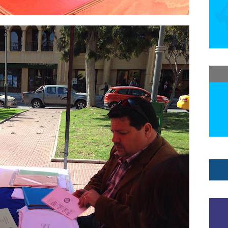
istas de Chile
Consejo Regional Aysén
Consejo Regional Bio Bio
al de Atacama
Consejo Regional del Colegio de Periodistas - Región de 
Magallanes
Consejo Regional Magallanes y Antártica Chilena
Consej
ional Ñuble
Consejo Regional Valparaíso
Consejo Regionales
Con
 CHILE
constitución
constituyentes
consumo
contraloria
con
icios Financieros
Coordinadora Nacional de Inmigrantes Chile
Copa 
Corporación Nacional del Cobre
Corporación Solidaria UTE-USACH
eramericana de DDHH
Council on Hemispheric Affairs
Covid19
Coyh
gico Chile Despertó
cuenta publica
cuidadores
Cultura
Curso 
s Arena
Daniel Manríquez Zúñiga
Danilo Ahumada
Danilo Ahuma
d de Medicina
declaración
Declaración Pública
Defensa Nacional
cación
Derecho a la comunicación
Derecho a la información
derec
erechoshumanos
desinformación
despido injustificado
despidos
a Prensa.
Día de los y las Periodistas
dia del periodista
Día del Per