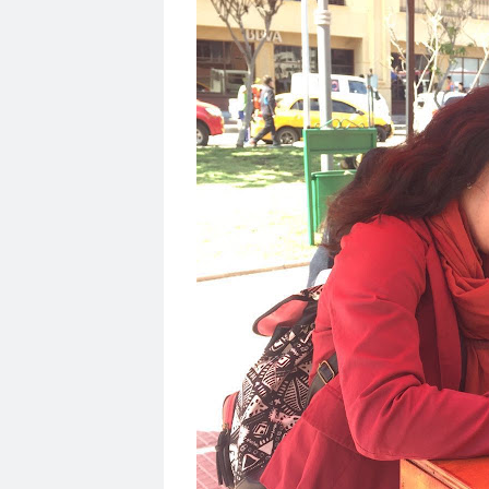
Club de Pequeños Súper Periodistas de Pozo R
Colegio de Antropólogos
colegio de peri
C
Colegio de Periodistas de Chile
Colegio de P
Colegio Médico de Chile
Colegio Médico Valp
Comisarías
Comisión Chilena de derechos 
Comisión de Derechos Humanos del Senado
Comisión de Género Rosario Orrego
Comisi
Comision Salud
Comité de Expertas del Mec
Comité Ejecutivo de la Federación Internacional
comunicado
comunicadores
comunitarios
Confederación de Trabajadores del Cobre
c
Congreso Nacional Colegio de Periodistas
Co
Congreso Nacional Ordinario del Colegio de Per
Consejo de Ética de los Medios de Comunicació
Consejo Regional Antofagasta
Consejo regio