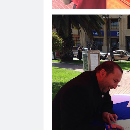
Consejo Regional Atacama del Colegio de Period
Consejo Regional Coquimbo
Consejo Region
Consejo Regional Iquique
Consejo Regional 
Consejo Regional Metropolitano
Consejo Reg
CONSORCIO DE UNIVERSIDADES DEL ESTADO DE
Coordinadora de Sindicatos del Comercio y Serv
copiapó
coquimbo
CORE
coronavirus
Corte de Apelaciones de Santiago
Corte Int
crisis política
crisis social
Cuaderno Pedagó
curso gratuito
Curso Online
CUT
Dagen
DDHH
debate
decálogo
Decano Faculta
democracia
derecho
Derecho a la Comini
derechos humanos
derechos laborales
d
dia de la prensa
Día de la Prensa
Dia de l