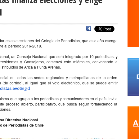
s
agresiones a la prensa
Alberto Gato Gamboa
Alcaldía Ciudadan
l
Comisionado de ONU para los DDHH
Álvaro Elizalde
Alvaro Ortiz
a
ANEF
ANEF Tarapacá
ANID
aniversario
Aniversario 63
Ani
rco de Triunfo
argentina
Arica
Arica Parinacota
Aristegui en viv
tar estas elecciones del Colegio de Periodistas, que este año escoge
naria
Asamblea por el Pacto Social
Asociación Abuelas de Plaza de
nte al período 2016-2018.
iones
ataque megavisión
Autismo
Aymara
Aysén
Baltazar 
cional, un Consejo Nacional que será integrado por 10 periodistas, y
residentes y Consejeros, comenzó este miércoles, convocando a
WS
beca
Berlin
Berlín
Bernardo Larraín Matte
Bernardo Soria
distribuidos de Arica a Punta Arenas.
QUE SINDICAL DE UNIDAD SOCIAL
bomba lacrimógena
Boris Gonzále
ncial en todas las sedes regionales y metropolitanas de la orden
camara
Cámara de Diputados
Cámara de Diputados y Diputadas
 (de corrido), al igual que el voto electrónico, que se puede emitir
distas.evoting.cl
fos y fotógrafos
Camilo Henríquez
campaña
canal 13
canales 
nismo que agrupa a los periodistas y comunicadores en el país, invita
o
Carlos Margotta
Carlos Montes
Carlos Oliva
Carnaval Con la 
e proceso abierto, participativo, que busca seguir fortaleciendo la
ciones.
rejo
Carolina Vera
Carozzi
carreras de Periodismo y Publicidad
Cátedra de Derechos Humanos de la Vicerrectoría de Extensión y Comun
sa Directiva Nacional
o de Periodistas de Chile
a
Centro Arte Alameda
Chiguayante
chile
Chile Chico
Chile d
de Periodistas
ciudadania
ciudadanía
Claudia Muñoz
Claudio B