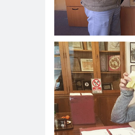
Patricio Zamorano
Patrico Llerena
Paulina
Periodismo con Historia - Biografías
Periodis
Periodismo Internacional: La Globalización en l
persecuciones
Perú
PIB
Piñera
Plaz
Post Verdad
postnatal
precariedad labora
premio raquel correa
Premio Right Livelihoo
presidenta Consejo Metropolitano
President
Presidente de la República de Chile
Presiden
Protección a las y los periodistas y comunicado
Proyecto de Resolución
Publicaciones del Co
Rafael Urrejola
Ramón Reyes
Ramón Reye
Red de Investigadoras/es en Educación Chilen
Red de Periodistas y Comunicadores Migrantes
Región de Magallanes
regional Antofagasta
regional Magallanes
Regional Osorno
Reg