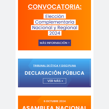
Antonio
aprueb
Araucaní
Márquez
o
a
Arco de
argentin
Arica
Triunfo
a
Arica
Aristegui en
Parinacota
vivo
asamble
Asamblea
a
Anual
Asamblea
Constituyente
Asamblea
Extraordinaria
Asamblea por el
Pacto Social
Asociación Abuelas de
Plaza de Mayo
asociación de mujeres