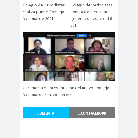
digital
violencia
Colegio de Periodistas
Colegio de Periodistas
Acuerdo por la
realiza primer Consejo
convoca a elecciones
Nacional de 2021
generales desde el 16
paz
al 1...
Acuerdo por la Paz y
Nueva
Acuerdo por la Paz y Nueva
Constitución
ADN
adultos
Afganistá
mayores
n
AFUCA
agresió
agresión
P
n
periodistas
Ceremonia de presentación del nuevo Consejo
agresion
agresiones a la
Nacional se realizó con em...
es
prensa
Alberto Gato
COMENTA
...CON FACEBOOK
Gamboa
Alcaldía Ciudadana de
Valparaíso