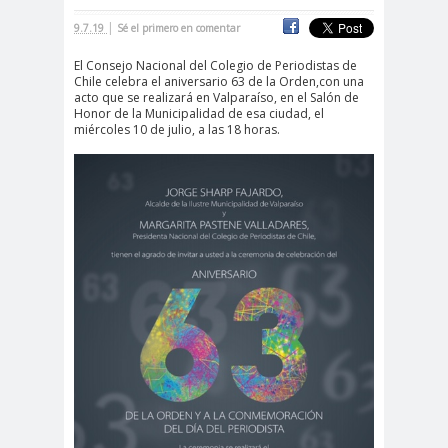
|
cación
9.7.19
Sé el primero en comentar
#DerechosFundam
#Destaca
El Consejo Nacional del Colegio de Periodistas de
Chile celebra el aniversario 63 de la Orden,con una
entales
do
acto que se realizará en Valparaíso, en el Salón de
#Destacado
Honor de la Municipalidad de esa ciudad, el
miércoles 10 de julio, a las 18 horas.
#Importante
#Destacado #Importante
#Noticias #Asamblea
#Colegiodeperiodistas
#Destacado #Importante
#Noticias #CongresoNacional
#Colegiodeperiodistas
#Destacado #Importante
#Noticias #Elecciones
#CandidaturasConsejoNacional
#Colegiodeperiodistas
#Destacado #Importante