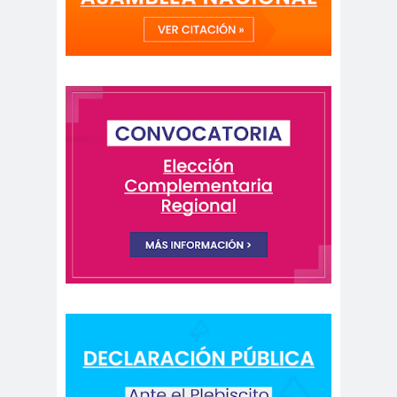
peirodistas
Asociación Nacional de
Magistrados
asociacion
ataque
es
megavisión
Autism
Aymar
Aysén
o
a
Baltazar
Garzón
bancoesta
Bárbara
do
Huberman
Barcelom
bases para el
a
debate
BBC
beca
Berlin
Berlín
NEWS
Bernardo Larraín
Matte
Bernardo Soria
Bilabo
biobio