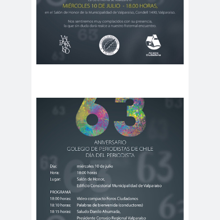
#Noticias #Elecciones
#Colegiodeperiodistas
#Eleccion
#Elecciones2
es
024
#FalloJudic
#GabrielBoric
ial
Font
#Géner
#GéneroYDD
#Importan
o
HH
te
#Importante #Noticias
#Asamblea
#Colegiodeperiodistas
#InformarNoEs
#LibertadDePr
Delito
ensa
#MediosNoSexi
#Mega
stas
#Megame
dia