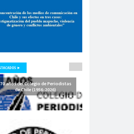
pepone carrrasco
Periodismo
smo de investigación
unicadores Organizados de Chile
pluralismo
poder judicial
polo lillo
nal de Periodismo
premio periodismo
nta
Presidenta Regional de Aysén
hile
Presidente de la República
fesores
protección a la prensa
STACADOS ►
s masivas
proyecto de ley
a Arenas
querella
Radio Cooperativa
70 años del Colegio de Periodistas
de Chile (1956-2026)
Red de Investigación Latinoamericana
rica Latina y el Caribe
es
Región de América Latina y el Caribe
Iquique
Regional Los Rios
io de Valparaíso
Regiones
relatoría