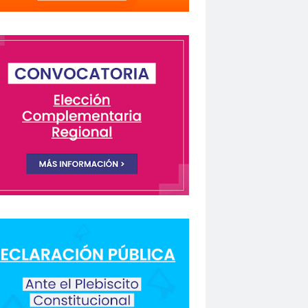
lectivo Chilenos en Madrid
istas Coquimbo
Colegio en la Prensa
Columnas de Opinión
columnas de opinón
 Humanos
rio Orrego”
ión laboral
Comisión Nacional de Género
ón para la Igualdad
Comunicación y DDHH
CONFECH
ongreso nacional
o del Colegio de Periodistas
nacional
CONSEJO ACADÉMICO
 Metropolitano
consejo nacional