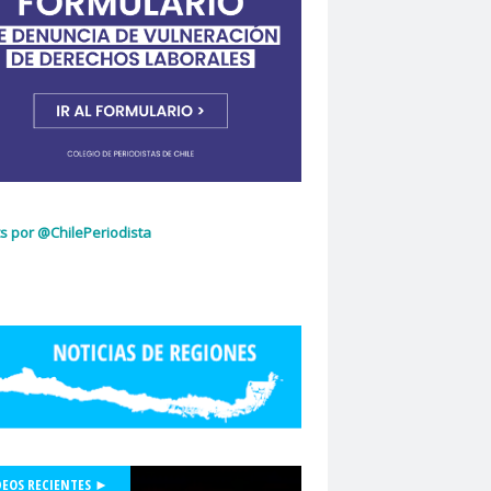
ujeres
Dia Internacional de la Mujer
idad de Chile
dignidad
omingo Olivares
donacion de sangre
curio
El Mercurio de Calama
El Periodista
cciones 2022
glo.cl
Embajada de Estados Unidos
z Capello
Entrama Cultural
Erasmo López
scuela de Periodismo
s por @ChilePeriodista
la de Periodismo USACH
espionaje
Essal
social
Estefanía Martínez
ética periodística
Europarlamentarios
idad de Chile
Facultad de Medicina UC
ión de Sindicatos de la Televisión Chilena
acional de Trabajo Social
Felipe De la Parra Vial
Felipe de Ruyt
DEOS RECIENTES ►