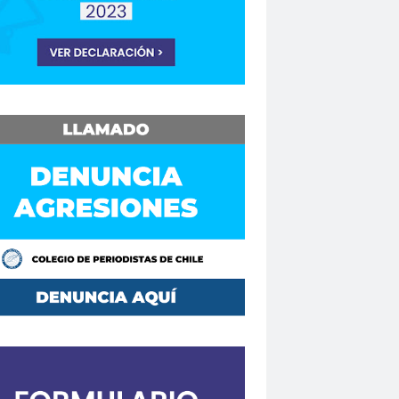
Consejo Regional Biobío
Los Ríos
Consejo Regional El Loa
o Regional Maule
sejos Regionales
vención
Convencionales
convenio
Mutual de Seguridad CCHC 2019
Copesa
corte de apelaciones
aique
crisis
crisis climática
de formación
Curso en Línea
da.
DaniloAhumada
Davis Pastén
defensores de DDHH
Delia Vergara
hoalacomunicacion
derechos
Destacado
DÍA DE LA MUJER
iodista
Dia del Trabajo