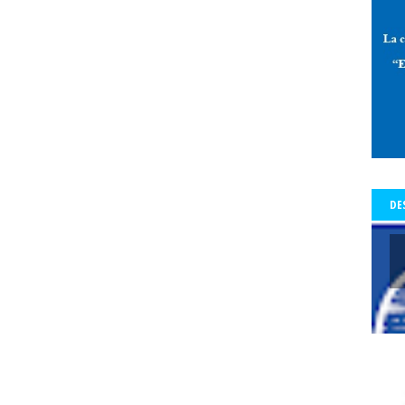
 de Allende-Salazar
paz
Pedro Aguilera
Pedro Aguilera Flores
mo con Historia - Crónicas
Periodismo con Historia - Galerías
periodi
os Tiempos de la Cólera
periodista
periodistas
Periodistas y Com
a Baquedano
Plazo Ñuñoa
plebiscito vinculante
plebiscito2020
l
premio
premio Lenka Franulic
premio municipal
Premio Nacio
d
prensa
prensa detenida
Presidencia de la República
Preside
a del Colegio de Periodistas
presidenta del Colegio de Periodistas de C
te Piñera
proceso constrituyente
Profesionales de la prensa
pro
DE
res
protección a periodistas y comunicadores
protestas
protesta
legio
pucón
pueblos origniarios
Puerta del Sol de Madrid
Punt
s Arancibia
rating
Rector
Rector Universidad Católica del Norte
a
Red de Periodistas Feministas
Red de Periodistas Feministas de Amé
Red Internacional de Periodistas con Visión de Género
redes social
Regional Aysén
Regional Bío Bío
Regional de Los Ríos
Regional 
ional Valparaiso
Regional Valparaíso
Regional Valparaíso. El Mercur