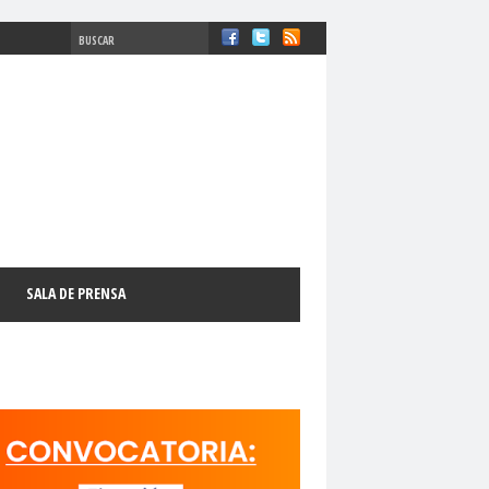
#ComisiónDDHH #DDHH
chosFundamentales
#Destacado
SALA DE PRENSA
l
#GabrielBoricFont
#Género
LibertadDePrensa
#MediosNoSexistas
11 de septiembre
18 de octubre
manismo Cristiano
activismo digital
N
adultos mayores
Afganistán
AFUCAP