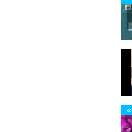
 Ward Edwards
Fernada Maciel
Fernado Atria
Fernandol Paul
fe
s
fondos
formacion
foro ciudadano
Foro de prensa latina
Fo
Francisco Martorell
Fuerzas Armadas
Fundación Mario Benedetti
nos
gobierno
GoldCorp.
Gran Logia de Chile
gremios
Greta 
gado Sánchez
Guillo
gustavo gatica
Gustavo Sylvestre
Héctor V
Uribe
Hernán Uribe Ortega
Hola Chile
homenaje
Hospital Fricke
ambio Miranda
Human Rights Watch
Idioia Villanueva
Ignacio Sá
información
Informar no es delito
Informe RettIg
iniciativa de n
tructivo
investigación
Investigaciones
Iquique
Iquique.
Isabe
mírez Saavedra
Javier Rebolledo
Jeimy Fontecha Jiménez
Jorge Ce
Tabilo
José Carrasco Tapia
José Gai
josé luis
José Miguel Pujad
uan Jorge Faundes Merino
Juan Manuel Zolezzi
Juan Pablo Arancibia
ia
Kevin Gómez Morgado
Krassnoff
La Aurora de Chile
la Gráf
CO
Tercera
las Artes y el Patrimonio
lenka franulic
ley de medios
l
ertad de Prensa
Lorenzo Reyes
Lucha feminista
Lucha Venegas