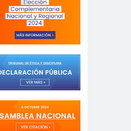
a de Valparaíso
Alejandra Riveros
menazas
Aminátegui 31
versario 65
ANNEF
Antofagasta
o
asamblea
Asamblea Anual
 Mayo
asociación de mujeres peirodistas
Garzón
bancoestado
Bárbara Huberman
 Ibacache
Bilabo
biobio
z
Cabildo
Cabildos
calama
camarógrafos
de televisión
Canales de TV
cantautor
Fuerza del Sol 2019
Carolina Cáceres
Carta a los Periodistas
carta abierta
icaciones de la U. de Chile
CCDH
espertó
chilenos
Chilenos protestan
roitman