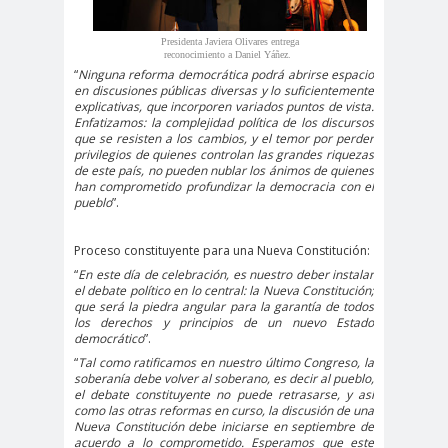
peirodistas
Asociación Nacional de
Presidenta Javiera Olivares entrega
reconocimiento a Daniel Yáñez.
Magistrados
“
Ninguna reforma democrática podrá abrirse espacio
en discusiones públicas diversas y lo suficientemente
asociacion
ataque
explicativas, que incorporen variados puntos de vista.
Enfatizamos: la complejidad política de los discursos
es
megavisión
que se resisten a los cambios, y el temor por perder
Autism
Aymar
Aysén
privilegios de quienes controlan las grandes riquezas
de este país, no pueden nublar los ánimos de quienes
o
a
Baltazar
han comprometido profundizar la democracia con el
pueblo
”.
Garzón
bancoesta
Bárbara
Proceso constituyente para una Nueva Constitución:
do
Huberman
“
En este día de celebración, es nuestro deber instalar
Barcelom
bases para el
el debate político en lo central: la Nueva Constitución;
que será la piedra angular para la garantía de todos
a
debate
los derechos y principios de un nuevo Estado
BBC
beca
Berlin
Berlín
democrático
”.
“
Tal como ratificamos en nuestro último Congreso, la
NEWS
Bernardo Larraín
soberanía debe volver al soberano, es decir al pueblo,
el debate constituyente no puede retrasarse, y así
Matte
como las otras reformas en curso, la discusión de una
Bernardo Soria
Bilabo
biobio
Nueva Constitución debe iniciarse en septiembre de
acuerdo a lo comprometido. Esperamos que este