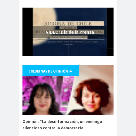
Coquimbo
Consejo Regional de
Atacama
Consejo Regional del Colegio de
VIDEO: Día de la Prensa
Periodistas - Región de Los Ríos
Consejo Regional
El Loa
Consejo Regional
Iquique
COLUMNAS DE OPINIÓN ►
Consejo Regional
Presidente Colegio de Periodistas,
Magallanes
Danilo Ahumada, participa en
Mentiras Verdaderas
Consejo Regional Magallanes y
#Libertaddeexpresión
Antártica Chilena
Consejo Regional
Maule
Opinión: "La desinformación, un enemigo
Consejo Regional
silencioso contra la democracia"
Metropolitano