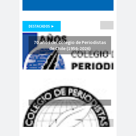
Inmigrantes Chile
Copa Mutual de Seguridad
CCHC 2019
DESTACADOS ►
Copes
copiap
coquimb
CORE
a
ó
o
70 años del Colegio de Periodistas
coronavir
de Chile (1956-2026)
us
Corporación Nacional
del Cobre
Corporación Solidaria
UTE-USACH
corte de
apelaciones
Corte de Apelaciones de
Santiago
Corte Interamericana
de DDHH