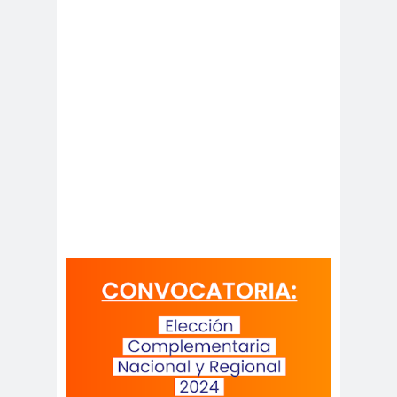
as
Comisión Chilena de
derechos Humanos
comision
comision de
ddhh
ddhh
Comisión de Derechos
Humanos
Comisión de Derechos
Humanos del Senado
comision de
Comisión de
genero
Género
Comisión de Género
“Rosario Orrego”
Comisión de Género
Rosario Orrego
Comisión Derechos
Humanos