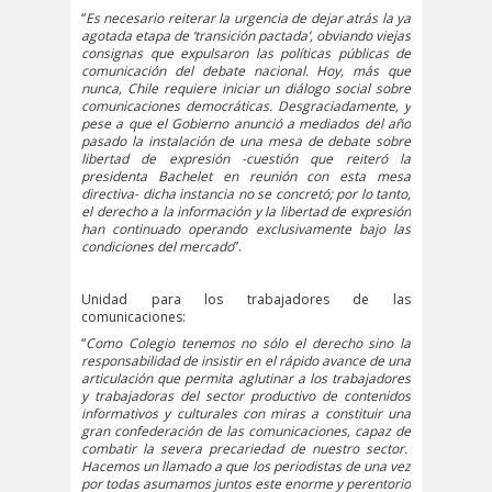
Alejandra
Alejandro
“
Es necesario reiterar la urgencia de dejar atrás la ya
agotada etapa de ‘transición pactada’, obviando viejas
Riveros
Navarro
consignas que expulsaron las políticas públicas de
Alejandro
comunicación del debate nacional. Hoy, más que
nunca, Chile requiere iniciar un diálogo social sobre
Torres
comunicaciones democráticas. Desgraciadamente, y
pese a que el Gobierno anunció a mediados del año
Alto Comisionado de ONU
pasado la instalación de una mesa de debate sobre
para los DDHH
libertad de expresión -cuestión que reiteró la
presidenta Bachelet en reunión con esta mesa
Álvaro
Alvaro
amenaz
directiva- dicha instancia no se concretó; por lo tanto,
el derecho a la información y la libertad de expresión
Elizalde
Ortiz
as
han continuado operando exclusivamente bajo las
Aminátegui
Amnistía
condiciones del mercado
”.
31
Internacional
Andrés
ANEF
Unidad para los trabajadores de las
comunicaciones:
Oppenheimer
ANEF
“
Como Colegio tenemos no sólo el derecho sino la
responsabilidad de insistir en el rápido avance de una
Tarapacá
articulación que permita aglutinar a los trabajadores
ANID
aniversar
Aniversario
y trabajadoras del sector productivo de contenidos
informativos y culturales con miras a constituir una
io
63
gran confederación de las comunicaciones, capaz de
Aniversario
ANNEF
Antofagas
combatir la severa precariedad de nuestro sector.
Hacemos un llamado a que los periodistas de una vez
65
ta
por todas asumamos juntos este enorme y perentorio