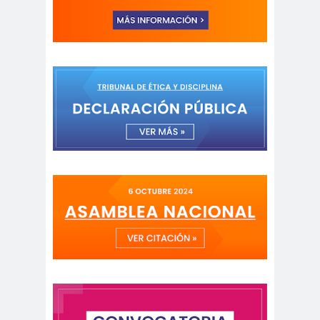
comisión
COMISION
género
LABORAL
comisión
laboral
Comisión Nacional de
Género
Comision
Salud
Comité de Expertas del
Mecanismo de Seguimiento de la
Convención de Belém do Pará
Comité Ejecutivo de la Federación
Internacional de Periodistas
comunicaci
Comunicación
on
Feminista
Comunicación para la
Igualdad