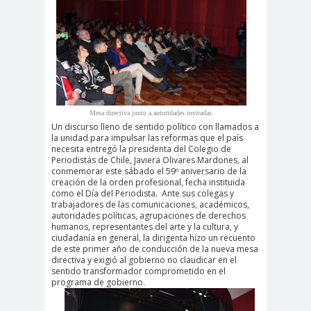
#Noticias #Elecciones
#Colegiodeperiodistas
#Eleccion
#Elecciones2
es
024
#FalloJudic
#GabrielBoric
ial
Font
Mesa directiva junto a autoridades invitadas.
#Géner
#GéneroYDD
#Importan
Un discurso lleno de sentido político con llamados a
la unidad para impulsar las reformas que el país
o
HH
te
necesita entregó la presidenta del Colegio de
Periodistas de Chile, Javiera Olivares Mardones, al
#Importante #Noticias
conmemorar este sábado el 59º aniversario de la
#Asamblea
creación de la orden profesional, fecha instituida
como el Día del Periodista.
Ante sus colegas y
#Colegiodeperiodistas
trabajadores de las comunicaciones, académicos,
autoridades políticas, agrupaciones de derechos
#InformarNoEs
#LibertadDePr
humanos, representantes del arte y la cultura, y
ciudadanía en general, la dirigenta hizo un recuento
Delito
ensa
de este primer año de conducción de la nueva mesa
#MediosNoSexi
#Mega
directiva y exigió al gobierno no claudicar en el
sentido transformador comprometido en el
stas
#Megame
programa de gobierno.
dia