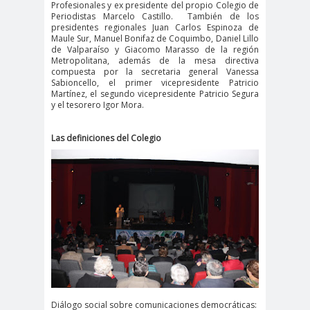
Profesionales y ex presidente del propio Colegio de
digital
violencia
Periodistas Marcelo Castillo.
También de los
Acuerdo por la
presidentes regionales Juan Carlos Espinoza de
Maule Sur, Manuel Bonifaz de Coquimbo, Daniel Lillo
paz
de Valparaíso y Giacomo Marasso de la región
Acuerdo por la Paz y
Metropolitana, además de la mesa directiva
compuesta por la secretaria general Vanessa
Nueva
Sabioncello, el primer vicepresidente Patricio
Martínez, el segundo vicepresidente Patricio Segura
Acuerdo por la Paz y Nueva
y el tesorero Igor Mora.
Constitución
ADN
adultos
Afganistá
Las definiciones del Colegio
mayores
n
AFUCA
agresió
agresión
P
n
periodistas
agresion
agresiones a la
es
prensa
Alberto Gato
Gamboa
Alcaldía Ciudadana de
Valparaíso
Diálogo social sobre comunicaciones democráticas: