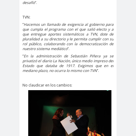
desafío
”.
Antonio
aprueb
Araucaní
Márquez
o
a
TVN:
Arco de
argentin
Arica
“
Hacemos un llamado de exigencia al gobierno para
Triunfo
a
que cumpla el programa con el que salió electo y a
que entregue aportes sistemáticos a TVN, dote de
Arica
Aristegui en
pluralidad a su directorio y le permita cumplir con su
rol público, colaborando con la democratización de
Parinacota
vivo
nuestro sistema mediático
”.
asamble
Asamblea
“
En la administración de Sebastián Piñera ya se
privatizó el diario La Nación, único medio impreso del
a
Anual
Estado que databa de 1917. Exigimos que en el
Asamblea
mediano plazo, no ocurra lo mismo con TVN
”.
Constituyente
Asamblea
No claudicar en los cambios:
Extraordinaria
Asamblea por el
Pacto Social
Asociación Abuelas de
Plaza de Mayo
asociación de mujeres