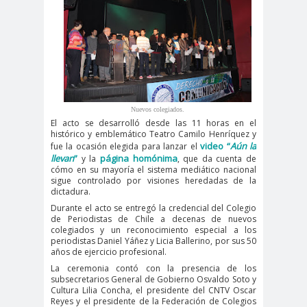
#noticia
s
#Noticias #Asamblea
#Colegiodeperiodistas
#PrensaProte
1 de
gida
mayo
11 de
18 de
Nuevos colegiados.
El acto se desarrolló desde las 11 horas en el
septiembre
octubre
histórico y emblemático Teatro Camilo Henríquez y
video “
Aún la
fue la ocasión elegida para lanzar el
1DEMAY
8demarz
aborto
llevan
”
página homónima
y la
, que da cuenta de
O
o
cómo en su mayoría el sistema mediático nacional
sigue controlado por visiones heredadas de la
Abraham
Abrazo
abuso
dictadura.
Santibañez
s
s
Durante el acto se entregó la credencial del Colegio
de Periodistas de Chile a decenas de nuevos
abusos
colegiados y un reconocimiento especial a los
laborales
periodistas Daniel Yáñez y Licia Ballerino, por sus 50
años de ejercicio profesional.
Academia de Humanismo
La ceremonia contó con la presencia de los
Cristiano
subsecretarios General de Gobierno Osvaldo Soto y
Cultura Lilia Concha, el presidente del CNTV Oscar
activismo
actos de
Reyes y el presidente de la Federación de Colegios