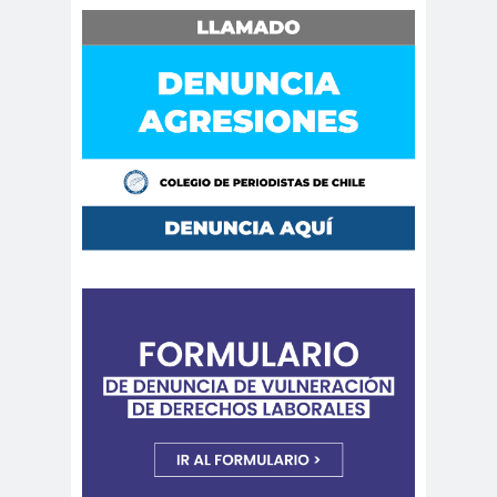
Periodistas
Congreso Nacional del Colegio
de Periodistas
Congreso Nacional Ordinario del
Colegio de Periodistas
Congreso Nacional Ordinario del
Colegio de Periodistas de Chile
conicyt
Consejero de
América Larina
consejero
CONSEJO
nacional
ACADÉMICO
Consejo de Ética de los Medios
de Comunicación Social
Consejo de Rectores de las
Universidades chilenas
Consejo
consejo
Metropolitano
nacional