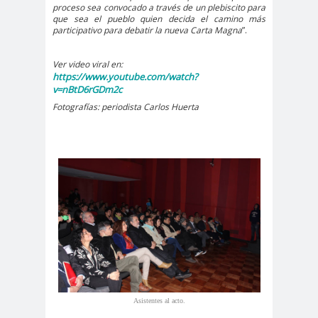
Ibacache
proceso sea convocado a través de un plebiscito para
bloque por el derecho a la
que sea el pueblo quien decida el camino más
participativo para debatir la nueva Carta Magna
”.
comunicación
BLOQUE SINDICAL DE
Ver video viral en:
https://www.youtube.com/watch?
UNIDAD SOCIAL
v=nBtD6rGDm2c
bomba
Boris
Fotografías: periodista Carlos Huerta
lacrimógena
González
Cabild
Cabildo
calam
o
s
a
calentamiento
calidad
global
periodística
camar
Cámara de
a
Diputados
Cámara de Diputados y
Diputadas
camarógraf
os
Asistentes al acto.