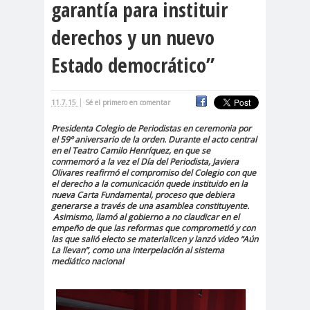
garantía para instituir
cación
derechos y un nuevo
#DerechosFundam
#Destaca
entales
do
Estado democrático”
#Destacado
#Importante
|
11.7.15
Sé el primero en comentar
#Destacado #Importante
Presidenta Colegio de Periodistas en ceremonia por
#Noticias #Asamblea
el 59º aniversario de la orden. Durante el acto central
en el Teatro Camilo Henríquez, en que se
#Colegiodeperiodistas
conmemoró a la vez el Día del Periodista, Javiera
#Destacado #Importante
Olivares reafirmó el compromiso del Colegio con que
el derecho a la comunicación quede instituido en la
#Noticias #CongresoNacional
nueva Carta Fundamental, proceso que debiera
generarse a través de una asamblea constituyente.
#Colegiodeperiodistas
Asimismo, llamó al gobierno a no claudicar en el
#Destacado #Importante
empeño de que las reformas que comprometió y con
las que salió electo se materialicen y lanzó video “Aún
#Noticias #Elecciones
La llevan”, como una interpelación al sistema
mediático nacional
#CandidaturasConsejoNacional
#Colegiodeperiodistas
#Destacado #Importante