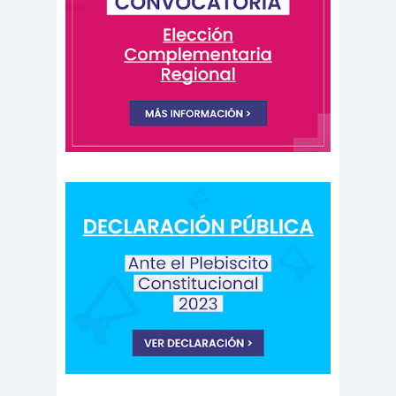
Comunicación y
comunica
DDHH
do
comunicado
comunitari
res
os
Concentración de
concepci
Medios
ón
concurs
condolenci
CONFEC
o
as
H
Confederación de
Trabajadores del Cobre
conflicto
CONFUSA
Congres
social
M
o
Congreso de
Periodistas.
congreso
nacional
Congreso Nacional Colegio de