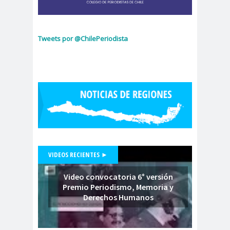
Consejo Regional
Antofagasta
Consejo regional
Tweets por @ChilePeriodista
Araucania
Consejo Regional
Arica
Consejo Regional
Atacama
Consejo Regional Atacama del
Colegio de Periodistas de Chile
Consejo Regional
VIDEOS RECIENTES ►
Aysén
Consejo Regional
Video convocatoria 6° versión
Bio Bio
Premio Periodismo, Memoria y
Consejo Regional
Derechos Humanos
Biobío
Consejo Regional