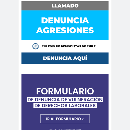
de Valparaíso
Colegio de Periodistas
Regional Bio Bio
Colegio en la
Prensa
Colegio Médico de
Chile
Colegio Médico
Valparaíso
ColegiodePeriod
istas
Colegios
Colombi
Profesionales
a
Columnas de
columnas de
Opinión
opinón
Comisarí