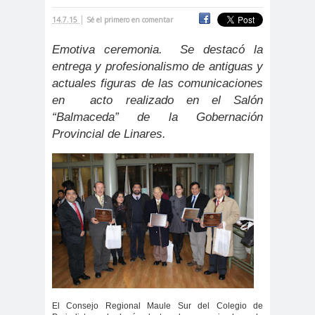
|
cación
14.7.15
Sé el primero en comentar
#DerechosFundam
#Destaca
Emotiva ceremonia.
Se destacó la
entales
do
entrega y profesionalismo de antiguas y
#Destacado
actuales figuras de las comunicaciones
#Importante
en acto realizado en el Salón
#Destacado #Importante
“Balmaceda” de la Gobernación
#Noticias #Asamblea
Provincial de Linares.
#Colegiodeperiodistas
#Destacado #Importante
#Noticias #CongresoNacional
#Colegiodeperiodistas
#Destacado #Importante
#Noticias #Elecciones
#CandidaturasConsejoNacional
#Colegiodeperiodistas
El Consejo Regional Maule Sur del Colegio de
#Destacado #Importante