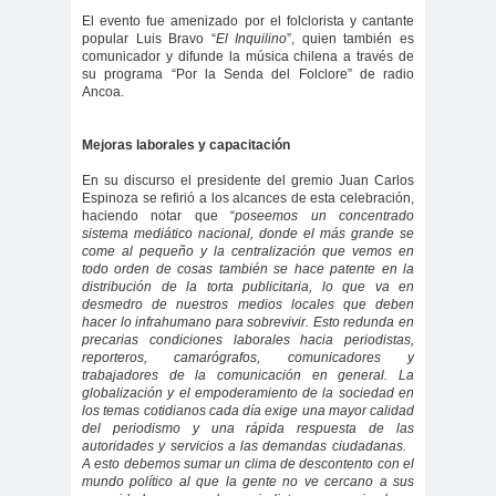
digital
violencia
El evento fue amenizado por el folclorista y cantante
Acuerdo por la
popular Luis Bravo “
El Inquilino
”, quien también es
comunicador y difunde la música chilena a través de
paz
su programa “Por la Senda del Folclore” de radio
Acuerdo por la Paz y
Ancoa.
Nueva
Mejoras laborales y capacitación
Acuerdo por la Paz y Nueva
En su discurso el presidente del gremio Juan Carlos
Constitución
Espinoza se refirió a los alcances de esta celebración,
ADN
adultos
Afganistá
haciendo notar que “
poseemos un concentrado
sistema mediático nacional, donde el más grande se
mayores
n
come al pequeño y la centralización que vemos en
AFUCA
agresió
agresión
todo orden de cosas también se hace patente en la
distribución de la torta publicitaria, lo que va en
P
n
periodistas
desmedro de nuestros medios locales que deben
hacer lo infrahumano para sobrevivir. Esto redunda en
agresion
agresiones a la
precarias condiciones laborales hacia periodistas,
reporteros, camarógrafos, comunicadores y
es
prensa
trabajadores de la comunicación en general. La
Alberto Gato
globalización y el empoderamiento de la sociedad en
los temas cotidianos cada día exige una mayor calidad
Gamboa
del periodismo y una rápida respuesta de las
Alcaldía Ciudadana de
autoridades y servicios a las demandas ciudadanas.
A esto debemos sumar un clima de descontento con el
Valparaíso
mundo político al que la gente no ve cercano a sus