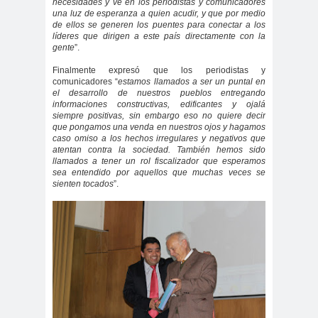
necesidades y ve en los periodistas y comunicadores
Alejandra
Alejandro
una luz de esperanza a quien acudir, y que por medio
de ellos se generen los puentes para conectar a los
Riveros
Navarro
líderes que dirigen a este país directamente con la
Alejandro
gente
”.
Torres
Finalmente expresó que los periodistas y
Alto Comisionado de ONU
comunicadores “
estamos llamados a ser un puntal en
el desarrollo de nuestros pueblos entregando
para los DDHH
informaciones constructivas, edificantes y ojalá
siempre positivas, sin embargo eso no quiere decir
Álvaro
Alvaro
amenaz
que pongamos una venda en nuestros ojos y hagamos
Elizalde
Ortiz
as
caso omiso a los hechos irregulares y negativos que
atentan contra la sociedad. También hemos sido
Aminátegui
Amnistía
llamados a tener un rol fiscalizador que esperamos
sea entendido por aquellos que muchas veces se
31
Internacional
sienten tocados
”.
Andrés
ANEF
Oppenheimer
ANEF
Tarapacá
ANID
aniversar
Aniversario
io
63
Aniversario
ANNEF
Antofagas
65
ta