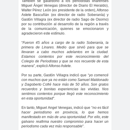
#noticia
También se galardonó a los periodistas linarenses
Miguel Ángel Venegas (director de Diario El Heraldo),
s
Walter Pérez León (ex presidente de la orden), Alfonso
Astete Bascuñán (ex director de radio Soberanía) y
#Noticias #Asamblea
Gastón Villagra (ex director de radio Sago de Osorno)
por su contribución al desarrollo de la región a través
#Colegiodeperiodistas
de la comunicación, quienes se emocionaron y
#PrensaProte
1 de
agradecieron este estímulo.
gida
mayo
“
Fueron 45 años a cargo de la radio Soberanía, la
11 de
18 de
primera de Linares. Medio que sirvió para que se
llevaran a cabo muchos adelantos en la ciudad.
septiembre
octubre
Estamos contentos por este reconocimiento del
Colegio de Periodistas y que se nos recuerde de esta
1DEMAY
8demarz
aborto
manera
”, explicó Alfonso Astete.
O
o
Por su parte, Gastón Villagra indicó que “
yo comencé
Abraham
Abrazo
abuso
con muchos que ya no están como Samuel Maldonado
y Dagoberto Cofré hace más de 50 años. Son gratos
Santibañez
s
s
recuerdos y bonitas experiencias las vividas. Nos
abusos
sentimos contentos porque llegó este reconocimiento
en esta oportunidad
”.
laborales
En tanto, Miguel Angel Venegas, indicó que “
no es fácil
Academia de Humanismo
hacer periodismo en provincia, lo que hemos
Cristiano
manifestado en más de una oportunidad. Por ello, este
galvano reafirma nuestro compromiso para hacer un
activismo
actos de
periodismo cada vez más responsable
”.