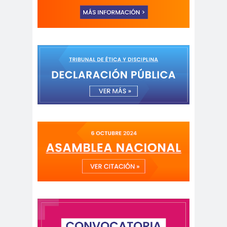
Municipal.Radio Calama
censur
Centro Arte
a
Alameda
Chiguayan
chile
Chile
te
Chico
Chile
chileno
despertó
s
Chilenos
Chilevisió
protestan
n
Chuquicam
cidh
ata
Circulo de
Periodistas
ciudadan
ciudadan
Claudia
ia
ía
Muñoz
Claudio
Broitman
Club de Pequeños Súper