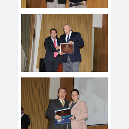
peirodistas
Asociación Nacional de
Magistrados
asociacion
ataque
es
megavisión
Autism
Aymar
Aysén
o
a
Baltazar
Garzón
bancoesta
Bárbara
do
Huberman
Barcelom
bases para el
a
debate
BBC
beca
Berlin
Berlín
NEWS
Bernardo Larraín
Matte
Bernardo Soria
Bilabo
biobio