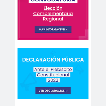
Periodistas de Pozo Rodolfo
Aguirre
CNN
cntv
Codelc
Código de
o
Etica
COHA
Colectivo Chilenos en
Madrid
Colegio de
colegio de
Antropólogos
peri
Colegio de Periodist
de Chile
Colegio de
Periodistas
colegio de periodistas
Coquimbo
Colegio de Periodistas
de Chile
Colegio de Periodistas Región