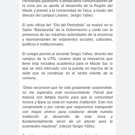
Periodistas galardonó a destacados comunicadores de
#Noticias #Elecciones
la zona por su aporte al desarrollo de la Región del
Maule y premió a la Universidad de Talca, a través del
#Colegiodeperiodistas
director del campus Linares,
Sergio Yáñez.
#Eleccion
#Elecciones2
El acto oficial del “Día del Periodista” se realizó en el
Salón “Balmaceda” de la Gobernación y contó con la
es
024
presencia de las máximas autoridades de la provincia
#FalloJudic
#GabrielBoric
y representantes de estamentos sociales, culturales,
políticos e institucionales.
ial
Font
#Géner
#GéneroYDD
#Importan
El colegio premió al docente Sergio Yáñez, director del
campus de la UTAL Linares dada la relevancia que
o
HH
te
tiene esta iniciativa académica para el Maule Sur, lo
que se verá reforzado con la puesta en marcha de la
#Importante #Noticias
sede que se construye en el sector oriente de la
comuna.
#Asamblea
#Colegiodeperiodistas
“
Debo reconocer que he sido gratamente sorprendido,
no me esperaba este reconocimiento. Pensé que
#InformarNoEs
#LibertadDePr
todavía nos faltaba mucho para que la comunidad
hiciera y fijara su vista en nuestra institución. Esto nos
Delito
ensa
compromete y por ciento que seguiremos trabajando
#MediosNoSexi
#Mega
con mayor ahínco para colaborar desde nuestra
institución al desarrollo de esta zona y
stas
#Megame
fundamentalmente servir de un aliento para la
juventudes maulinas
”, esbozó Sergio Yáñez.
dia