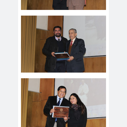
Antonio
aprueb
Araucaní
Márquez
o
a
Arco de
argentin
Arica
Triunfo
a
Arica
Aristegui en
Parinacota
vivo
asamble
Asamblea
a
Anual
Asamblea
Constituyente
Asamblea
Extraordinaria
Asamblea por el
Pacto Social
Asociación Abuelas de
Plaza de Mayo
asociación de mujeres