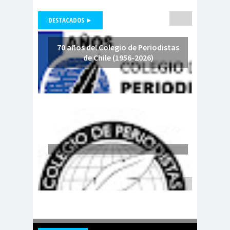
Periodistas de Pozo Rodolfo
DESTACADOS ►
Aguirre
CNN
cntv
Codelc
Código de
70 años del Colegio de Periodistas
o
Etica
de Chile (1956-2026)
COHA
Colectivo Chilenos en
Madrid
Colegio de
colegio de
Antropólogos
peri
Colegio de Periodist
de Chile
Colegio de
Periodistas
colegio de periodistas
Coquimbo
Colegio de Periodistas
de Chile
Colegio de Periodistas Región