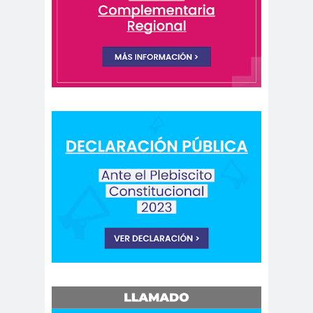
peirodistas
Asociación Nacional de
Magistrados
asociacion
ataque
es
megavisión
Autism
Aymar
Aysén
o
a
Baltazar
Garzón
bancoesta
Bárbara
do
Huberman
Barcelom
bases para el
a
debate
BBC
beca
Berlin
Berlín
NEWS
Bernardo Larraín
Matte
Bernardo Soria
Bilabo
biobio