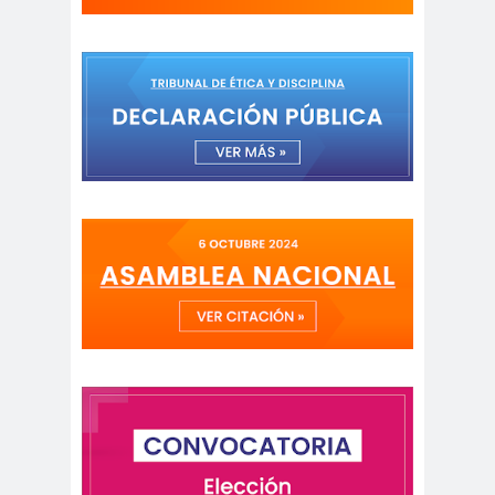
Antonio
aprueb
Araucaní
Márquez
o
a
Arco de
argentin
Arica
Triunfo
a
Arica
Aristegui en
Parinacota
vivo
asamble
Asamblea
a
Anual
Asamblea
Constituyente
Asamblea
Extraordinaria
Asamblea por el
Pacto Social
Asociación Abuelas de
Plaza de Mayo
asociación de mujeres