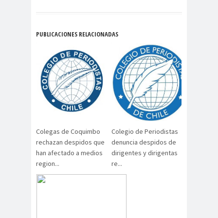
#noticia
s
#Noticias #Asamblea
PUBLICACIONES RELACIONADAS
#Colegiodeperiodistas
#PrensaProte
1 de
gida
mayo
11 de
18 de
septiembre
octubre
1DEMAY
8demarz
aborto
O
o
Abraham
Abrazo
abuso
Colegas de Coquimbo
Colegio de Periodistas
rechazan despidos que
denuncia despidos de
Santibañez
s
s
han afectado a medios
dirigentes y dirigentas
abusos
region...
re...
laborales
Academia de Humanismo
Cristiano
activismo
actos de