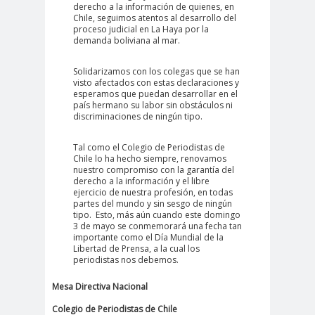
derecho a la información de quienes, en
#Noticias #Elecciones
Chile, seguimos atentos al desarrollo del
proceso judicial en La Haya por la
#Colegiodeperiodistas
demanda boliviana al mar.
#Eleccion
#Elecciones2
Solidarizamos con los colegas que se han
es
024
visto afectados con estas declaraciones y
#FalloJudic
#GabrielBoric
esperamos que puedan desarrollar en el
país hermano su labor sin obstáculos ni
ial
Font
discriminaciones de ningún tipo.
#Géner
#GéneroYDD
#Importan
o
HH
te
Tal como el Colegio de Periodistas de
Chile lo ha hecho siempre, renovamos
#Importante #Noticias
nuestro compromiso con la garantía del
derecho a la información y el libre
#Asamblea
ejercicio de nuestra profesión, en todas
partes del mundo y sin sesgo de ningún
#Colegiodeperiodistas
tipo. Esto, más aún cuando este domingo
#InformarNoEs
#LibertadDePr
3 de mayo se conmemorará una fecha tan
importante como el Día Mundial de la
Delito
ensa
Libertad de Prensa, a la cual los
#MediosNoSexi
#Mega
periodistas nos debemos.
stas
#Megame
Mesa Directiva Nacional
dia
Colegio de Periodistas de Chile