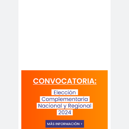
Alejandra
Alejandro
Riveros
Navarro
Alejandro
Torres
Alto Comisionado de ONU
para los DDHH
Álvaro
Alvaro
amenaz
Elizalde
Ortiz
as
Aminátegui
Amnistía
31
Internacional
Andrés
ANEF
Oppenheimer
ANEF
Tarapacá
ANID
aniversar
Aniversario
io
63
Aniversario
ANNEF
Antofagas
65
ta