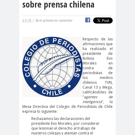
sobre prensa chilena
cación
#DerechosFundam
#Destaca
|
2.5.15
Sé el primero en comentar
entales
do
#Destacado
Respecto de las
#Importante
afirmaciones que
#Destacado #Importante
ha realizado el
presidente de
#Noticias #Asamblea
Bolivia Evo
Morales en
#Colegiodeperiodistas
contra de
#Destacado #Importante
periodistas de
los medios
#Noticias #CongresoNacional
chilenos TVN,
Canal 13 y Mega,
#Colegiodeperiodistas
calificándoles de
“
agentes de
#Destacado #Importante
inteligencia
”, la
Mesa Directiva del Colegio de Periodistas de Chile
#Noticias #Elecciones
expresa lo siguiente:
#CandidaturasConsejoNacional
Rechazamos las declaraciones del
presidente Evo Morales, por considerar
#Colegiodeperiodistas
que lesionan el derecho al trabajo de
#Destacado #Importante
nuestros colegas y atentan contra el