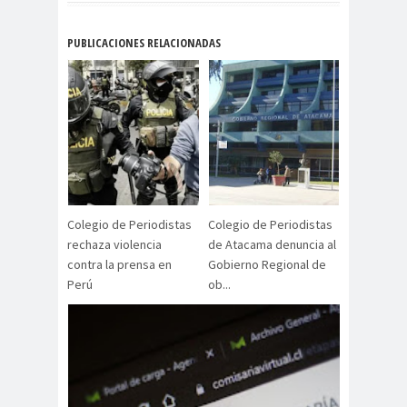
Alejandra
Alejandro
Riveros
Navarro
PUBLICACIONES RELACIONADAS
Alejandro
Torres
Alto Comisionado de ONU
para los DDHH
Álvaro
Alvaro
amenaz
Elizalde
Ortiz
as
Aminátegui
Amnistía
Colegio de Periodistas
Colegio de Periodistas
31
Internacional
rechaza violencia
de Atacama denuncia al
Andrés
ANEF
contra la prensa en
Gobierno Regional de
Oppenheimer
ANEF
Perú
ob...
Tarapacá
ANID
aniversar
Aniversario
io
63
Aniversario
ANNEF
Antofagas
65
ta