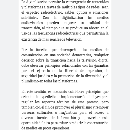
La digitalización permite la convergencia de contenidos
#Noticias #Elecciones
y plataformas a través de múltiples tipos de redes, sean
el espectro radioeléctrico, cables ópticos o emisiones
#Colegiodeperiodistas
satelitales. Con la digitalización los medios
#Eleccion
#Elecciones2
audiovisuales pueden mejorar su calidad de
transmisión, al tiempo que se
produce un ahorro en el
es
024
uso de las frecuencias radioeléctricas que permitirían
la
#FalloJudic
#GabrielBoric
existencia de más señales
de televisión.
ial
Font
Por la función que desempeñan los medios de
#Géner
#GéneroYDD
#Importan
comunicación en una sociedad democrática, cualquier
o
HH
te
decisión sobre la transición hacia la televisión digital
debe observar principios relacionados con las garantías
#Importante #Noticias
para el ejercicio de la libertad de expresión, la
#Asamblea
seguridad jurídica y la promoción de la diversidad y el
pluralismo en todas las plataformas.
#Colegiodeperiodistas
#InformarNoEs
#LibertadDePr
En este sentido, es necesario establecer principios que
orienten la expedición e implementación de leyes para
Delito
ensa
regular los aspectos técnicos de este proceso, pero
#MediosNoSexi
#Mega
también con el fin de promover el pluralismo y remover
barreras culturales o lingüísticas para el acceso a
stas
#Megame
diversas fuentes de información y aprovechar esta
oportunidad única para evitar o reducir la concentración
dia
de medios en pocos operadores.