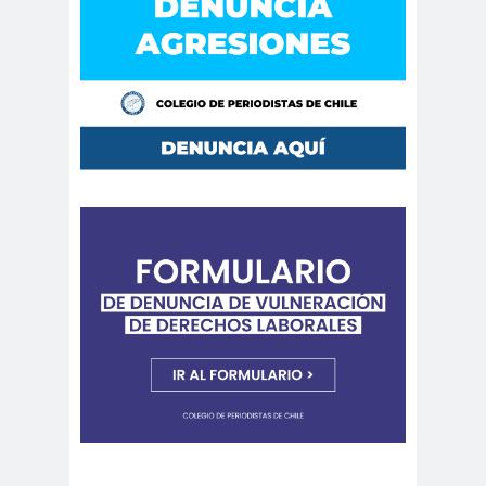
Cáceres
Montiel
Carolina
Carolina
Plaza
Trejo
Carolina
Carozz
Vera
i
carreras de Periodismo y
Publicidad
Carta a los
carta
Periodistas
abierta
Carta de
Carta
Chillán
Maior
Casa
Central
Cátedra de Derechos Humanos
de la Vicerrectoría de Extensión y
Comunicaciones de la U. de Chile
CCDH
Cementerio