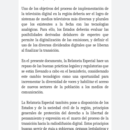
#noticia
Uno de los objetivos del proceso de implementación de
s
la televisión digital en la región debería ser el logro de
#Noticias #Asamblea
sistemas de medios televisivos más diversos y plurales
#Colegiodeperiodistas
que los existentes a la fecha con las tecnologías
analógicas. Para ello, los Estados deberán evaluar las
#PrensaProte
1 de
posibilidades derivadas del
ahorro de espectro que
gida
mayo
permite la digitalización de las emisiones, y definir el
uso de los diversos dividendos digitales que se liberan
11 de
18 de
al finalizar la transición
.
septiembre
octubre
En el presente documento, la Relatoría Especial hace un
1DEMAY
8demarz
aborto
repaso de las buenas prácticas legales y regulatorias que
O
o
se están llevando a cabo en el hemisferio, considerando
este cambio tecnológico como una oportunidad para
Abraham
Abrazo
abuso
incrementar la diversidad de voces y habilitar el acceso
Santibañez
s
s
de nuevos sectores de la población a los medios de
comunicación.
abusos
laborales
La Relatoría Especial también pone a disposición de los
Academia de Humanismo
Estados y de la sociedad civil de la región, principios
generales de protección del derecho a la libertad de
Cristiano
pensamiento y expresión en el marco del proceso de la
activismo
actos de
transición hacia la radiodifusión digital. Estos principios
buscan servir de guía a gobiernos, órganos legislativos y