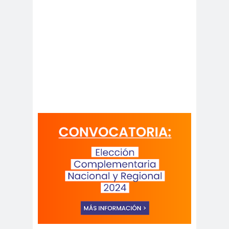
peirodistas
Asociación Nacional de
Magistrados
asociacion
ataque
es
megavisión
Autism
Aymar
Aysén
o
a
Baltazar
Garzón
bancoesta
Bárbara
do
Huberman
Barcelom
bases para el
a
debate
BBC
beca
Berlin
Berlín
NEWS
Bernardo Larraín
Matte
Bernardo Soria
Bilabo
biobio