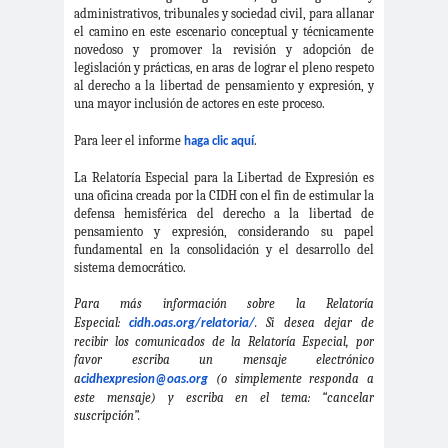
digital
violencia
administrativos, tribunales y sociedad civil, para allanar
Acuerdo por la
el camino en este escenario conceptual y técnicamente
novedoso y promover la revisión y adopción de
paz
legislación y prácticas, en aras de lograr el pleno respeto
Acuerdo por la Paz y
al derecho a la libertad de pensamiento y expresión
, y
una mayor inclusión de actores
en este proceso.
Nueva
Acuerdo por la Paz y Nueva
Para leer el informe
.
haga clic aquí
Constitución
La Relatoría Especial para la Libertad de Expresión es
ADN
adultos
Afganistá
una oficina creada por la CIDH con el fin de estimular la
defensa hemisférica del derecho a la libertad de
mayores
n
pensamiento y expresión, considerando su papel
AFUCA
agresió
agresión
fundamental en la consolidación y el desarrollo del
sistema democrático.
P
n
periodistas
agresion
agresiones a la
Para más información sobre la Relatoría
Especial:
. Si desea dejar de
es
prensa
cidh.oas.org/relatoria/
recibir los comunicados de la Relatoría Especial, por
Alberto Gato
favor escriba un mensaje electrónico
Gamboa
a
(o simplemente responda a
cidhexpresion@oas.org
este mensaje) y escriba en el tema: “cancelar
Alcaldía Ciudadana de
suscripción”.
Valparaíso