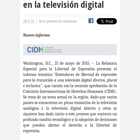
en la televisión digital
cación
#DerechosFundam
#Destaca
|
25.5.15
Sé el primero en comentar
entales
do
#Destacado
Nuevo informe.
#Importante
#Destacado #Importante
#Noticias #Asamblea
Washington, D.C., 21 de mayo de 2015. – La Relatoría
#Colegiodeperiodistas
Especial para la Libertad de Expresión presenta el
informe temático
"Estándares de libertad de expresión
#Destacado #Importante
para la transición a una televisión digital diversa, plural
#Noticias #CongresoNacional
e inclusiva",
que cuenta con la reciente aprobación de la
Comisión Interamericana de Derechos Humanos (CIDH).
#Colegiodeperiodistas
Se trata de un tema actual en la región, dado que varios
#Destacado #Importante
países se encuentran en plena transición de la televisión
analógica a la televisión digital abierta y otros ni
#Noticias #Elecciones
siquiera han dado inicio a este proceso que encierra un
profundo cambio tecnológico y la adopción de decisiones
#CandidaturasConsejoNacional
que pueden afectar el derecho a la libertad de
#Colegiodeperiodistas
expresión.
#Destacado #Importante