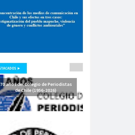
pepone carrrasco
Periodismo
smo de investigación
unicadores Organizados de Chile
pluralismo
poder judicial
polo lillo
nal de Periodismo
premio periodismo
nta
Presidenta Regional de Aysén
hile
Presidente de la República
fesores
protección a la prensa
STACADOS ►
s masivas
proyecto de ley
a Arenas
querella
Radio Cooperativa
70 años del Colegio de Periodistas
de Chile (1956-2026)
Red de Investigación Latinoamericana
rica Latina y el Caribe
es
Región de América Latina y el Caribe
Iquique
Regional Los Rios
io de Valparaíso
Regiones
relatoría