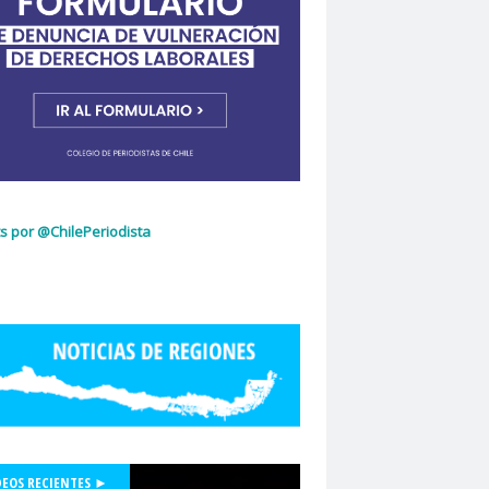
ujeres
Dia Internacional de la Mujer
idad de Chile
dignidad
omingo Olivares
donacion de sangre
curio
El Mercurio de Calama
El Periodista
cciones 2022
glo.cl
Embajada de Estados Unidos
z Capello
Entrama Cultural
Erasmo López
scuela de Periodismo
s por @ChilePeriodista
la de Periodismo USACH
espionaje
Essal
social
Estefanía Martínez
ética periodística
Europarlamentarios
idad de Chile
Facultad de Medicina UC
ión de Sindicatos de la Televisión Chilena
acional de Trabajo Social
Felipe De la Parra Vial
Felipe de Ruyt
DEOS RECIENTES ►