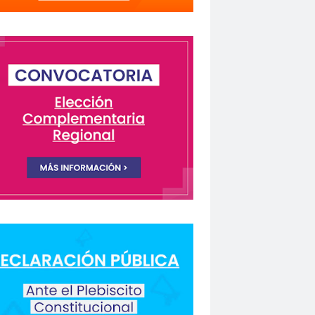
lectivo Chilenos en Madrid
istas Coquimbo
Colegio en la Prensa
Columnas de Opinión
columnas de opinón
 Humanos
rio Orrego”
ión laboral
Comisión Nacional de Género
ón para la Igualdad
Comunicación y DDHH
CONFECH
ongreso nacional
o del Colegio de Periodistas
nacional
CONSEJO ACADÉMICO
 Metropolitano
consejo nacional