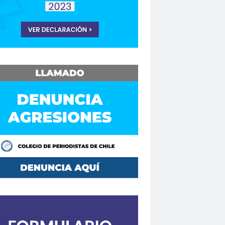
Consejo Regional Biobío
Los Ríos
Consejo Regional El Loa
o Regional Maule
sejos Regionales
vención
Convencionales
convenio
Mutual de Seguridad CCHC 2019
Copesa
corte de apelaciones
aique
crisis
crisis climática
de formación
Curso en Línea
da.
DaniloAhumada
Davis Pastén
defensores de DDHH
Delia Vergara
hoalacomunicacion
derechos
Destacado
DÍA DE LA MUJER
iodista
Dia del Trabajo