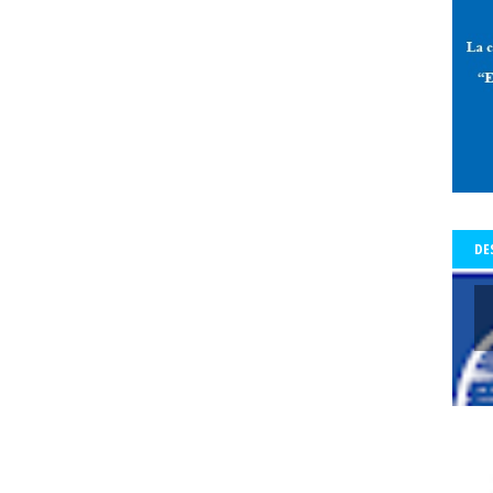
 de Allende-Salazar
paz
Pedro Aguilera
Pedro Aguilera Flores
mo con Historia - Crónicas
Periodismo con Historia - Galerías
periodi
os Tiempos de la Cólera
periodista
periodistas
Periodistas y Com
a Baquedano
Plazo Ñuñoa
plebiscito vinculante
plebiscito2020
l
premio
premio Lenka Franulic
premio municipal
Premio Nacio
d
prensa
prensa detenida
Presidencia de la República
Preside
a del Colegio de Periodistas
presidenta del Colegio de Periodistas de C
te Piñera
proceso constrituyente
Profesionales de la prensa
pro
DE
res
protección a periodistas y comunicadores
protestas
protesta
legio
pucón
pueblos origniarios
Puerta del Sol de Madrid
Punt
s Arancibia
rating
Rector
Rector Universidad Católica del Norte
a
Red de Periodistas Feministas
Red de Periodistas Feministas de Amé
Red Internacional de Periodistas con Visión de Género
redes social
Regional Aysén
Regional Bío Bío
Regional de Los Ríos
Regional 
ional Valparaiso
Regional Valparaíso
Regional Valparaíso. El Mercur