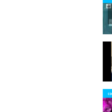
 Ward Edwards
Fernada Maciel
Fernado Atria
Fernandol Paul
fe
s
fondos
formacion
foro ciudadano
Foro de prensa latina
Fo
Francisco Martorell
Fuerzas Armadas
Fundación Mario Benedetti
nos
gobierno
GoldCorp.
Gran Logia de Chile
gremios
Greta 
gado Sánchez
Guillo
gustavo gatica
Gustavo Sylvestre
Héctor V
Uribe
Hernán Uribe Ortega
Hola Chile
homenaje
Hospital Fricke
ambio Miranda
Human Rights Watch
Idioia Villanueva
Ignacio Sá
información
Informar no es delito
Informe RettIg
iniciativa de n
tructivo
investigación
Investigaciones
Iquique
Iquique.
Isabe
mírez Saavedra
Javier Rebolledo
Jeimy Fontecha Jiménez
Jorge Ce
Tabilo
José Carrasco Tapia
José Gai
josé luis
José Miguel Pujad
uan Jorge Faundes Merino
Juan Manuel Zolezzi
Juan Pablo Arancibia
ia
Kevin Gómez Morgado
Krassnoff
La Aurora de Chile
la Gráf
CO
Tercera
las Artes y el Patrimonio
lenka franulic
ley de medios
l
ertad de Prensa
Lorenzo Reyes
Lucha feminista
Lucha Venegas