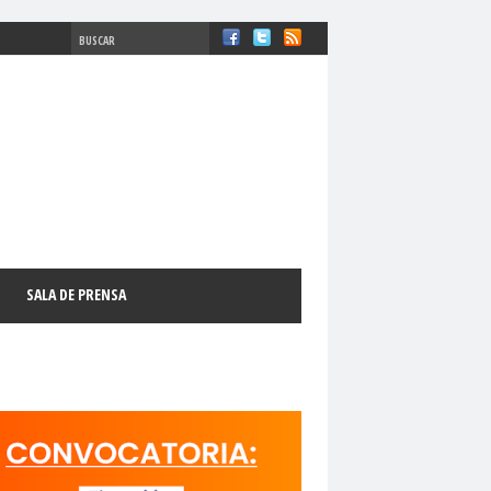
#ComisiónDDHH #DDHH
chosFundamentales
#Destacado
SALA DE PRENSA
l
#GabrielBoricFont
#Género
LibertadDePrensa
#MediosNoSexistas
11 de septiembre
18 de octubre
manismo Cristiano
activismo digital
N
adultos mayores
Afganistán
AFUCAP