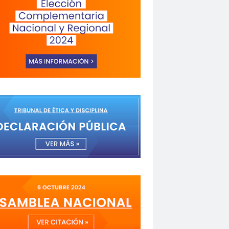
a de Valparaíso
Alejandra Riveros
menazas
Aminátegui 31
versario 65
ANNEF
Antofagasta
o
asamblea
Asamblea Anual
 Mayo
asociación de mujeres peirodistas
Garzón
bancoestado
Bárbara Huberman
 Ibacache
Bilabo
biobio
z
Cabildo
Cabildos
calama
camarógrafos
de televisión
Canales de TV
cantautor
Fuerza del Sol 2019
Carolina Cáceres
Carta a los Periodistas
carta abierta
icaciones de la U. de Chile
CCDH
espertó
chilenos
Chilenos protestan
roitman