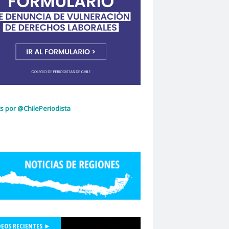
ujeres
Dia Internacional de la Mujer
idad de Chile
dignidad
omingo Olivares
donacion de sangre
curio
El Mercurio de Calama
El Periodista
cciones 2022
glo.cl
Embajada de Estados Unidos
z Capello
Entrama Cultural
Erasmo López
scuela de Periodismo
s por @ChilePeriodista
la de Periodismo USACH
espionaje
Essal
social
Estefanía Martínez
ética periodística
Europarlamentarios
idad de Chile
Facultad de Medicina UC
ión de Sindicatos de la Televisión Chilena
acional de Trabajo Social
Felipe De la Parra Vial
Felipe de Ruyt
DEOS RECIENTES ►