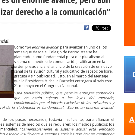
s
agresiones a la prensa
Alberto Gato Gamboa
Alcaldía Ciudadan
tizar derecho a la comunicación”
Comisionado de ONU para los DDHH
Álvaro Elizalde
Alvaro Ortiz
a
ANEF
ANEF Tarapacá
ANID
aniversario
Aniversario 63
Ani
rco de Triunfo
argentina
Arica
Arica Parinacota
Aristegui en viv
ncial.
naria
Asamblea por el Pacto Social
Asociación Abuelas de Plaza de
Como “
un enorme avance
” para avanzar en uno de los
temas que desde el Colegio de Periodistas se ha
iones
ataque megavisión
Autismo
Aymara
Aysén
Baltazar 
planteado como fundamental para dar pluralismo al
WS
beca
sistema de medios de comunicación, calificaron en la
Berlin
Berlín
Bernardo Larraín Matte
Bernardo Soria
orden presidencial el anuncio de la creación de un nuevo
QUE SINDICAL DE UNIDAD SOCIAL
bomba lacrimógena
Boris Gonzále
canal de televisión cultural y educativo de recepción libre,
gratuita y sin publicidad.
Esto, en el marco del Mensaje
camara
Cámara de Diputados
Cámara de Diputados y Diputadas
que la Presidenta Michelle Bachelet entregara al país este
21 de mayo en el Congreso Nacional.
fos y fotógrafos
Camilo Henríquez
campaña
canal 13
canales 
“
Una televisión pública, que permita entregar contenidos
o
Carlos Margotta
que no estén sujetos a las leyes del mercado,
Carlos Montes
Carlos Oliva
Carnaval Con la 
condicionados por el interés exclusivo de los avisadores y
rejo
Carolina Vera
Carozzi
carreras de Periodismo y Publicidad
ural de la ciudadanía es fundamental.
Eso es un enorme avance
”
Cátedra de Derechos Humanos de la Vicerrectoría de Extensión y Comun
de los pasos necesarios, todavía insuficiente, para afianzar el
res sistemas de medios que se requieren: los medios públicos; los
a
Centro Arte Alameda
Chiguayante
chile
Chile Chico
Chile d
merciales. “
Lamentablemente el sistema actual está enfocado
an espacio insuficiente a sectores sociales que hoy se mantienen
de Periodistas
ciudadania
ciudadanía
Claudia Muñoz
Claudio B