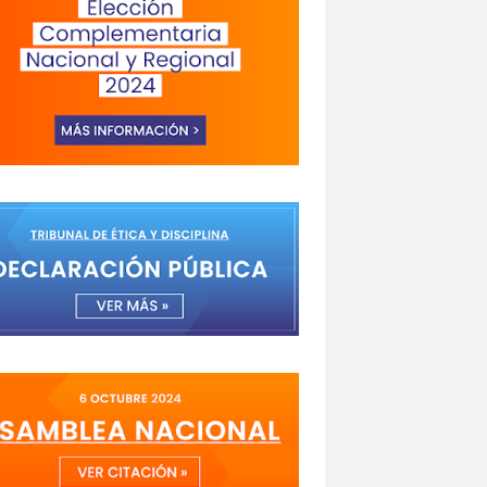
a de Valparaíso
Alejandra Riveros
menazas
Aminátegui 31
versario 65
ANNEF
Antofagasta
o
asamblea
Asamblea Anual
 Mayo
asociación de mujeres peirodistas
Garzón
bancoestado
Bárbara Huberman
 Ibacache
Bilabo
biobio
z
Cabildo
Cabildos
calama
camarógrafos
de televisión
Canales de TV
cantautor
Fuerza del Sol 2019
Carolina Cáceres
Carta a los Periodistas
carta abierta
icaciones de la U. de Chile
CCDH
espertó
chilenos
Chilenos protestan
roitman