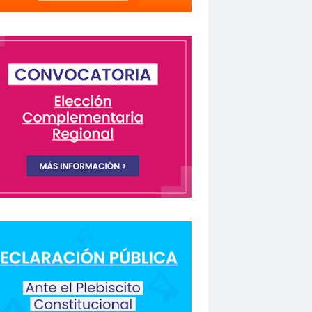
lectivo Chilenos en Madrid
istas Coquimbo
Colegio en la Prensa
Columnas de Opinión
columnas de opinón
 Humanos
rio Orrego”
ión laboral
Comisión Nacional de Género
ón para la Igualdad
Comunicación y DDHH
CONFECH
ongreso nacional
o del Colegio de Periodistas
nacional
CONSEJO ACADÉMICO
 Metropolitano
consejo nacional