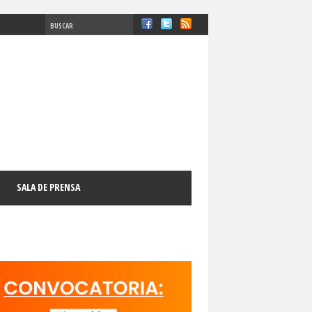
#ComisiónDDHH #DDHH
chosFundamentales
#Destacado
SALA DE PRENSA
l
#GabrielBoricFont
#Género
LibertadDePrensa
#MediosNoSexistas
11 de septiembre
18 de octubre
manismo Cristiano
activismo digital
N
adultos mayores
Afganistán
AFUCAP