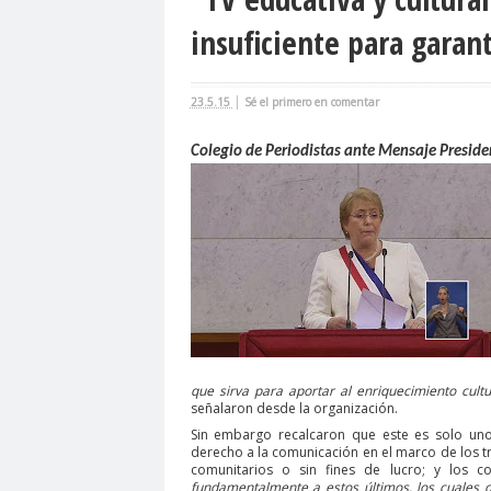
agresión
agresión periodistas
agresione
insuficiente para garan
Alejandro Navarro
Alejandro Torres
Alto 
Amnistía Internacional
Andrés Oppenheimer
|
23.5.15
Sé el primero en comentar
Antonio Márquez
apruebo
Araucanía
A
Colegio de Periodistas ante Mensaje Preside
Asamblea Constituyente
Asamblea Extraordi
Asociación Nacional de Magistrados
asociac
Barceloma
bases para el debate
BBC NE
bloque por el derecho a la comunicación
BLO
calentamiento global
calidad periodística
camarógrafos reporteros gráficos
camarógra
capacitación
Carabineros
Carlos Cuadrad
Carolina Montiel
Carolina Plaza
Carolina T
que sirva para aportar al enriquecimiento cult
señalaron desde la organización.
Carta de Chillán
Carta Maior
Casa Central
Sin embargo recalcaron que este es solo uno 
derecho a la comunicación en el marco de los t
Cementerio Municipal.Radio Calama
censur
comunitarios o sin fines de lucro; y los co
Chilevisión
fundamentalmente a estos últimos, los cuales d
Chuquicamata
cidh
Circulo 