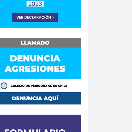
Consejo Regional Biobío
Los Ríos
Consejo Regional El Loa
o Regional Maule
sejos Regionales
vención
Convencionales
convenio
Mutual de Seguridad CCHC 2019
Copesa
corte de apelaciones
aique
crisis
crisis climática
de formación
Curso en Línea
da.
DaniloAhumada
Davis Pastén
defensores de DDHH
Delia Vergara
hoalacomunicacion
derechos
Destacado
DÍA DE LA MUJER
iodista
Dia del Trabajo