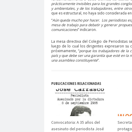
prácticamente invisibles para los grandes conglo
Club de Pequeños Súper Periodistas de Pozo R
y ambientales, y de los trabajadores, entre otro
que es estructural, no haya sido considerada en 
Colegio de Antropólogos
colegio de peri
C
“
Aún queda mucho por hacer.
Los periodistas es
mesa de trabajo para debatir y generar propuest
Colegio de Periodistas de Chile
Colegio de P
comunicaciones
” indicaron.
Colegio Médico de Chile
Colegio Médico Valp
La mesa directiva del Colegio de Periodistas 
Comisarías
Comisión Chilena de derechos 
luego de lo cual los dirigentes expresaron su 
próximamente, “
porque los trabajadores de la
Comisión de Derechos Humanos del Senado
país y que debe ser una garantía que esté en la
una asamblea constituyente
”.
Comisión de Género Rosario Orrego
Comisi
Comision Salud
Comité de Expertas del Mec
Comité Ejecutivo de la Federación Internacional
PUBLICACIONES RELACIONADAS
comunicado
comunicadores
comunitarios
Confederación de Trabajadores del Cobre
c
Congreso Nacional Colegio de Periodistas
Co
Congreso Nacional Ordinario del Colegio de Per
Convocatoria: A 35 años del
Secretar
Consejo de Ética de los Medios de Comunicació
asesinato del periodista José
protago
Consejo Regional Antofagasta
Consejo regio