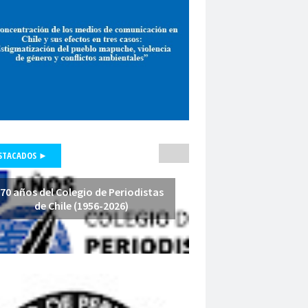
pepone carrrasco
Periodismo
smo de investigación
unicadores Organizados de Chile
pluralismo
poder judicial
polo lillo
nal de Periodismo
premio periodismo
nta
Presidenta Regional de Aysén
hile
Presidente de la República
fesores
protección a la prensa
STACADOS ►
s masivas
proyecto de ley
a Arenas
querella
Radio Cooperativa
70 años del Colegio de Periodistas
de Chile (1956-2026)
Red de Investigación Latinoamericana
rica Latina y el Caribe
es
Región de América Latina y el Caribe
Iquique
Regional Los Rios
io de Valparaíso
Regiones
relatoría