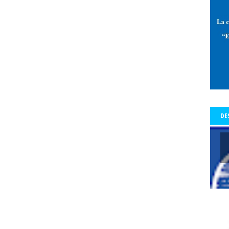
 de Allende-Salazar
paz
Pedro Aguilera
Pedro Aguilera Flores
mo con Historia - Crónicas
Periodismo con Historia - Galerías
periodi
os Tiempos de la Cólera
periodista
periodistas
Periodistas y Com
a Baquedano
Plazo Ñuñoa
plebiscito vinculante
plebiscito2020
l
premio
premio Lenka Franulic
premio municipal
Premio Nacio
d
prensa
prensa detenida
Presidencia de la República
Preside
a del Colegio de Periodistas
presidenta del Colegio de Periodistas de C
te Piñera
proceso constrituyente
Profesionales de la prensa
pro
DE
res
protección a periodistas y comunicadores
protestas
protesta
legio
pucón
pueblos origniarios
Puerta del Sol de Madrid
Punt
s Arancibia
rating
Rector
Rector Universidad Católica del Norte
a
Red de Periodistas Feministas
Red de Periodistas Feministas de Amé
Red Internacional de Periodistas con Visión de Género
redes social
Regional Aysén
Regional Bío Bío
Regional de Los Ríos
Regional 
ional Valparaiso
Regional Valparaíso
Regional Valparaíso. El Mercur