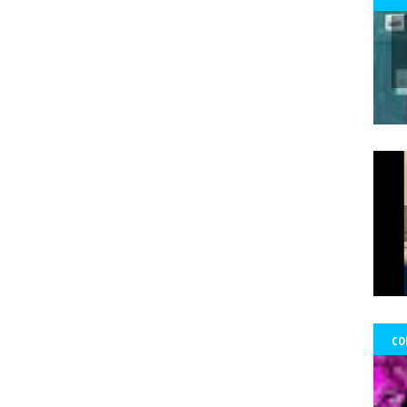
 Ward Edwards
Fernada Maciel
Fernado Atria
Fernandol Paul
fe
s
fondos
formacion
foro ciudadano
Foro de prensa latina
Fo
Francisco Martorell
Fuerzas Armadas
Fundación Mario Benedetti
nos
gobierno
GoldCorp.
Gran Logia de Chile
gremios
Greta 
gado Sánchez
Guillo
gustavo gatica
Gustavo Sylvestre
Héctor V
Uribe
Hernán Uribe Ortega
Hola Chile
homenaje
Hospital Fricke
ambio Miranda
Human Rights Watch
Idioia Villanueva
Ignacio Sá
información
Informar no es delito
Informe RettIg
iniciativa de n
tructivo
investigación
Investigaciones
Iquique
Iquique.
Isabe
mírez Saavedra
Javier Rebolledo
Jeimy Fontecha Jiménez
Jorge Ce
Tabilo
José Carrasco Tapia
José Gai
josé luis
José Miguel Pujad
uan Jorge Faundes Merino
Juan Manuel Zolezzi
Juan Pablo Arancibia
ia
Kevin Gómez Morgado
Krassnoff
La Aurora de Chile
la Gráf
CO
Tercera
las Artes y el Patrimonio
lenka franulic
ley de medios
l
ertad de Prensa
Lorenzo Reyes
Lucha feminista
Lucha Venegas