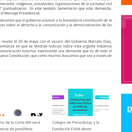
merados: indígenas, estudiantes, organizaciones de la sociedad civil
odolfo Aguirre
CNN
cntv
Codelco
Código de Etica
COHA
Co
s
” puntualizaron.
En este sentido, lamentaron que este demanda,
el Mensaje Presidencial.
olegio de Periodist de Chile
Colegio de Periodistas
colegio de period
peramos que el gobierno anuncie a la brevedad la constitución de la
as sobre el derecho a la comunicación y la democratización de las
eriodistas Región de Valparaíso
Colegio de Periodistas Regional Bio Bio
araíso
ColegiodePeriodistas
Colegios Profesionales
Colombia
se reunió el 20 de mayo con el vocero del Gobierno Marcelo Díaz,
Humanos
comision ddhh
comision de ddhh
Comisión de Derechos
confianza en que se tendrán noticias sobre esta urgente instancia
 comunicación estamos expresando una demanda que es de todo el
comision de genero
Comisión de Género
Comisión de Género “Rosa
 nueva Constitución, que como muchos buscamos que sea a través de
ón Derechos Humanos
comisión género
COMISION LABORAL
comis
anismo de Seguimiento de la Convención de Belém do Pará
 de Periodistas
comunicacion
Comunicación Feminista
Comunicaci
Concentración de Medios
concepción
concurso
condolencias
onflicto social
CONFUSAM
Congreso
Congreso de Periodistas.
c
ngreso Nacional del Colegio de Periodistas
Congreso Nacional Ordinari
iodistas de Chile
conicyt
Consejero de América Larina
consejero 
io de la Corte IDH será
Colegio de Periodistas y la
n Social
Consejo de Rectores de las Universidades chilenas
Consejo
nista de penúltima
Fundación FUAN abren
nal Araucania
Consejo Regional Arica
Consejo Regional Atacama