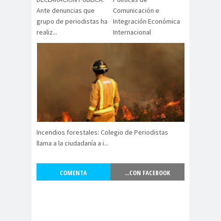
Alejandra
Alejandro
Ante denuncias que
Comunicación e
Riveros
Navarro
grupo de periodistas ha
Integración Económica
Alejandro
realiz...
Internacional
Torres
Alto Comisionado de ONU
para los DDHH
Álvaro
Alvaro
amenaz
Elizalde
Ortiz
as
Aminátegui
Amnistía
31
Internacional
Incendios forestales: Colegio de Periodistas
Andrés
ANEF
llama a la ciudadanía a i...
Oppenheimer
ANEF
Tarapacá
COMENTA
...CON FACEBOOK
ANID
aniversar
Aniversario
io
63
Aniversario
ANNEF
Antofagas
65
ta