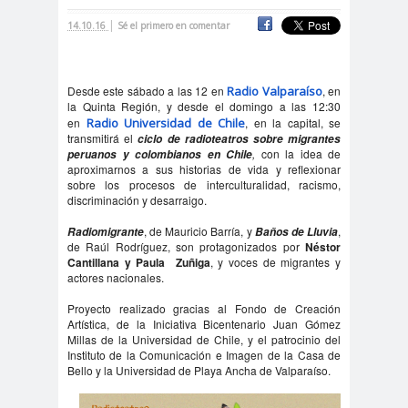
|
cación
14.10.16
Sé el primero en comentar
#DerechosFundam
#Destaca
entales
do
Desde este sábado a las 12 en
Radio Valparaíso
, en
#Destacado
la Quinta Región, y desde el domingo a las 12:30
en
Radio Universidad de Chile
, en la capital, se
#Importante
transmitirá el
ciclo de radioteatros sobre migrantes
#Destacado #Importante
,
con la idea de
peruanos y colombianos en Chile
aproximarnos a sus historias de vida y reflexionar
#Noticias #Asamblea
sobre los procesos de interculturalidad, racismo,
#Colegiodeperiodistas
discriminación y desarraigo.
#Destacado #Importante
, de Mauricio Barría, y
,
Radiomigrante
Baños de Lluvia
de Raúl Rodríguez, son protagonizados por
Néstor
#Noticias #CongresoNacional
Cantillana y Paula Zuñiga
, y voces de migrantes y
#Colegiodeperiodistas
actores nacionales.
#Destacado #Importante
Proyecto realizado gracias al Fondo de Creación
#Noticias #Elecciones
Artística, de la Iniciativa Bicentenario Juan Gómez
Millas de la Universidad de Chile, y el patrocinio del
#CandidaturasConsejoNacional
Instituto de la Comunicación e Imagen de la Casa de
Bello y la Universidad de Playa Ancha de Valparaíso.
#Colegiodeperiodistas
#Destacado #Importante