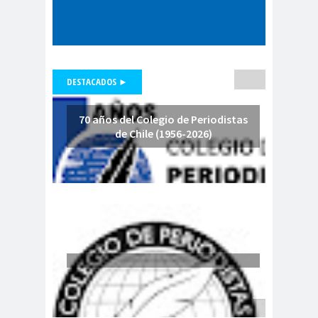
de Valparaíso
Colegio de Periodistas
Regional Bio Bio
Colegio en la
DESTACADOS ►
Prensa
Colegio Médico de
70 años del Colegio de Periodistas
Chile
de Chile (1956-2026)
Colegio Médico
Valparaíso
ColegiodePeriod
istas
Colegios
Colombi
Profesionales
a
Columnas de
columnas de
Opinión
opinón
Comisarí