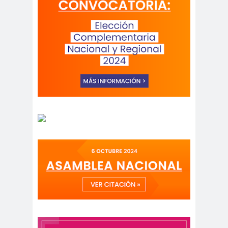
peirodistas
Asociación Nacional de
Magistrados
asociacion
ataque
es
megavisión
Autism
Aymar
Aysén
o
a
Baltazar
Garzón
bancoesta
Bárbara
do
Huberman
Barcelom
bases para el
a
debate
BBC
beca
Berlin
Berlín
NEWS
Bernardo Larraín
Matte
Bernardo Soria
Bilabo
biobio