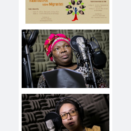
#Noticias #Elecciones
#Colegiodeperiodistas
#Eleccion
#Elecciones2
es
024
#FalloJudic
#GabrielBoric
ial
Font
#Géner
#GéneroYDD
#Importan
o
HH
te
#Importante #Noticias
#Asamblea
#Colegiodeperiodistas
#InformarNoEs
#LibertadDePr
Delito
ensa
#MediosNoSexi
#Mega
stas
#Megame
dia