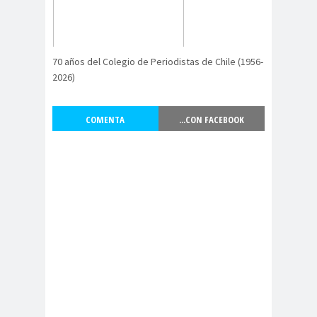
Antonio
aprueb
Araucaní
Márquez
o
a
Arco de
argentin
Arica
70 años del Colegio de Periodistas de Chile (1956-
Triunfo
a
2026)
Arica
Aristegui en
Parinacota
vivo
COMENTA
...CON FACEBOOK
asamble
Asamblea
a
Anual
Asamblea
Constituyente
Asamblea
Extraordinaria
Asamblea por el
Pacto Social
Asociación Abuelas de
Plaza de Mayo
asociación de mujeres