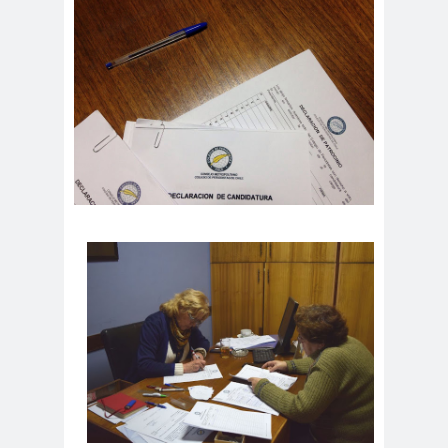
digital
violencia
Acuerdo por la
paz
Acuerdo por la Paz y
Nueva
Acuerdo por la Paz y Nueva
Constitución
ADN
adultos
Afganistá
mayores
n
AFUCA
agresió
agresión
P
n
periodistas
agresion
agresiones a la
es
prensa
Alberto Gato
Gamboa
Alcaldía Ciudadana de
Valparaíso