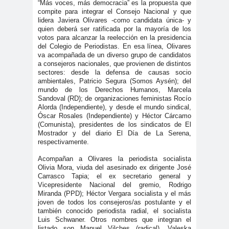
“Más voces, más democracia” es la propuesta que
#Noticias #Elecciones
compite para integrar el Consejo Nacional y que
lidera Javiera Olivares -como candidata única- y
#Colegiodeperiodistas
quien deberá ser ratificada por la mayoría de los
#Eleccion
#Elecciones2
votos para alcanzar la reelección en la presidencia
del Colegio de Periodistas. En esa línea, Olivares
es
024
va acompañada de un diverso grupo de candidatos
#FalloJudic
#GabrielBoric
a consejeros nacionales, que provienen de distintos
sectores: desde la defensa de causas socio
ial
Font
ambientales, Patricio Segura (Somos Aysén); del
mundo de los Derechos Humanos, Marcela
#Géner
#GéneroYDD
#Importan
Sandoval (RD); de organizaciones feministas Rocío
o
HH
te
Alorda (Independiente), y desde el mundo sindical,
Óscar Rosales (Independiente) y Héctor Cárcamo
#Importante #Noticias
(Comunista), presidentes de los sindicatos de El
#Asamblea
Mostrador y del diario El Día de La Serena,
respectivamente.
#Colegiodeperiodistas
Acompañan a Olivares la periodista socialista
#InformarNoEs
#LibertadDePr
Olivia Mora, viuda del asesinado ex dirigente José
Delito
ensa
Carrasco Tapia; el ex secretario general y
Vicepresidente Nacional del gremio, Rodrigo
#MediosNoSexi
#Mega
Miranda (PPD); Héctor Vergara socialista y el más
stas
#Megame
joven de todos los consejeros/as postulante y el
también conocido periodista radial, el socialista
dia
Luis Schwaner. Otros nombres que integran el
listado son Manuel Vilches (radical), Valeska