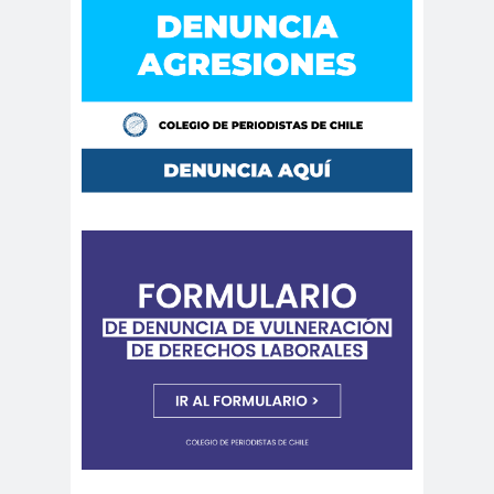
Cáceres
Montiel
Carolina
Carolina
Plaza
Trejo
Carolina
Carozz
Vera
i
carreras de Periodismo y
Publicidad
Carta a los
carta
Periodistas
abierta
Carta de
Carta
Chillán
Maior
Casa
Central
Cátedra de Derechos Humanos
de la Vicerrectoría de Extensión y
Comunicaciones de la U. de Chile
CCDH
Cementerio