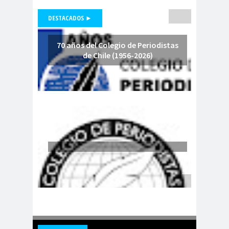
as
Comisión Chilena de
DESTACADOS ►
derechos Humanos
comision
comision de
70 años del Colegio de Periodistas
ddhh
ddhh
de Chile (1956-2026)
Comisión de Derechos
Humanos
Comisión de Derechos
Humanos del Senado
comision de
Comisión de
genero
Género
Comisión de Género
“Rosario Orrego”
Comisión de Género
Rosario Orrego
Comisión Derechos
Humanos