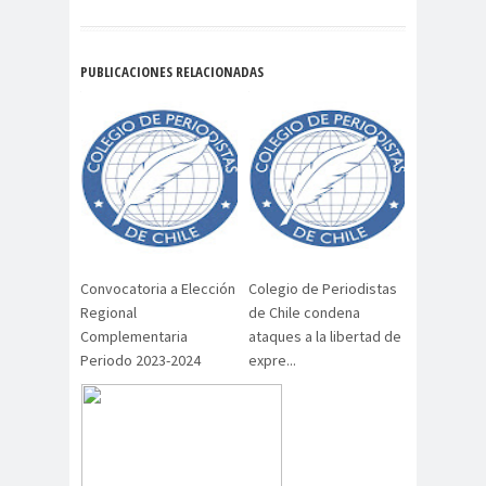
Alejandra
Alejandro
Riveros
Navarro
Alejandro
PUBLICACIONES RELACIONADAS
Torres
Alto Comisionado de ONU
para los DDHH
Álvaro
Alvaro
amenaz
Elizalde
Ortiz
as
Aminátegui
Amnistía
31
Internacional
Convocatoria a Elección
Colegio de Periodistas
Andrés
ANEF
Regional
de Chile condena
Oppenheimer
ANEF
Complementaria
ataques a la libertad de
Periodo 2023-2024
expre...
Tarapacá
ANID
aniversar
Aniversario
io
63
Aniversario
ANNEF
Antofagas
65
ta