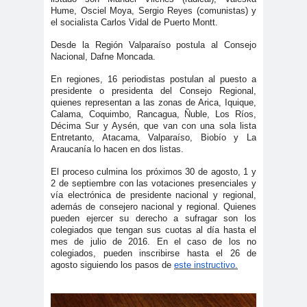
#noticia
Hume, Osciel Moya, Sergio Reyes (comunistas) y
s
el socialista Carlos Vidal de Puerto Montt.
#Noticias #Asamblea
Desde la Región Valparaíso postula al Consejo
Nacional, Dafne Moncada.
#Colegiodeperiodistas
#PrensaProte
1 de
En regiones, 16 periodistas postulan al puesto a
presidente o presidenta del Consejo Regional,
gida
mayo
quienes representan a las zonas de Arica, Iquique,
11 de
18 de
Calama, Coquimbo, Rancagua, Ñuble, Los Ríos,
Décima Sur y Aysén, que van con una sola lista
septiembre
octubre
Entretanto, Atacama, Valparaíso, Biobío y La
1DEMAY
8demarz
aborto
Araucanía lo hacen en dos listas.
O
o
El proceso culmina los próximos 30 de agosto, 1 y
Abraham
Abrazo
abuso
2 de septiembre con las votaciones presenciales y
vía electrónica de presidente nacional y regional,
Santibañez
s
s
además de consejero nacional y regional. Quienes
abusos
pueden ejercer su derecho a sufragar son los
colegiados que tengan sus cuotas al día hasta el
laborales
mes de julio de 2016. En el caso de los no
colegiados, pueden inscribirse hasta el 26 de
Academia de Humanismo
agosto siguiendo los pasos de
este instructivo.
Cristiano
activismo
actos de