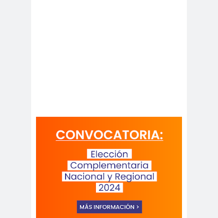
peirodistas
Asociación Nacional de
Magistrados
asociacion
ataque
es
megavisión
Autism
Aymar
Aysén
o
a
Baltazar
Garzón
bancoesta
Bárbara
do
Huberman
Barcelom
bases para el
a
debate
BBC
beca
Berlin
Berlín
NEWS
Bernardo Larraín
Matte
Bernardo Soria
Bilabo
biobio