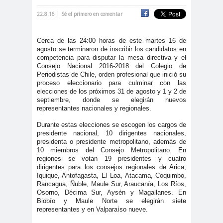
|
cación
22.8.16
Sé el primero en comentar
#DerechosFundam
#Destaca
entales
do
Cerca de las 24:00 horas de este martes 16 de
agosto se terminaron de inscribir los candidatos en
#Destacado
competencia para disputar la mesa directiva y el
Consejo Nacional 2016-2018 del Colegio de
#Importante
Periodistas de Chile, orden profesional que inició su
#Destacado #Importante
proceso eleccionario para culminar con las
elecciones de los próximos 31 de agosto y 1 y 2 de
#Noticias #Asamblea
septiembre, donde se elegirán nuevos
#Colegiodeperiodistas
representantes nacionales y regionales.
#Destacado #Importante
Durante estas elecciones se escogen los cargos de
presidente nacional, 10 dirigentes nacionales,
#Noticias #CongresoNacional
presidenta o presidente metropolitano, además de
#Colegiodeperiodistas
10 miembros del Consejo Metropolitano. En
regiones se votan 19 presidentes y cuatro
#Destacado #Importante
dirigentes para los consejos regionales de Arica,
#Noticias #Elecciones
Iquique, Antofagasta, El Loa, Atacama, Coquimbo,
Rancagua, Ñuble, Maule Sur, Araucanía, Los Ríos,
#CandidaturasConsejoNacional
Osorno, Décima Sur, Aysén y Magallanes. En
Biobío y Maule Norte se elegirán siete
#Colegiodeperiodistas
representantes y en Valparaíso nueve.
#Destacado #Importante