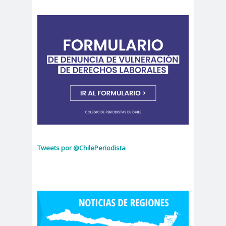
peirodistas
Asociación Nacional de
Magistrados
asociacion
ataque
es
megavisión
Autism
Aymar
Aysén
o
a
Baltazar
Garzón
bancoesta
Bárbara
do
Huberman
Barcelom
bases para el
Tweets por @ChilePeriodista
a
debate
BBC
beca
Berlin
Berlín
NEWS
Bernardo Larraín
Matte
Bernardo Soria
Bilabo
biobio