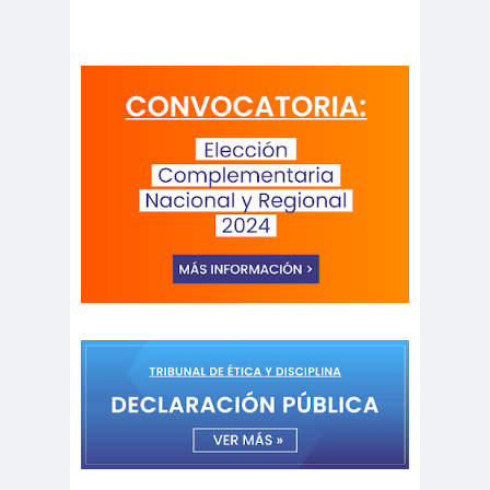
digital
violencia
Acuerdo por la
paz
Acuerdo por la Paz y
Nueva
Acuerdo por la Paz y Nueva
Constitución
ADN
adultos
Afganistá
mayores
n
AFUCA
agresió
agresión
P
n
periodistas
agresion
agresiones a la
es
prensa
Alberto Gato
Gamboa
Alcaldía Ciudadana de
Valparaíso