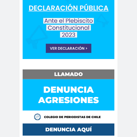
Antonio
aprueb
Araucaní
Márquez
o
a
Arco de
argentin
Arica
Triunfo
a
Arica
Aristegui en
Parinacota
vivo
asamble
Asamblea
a
Anual
Asamblea
Constituyente
Asamblea
Extraordinaria
Asamblea por el
Pacto Social
Asociación Abuelas de
Plaza de Mayo
asociación de mujeres