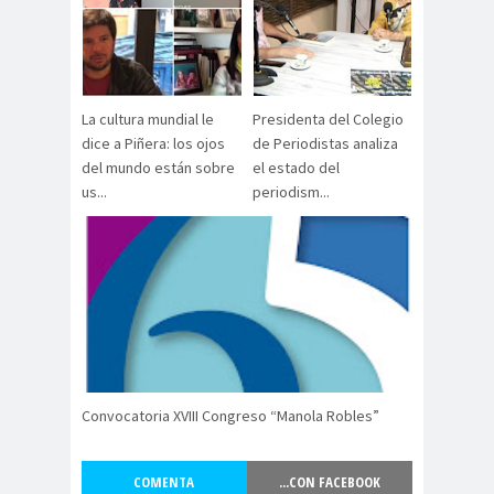
#Noticias #Elecciones
#Colegiodeperiodistas
#Eleccion
#Elecciones2
es
024
La cultura mundial le
Presidenta del Colegio
#FalloJudic
#GabrielBoric
dice a Piñera: los ojos
de Periodistas analiza
del mundo están sobre
el estado del
ial
Font
us...
periodism...
#Géner
#GéneroYDD
#Importan
o
HH
te
#Importante #Noticias
#Asamblea
#Colegiodeperiodistas
#InformarNoEs
#LibertadDePr
Delito
ensa
#MediosNoSexi
#Mega
Convocatoria XVIII Congreso “Manola Robles”
stas
#Megame
dia
COMENTA
...CON FACEBOOK