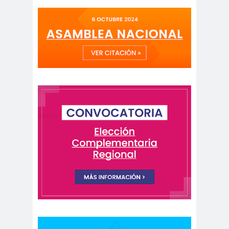
Alejandra
Alejandro
Riveros
Navarro
Alejandro
Torres
Alto Comisionado de ONU
para los DDHH
Álvaro
Alvaro
amenaz
Elizalde
Ortiz
as
Aminátegui
Amnistía
31
Internacional
Andrés
ANEF
Oppenheimer
ANEF
Tarapacá
ANID
aniversar
Aniversario
io
63
Aniversario
ANNEF
Antofagas
65
ta