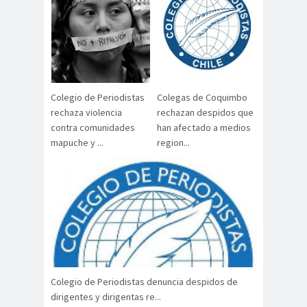
#Noticias #Elecciones
#Colegiodeperiodistas
#Eleccion
#Elecciones2
es
024
#FalloJudic
#GabrielBoric
Colegio de Periodistas
Colegas de Coquimbo
ial
Font
rechaza violencia
rechazan despidos que
#Géner
#GéneroYDD
#Importan
contra comunidades
han afectado a medios
o
HH
te
mapuche y ...
region...
#Importante #Noticias
#Asamblea
#Colegiodeperiodistas
#InformarNoEs
#LibertadDePr
Delito
ensa
#MediosNoSexi
#Mega
stas
#Megame
Colegio de Periodistas denuncia despidos de
dia
dirigentes y dirigentas re...