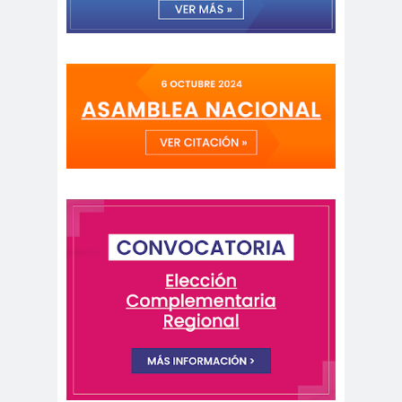
Alejandra
Alejandro
Riveros
Navarro
Alejandro
Torres
Alto Comisionado de ONU
para los DDHH
Álvaro
Alvaro
amenaz
Elizalde
Ortiz
as
Aminátegui
Amnistía
31
Internacional
Andrés
ANEF
Oppenheimer
ANEF
Tarapacá
ANID
aniversar
Aniversario
io
63
Aniversario
ANNEF
Antofagas
65
ta