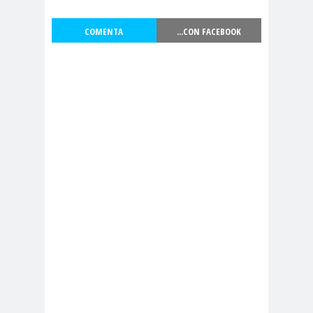
#noticia
s
COMENTA
...CON FACEBOOK
#Noticias #Asamblea
#Colegiodeperiodistas
#PrensaProte
1 de
gida
mayo
11 de
18 de
septiembre
octubre
1DEMAY
8demarz
aborto
O
o
Abraham
Abrazo
abuso
Santibañez
s
s
abusos
laborales
Academia de Humanismo
Cristiano
activismo
actos de