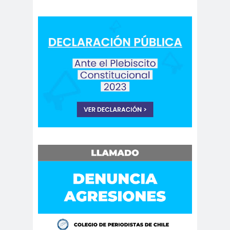
Antonio
aprueb
Araucaní
Márquez
o
a
Arco de
argentin
Arica
Triunfo
a
Arica
Aristegui en
Parinacota
vivo
asamble
Asamblea
a
Anual
Asamblea
Constituyente
Asamblea
Extraordinaria
Asamblea por el
Pacto Social
Asociación Abuelas de
Plaza de Mayo
asociación de mujeres