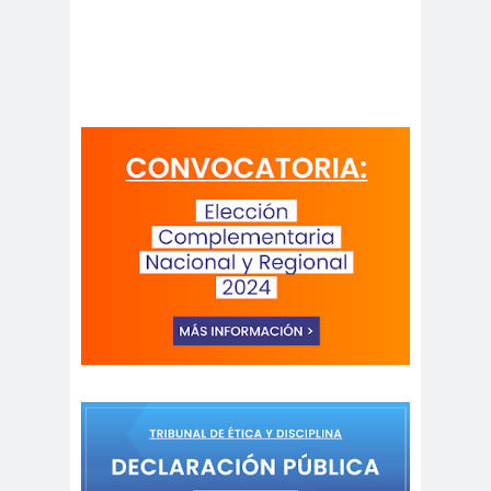
digital
violencia
Acuerdo por la
paz
Acuerdo por la Paz y
Nueva
Acuerdo por la Paz y Nueva
Constitución
ADN
adultos
Afganistá
mayores
n
AFUCA
agresió
agresión
P
n
periodistas
agresion
agresiones a la
es
prensa
Alberto Gato
Gamboa
Alcaldía Ciudadana de
Valparaíso