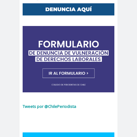
peirodistas
Asociación Nacional de
Magistrados
asociacion
ataque
es
megavisión
Autism
Aymar
Aysén
o
a
Baltazar
Garzón
bancoesta
Bárbara
do
Huberman
Barcelom
bases para el
a
debate
BBC
beca
Berlin
Berlín
Tweets por @ChilePeriodista
NEWS
Bernardo Larraín
Matte
Bernardo Soria
Bilabo
biobio