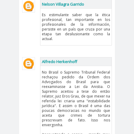
Nelson Villagra Garrido
peirodistas
Asociación Nacional de
Es estimulante saber que la ética
profesional, tan importante en los
Magistrados
profesionales de la información,
asociacion
ataque
persiste en un país que cruza por una
etapa tan desilusionante como la
es
megavisión
actual.
Autism
Aymar
Aysén
o
a
Baltazar
Alfredo Herkenhoff
Garzón
bancoesta
Bárbara
No Brasil o Supremo Tribunal Federal
rechaçou pedido da Ordem dos
do
Huberman
Advogados do Brasil para que
Barcelom
bases para el
reexaminasse a Lei da Anistia. O
Supremo aceitou a tese do então
a
debate
relator, juiz Eros Grau, de que mexer na
BBC
beca
Berlin
Berlín
referida lei criaria uma "instabilidade
jurídica". E assim o Brasil é uma das
NEWS
Bernardo Larraín
poucas democracias no mundo que
aceita que crimes de tortura
Matte
prescrevam de fato. Isso nos
envergonha.
Bernardo Soria
Bilabo
biobio