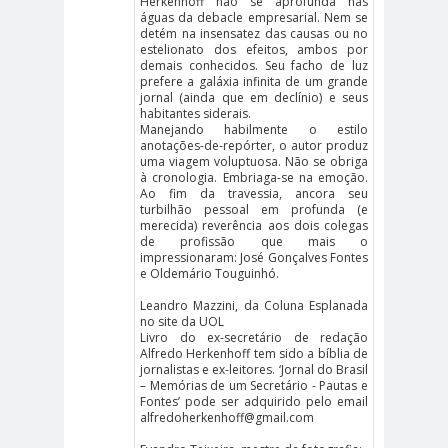
Herkenhoff não se aprofunda nas
Cáceres
Montiel
águas da debacle empresarial. Nem se
Carolina
Carolina
detém na insensatez das causas ou no
estelionato dos efeitos, ambos por
Plaza
Trejo
demais conhecidos. Seu facho de luz
prefere a galáxia infinita de um grande
Carolina
Carozz
jornal (ainda que em declínio) e seus
Vera
i
habitantes siderais.
Manejando habilmente o estilo
carreras de Periodismo y
anotações-de-repórter, o autor produz
uma viagem voluptuosa. Não se obriga
Publicidad
à cronologia. Embriaga-se na emoção.
Carta a los
carta
Ao fim da travessia, ancora seu
turbilhão pessoal em profunda (e
Periodistas
abierta
merecida) reverência aos dois colegas
de profissão que mais o
Carta de
Carta
impressionaram: José Gonçalves Fontes
Chillán
Maior
e Oldemário Touguinhó.
Casa
Leandro Mazzini, da Coluna Esplanada
no site da UOL
Central
Livro do ex-secretário de redação
Cátedra de Derechos Humanos
Alfredo Herkenhoff tem sido a bíblia de
jornalistas e ex-leitores. ‘Jornal do Brasil
de la Vicerrectoría de Extensión y
– Memórias de um Secretário - Pautas e
Fontes’ pode ser adquirido pelo email
Comunicaciones de la U. de Chile
alfredoherkenhoff@gmail.com
CCDH
Cementerio