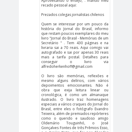
Aproveitando o ensejo, . mando meu
Ibacache
recado pessoal aqui:
bloque por el derecho a la
Prezados colegas jornalistas chilenos
comunicación
BLOQUE SINDICAL DE
Quem se interessar por um pouco da
história do Jornal do Brasil, informo
UNIDAD SOCIAL
que restam poucos exemplares do meu
livro "Jornal do Brasil - Memórias de um
bomba
Boris
Secretário " . Tem 430 páginas e na
lacrimógena
González
livraria sai a 70 reais. Aqui comigo vai
autografado e sai por apenas 30 reais
Cabild
Cabildo
calam
mais a tarifa postal. Detalhes para
conseguir o livro via
o
s
a
alfredoherkenhoff@gmail.com
calentamiento
calidad
O livro são memórias, reflexões e
global
periodística
mesmo alguns delírios, com vários
depoimentos emocionantes. Não é
camar
Cámara de
obra que exija leitura linear ou
a
Diputados
cronológica, é como um almanaque
ilustrado. O livro traz homenagens
Cámara de Diputados y
especiais a vários craques do Jornal do
Brasil, entre eles o fotógrafo Evandro
Diputadas
Teixeira, além de premiados repórteres
camarógraf
como o querido e saudoso amigo
Oldemário Touguinhó, o José
os
Gonçalves Fontes de três Prêmios Esso,