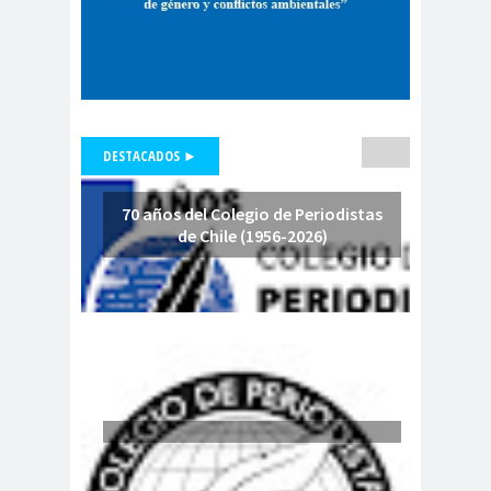
Consejo Regional
Ñuble
Consejo Regional
Valparaíso
Consejo
Consejos
DESTACADOS ►
Regionales
Regionales
CONSORCIO DE UNIVERSIDADES
70 años del Colegio de Periodistas
DEL ESTADO DE CHILE
de Chile (1956-2026)
constituci
constituyen
consum
ón
tes
o
contralori
convenci
Convenciona
a
ón
les
conveni
o
Coordinadora de Sindicatos del
Comercio y Servicios Financieros
Coordinadora Nacional de