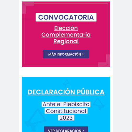
comisión
COMISION
género
LABORAL
comisión
laboral
Comisión Nacional de
Género
Comision
Salud
Comité de Expertas del
Mecanismo de Seguimiento de la
Convención de Belém do Pará
Comité Ejecutivo de la Federación
Internacional de Periodistas
comunicaci
Comunicación
on
Feminista
Comunicación para la
Igualdad