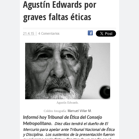
Agustín Edwards por
cación
graves faltas éticas
#DerechosFundam
#Destaca
entales
do
#Destacado
|
21.4.15
4 Comentarios
#Importante
#Destacado #Importante
#Noticias #Asamblea
#Colegiodeperiodistas
#Destacado #Importante
#Noticias #CongresoNacional
#Colegiodeperiodistas
#Destacado #Importante
Agustín Edwards.
#Noticias #Elecciones
Manuel Villar M.
Crédito fotografía:
Informó hoy Tribunal de Ética del Consejo
#CandidaturasConsejoNacional
Diez días tendrá el dueño de El
Metropolitano.
#Colegiodeperiodistas
Mercurio para apelar ante Tribunal Nacional de Ética
y Disciplina.
Los sustentos de la presentación fueron
#Destacado #Importante