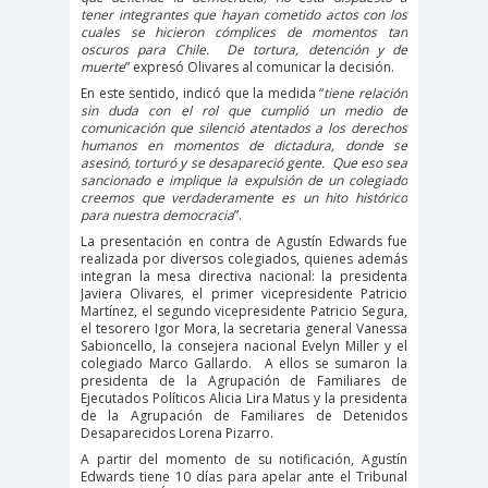
digital
violencia
tener integrantes que hayan cometido actos con los
cuales se hicieron cómplices de momentos tan
Acuerdo por la
oscuros para Chile.
De tortura, detención y de
paz
muerte
” expresó Olivares al comunicar la decisión.
Acuerdo por la Paz y
En este sentido, indicó que la medida “
tiene relación
sin duda con el rol que cumplió un medio de
Nueva
comunicación que silenció atentados a los derechos
humanos en momentos de dictadura, donde se
Acuerdo por la Paz y Nueva
asesinó, torturó y se desapareció gente.
Que eso sea
sancionado e implique la expulsión de un colegiado
Constitución
creemos que verdaderamente es un hito histórico
ADN
adultos
Afganistá
para nuestra democracia
”.
mayores
n
La presentación en contra de Agustín Edwards fue
realizada por diversos colegiados, quienes además
AFUCA
agresió
agresión
integran la mesa directiva nacional: la presidenta
Javiera Olivares, el primer vicepresidente Patricio
P
n
periodistas
Martínez, el segundo vicepresidente Patricio Segura,
agresion
agresiones a la
el tesorero Igor Mora, la secretaria general Vanessa
Sabioncello, la consejera nacional Evelyn Miller y el
es
prensa
colegiado Marco Gallardo.
A ellos se sumaron la
Alberto Gato
presidenta de la Agrupación de Familiares de
Ejecutados Políticos Alicia Lira Matus y la presidenta
Gamboa
de la Agrupación de Familiares de Detenidos
Desaparecidos Lorena Pizarro.
Alcaldía Ciudadana de
A partir del momento de su notificación, Agustín
Valparaíso
Edwards tiene 10 días para apelar ante el Tribunal