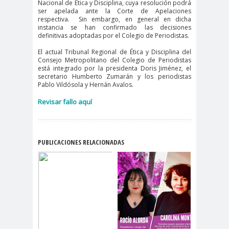
Nacional de Ética y Disciplina, cuya resolución podrá
Alejandra
Alejandro
ser apelada ante la Corte de Apelaciones
Riveros
Navarro
respectiva.
Sin embargo, en general en dicha
instancia se han confirmado las decisiones
Alejandro
definitivas adoptadas por el Colegio de Periodistas.
Torres
El actual Tribunal Regional de Ética y Disciplina del
Alto Comisionado de ONU
Consejo Metropolitano del Colegio de Periodistas
está integrado por la presidenta Doris Jiménez, el
para los DDHH
secretario Humberto Zumarán y los periodistas
Pablo Vildósola y Hernán Avalos.
Álvaro
Alvaro
amenaz
Elizalde
Ortiz
as
Revisar fallo aquí
Aminátegui
Amnistía
31
Internacional
Andrés
ANEF
PUBLICACIONES RELACIONADAS
Oppenheimer
ANEF
Tarapacá
ANID
aniversar
Aniversario
io
63
Aniversario
ANNEF
Antofagas
65
ta