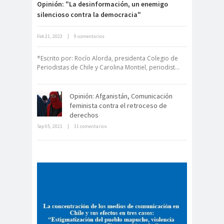
Opinión: "La desinformación, un enemigo
Coquimbo
silencioso contra la democracia"
Consejo Regional de
Atacama
Feb 21, 2023
|
9 comentarios
Derecho a la Comunicación para un
Consejo Regional del Colegio de
nuevo Chile
*Escrito por: Rocío Alorda, presidenta Colegio de
Periodistas - Región de Los Ríos
Periodistas de Chile y Carolina Montiel, periodist...
Consejo Regional
El Loa
Opinión: Afganistán, Comunicación
Consejo Regional
feminista contra el retroceso de
Iquique
derechos
Consejo Regional
Sep 05, 2021
|
31 comentarios
La cultura mundial le dice a Piñera:
los ojos del mundo están sobre
Magallanes
usted!
Consejo Regional Magallanes y
Antártica Chilena
Consejo Regional
Maule
Consejo Regional
Metropolitano