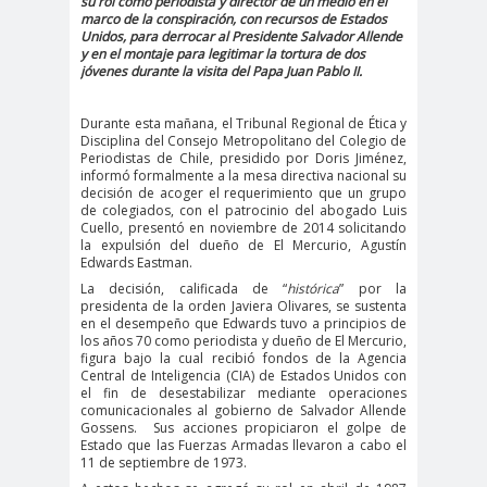
su rol como periodista y director de un medio en el
marco de la conspiración, con recursos de Estados
#Noticias #Elecciones
Unidos, para derrocar al Presidente Salvador Allende
#Colegiodeperiodistas
y en el montaje para legitimar la tortura de dos
jóvenes durante la visita del Papa Juan Pablo II.
#Eleccion
#Elecciones2
es
024
Durante esta mañana, el Tribunal Regional de Ética y
#FalloJudic
#GabrielBoric
Disciplina del Consejo Metropolitano del Colegio de
Periodistas de Chile, presidido por Doris Jiménez,
ial
Font
informó formalmente a la mesa directiva nacional su
decisión de acoger el requerimiento que un grupo
#Géner
#GéneroYDD
#Importan
de colegiados, con el patrocinio del abogado Luis
o
HH
te
Cuello, presentó en noviembre de 2014 solicitando
la expulsión del dueño de El Mercurio, Agustín
#Importante #Noticias
Edwards Eastman.
#Asamblea
La decisión, calificada de “
histórica
” por la
presidenta de la orden Javiera Olivares, se sustenta
#Colegiodeperiodistas
en el desempeño que Edwards tuvo a principios de
los años 70 como periodista y dueño de El Mercurio,
#InformarNoEs
#LibertadDePr
figura bajo la cual recibió fondos de la Agencia
Delito
ensa
Central de Inteligencia (CIA) de Estados Unidos con
el fin de desestabilizar mediante operaciones
#MediosNoSexi
#Mega
comunicacionales al gobierno de Salvador Allende
Gossens.
Sus acciones propiciaron el golpe de
stas
#Megame
Estado que las Fuerzas Armadas llevaron a cabo el
11 de septiembre de 1973.
dia