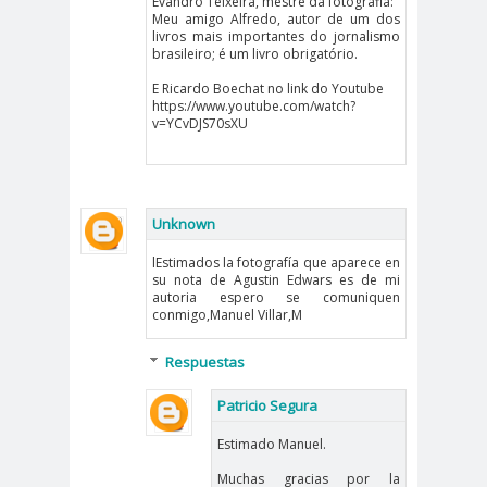
Evandro Teixeira, mestre da fotografia:
Municipal.Radio Calama
Meu amigo Alfredo, autor de um dos
livros mais importantes do jornalismo
censur
Centro Arte
brasileiro; é um livro obrigatório.
a
Alameda
E Ricardo Boechat no link do Youtube
Chiguayan
chile
Chile
https://www.youtube.com/watch?
v=YCvDJS70sXU
te
Chico
Chile
chileno
despertó
s
Chilenos
Chilevisió
Unknown
protestan
n
lEstimados la fotografía que aparece en
Chuquicam
cidh
su nota de Agustin Edwars es de mi
autoria espero se comuniquen
ata
Circulo de
conmigo,Manuel Villar,M
Periodistas
ciudadan
ciudadan
Claudia
Respuestas
ia
ía
Muñoz
Patricio Segura
Claudio
Estimado Manuel.
Broitman
Club de Pequeños Súper
Muchas gracias por la