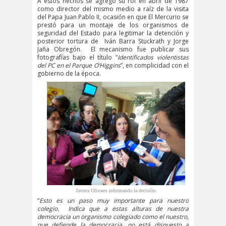
A estos hechos se agregó su rol en abril de 1987
#noticia
como director del mismo medio a raíz de la visita
s
del Papa Juan Pablo II, ocasión en que El Mercurio se
prestó para un montaje de los organismos de
#Noticias #Asamblea
seguridad del Estado para legitimar la detención y
posterior tortura de
Iván Barra Stuckrath y Jorge
#Colegiodeperiodistas
Jaña Obregón.
El mecanismo fue publicar sus
#PrensaProte
1 de
fotografías bajo el título “
Identificados violentistas
del PC en el Parque O’Higgins
”, en complicidad con el
gida
mayo
gobierno de la época.
11 de
18 de
septiembre
octubre
1DEMAY
8demarz
aborto
O
o
Abraham
Abrazo
abuso
Santibañez
s
s
abusos
laborales
Academia de Humanismo
Javiera Olivares informando la decisión.
“
Esto es un paso muy importante para nuestro
Cristiano
colegio.
Indica que a estas alturas de nuestra
activismo
actos de
democracia un organismo colegiado como el nuestro,
que defiende la democracia, no está dispuesto a