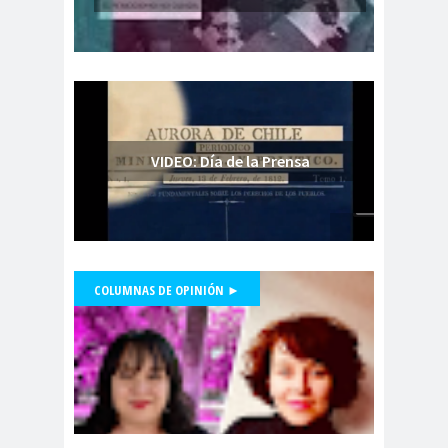
Consejo Regional
Antofagasta
Consejo regional
Araucania
Consejo Regional
Arica
VIDEO: Día de la Prensa
Consejo Regional
Atacama
Consejo Regional Atacama del
Colegio de Periodistas de Chile
Consejo Regional
COLUMNAS DE OPINIÓN ►
Aysén
Presidente Colegio de Periodistas,
Consejo Regional
Danilo Ahumada, participa en
Bio Bio
Mentiras Verdaderas
#Libertaddeexpresión
Consejo Regional
Biobío
Consejo Regional