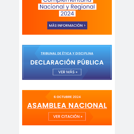
as
Comisión Chilena de
derechos Humanos
comision
comision de
ddhh
ddhh
Comisión de Derechos
Humanos
Comisión de Derechos
Humanos del Senado
comision de
Comisión de
genero
Género
Comisión de Género
“Rosario Orrego”
Comisión de Género
Rosario Orrego
Comisión Derechos
Humanos