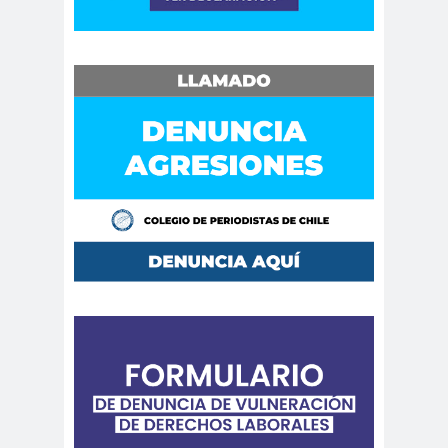
Comunicación y
comunica
DDHH
do
comunicado
comunitari
res
os
Concentración de
concepci
Medios
ón
concurs
condolenci
CONFEC
o
as
H
Confederación de
Trabajadores del Cobre
conflicto
CONFUSA
Congres
social
M
o
Congreso de
Periodistas.
congreso
nacional
Congreso Nacional Colegio de