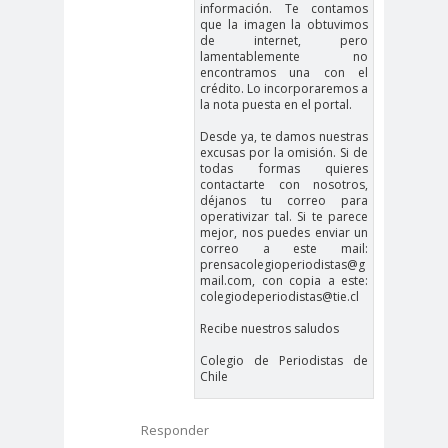
información. Te contamos
Periodistas de Pozo Rodolfo
que la imagen la obtuvimos
de internet, pero
Aguirre
lamentablemente no
CNN
cntv
Codelc
Código de
encontramos una con el
crédito. Lo incorporaremos a
o
Etica
la nota puesta en el portal.
COHA
Colectivo Chilenos en
Desde ya, te damos nuestras
excusas por la omisión. Si de
Madrid
todas formas quieres
Colegio de
colegio de
contactarte con nosotros,
déjanos tu correo para
Antropólogos
peri
operativizar tal. Si te parece
Colegio de Periodist
mejor, nos puedes enviar un
correo a este mail:
de Chile
prensacolegioperiodistas@g
mail.com, con copia a este:
Colegio de
colegiodeperiodistas@tie.cl
Periodistas
Recibe nuestros saludos
colegio de periodistas
Colegio de Periodistas de
Coquimbo
Chile
Colegio de Periodistas
de Chile
Responder
Colegio de Periodistas Región