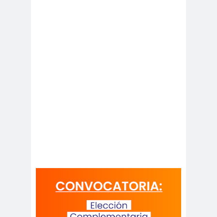
de Valparaíso
Colegio de Periodistas
Regional Bio Bio
Colegio en la
Prensa
Colegio Médico de
Chile
Colegio Médico
Valparaíso
ColegiodePeriod
istas
Colegios
Colombi
Profesionales
a
Columnas de
columnas de
Opinión
opinón
Comisarí