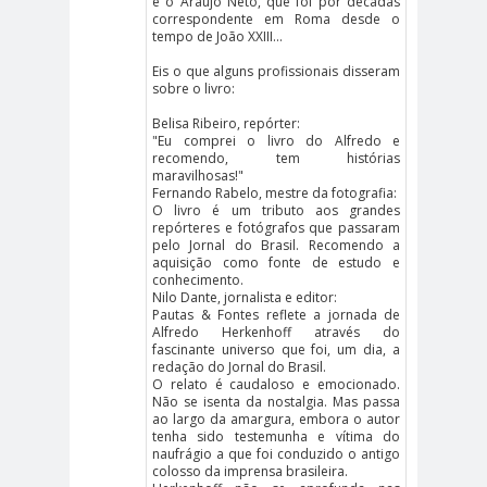
camarógrafos
e o Araújo Neto, que foi por décadas
correspondente em Roma desde o
reporteros gráficos
tempo de João XXIII...
camarógrafos y
Eis o que alguns profissionais disseram
sobre o livro:
fotógrafos
Camilo
campañ
canal
Belisa Ribeiro, repórter:
"Eu comprei o livro do Alfredo e
Henríquez
a
13
recomendo, tem histórias
canales de
Canales de
maravilhosas!"
Fernando Rabelo, mestre da fotografia:
televisión
TV
O livro é um tributo aos grandes
repórteres e fotógrafos que passaram
cantaut
capacitaci
Carabiner
pelo Jornal do Brasil. Recomendo a
aquisição como fonte de estudo e
or
ón
os
conhecimento.
Carlos
Carlos
Nilo Dante, jornalista e editor:
Pautas & Fontes reflete a jornada de
Cuadrado
Margotta
Alfredo Herkenhoff através do
Carlos
Carlos
fascinante universo que foi, um dia, a
redação do Jornal do Brasil.
Montes
Oliva
O relato é caudaloso e emocionado.
Não se isenta da nostalgia. Mas passa
Carnaval Con la Fuerza
ao largo da amargura, embora o autor
tenha sido testemunha e vítima do
del Sol 2019
naufrágio a que foi conduzido o antigo
Carolina
Carolina
colosso da imprensa brasileira.