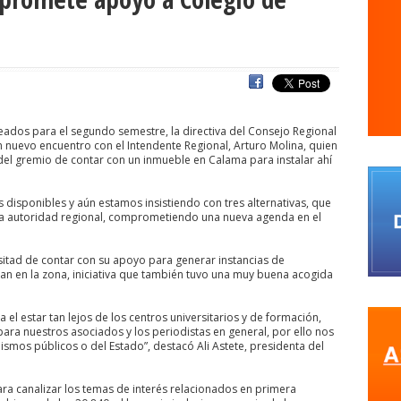
s
agresiones a la prensa
Alberto Gato Gamboa
Alcaldía Ciudadan
Comisionado de ONU para los DDHH
Álvaro Elizalde
Alvaro Ortiz
a
ANEF
ANEF Tarapacá
ANID
aniversario
Aniversario 63
Ani
rco de Triunfo
argentina
Arica
Arica Parinacota
Aristegui en viv
naria
Asamblea por el Pacto Social
Asociación Abuelas de Plaza de
ados para el segundo semestre, la directiva del Consejo Regional
n nuevo encuentro con el Intendente Regional, Arturo Molina, quien
iones
ataque megavisión
Autismo
Aymara
Aysén
Baltazar 
a del gremio de contar con un inmueble en Calama para instalar ahí
WS
beca
Berlin
Berlín
Bernardo Larraín Matte
Bernardo Soria
s disponibles y aún estamos insistiendo con tres alternativas, que
QUE SINDICAL DE UNIDAD SOCIAL
bomba lacrimógena
Boris Gonzále
ma autoridad regional, comprometiendo una nueva agenda en el
camara
Cámara de Diputados
Cámara de Diputados y Diputadas
sitad de contar con su apoyo para generar instancias de
fos y fotógrafos
Camilo Henríquez
campaña
canal 13
canales 
n en la zona, iniciativa que también tuvo una muy buena acogida
o
Carlos Margotta
Carlos Montes
Carlos Oliva
Carnaval Con la 
l estar tan lejos de los centros universitarios y de formación,
rejo
Carolina Vera
Carozzi
carreras de Periodismo y Publicidad
para nuestros asociados y los periodistas en general, por ello nos
Cátedra de Derechos Humanos de la Vicerrectoría de Extensión y Comun
ismos públicos o del Estado”, destacó Ali Astete, presidenta del
a
Centro Arte Alameda
Chiguayante
chile
Chile Chico
Chile d
ra canalizar los temas de interés relacionados en primera
de Periodistas
ciudadania
ciudadanía
Claudia Muñoz
Claudio B