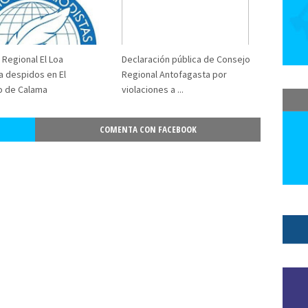
istas de Chile
Consejo Regional Aysén
Consejo Regional Bio Bio
al de Atacama
Consejo Regional del Colegio de Periodistas - Región de 
 Regional El Loa
Declaración pública de Consejo
Magallanes
Consejo Regional Magallanes y Antártica Chilena
Consej
a despidos en El
Regional Antofagasta por
ional Ñuble
Consejo Regional Valparaíso
Consejo Regionales
Con
o de Calama
violaciones a ...
 CHILE
constitución
constituyentes
consumo
contraloria
con
icios Financieros
Coordinadora Nacional de Inmigrantes Chile
Copa 
COMENTA CON FACEBOOK
Corporación Nacional del Cobre
Corporación Solidaria UTE-USACH
eramericana de DDHH
Council on Hemispheric Affairs
Covid19
Coyh
gico Chile Despertó
cuenta publica
cuidadores
Cultura
Curso 
s Arena
Daniel Manríquez Zúñiga
Danilo Ahumada
Danilo Ahuma
d de Medicina
declaración
Declaración Pública
Defensa Nacional
cación
Derecho a la comunicación
Derecho a la información
derec
erechoshumanos
desinformación
despido injustificado
despidos
a Prensa.
Día de los y las Periodistas
dia del periodista
Día del Per