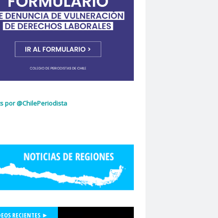
ujeres
Dia Internacional de la Mujer
idad de Chile
dignidad
omingo Olivares
donacion de sangre
curio
El Mercurio de Calama
El Periodista
cciones 2022
glo.cl
Embajada de Estados Unidos
z Capello
Entrama Cultural
Erasmo López
scuela de Periodismo
s por @ChilePeriodista
la de Periodismo USACH
espionaje
Essal
social
Estefanía Martínez
ética periodística
Europarlamentarios
idad de Chile
Facultad de Medicina UC
ión de Sindicatos de la Televisión Chilena
acional de Trabajo Social
Felipe De la Parra Vial
Felipe de Ruyt
DEOS RECIENTES ►