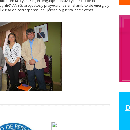
mbios en la ley 20.840; el lenguaje inclusivo y manejo de la
s y SERNAMEG; proyectos y proyecciones en el ámbito de energía y
odolfo Aguirre
CNN
cntv
Codelco
Código de Etica
COHA
Co
l curso de corresponsal de Ejército o guerra, entre otras
olegio de Periodist de Chile
Colegio de Periodistas
colegio de period
eriodistas Región de Valparaíso
Colegio de Periodistas Regional Bio Bio
araíso
ColegiodePeriodistas
Colegios Profesionales
Colombia
Humanos
comision ddhh
comision de ddhh
Comisión de Derechos
comision de genero
Comisión de Género
Comisión de Género “Rosa
ón Derechos Humanos
comisión género
COMISION LABORAL
comis
anismo de Seguimiento de la Convención de Belém do Pará
 de Periodistas
comunicacion
Comunicación Feminista
Comunicaci
Concentración de Medios
concepción
concurso
condolencias
onflicto social
CONFUSAM
Congreso
Congreso de Periodistas.
c
ngreso Nacional del Colegio de Periodistas
Congreso Nacional Ordinari
iodistas de Chile
conicyt
Consejero de América Larina
consejero 
n Social
Consejo de Rectores de las Universidades chilenas
Consejo
nal Araucania
Consejo Regional Arica
Consejo Regional Atacama