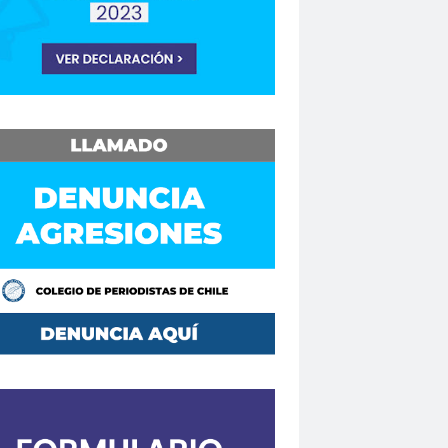
Consejo Regional Biobío
Los Ríos
Consejo Regional El Loa
o Regional Maule
sejos Regionales
vención
Convencionales
convenio
Mutual de Seguridad CCHC 2019
Copesa
corte de apelaciones
aique
crisis
crisis climática
de formación
Curso en Línea
da.
DaniloAhumada
Davis Pastén
defensores de DDHH
Delia Vergara
hoalacomunicacion
derechos
Destacado
DÍA DE LA MUJER
iodista
Dia del Trabajo