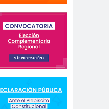
lectivo Chilenos en Madrid
istas Coquimbo
Colegio en la Prensa
Columnas de Opinión
columnas de opinón
 Humanos
rio Orrego”
ión laboral
Comisión Nacional de Género
ón para la Igualdad
Comunicación y DDHH
CONFECH
ongreso nacional
o del Colegio de Periodistas
nacional
CONSEJO ACADÉMICO
 Metropolitano
consejo nacional