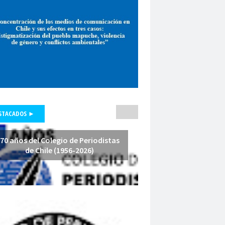
pepone carrrasco
Periodismo
smo de investigación
unicadores Organizados de Chile
pluralismo
poder judicial
polo lillo
nal de Periodismo
premio periodismo
nta
Presidenta Regional de Aysén
hile
Presidente de la República
fesores
protección a la prensa
STACADOS ►
s masivas
proyecto de ley
a Arenas
querella
Radio Cooperativa
70 años del Colegio de Periodistas
de Chile (1956-2026)
Red de Investigación Latinoamericana
rica Latina y el Caribe
es
Región de América Latina y el Caribe
Iquique
Regional Los Rios
io de Valparaíso
Regiones
relatoría