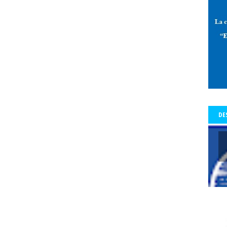
 de Allende-Salazar
paz
Pedro Aguilera
Pedro Aguilera Flores
mo con Historia - Crónicas
Periodismo con Historia - Galerías
periodi
os Tiempos de la Cólera
periodista
periodistas
Periodistas y Com
a Baquedano
Plazo Ñuñoa
plebiscito vinculante
plebiscito2020
l
premio
premio Lenka Franulic
premio municipal
Premio Nacio
d
prensa
prensa detenida
Presidencia de la República
Preside
a del Colegio de Periodistas
presidenta del Colegio de Periodistas de C
te Piñera
proceso constrituyente
Profesionales de la prensa
pro
DE
res
protección a periodistas y comunicadores
protestas
protesta
legio
pucón
pueblos origniarios
Puerta del Sol de Madrid
Punt
s Arancibia
rating
Rector
Rector Universidad Católica del Norte
a
Red de Periodistas Feministas
Red de Periodistas Feministas de Amé
Red Internacional de Periodistas con Visión de Género
redes social
Regional Aysén
Regional Bío Bío
Regional de Los Ríos
Regional 
ional Valparaiso
Regional Valparaíso
Regional Valparaíso. El Mercur