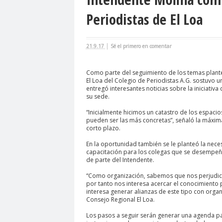
agresión
agresión periodistas
agresione
Periodistas de El Loa
Alejandro Navarro
Alejandro Torres
Alto 
Amnistía Internacional
Andrés Oppenheimer
|
21.9.17
Sé el primero en comentar
Antonio Márquez
apruebo
Araucanía
A
Asamblea Constituyente
Asamblea Extraordi
Como parte del seguimiento de los temas plante
El Loa del Colegio de Periodistas A.G. sostuvo u
Asociación Nacional de Magistrados
asociac
entregó interesantes noticias sobre la iniciativ
su sede.
Barceloma
bases para el debate
BBC NE
“Inicialmente hicimos un catastro de los espacio
bloque por el derecho a la comunicación
BLO
pueden ser las más concretas”, señaló la máxi
corto plazo.
calentamiento global
calidad periodística
En la oportunidad también se le planteó la nece
camarógrafos reporteros gráficos
camarógra
capacitación para los colegas que se desempeña
de parte del Intendente.
capacitación
Carabineros
Carlos Cuadrad
Carolina Montiel
“Como organización, sabemos que nos perjudica e
Carolina Plaza
Carolina T
por tanto nos interesa acercar el conocimiento 
Carta de Chillán
Carta Maior
Casa Central
interesa generar alianzas de este tipo con organ
Consejo Regional El Loa.
Cementerio Municipal.Radio Calama
censur
Los pasos a seguir serán generar una agenda pa
Chilevisión
Chuquicamata
cidh
Circulo 