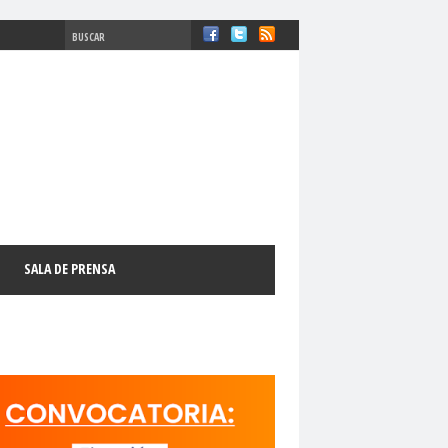
#ComisiónDDHH #DDHH
chosFundamentales
#Destacado
SALA DE PRENSA
l
#GabrielBoricFont
#Género
LibertadDePrensa
#MediosNoSexistas
11 de septiembre
18 de octubre
manismo Cristiano
activismo digital
N
adultos mayores
Afganistán
AFUCAP