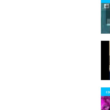
 Ward Edwards
Fernada Maciel
Fernado Atria
Fernandol Paul
fe
s
fondos
formacion
foro ciudadano
Foro de prensa latina
Fo
Francisco Martorell
Fuerzas Armadas
Fundación Mario Benedetti
nos
gobierno
GoldCorp.
Gran Logia de Chile
gremios
Greta 
gado Sánchez
Guillo
gustavo gatica
Gustavo Sylvestre
Héctor V
Uribe
Hernán Uribe Ortega
Hola Chile
homenaje
Hospital Fricke
ambio Miranda
Human Rights Watch
Idioia Villanueva
Ignacio Sá
información
Informar no es delito
Informe RettIg
iniciativa de n
tructivo
investigación
Investigaciones
Iquique
Iquique.
Isabe
mírez Saavedra
Javier Rebolledo
Jeimy Fontecha Jiménez
Jorge Ce
Tabilo
José Carrasco Tapia
José Gai
josé luis
José Miguel Pujad
uan Jorge Faundes Merino
Juan Manuel Zolezzi
Juan Pablo Arancibia
ia
Kevin Gómez Morgado
Krassnoff
La Aurora de Chile
la Gráf
CO
Tercera
las Artes y el Patrimonio
lenka franulic
ley de medios
l
ertad de Prensa
Lorenzo Reyes
Lucha feminista
Lucha Venegas