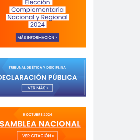
a de Valparaíso
Alejandra Riveros
menazas
Aminátegui 31
versario 65
ANNEF
Antofagasta
o
asamblea
Asamblea Anual
 Mayo
asociación de mujeres peirodistas
Garzón
bancoestado
Bárbara Huberman
 Ibacache
Bilabo
biobio
z
Cabildo
Cabildos
calama
camarógrafos
de televisión
Canales de TV
cantautor
Fuerza del Sol 2019
Carolina Cáceres
Carta a los Periodistas
carta abierta
icaciones de la U. de Chile
CCDH
espertó
chilenos
Chilenos protestan
roitman