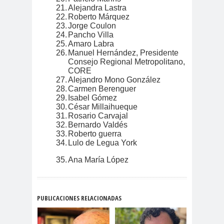
camarógrafos
21.
Alejandra Lastra
reporteros gráficos
22.
Roberto Márquez
23.
Jorge Coulon
camarógrafos y
24.
Pancho Villa
fotógrafos
25.
Amaro Labra
26.
Manuel Hernández, Presidente
Camilo
campañ
canal
Consejo Regional Metropolitano,
Henríquez
a
13
CORE
27.
Alejandro Mono González
canales de
Canales de
28.
Carmen Berenguer
televisión
TV
29.
Isabel Gómez
cantaut
capacitaci
Carabiner
30.
César Millaihueque
31.
Rosario Carvajal
or
ón
os
32.
Bernardo Valdés
Carlos
Carlos
33.
Roberto guerra
34.
Lulo de Legua York
Cuadrado
Margotta
Carlos
Carlos
35.
Ana María López
Montes
Oliva
Carnaval Con la Fuerza
PUBLICACIONES RELACIONADAS
del Sol 2019
Carolina
Carolina