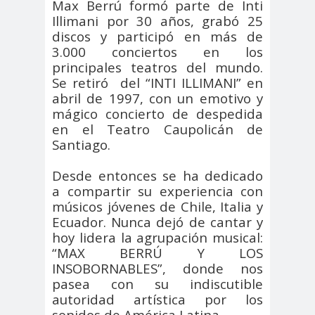
#noticia
Max Berrú formó parte de Inti
Illimani por 30 años, grabó 25
s
discos y participó en más de
#Noticias #Asamblea
3.000 conciertos en los
#Colegiodeperiodistas
principales teatros del mundo.
#PrensaProte
1 de
Se retiró
del “INTI ILLIMANI” en
abril de 1997, con un emotivo y
gida
mayo
mágico concierto de despedida
11 de
18 de
en el Teatro Caupolicán de
septiembre
octubre
Santiago.
1DEMAY
8demarz
aborto
O
o
Desde entonces se ha dedicado
Abraham
Abrazo
abuso
a compartir su experiencia con
músicos jóvenes de Chile, Italia y
Santibañez
s
s
Ecuador. Nunca dejó de cantar y
abusos
hoy lidera la agrupación musical:
laborales
“MAX BERRÚ Y LOS
Academia de Humanismo
INSOBORNABLES”, donde nos
pasea con su indiscutible
Cristiano
autoridad artística por los
activismo
actos de
sonidos de América Latina.