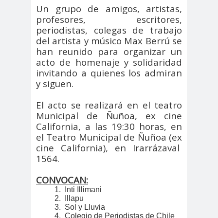
Un grupo de amigos, artistas,
peirodistas
profesores, escritores,
Asociación Nacional de
periodistas, colegas de trabajo
Magistrados
del artista y músico Max Berrú se
asociacion
ataque
han reunido para organizar un
acto de homenaje y solidaridad
es
megavisión
invitando a quienes los admiran
Autism
Aymar
Aysén
y siguen.
o
a
Baltazar
Garzón
El acto se realizará en el teatro
bancoesta
Bárbara
Municipal de Ñuñoa, ex cine
California,
a las 19:30 horas, en
do
Huberman
el Teatro Municipal de Ñuñoa (ex
Barcelom
bases para el
cine California), en Irarrázaval
a
debate
1564.
BBC
beca
Berlin
Berlín
CONVOCAN:
NEWS
Bernardo Larraín
1.
Inti Illimani
Matte
2.
Illapu
Bernardo Soria
Bilabo
biobio
3.
Sol y Lluvia
4.
Colegio de Periodistas de Chile