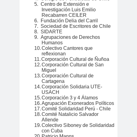
Ibacache
5.
Centro de Extensión e
bloque por el derecho a la
Investigación Luis Emilio
Recabarren CEILER
comunicación
6.
Fundación Delia del Carril
BLOQUE SINDICAL DE
7.
Sociedad de Escritores de Chile
8.
SIDARTE
UNIDAD SOCIAL
9.
Agrupaciones de Derechos
bomba
Boris
Humanos
10.
Colectivo Cantores que
lacrimógena
González
reflexionan
Cabild
Cabildo
calam
11.
Corporación Cultural de Ñuñoa
12.
Corporación Cultural de San
o
s
a
Miguel
calentamiento
calidad
13.
Corporación Cultural de
Cartagena
global
periodística
14.
Corporación Solidaria UTE-
camar
Cámara de
USACH
15.
Corporación 3 y 4 Álamos
a
Diputados
16.
Agrupación Exonerados Políticos
Cámara de Diputados y
17.
Comité Solidaridad Perú - Chile
Diputadas
18.
Comité Natalicio Salvador
Allende
camarógraf
19.
Colectivo Siboney de Solidaridad
os
con Cuba
20.
Patricio Manns