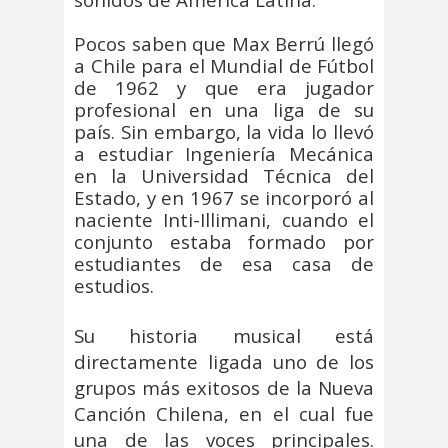
digital
violencia
Acuerdo por la
Pocos saben que Max Berrú llegó
paz
a Chile para el Mundial de Fútbol
de 1962 y que era jugador
Acuerdo por la Paz y
profesional en una liga de su
Nueva
país. Sin embargo, la vida lo llevó
Acuerdo por la Paz y Nueva
a estudiar Ingeniería Mecánica
Constitución
en la Universidad Técnica del
ADN
adultos
Afganistá
Estado, y en 1967 se incorporó al
naciente Inti-Illimani, cuando el
mayores
n
conjunto estaba formado por
AFUCA
agresió
agresión
estudiantes de esa casa de
P
n
periodistas
estudios.
agresion
agresiones a la
es
prensa
Su historia musical está
Alberto Gato
directamente ligada uno de los
Gamboa
grupos más exitosos de la Nueva
Alcaldía Ciudadana de
Canción Chilena, en el cual fue
Valparaíso
una de las voces principales.