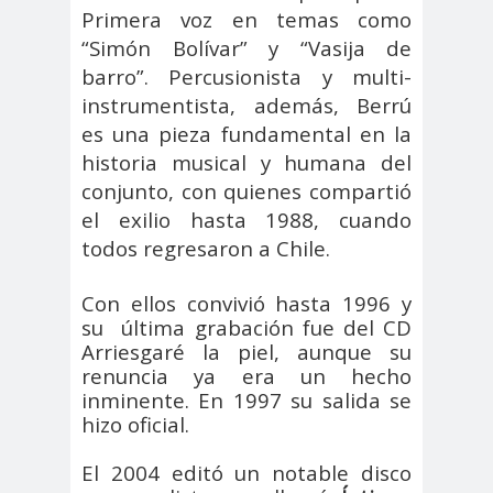
Alejandra
Alejandro
Primera voz en temas como
Riveros
Navarro
“Simón Bolívar” y “Vasija de
Alejandro
barro”. Percusionista y multi-
Torres
instrumentista, además, Berrú
Alto Comisionado de ONU
es una pieza fundamental en la
para los DDHH
historia musical y humana del
Álvaro
Alvaro
amenaz
conjunto, con quienes compartió
el exilio hasta 1988, cuando
Elizalde
Ortiz
as
Aminátegui
Amnistía
todos regresaron a Chile.
31
Internacional
Con ellos convivió hasta 1996 y
Andrés
ANEF
su
última grabación fue del CD
Oppenheimer
ANEF
Arriesgaré la piel, aunque su
Tarapacá
renuncia ya era un hecho
ANID
aniversar
Aniversario
inminente. En 1997 su salida se
hizo oficial.
io
63
Aniversario
ANNEF
Antofagas
El 2004 editó un notable disco
65
ta