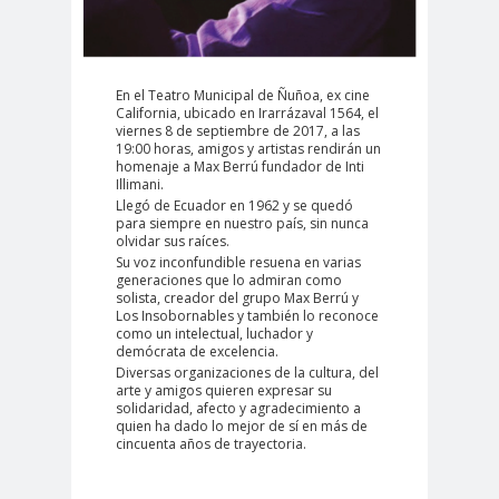
#Noticias #Elecciones
#Colegiodeperiodistas
#Eleccion
#Elecciones2
En el Teatro Municipal de Ñuñoa, ex cine
California, ubicado en Irarrázaval 1564, el
es
024
viernes 8 de septiembre de 2017, a las
#FalloJudic
#GabrielBoric
19:00 horas, amigos y artistas rendirán un
homenaje a Max Berrú fundador de Inti
ial
Font
Illimani.
#Géner
#GéneroYDD
#Importan
Llegó de Ecuador en 1962 y se quedó
para siempre en nuestro país, sin nunca
o
HH
te
olvidar sus raíces.
#Importante #Noticias
Su voz inconfundible resuena en varias
generaciones que lo admiran como
#Asamblea
solista, creador del grupo Max Berrú y
Los Insobornables y también lo reconoce
#Colegiodeperiodistas
como un intelectual, luchador y
#InformarNoEs
#LibertadDePr
demócrata de excelencia.
Diversas organizaciones de la cultura, del
Delito
ensa
arte y amigos quieren expresar su
solidaridad, afecto y agradecimiento a
#MediosNoSexi
#Mega
quien ha dado lo mejor de sí en más de
stas
#Megame
cincuenta años de trayectoria.
dia