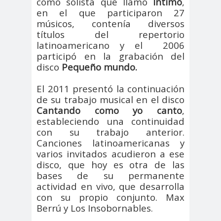
como solista que llamó
Íntimo
,
Antonio
aprueb
Araucaní
en el que participaron 27
Márquez
o
a
músicos, contenía diversos
títulos del repertorio
Arco de
argentin
Arica
latinoamericano y el
2006
Triunfo
a
participó en la grabación del
Arica
Aristegui en
disco
Pequeño mundo.
Parinacota
vivo
asamble
Asamblea
El 2011 presentó la continuación
de su trabajo musical en el disco
a
Anual
Cantando como yo canto
,
Asamblea
estableciendo una continuidad
Constituyente
con su trabajo anterior.
Asamblea
Canciones latinoamericanas y
varios invitados acudieron a ese
Extraordinaria
disco, que hoy es otra de las
Asamblea por el
bases de su permanente
Pacto Social
actividad en vivo, que desarrolla
Asociación Abuelas de
con su propio conjunto. Max
Plaza de Mayo
Berrú y Los Insobornables.
asociación de mujeres