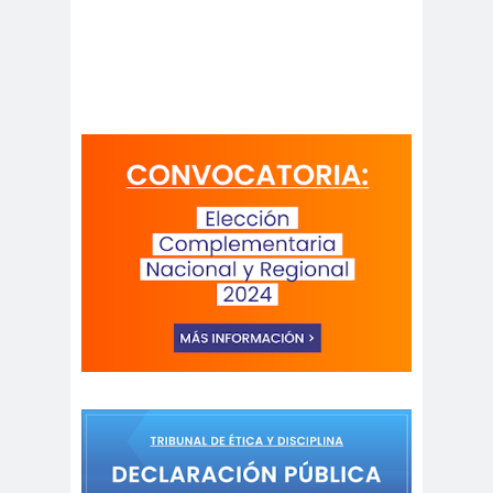
Periodistas de Pozo Rodolfo
Aguirre
CNN
cntv
Codelc
Código de
o
Etica
COHA
Colectivo Chilenos en
Madrid
Colegio de
colegio de
Antropólogos
peri
Colegio de Periodist
de Chile
Colegio de
Periodistas
colegio de periodistas
Coquimbo
Colegio de Periodistas
de Chile
Colegio de Periodistas Región