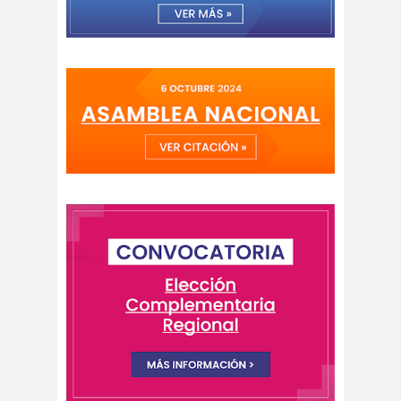
de Valparaíso
Colegio de Periodistas
Regional Bio Bio
Colegio en la
Prensa
Colegio Médico de
Chile
Colegio Médico
Valparaíso
ColegiodePeriod
istas
Colegios
Colombi
Profesionales
a
Columnas de
columnas de
Opinión
opinón
Comisarí