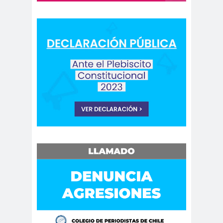
as
Comisión Chilena de
derechos Humanos
comision
comision de
ddhh
ddhh
Comisión de Derechos
Humanos
Comisión de Derechos
Humanos del Senado
comision de
Comisión de
genero
Género
Comisión de Género
“Rosario Orrego”
Comisión de Género
Rosario Orrego
Comisión Derechos
Humanos