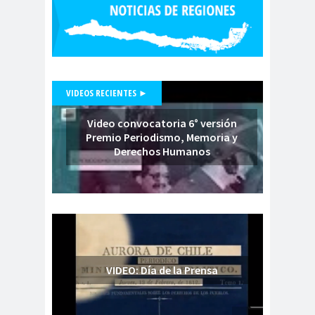
Comunicación y
comunica
DDHH
do
comunicado
comunitari
res
os
Concentración de
concepci
VIDEOS RECIENTES ►
Medios
ón
concurs
condolenci
CONFEC
Video convocatoria 6° versión
Premio Periodismo, Memoria y
o
as
H
Derechos Humanos
Confederación de
Trabajadores del Cobre
conflicto
CONFUSA
Congres
social
M
o
Congreso de
Periodistas.
congreso
VIDEO: Día de la Prensa
nacional
Congreso Nacional Colegio de