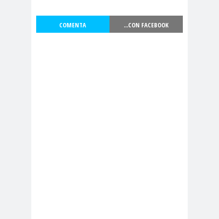
Municipal.Radio Calama
censur
Centro Arte
COMENTA
...CON FACEBOOK
a
Alameda
Chiguayan
chile
Chile
te
Chico
Chile
chileno
despertó
s
Chilenos
Chilevisió
protestan
n
Chuquicam
cidh
ata
Circulo de
Periodistas
ciudadan
ciudadan
Claudia
ia
ía
Muñoz
Claudio
Broitman
Club de Pequeños Súper