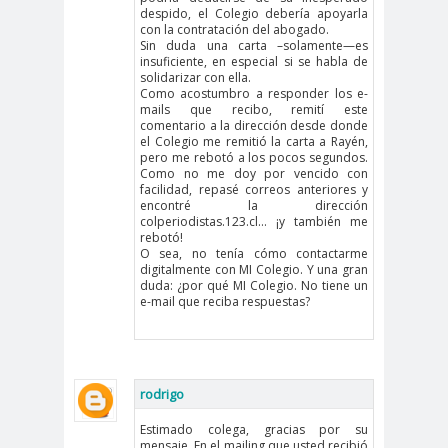
Antonio
aprueb
Araucaní
despido, el Colegio debería apoyarla
con la contratación del abogado.
Márquez
o
a
Sin duda una carta –solamente—es
insuficiente, en especial si se habla de
Arco de
argentin
Arica
solidarizar con ella.
Como acostumbro a responder los e-
Triunfo
a
mails que recibo, remití este
Arica
Aristegui en
comentario a la dirección desde donde
el Colegio me remitió la carta a Rayén,
Parinacota
vivo
pero me rebotó a los pocos segundos.
asamble
Asamblea
Como no me doy por vencido con
facilidad, repasé correos anteriores y
a
Anual
encontré la dirección
colperiodistas.123.cl… ¡y también me
Asamblea
rebotó!
O sea, no tenía cómo contactarme
Constituyente
digitalmente con MI Colegio. Y una gran
Asamblea
duda: ¿por qué MI Colegio. No tiene un
e-mail que reciba respuestas?
Extraordinaria
Asamblea por el
Pacto Social
Asociación Abuelas de
rodrigo
Plaza de Mayo
Estimado colega, gracias por su
asociación de mujeres
mensaje. En el mailing que usted recibió