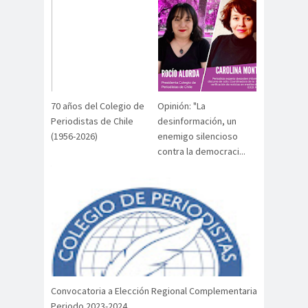
digital
violencia
Acuerdo por la
paz
Acuerdo por la Paz y
Nueva
Acuerdo por la Paz y Nueva
70 años del Colegio de
Opinión: "La
Constitución
Periodistas de Chile
desinformación, un
ADN
adultos
Afganistá
(1956-2026)
enemigo silencioso
contra la democraci...
mayores
n
AFUCA
agresió
agresión
P
n
periodistas
agresion
agresiones a la
es
prensa
Alberto Gato
Gamboa
Alcaldía Ciudadana de
Convocatoria a Elección Regional Complementaria
Valparaíso
Periodo 2023-2024