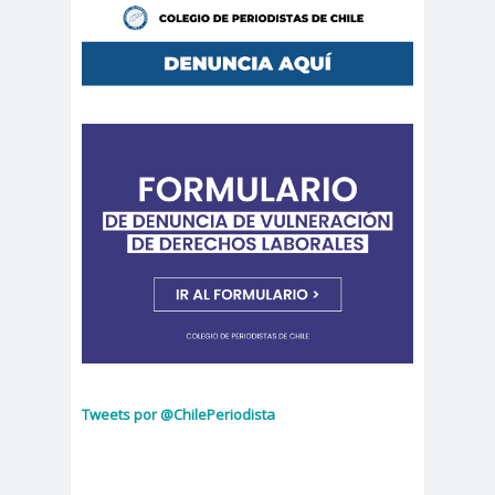
Periodistas de Pozo Rodolfo
Aguirre
CNN
cntv
Codelc
Código de
o
Etica
COHA
Colectivo Chilenos en
Madrid
Colegio de
colegio de
Antropólogos
peri
Colegio de Periodist
de Chile
Colegio de
Periodistas
colegio de periodistas
Coquimbo
Tweets por @ChilePeriodista
Colegio de Periodistas
de Chile
Colegio de Periodistas Región