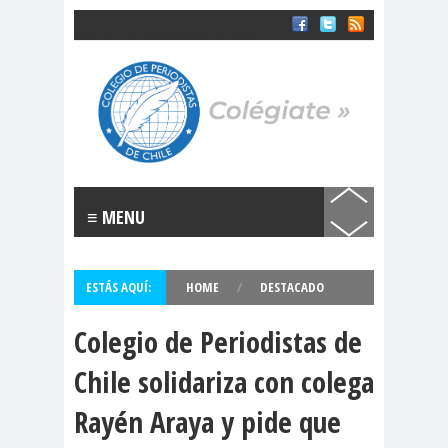
Colegio de Periodistas de Chile
SOMOS EL COLEGIO DE PERIODISTAS DE CHILE
Labels
“Rosario
(CLACSO
Orrego”
).
#11deseptiem
#1deMay
#8M
bre
o
≡ MENU
#ChileDespe
#Colegiodeperio
rtó
distas
ESTÁS AQUÍ:
HOME
/
DESTACADO
#ComisiónDDHH
#DDHH
Colegio de Periodistas de
#ComisiónDeGé
#Comunicac
Chile solidariza con colega
nero
ión
#ConvenciónConstit
#DDH
Rayén Araya y pide que
ucional
H
#DerechoalaComuni