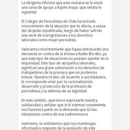
La dirigenta informó que esta mañana se le envió
#Noticias #Elecciones
una carta de apoyo a Rayén Araya, que señala lo
siguiente:
#Colegiodeperiodistas
#Eleccion
#Elecciones2
El Colegio de Periodistas de Chile ha tomado
conocimiento de la situación que te afecta, a causa
es
024
del despido injustificado, luego de haber sufrido
una serie de transgresiones a tus derechos
#FalloJudic
#GabrielBoric
laborales como mujer periodista.
ial
Font
Valoramos enormemente que hayas interpuesto una
#Géner
#GéneroYDD
#Importan
demanda en contra de la emisora Radio Bío-Bío, ya
que este tipo de situaciones no pueden quedar en la
o
HH
te
impunidad. Este tipo de atropellos laborales,
#Importante #Noticias
significan una grave vulneración a los derechos de
trabajadores de la prensa y que no podemos
#Asamblea
tolerar. Nuestra Orden, de acuerdo a sus Estatutos,
le corresponde velar por la racionalización,
#Colegiodeperiodistas
desarrollo y protección de la profesión de
periodistas y la defensa de su dignidad.
#InformarNoEs
#LibertadDePr
Delito
ensa
En este sentido, queremos expresarte nuestra
solidaridad y señalar que si lo estimas conveniente,
#MediosNoSexi
#Mega
nos haremos parte en la demanda que tú has
interpuesto contra de esa radioemisora.
stas
#Megame
Asimismo, te solicitamos que nos mantengas
dia
informados respecto de la evolución de este