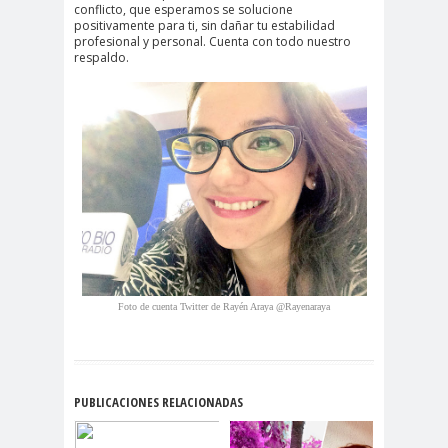
#noticia
conflicto, que esperamos se solucione
positivamente para ti, sin dañar tu estabilidad
s
profesional y personal. Cuenta con todo nuestro
#Noticias #Asamblea
respaldo.
#Colegiodeperiodistas
#PrensaProte
1 de
gida
mayo
11 de
18 de
septiembre
octubre
1DEMAY
8demarz
aborto
O
o
Abraham
Abrazo
abuso
Santibañez
s
s
Foto de cuenta Twitter de Rayén Araya @Rayenaraya
abusos
laborales
Academia de Humanismo
PUBLICACIONES RELACIONADAS
Cristiano
activismo
actos de