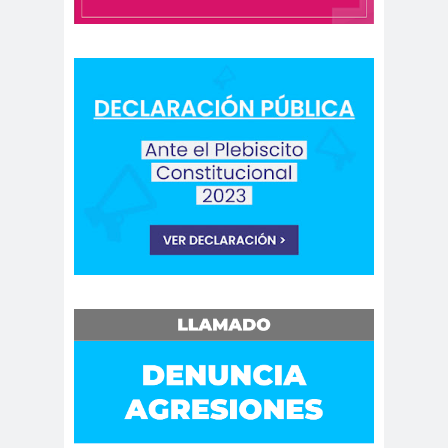
Municipal.Radio Calama
censur
Centro Arte
a
Alameda
Chiguayan
chile
Chile
te
Chico
Chile
chileno
despertó
s
Chilenos
Chilevisió
protestan
n
Chuquicam
cidh
ata
Circulo de
Periodistas
ciudadan
ciudadan
Claudia
ia
ía
Muñoz
Claudio
Broitman
Club de Pequeños Súper