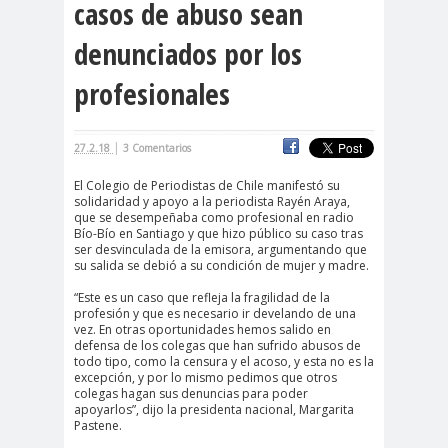
casos de abuso sean
cación
denunciados por los
#DerechosFundam
#Destaca
entales
do
profesionales
#Destacado
#Importante
|
27.2.18
3 Comentarios
#Destacado #Importante
El Colegio de Periodistas de Chile manifestó su
#Noticias #Asamblea
solidaridad y apoyo a la periodista Rayén Araya,
que se desempeñaba como profesional en radio
#Colegiodeperiodistas
Bío-Bío en Santiago y que hizo público su caso tras
#Destacado #Importante
ser desvinculada de la emisora, argumentando que
su salida se debió a su condición de mujer y madre.
#Noticias #CongresoNacional
“Este es un caso que refleja la fragilidad de la
#Colegiodeperiodistas
profesión y que es necesario ir develando de una
#Destacado #Importante
vez. En otras oportunidades hemos salido en
defensa de los colegas que han sufrido abusos de
#Noticias #Elecciones
todo tipo, como la censura y el acoso, y esta no es la
excepción, y por lo mismo pedimos que otros
#CandidaturasConsejoNacional
colegas hagan sus denuncias para poder
apoyarlos”, dijo la presidenta nacional, Margarita
#Colegiodeperiodistas
Pastene.
#Destacado #Importante