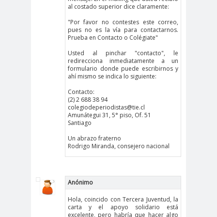
al costado superior dice claramente:
peirodistas
Asociación Nacional de
"Por favor no contestes este correo,
pues no es la vía para contactarnos.
Magistrados
Prueba en Contacto o Colégiate"
asociacion
ataque
Usted al pinchar "contacto", le
es
megavisión
redirecciona inmediatamente a un
formulario donde puede escribirnos y
Autism
Aymar
Aysén
ahí mismo se indica lo siguiente:
o
a
Baltazar
Contacto:
(2) 2 688 38 94
Garzón
colegiodeperiodistas@tie.cl
bancoesta
Bárbara
Amunátegui 31, 5° piso, Of. 51
Santiago
do
Huberman
Barcelom
bases para el
Un abrazo fraterno
Rodrigo Miranda, consejero nacional
a
debate
BBC
beca
Berlin
Berlín
NEWS
Bernardo Larraín
Anónimo
Matte
Hola, coincido con Tercera Juventud, la
Bernardo Soria
Bilabo
biobio
carta y el apoyo solidario está
excelente, pero habría que hacer algo