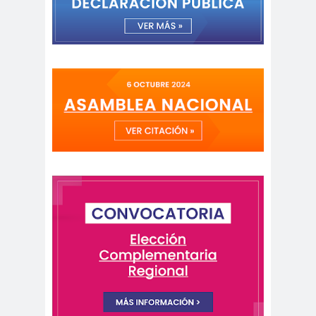
Cáceres
Montiel
Carolina
Carolina
Plaza
Trejo
Carolina
Carozz
Vera
i
carreras de Periodismo y
Publicidad
Carta a los
carta
Periodistas
abierta
Carta de
Carta
Chillán
Maior
Casa
Central
Cátedra de Derechos Humanos
de la Vicerrectoría de Extensión y
Comunicaciones de la U. de Chile
CCDH
Cementerio