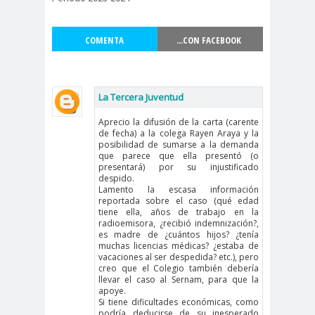
Alejandra
Alejandro
Riveros
Navarro
COMENTA
...CON FACEBOOK
Alejandro
Torres
Alto Comisionado de ONU
La Tercera Juventud
para los DDHH
Álvaro
Alvaro
amenaz
Aprecio la difusión de la carta (carente
de fecha) a la colega Rayen Araya y la
Elizalde
Ortiz
as
posibilidad de sumarse a la demanda
Aminátegui
Amnistía
que parece que ella presentó (o
presentará) por su injustificado
31
Internacional
despido.
Lamento la escasa información
Andrés
ANEF
reportada sobre el caso (qué edad
tiene ella, años de trabajo en la
Oppenheimer
ANEF
radioemisora, ¿recibió indemnización?,
Tarapacá
es madre de ¿cuántos hijos? ¿tenía
muchas licencias médicas? ¿estaba de
ANID
aniversar
Aniversario
vacaciones al ser despedida? etc.), pero
creo que el Colegio también debería
io
63
llevar el caso al Sernam, para que la
Aniversario
ANNEF
Antofagas
apoye.
Si tiene dificultades económicas, como
65
ta
podría deducirse de su inesperado