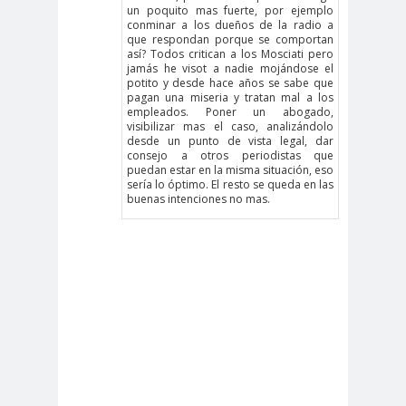
Ibacache
un poquito mas fuerte, por ejemplo
bloque por el derecho a la
conminar a los dueños de la radio a
que respondan porque se comportan
comunicación
así? Todos critican a los Mosciati pero
jamás he visot a nadie mojándose el
BLOQUE SINDICAL DE
potito y desde hace años se sabe que
pagan una miseria y tratan mal a los
UNIDAD SOCIAL
empleados. Poner un abogado,
bomba
Boris
visibilizar mas el caso, analizándolo
desde un punto de vista legal, dar
lacrimógena
González
consejo a otros periodistas que
Cabild
Cabildo
calam
puedan estar en la misma situación, eso
sería lo óptimo. El resto se queda en las
o
s
a
buenas intenciones no mas.
calentamiento
calidad
global
periodística
camar
Cámara de
a
Diputados
Cámara de Diputados y
Diputadas
camarógraf
os