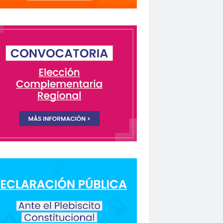
lectivo Chilenos en Madrid
istas Coquimbo
Colegio en la Prensa
Columnas de Opinión
columnas de opinón
 Humanos
rio Orrego”
ión laboral
Comisión Nacional de Género
ón para la Igualdad
Comunicación y DDHH
CONFECH
ongreso nacional
o del Colegio de Periodistas
nacional
CONSEJO ACADÉMICO
 Metropolitano
consejo nacional