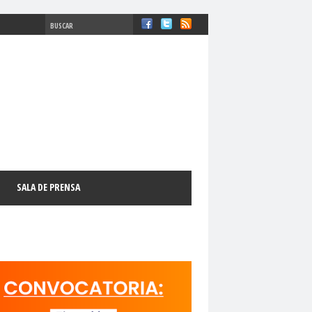
#ComisiónDDHH #DDHH
chosFundamentales
#Destacado
SALA DE PRENSA
l
#GabrielBoricFont
#Género
LibertadDePrensa
#MediosNoSexistas
11 de septiembre
18 de octubre
manismo Cristiano
activismo digital
N
adultos mayores
Afganistán
AFUCAP