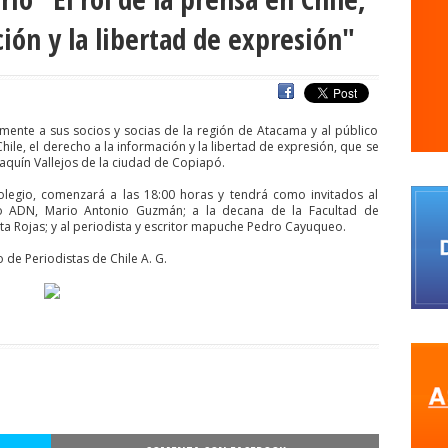
s
agresiones a la prensa
Alberto Gato Gamboa
Alcaldía Ciudadan
ión y la libertad de expresión"
Comisionado de ONU para los DDHH
Álvaro Elizalde
Alvaro Ortiz
a
ANEF
ANEF Tarapacá
ANID
aniversario
Aniversario 63
Ani
rco de Triunfo
argentina
Arica
Arica Parinacota
Aristegui en viv
almente a sus socios y socias de la región de Atacama y al público
naria
Asamblea por el Pacto Social
Asociación Abuelas de Plaza de
Chile, el derecho a la información y la libertad de expresión, que se
Joaquín Vallejos de la ciudad de Copiapó.
iones
ataque megavisión
Autismo
Aymara
Aysén
Baltazar 
legio, comenzará a las 18:00 horas y tendrá como invitados al
WS
beca
Berlin
Berlín
Bernardo Larraín Matte
Bernardo Soria
dio ADN, Mario Antonio Guzmán; a la decana de la Facultad de
ta Rojas; y al periodista y escritor mapuche Pedro Cayuqueo.
QUE SINDICAL DE UNIDAD SOCIAL
bomba lacrimógena
Boris Gonzále
de Periodistas de Chile A. G.
camara
Cámara de Diputados
Cámara de Diputados y Diputadas
fos y fotógrafos
Camilo Henríquez
campaña
canal 13
canales 
o
Carlos Margotta
Carlos Montes
Carlos Oliva
Carnaval Con la 
rejo
Carolina Vera
Carozzi
carreras de Periodismo y Publicidad
Cátedra de Derechos Humanos de la Vicerrectoría de Extensión y Comun
a
Centro Arte Alameda
Chiguayante
chile
Chile Chico
Chile d
de Periodistas
ciudadania
ciudadanía
Claudia Muñoz
Claudio B