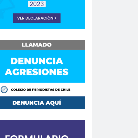
Consejo Regional Biobío
Los Ríos
Consejo Regional El Loa
o Regional Maule
sejos Regionales
vención
Convencionales
convenio
Mutual de Seguridad CCHC 2019
Copesa
corte de apelaciones
aique
crisis
crisis climática
de formación
Curso en Línea
da.
DaniloAhumada
Davis Pastén
defensores de DDHH
Delia Vergara
hoalacomunicacion
derechos
Destacado
DÍA DE LA MUJER
iodista
Dia del Trabajo