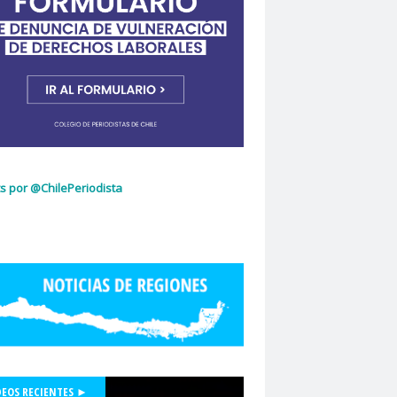
ujeres
Dia Internacional de la Mujer
idad de Chile
dignidad
omingo Olivares
donacion de sangre
curio
El Mercurio de Calama
El Periodista
cciones 2022
glo.cl
Embajada de Estados Unidos
z Capello
Entrama Cultural
Erasmo López
scuela de Periodismo
s por @ChilePeriodista
la de Periodismo USACH
espionaje
Essal
social
Estefanía Martínez
ética periodística
Europarlamentarios
idad de Chile
Facultad de Medicina UC
ión de Sindicatos de la Televisión Chilena
acional de Trabajo Social
Felipe De la Parra Vial
Felipe de Ruyt
DEOS RECIENTES ►