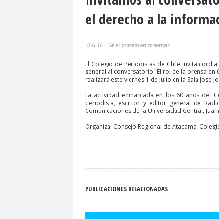
agresión
agresión periodistas
agresione
el derecho a la informac
Alejandro Navarro
Alejandro Torres
Alto 
Amnistía Internacional
Andrés Oppenheimer
|
17.6.16
Sé el primero en comentar
Antonio Márquez
apruebo
Araucanía
A
El Colegio de Periodistas de Chile invita cordi
Asamblea Constituyente
Asamblea Extraordi
general al conversatorio "El rol de la prensa en 
realizará este viernes 1 de julio en la Sala José 
Asociación Nacional de Magistrados
asociac
La actividad enmarcada en los 60 años del Co
Barceloma
bases para el debate
BBC NE
periodista, escritor y editor general de Ra
Comunicaciones de la Universidad Central, Juani
bloque por el derecho a la comunicación
BLO
Organiza: Consejo Regional de Atacama. Colegio 
calentamiento global
calidad periodística
camarógrafos reporteros gráficos
camarógra
capacitación
Carabineros
Carlos Cuadrad
Carolina Montiel
Carolina Plaza
Carolina T
Carta de Chillán
Carta Maior
Casa Central
PUBLICACIONES RELACIONADAS
Cementerio Municipal.Radio Calama
censur
Chilevisión
Chuquicamata
cidh
Circulo 