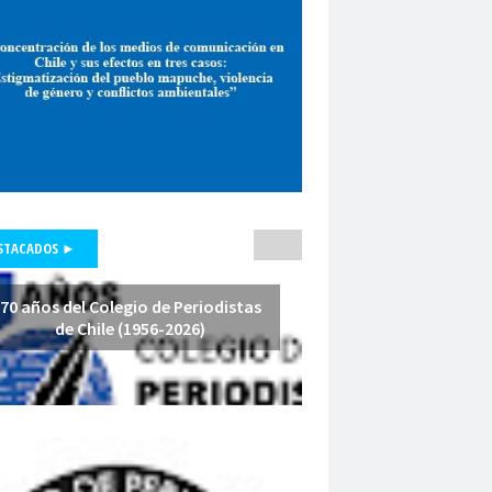
pepone carrrasco
Periodismo
smo de investigación
unicadores Organizados de Chile
pluralismo
poder judicial
polo lillo
nal de Periodismo
premio periodismo
nta
Presidenta Regional de Aysén
hile
Presidente de la República
fesores
protección a la prensa
STACADOS ►
s masivas
proyecto de ley
a Arenas
querella
Radio Cooperativa
70 años del Colegio de Periodistas
de Chile (1956-2026)
Red de Investigación Latinoamericana
rica Latina y el Caribe
es
Región de América Latina y el Caribe
Iquique
Regional Los Rios
io de Valparaíso
Regiones
relatoría