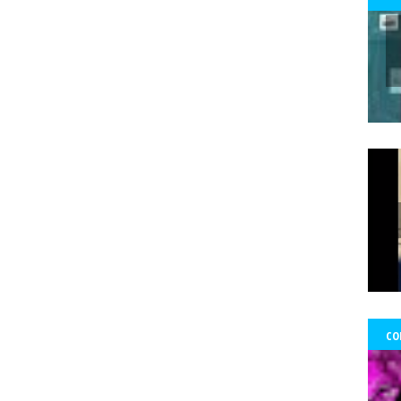
 Ward Edwards
Fernada Maciel
Fernado Atria
Fernandol Paul
fe
s
fondos
formacion
foro ciudadano
Foro de prensa latina
Fo
Francisco Martorell
Fuerzas Armadas
Fundación Mario Benedetti
nos
gobierno
GoldCorp.
Gran Logia de Chile
gremios
Greta 
gado Sánchez
Guillo
gustavo gatica
Gustavo Sylvestre
Héctor V
Uribe
Hernán Uribe Ortega
Hola Chile
homenaje
Hospital Fricke
ambio Miranda
Human Rights Watch
Idioia Villanueva
Ignacio Sá
información
Informar no es delito
Informe RettIg
iniciativa de n
tructivo
investigación
Investigaciones
Iquique
Iquique.
Isabe
mírez Saavedra
Javier Rebolledo
Jeimy Fontecha Jiménez
Jorge Ce
Tabilo
José Carrasco Tapia
José Gai
josé luis
José Miguel Pujad
uan Jorge Faundes Merino
Juan Manuel Zolezzi
Juan Pablo Arancibia
ia
Kevin Gómez Morgado
Krassnoff
La Aurora de Chile
la Gráf
CO
Tercera
las Artes y el Patrimonio
lenka franulic
ley de medios
l
ertad de Prensa
Lorenzo Reyes
Lucha feminista
Lucha Venegas