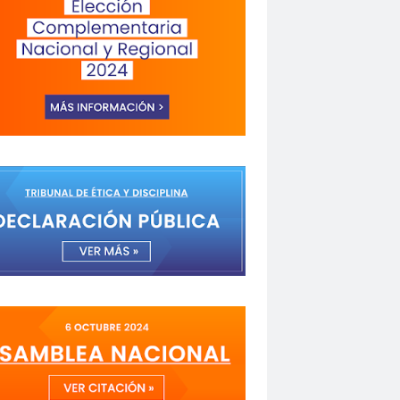
a de Valparaíso
Alejandra Riveros
menazas
Aminátegui 31
versario 65
ANNEF
Antofagasta
o
asamblea
Asamblea Anual
 Mayo
asociación de mujeres peirodistas
Garzón
bancoestado
Bárbara Huberman
 Ibacache
Bilabo
biobio
z
Cabildo
Cabildos
calama
camarógrafos
de televisión
Canales de TV
cantautor
Fuerza del Sol 2019
Carolina Cáceres
Carta a los Periodistas
carta abierta
icaciones de la U. de Chile
CCDH
espertó
chilenos
Chilenos protestan
roitman