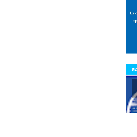
 de Allende-Salazar
paz
Pedro Aguilera
Pedro Aguilera Flores
mo con Historia - Crónicas
Periodismo con Historia - Galerías
periodi
os Tiempos de la Cólera
periodista
periodistas
Periodistas y Com
a Baquedano
Plazo Ñuñoa
plebiscito vinculante
plebiscito2020
l
premio
premio Lenka Franulic
premio municipal
Premio Nacio
d
prensa
prensa detenida
Presidencia de la República
Preside
a del Colegio de Periodistas
presidenta del Colegio de Periodistas de C
te Piñera
proceso constrituyente
Profesionales de la prensa
pro
DE
res
protección a periodistas y comunicadores
protestas
protesta
legio
pucón
pueblos origniarios
Puerta del Sol de Madrid
Punt
s Arancibia
rating
Rector
Rector Universidad Católica del Norte
a
Red de Periodistas Feministas
Red de Periodistas Feministas de Amé
Red Internacional de Periodistas con Visión de Género
redes social
Regional Aysén
Regional Bío Bío
Regional de Los Ríos
Regional 
ional Valparaiso
Regional Valparaíso
Regional Valparaíso. El Mercur