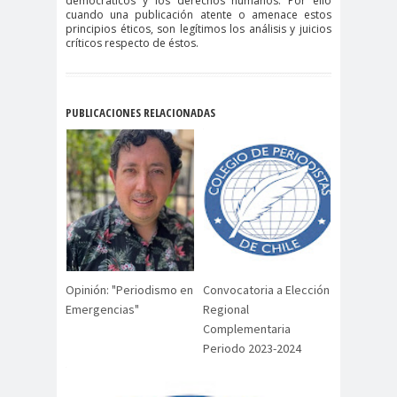
democráticos y los derechos humanos. Por ello
digital
violencia
cuando una publicación atente o amenace estos
Acuerdo por la
principios éticos, son legítimos los análisis y juicios
críticos respecto de éstos.
paz
Acuerdo por la Paz y
Nueva
PUBLICACIONES RELACIONADAS
Acuerdo por la Paz y Nueva
Constitución
ADN
adultos
Afganistá
mayores
n
AFUCA
agresió
agresión
P
n
periodistas
agresion
agresiones a la
es
prensa
Opinión: "Periodismo en
Convocatoria a Elección
Emergencias"
Regional
Alberto Gato
Complementaria
Gamboa
Periodo 2023-2024
Alcaldía Ciudadana de
Valparaíso