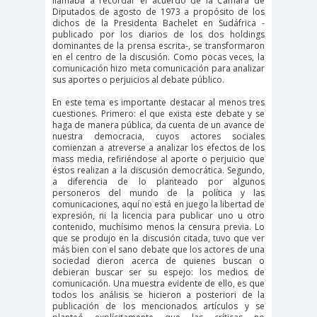
llamaba a recordar el acuerdo de la Cámara de
Diputados de agosto de 1973 a propósito de los
#Noticias #Elecciones
dichos de la Presidenta Bachelet en Sudáfrica -
publicado por los diarios de los dos holdings
#Colegiodeperiodistas
dominantes de la prensa escrita-, se transformaron
#Eleccion
#Elecciones2
en el centro de la discusión. Como pocas veces, la
comunicación hizo meta comunicación para analizar
es
024
sus aportes o perjuicios al debate público.
#FalloJudic
#GabrielBoric
En este tema es importante destacar al menos tres
ial
Font
cuestiones. Primero: el que exista este debate y se
haga de manera pública, da cuenta de un avance de
#Géner
#GéneroYDD
#Importan
nuestra democracia, cuyos actores sociales
o
HH
te
comienzan a atreverse a analizar los efectos de los
mass media, refiriéndose al aporte o perjuicio que
#Importante #Noticias
éstos realizan a la discusión democrática. Segundo,
a diferencia de lo planteado por algunos
#Asamblea
personeros del mundo de la política y las
comunicaciones, aquí no está en juego la libertad de
#Colegiodeperiodistas
expresión, ni la licencia para publicar uno u otro
#InformarNoEs
#LibertadDePr
contenido, muchísimo menos la censura previa. Lo
que se produjo en la discusión citada, tuvo que ver
Delito
ensa
más bien con el sano debate que los actores de una
#MediosNoSexi
#Mega
sociedad dieron acerca de quienes buscan o
debieran buscar ser su espejo: los medios de
stas
#Megame
comunicación. Una muestra evidente de ello, es que
todos los análisis se hicieron a posteriori de la
dia
publicación de los mencionados artículos y se