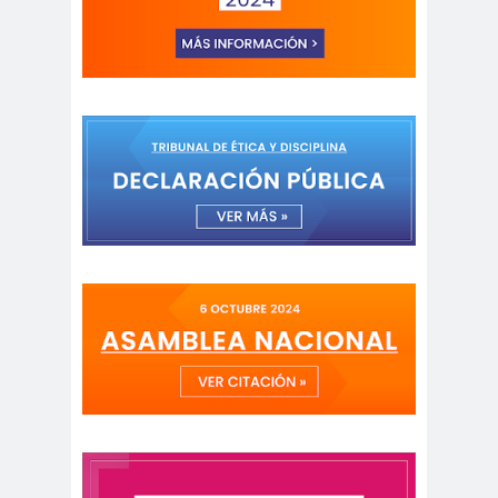
peirodistas
Asociación Nacional de
Magistrados
asociacion
ataque
es
megavisión
Autism
Aymar
Aysén
o
a
Baltazar
Garzón
bancoesta
Bárbara
do
Huberman
Barcelom
bases para el
a
debate
BBC
beca
Berlin
Berlín
NEWS
Bernardo Larraín
Matte
Bernardo Soria
Bilabo
biobio