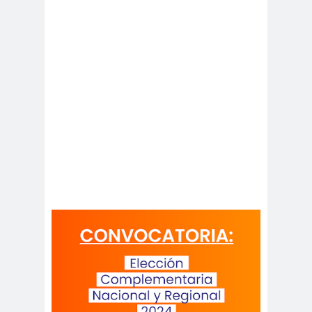
Antonio
aprueb
Araucaní
Márquez
o
a
Arco de
argentin
Arica
Triunfo
a
Arica
Aristegui en
Parinacota
vivo
asamble
Asamblea
a
Anual
Asamblea
Constituyente
Asamblea
Extraordinaria
Asamblea por el
Pacto Social
Asociación Abuelas de
Plaza de Mayo
asociación de mujeres