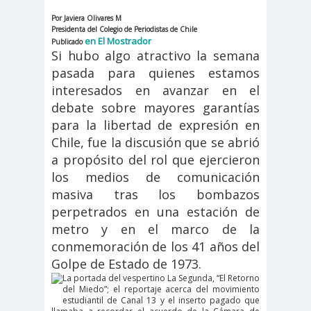
Por Javiera Olivares M
cación
Presidenta del Colegio de Periodistas de Chile
#DerechosFundam
#Destaca
en El Mostrador
Publicado
Si hubo algo atractivo la semana
entales
do
pasada para quienes estamos
#Destacado
interesados en avanzar en el
#Importante
debate sobre mayores garantías
#Destacado #Importante
para la libertad de expresión en
#Noticias #Asamblea
Chile, fue la discusión que se abrió
#Colegiodeperiodistas
a propósito del rol que ejercieron
#Destacado #Importante
los medios de comunicación
#Noticias #CongresoNacional
masiva tras los bombazos
#Colegiodeperiodistas
perpetrados en una estación de
#Destacado #Importante
metro y en el marco de la
conmemoración de los 41 años del
#Noticias #Elecciones
Golpe de Estado de 1973.
#CandidaturasConsejoNacional
La portada del vespertino La Segunda, “El Retorno
#Colegiodeperiodistas
del Miedo”; el reportaje acerca del movimiento
estudiantil de Canal 13 y el inserto pagado que
#Destacado #Importante