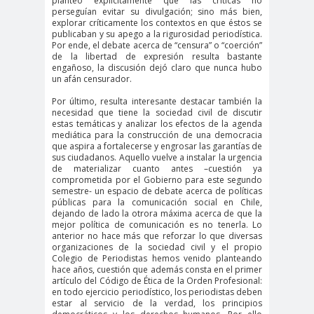
planteó explícitamente que las críticas no
#noticia
perseguían evitar su divulgación; sino más bien,
s
explorar críticamente los contextos en que éstos se
publicaban y su apego a la rigurosidad periodística.
#Noticias #Asamblea
Por ende, el debate acerca de “censura” o “coerción”
de la libertad de expresión resulta bastante
#Colegiodeperiodistas
engañoso, la discusión dejó claro que nunca hubo
#PrensaProte
1 de
un afán censurador.
gida
mayo
Por último, resulta interesante destacar también la
necesidad que tiene la sociedad civil de discutir
11 de
18 de
estas temáticas y analizar los efectos de la agenda
septiembre
octubre
mediática para la construcción de una democracia
que aspira a fortalecerse y engrosar las garantías de
1DEMAY
8demarz
aborto
sus ciudadanos. Aquello vuelve a instalar la urgencia
de materializar cuanto antes –cuestión ya
O
o
comprometida por el Gobierno para este segundo
Abraham
Abrazo
abuso
semestre- un espacio de debate acerca de políticas
públicas para la comunicación social en Chile,
Santibañez
s
s
dejando de lado la otrora máxima acerca de que la
abusos
mejor política de comunicación es no tenerla. Lo
anterior no hace más que reforzar lo que diversas
laborales
organizaciones de la sociedad civil y el propio
Colegio de Periodistas hemos venido planteando
Academia de Humanismo
hace años, cuestión que además consta en el primer
artículo del Código de Ética de la Orden Profesional:
Cristiano
en todo ejercicio periodístico, los periodistas deben
activismo
actos de
estar al servicio de la verdad, los principios