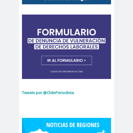
Cáceres
Montiel
Carolina
Carolina
Plaza
Trejo
Carolina
Carozz
Vera
i
carreras de Periodismo y
Publicidad
Carta a los
carta
Periodistas
abierta
Carta de
Carta
Chillán
Maior
Casa
Tweets por @ChilePeriodista
Central
Cátedra de Derechos Humanos
de la Vicerrectoría de Extensión y
Comunicaciones de la U. de Chile
CCDH
Cementerio