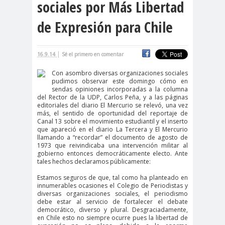
sociales por Más Libertad
cación
de Expresión para Chile
#DerechosFundam
#Destaca
entales
do
#Destacado
|
16.9.14
Sé el primero en comentar
#Importante
Con asombro diversas organizaciones sociales
#Destacado #Importante
pudimos observar este domingo cómo en
sendas opiniones incorporadas a la columna
#Noticias #Asamblea
del Rector de la UDP, Carlos Peña, y a las páginas
editoriales del diario El Mercurio se relevó, una vez
#Colegiodeperiodistas
más, el sentido de oportunidad del reportaje de
#Destacado #Importante
Canal 13 sobre el movimiento estudiantil y el inserto
que apareció en el diario La Tercera y El Mercurio
#Noticias #CongresoNacional
llamando a “recordar” el documento de agosto de
1973 que reivindicaba una intervención militar al
#Colegiodeperiodistas
gobierno entonces democráticamente electo. Ante
tales hechos declaramos públicamente:
#Destacado #Importante
Estamos seguros de que, tal como ha planteado en
#Noticias #Elecciones
innumerables ocasiones el Colegio de Periodistas y
#CandidaturasConsejoNacional
diversas organizaciones sociales, el periodismo
debe estar al servicio de fortalecer el debate
#Colegiodeperiodistas
democrático, diverso y plural. Desgraciadamente,
en Chile esto no siempre ocurre pues la libertad de
#Destacado #Importante