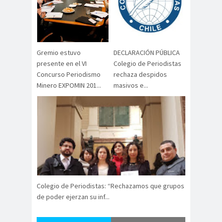
Alejandra
Alejandro
Riveros
Navarro
Alejandro
Torres
Gremio estuvo
DECLARACIÓN PÚBLICA
Alto Comisionado de ONU
presente en el VI
Colegio de Periodistas
para los DDHH
Concurso Periodismo
rechaza despidos
Álvaro
Alvaro
amenaz
Minero EXPOMIN 201...
masivos e...
Elizalde
Ortiz
as
Aminátegui
Amnistía
31
Internacional
Andrés
ANEF
Oppenheimer
ANEF
Tarapacá
ANID
aniversar
Aniversario
Colegio de Periodistas: “Rechazamos que grupos
io
63
de poder ejerzan su inf...
Aniversario
ANNEF
Antofagas
65
ta