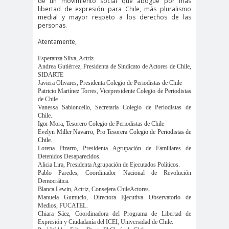
de un movimiento social que abogue por más
#noticia
libertad de expresión para Chile, más pluralismo
s
medial y mayor respeto a los derechos de las
personas.
#Noticias #Asamblea
Atentamente,
#Colegiodeperiodistas
#PrensaProte
1 de
Esperanza Silva, Actriz.
Andrea Gutiérrez, Presidenta de Sindicato de Actores de Chile,
gida
mayo
SIDARTE
11 de
18 de
Javiera Olivares, Presidenta Colegio de Periodistas de Chile
Patricio Martínez Torres, Vicepresidente Colegio de Periodistas
septiembre
octubre
de Chile
Vanessa Sabioncello, Secretaria Colegio de Periodistas de
1DEMAY
8demarz
aborto
Chile.
Igor Mora, Tesorero Colegio de Periodistas de Chile
O
o
Evelyn Miller Navarro, Pro Tesorera Colegio de Periodistas de
Abraham
Abrazo
abuso
Chile.
Lorena Pizarro, Presidenta Agrupación de Familiares de
Santibañez
s
s
Detenidos Desaparecidos.
abusos
Alicia Lira, Presidenta Agrupación de Ejecutados Políticos.
Pablo Paredes, Coordinador Nacional de Revolución
laborales
Democrática.
Blanca Lewin, Actriz, Consejera ChileActores.
Academia de Humanismo
Manuela Gumucio, Directora Ejecutiva Observatorio de
Cristiano
Medios, FUCATEL.
Chiara Sáez, Coordinadora del Programa de Libertad de
activismo
actos de
Expresión y Ciudadanía del ICEI, Universidad de Chile.