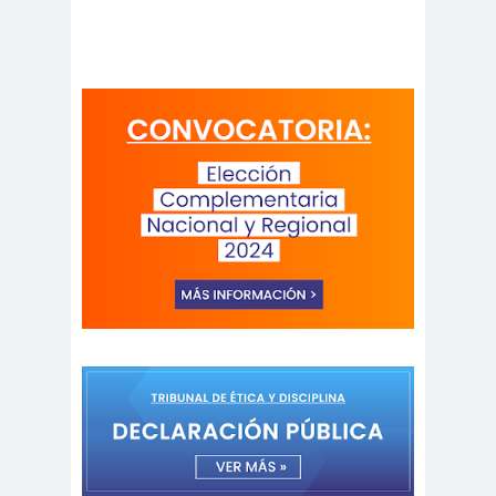
peirodistas
Asociación Nacional de
Magistrados
asociacion
ataque
es
megavisión
Autism
Aymar
Aysén
o
a
Baltazar
Garzón
bancoesta
Bárbara
do
Huberman
Barcelom
bases para el
a
debate
BBC
beca
Berlin
Berlín
NEWS
Bernardo Larraín
Matte
Bernardo Soria
Bilabo
biobio