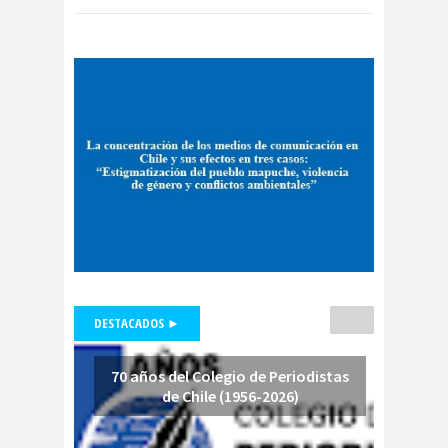
los ojos del mundo están sobre
de Valparaíso
usted!
Colegio de Periodistas
Regional Bio Bio
Colegio en la
Prensa
Colegio Médico de
Chile
Colegio Médico
Valparaíso
ColegiodePeriod
istas
Colegios
Colombi
DESTACADOS ►
Profesionales
a
Columnas de
columnas de
70 años del Colegio de Periodistas
de Chile (1956-2026)
Opinión
opinón
Comisarí