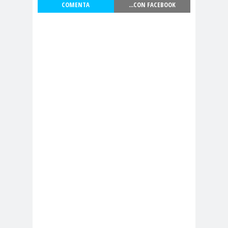
COMENTA
...CON FACEBOOK
Antonio
aprueb
Araucaní
Márquez
o
a
Arco de
argentin
Arica
Triunfo
a
Arica
Aristegui en
Parinacota
vivo
asamble
Asamblea
a
Anual
Asamblea
Constituyente
Asamblea
Extraordinaria
Asamblea por el
Pacto Social
Asociación Abuelas de
Plaza de Mayo
asociación de mujeres