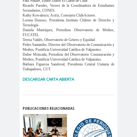
Paul Walder, Editor Diario El Clarín de Chile.
digital
violencia
Ricardo Paredes, Vocero de la Coordinadora de Estudiantes
Acuerdo por la
Secundarios, CONES.
Kathy Kowalezco, Actriz, Consejera ChileActores.
paz
Lorena Donoso, Presidenta Instituto Chileno de Derecho y
Tecnología
Acuerdo por la Paz y
Daniela Manríquez, Periodista Observatorio de Medios,
Nueva
FUCATEL
Teresa Valdés, Observatorio de Género y Equidad.
Acuerdo por la Paz y Nueva
Pedro Santander, Director del Observatorio de Comunicación y
Medios, Pontificia Universidad Católica de Valparaíso.
Constitución
Dafne Moncada, Periodista del Observatorio Comunicación y
ADN
adultos
Afganistá
Medios, Pontificia Universidad Católica de Valparaíso.
Bárbara Figueroa Sandoval, Presidenta Central Unitaria de
mayores
n
Trabajadores, CUT.
AFUCA
agresió
agresión
DESCARGAR CARTA ABIERTA
P
n
periodistas
agresion
agresiones a la
es
prensa
Alberto Gato
PUBLICACIONES RELACIONADAS
Gamboa
Alcaldía Ciudadana de
Valparaíso