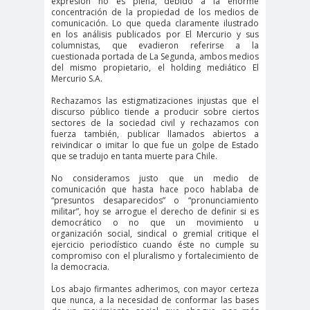
expresión no es plena, debido a la enorme
concentración de la propiedad de los medios de
#Noticias #Elecciones
comunicación. Lo que queda claramente ilustrado
#Colegiodeperiodistas
en los análisis publicados por El Mercurio y sus
columnistas, que evadieron referirse a la
#Eleccion
#Elecciones2
cuestionada portada de La Segunda, ambos medios
del mismo propietario, el holding mediático El
es
024
Mercurio S.A.
#FalloJudic
#GabrielBoric
Rechazamos las estigmatizaciones injustas que el
ial
Font
discurso público tiende a producir sobre ciertos
sectores de la sociedad civil y rechazamos con
#Géner
#GéneroYDD
#Importan
fuerza también, publicar llamados abiertos a
o
HH
te
reivindicar o imitar lo que fue un golpe de Estado
que se tradujo en tanta muerte para Chile.
#Importante #Noticias
No consideramos justo que un medio de
#Asamblea
comunicación que hasta hace poco hablaba de
“presuntos desaparecidos” o “pronunciamiento
#Colegiodeperiodistas
militar”, hoy se arrogue el derecho de definir si es
#InformarNoEs
#LibertadDePr
democrático o no que un movimiento u
organización social, sindical o gremial critique el
Delito
ensa
ejercicio periodístico cuando éste no cumple su
#MediosNoSexi
#Mega
compromiso con el pluralismo y fortalecimiento de
la democracia.
stas
#Megame
Los abajo firmantes adherimos, con mayor certeza
dia
que nunca, a la necesidad de conformar las bases