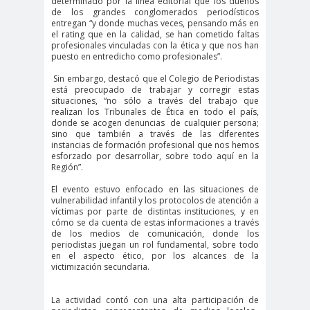
determinado por la línea editorial que los dueños
#noticia
de los grandes conglomerados periodísticos
s
entregan “y donde muchas veces, pensando más en
el rating que en la calidad, se han cometido faltas
#Noticias #Asamblea
profesionales vinculadas con la ética y que nos han
puesto en entredicho como profesionales”.
#Colegiodeperiodistas
#PrensaProte
1 de
Sin embargo, destacó que el Colegio de Periodistas
está preocupado de trabajar y corregir estas
gida
mayo
situaciones, “no sólo a través del trabajo que
11 de
18 de
realizan los Tribunales de Ética en todo el país,
donde se acogen denuncias
de cualquier persona;
septiembre
octubre
sino que también a través de las diferentes
instancias de formación profesional que nos hemos
1DEMAY
8demarz
aborto
esforzado por desarrollar, sobre todo aquí en la
Región”.
O
o
Abraham
Abrazo
abuso
El evento estuvo enfocado en las situaciones de
vulnerabilidad infantil y los protocolos de atención a
Santibañez
s
s
víctimas por parte de distintas instituciones, y en
abusos
cómo se da cuenta de estas informaciones a través
de los medios de comunicación, donde los
laborales
periodistas juegan un rol fundamental, sobre todo
en el aspecto ético, por los alcances de la
Academia de Humanismo
victimización secundaria.
Cristiano
activismo
actos de
La actividad contó con una alta participación de