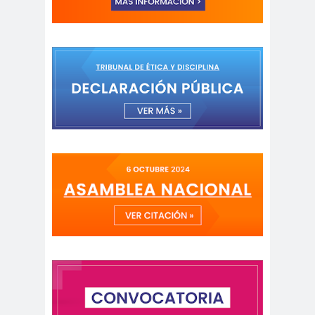
peirodistas
Asociación Nacional de
Magistrados
asociacion
ataque
es
megavisión
Autism
Aymar
Aysén
o
a
Baltazar
Garzón
bancoesta
Bárbara
do
Huberman
Barcelom
bases para el
a
debate
BBC
beca
Berlin
Berlín
NEWS
Bernardo Larraín
Matte
Bernardo Soria
Bilabo
biobio