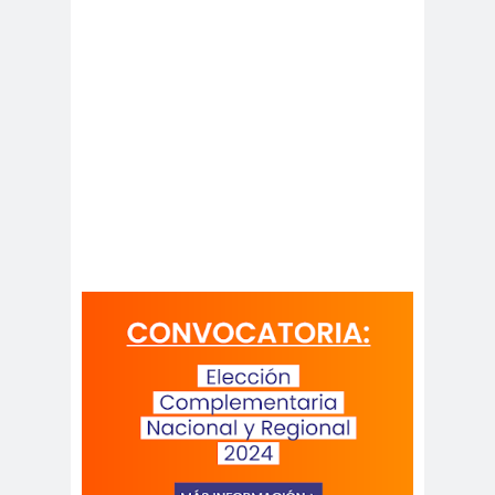
Antonio
aprueb
Araucaní
Márquez
o
a
Arco de
argentin
Arica
Triunfo
a
Arica
Aristegui en
Parinacota
vivo
asamble
Asamblea
a
Anual
Asamblea
Constituyente
Asamblea
Extraordinaria
Asamblea por el
Pacto Social
Asociación Abuelas de
Plaza de Mayo
asociación de mujeres