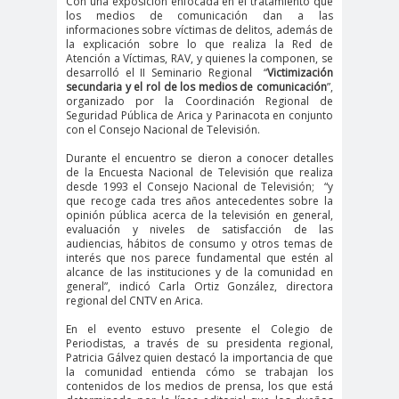
Con una exposición enfocada en el tratamiento que
los medios de comunicación dan a las
#Noticias #Elecciones
informaciones sobre víctimas de delitos, además de
#Colegiodeperiodistas
la explicación sobre lo que realiza la Red de
Atención a Víctimas, RAV, y quienes la componen, se
#Eleccion
#Elecciones2
desarrolló el II Seminario Regional “
Victimización
secundaria y el rol de los medios de comunicación
”,
es
024
organizado por la Coordinación Regional de
#FalloJudic
#GabrielBoric
Seguridad Pública de Arica y Parinacota en conjunto
con el Consejo Nacional de Televisión.
ial
Font
Durante el encuentro se dieron a conocer detalles
#Géner
#GéneroYDD
#Importan
de la Encuesta Nacional de Televisión que realiza
o
HH
te
desde 1993 el Consejo Nacional de Televisión;
“y
que recoge cada tres años antecedentes sobre la
#Importante #Noticias
opinión pública acerca de la televisión en general,
evaluación y niveles de satisfacción de las
#Asamblea
audiencias, hábitos de consumo y otros temas de
interés que nos parece fundamental que estén al
#Colegiodeperiodistas
alcance de las instituciones y de la comunidad en
#InformarNoEs
#LibertadDePr
general”, indicó Carla Ortiz González, directora
regional del CNTV en Arica.
Delito
ensa
#MediosNoSexi
#Mega
En el evento estuvo presente el Colegio de
Periodistas, a través de su presidenta regional,
stas
#Megame
Patricia Gálvez quien destacó la importancia de que
la comunidad entienda cómo se trabajan los
dia
contenidos de los medios de prensa, los que está