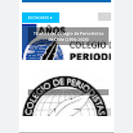
de Valparaíso
Colegio de Periodistas
DESTACADOS ►
Regional Bio Bio
Colegio en la
70 años del Colegio de Periodistas
Prensa
de Chile (1956-2026)
Colegio Médico de
Chile
Colegio Médico
Valparaíso
ColegiodePeriod
istas
Colegios
Colombi
Profesionales
a
Columnas de
columnas de
Opinión
opinón
Comisarí