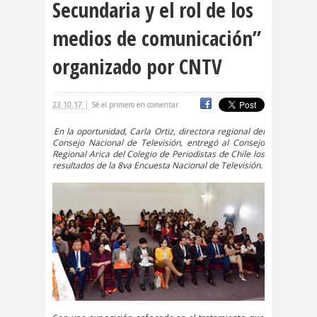
Secundaria y el rol de los
cación
medios de comunicación”
#DerechosFundam
#Destaca
entales
do
organizado por CNTV
#Destacado
#Importante
|
23.10.17
Sé el primero en comentar
#Destacado #Importante
En la oportunidad, Carla Ortiz, directora regional del
·
#Noticias #Asamblea
Consejo Nacional de Televisión, entregó al Consejo
Regional Arica del Colegio de Periodistas de Chile los
#Colegiodeperiodistas
resultados de la 8va Encuesta Nacional de Televisión.
#Destacado #Importante
#Noticias #CongresoNacional
#Colegiodeperiodistas
#Destacado #Importante
#Noticias #Elecciones
#CandidaturasConsejoNacional
#Colegiodeperiodistas
#Destacado #Importante