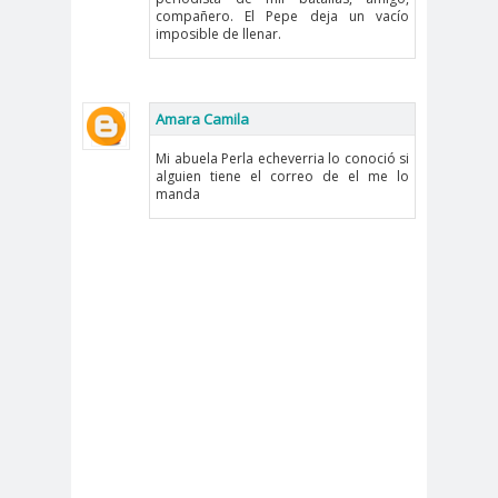
compañero. El Pepe deja un vacío
peirodistas
imposible de llenar.
Asociación Nacional de
Magistrados
asociacion
ataque
Amara Camila
es
megavisión
Mi abuela Perla echeverria lo conoció si
Autism
Aymar
Aysén
alguien tiene el correo de el me lo
manda
o
a
Baltazar
Garzón
bancoesta
Bárbara
do
Huberman
Barcelom
bases para el
a
debate
BBC
beca
Berlin
Berlín
NEWS
Bernardo Larraín
Matte
Bernardo Soria
Bilabo
biobio