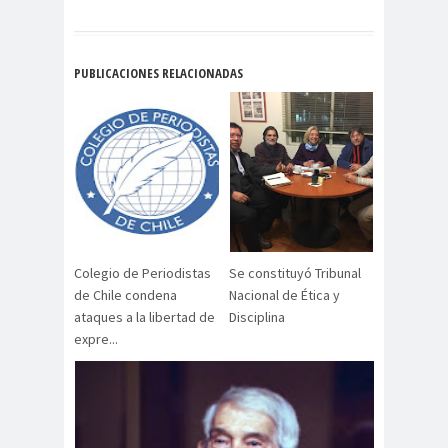
Alejandra
Alejandro
Riveros
Navarro
Alejandro
PUBLICACIONES RELACIONADAS
Torres
Alto Comisionado de ONU
para los DDHH
Álvaro
Alvaro
amenaz
Elizalde
Ortiz
as
Aminátegui
Amnistía
31
Internacional
Andrés
ANEF
Colegio de Periodistas
Se constituyó Tribunal
de Chile condena
Nacional de Ética y
Oppenheimer
ANEF
ataques a la libertad de
Disciplina
Tarapacá
expre...
ANID
aniversar
Aniversario
io
63
Aniversario
ANNEF
Antofagas
65
ta