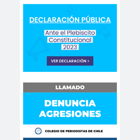
Cáceres
Montiel
Carolina
Carolina
Plaza
Trejo
Carolina
Carozz
Vera
i
carreras de Periodismo y
Publicidad
Carta a los
carta
Periodistas
abierta
Carta de
Carta
Chillán
Maior
Casa
Central
Cátedra de Derechos Humanos
de la Vicerrectoría de Extensión y
Comunicaciones de la U. de Chile
CCDH
Cementerio