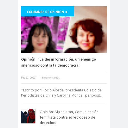
de Valparaíso
COLUMNAS DE OPINIÓN ►
Colegio de Periodistas
Presidente Colegio de Periodistas,
Regional Bio Bio
Danilo Ahumada, participa en
Colegio en la
Mentiras Verdaderas
#Libertaddeexpresión
Prensa
Colegio Médico de
Chile
Colegio Médico
Opinión: "La desinformación, un enemigo
silencioso contra la democracia"
Valparaíso
ColegiodePeriod
Feb 21, 2023
|
9 comentarios
Derecho a la Comunicación para un
istas
nuevo Chile
Colegios
Colombi
*Escrito por: Rocío Alorda, presidenta Colegio de
Periodistas de Chile y Carolina Montiel, periodist...
Profesionales
a
Columnas de
columnas de
Opinión: Afganistán, Comunicación
Opinión
opinón
feminista contra el retroceso de
Comisarí
derechos