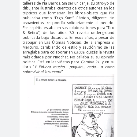
#noticia
talleres de Pía Barros. Sin ser un canje, su otro-yo de
dibujante ilustraba cuentos de otros autores en los
s
trípticos que formaban los libros-objeto que Pía
#Noticias #Asamblea
publicaba como “Ergo Sum”. Rápido, diligente, sin
aspavientos, respondía solidariamente al pedido.
#Colegiodeperiodistas
Ese espíritu estaba en sus colaboraciones para “Tiro
& Retiro”, de los años ’80, revista underground
#PrensaProte
1 de
publicada bajo dictadura. En esos años, a pesar de
gida
mayo
trabajar en Las Últimas Noticias, de la empresa El
Mercurio, cambiando de estilo y seudónimo se las
11 de
18 de
arreglaba para colaborar en
Cauce
, quizás la revista
más odiada por Pinochet. No callaba su su opinión
septiembre
octubre
política. Está en las viñetas para
Cambio 21
y en su
1DEMAY
8demarz
aborto
libro “
Y Piñ-era mucho… poquito… nada… o como
sobrevivir al ‘tusunami’
”.
O
o
Abraham
Abrazo
abuso
Santibañez
s
s
abusos
laborales
Academia de Humanismo
Cristiano
activismo
actos de