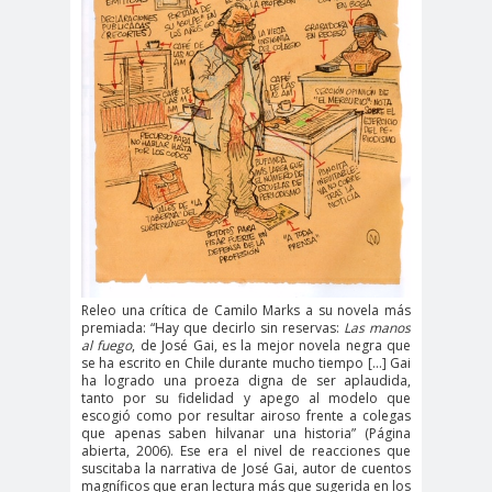
#Noticias #Elecciones
#Colegiodeperiodistas
#Eleccion
#Elecciones2
es
024
#FalloJudic
#GabrielBoric
ial
Font
#Géner
#GéneroYDD
#Importan
o
HH
te
#Importante #Noticias
#Asamblea
Releo una crítica de Camilo Marks a su novela más
#Colegiodeperiodistas
premiada: “Hay que decirlo sin reservas:
Las manos
#InformarNoEs
#LibertadDePr
al fuego
, de José Gai, es la mejor novela negra que
se ha escrito en Chile durante mucho tiempo […] Gai
Delito
ensa
ha logrado una proeza digna de ser aplaudida,
tanto por su fidelidad y apego al modelo que
#MediosNoSexi
#Mega
escogió como por resultar airoso frente a colegas
que apenas saben hilvanar una historia” (Página
stas
#Megame
abierta, 2006). Ese era el nivel de reacciones que
suscitaba la narrativa de José Gai, autor de cuentos
dia
magníficos que eran lectura más que sugerida en los