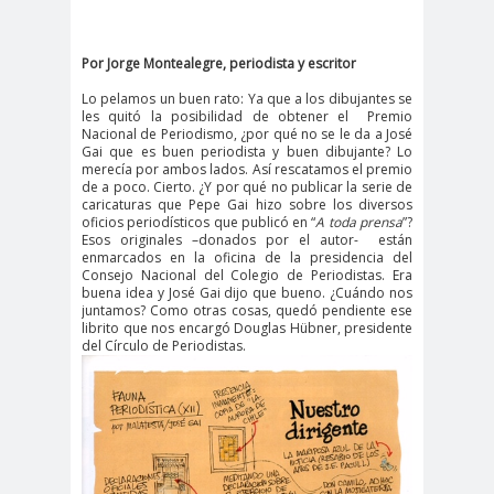
cación
#DerechosFundam
#Destaca
Por Jorge Montealegre, periodista y escritor
entales
do
Lo pelamos un buen rato: Ya que a los dibujantes se
#Destacado
les quitó la posibilidad de obtener el
Premio
Nacional de Periodismo, ¿por qué no se le da a José
#Importante
Gai que es buen periodista y buen dibujante? Lo
merecía por ambos lados. Así rescatamos el premio
#Destacado #Importante
de a poco. Cierto. ¿Y por qué no publicar la serie de
caricaturas que Pepe Gai hizo sobre los diversos
#Noticias #Asamblea
oficios periodísticos que publicó en “
A toda prensa
”?
Esos originales –donados por el autor-
están
#Colegiodeperiodistas
enmarcados en la oficina de la presidencia del
#Destacado #Importante
Consejo Nacional del Colegio de Periodistas. Era
buena idea y José Gai dijo que bueno. ¿Cuándo nos
#Noticias #CongresoNacional
juntamos? Como otras cosas, quedó pendiente ese
librito que nos encargó Douglas Hübner, presidente
#Colegiodeperiodistas
del Círculo de Periodistas.
#Destacado #Importante
#Noticias #Elecciones
#CandidaturasConsejoNacional
#Colegiodeperiodistas
#Destacado #Importante