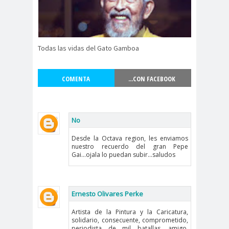
Antonio
aprueb
Araucaní
Márquez
o
a
Arco de
argentin
Arica
Todas las vidas del Gato Gamboa
Triunfo
a
Arica
Aristegui en
Parinacota
vivo
COMENTA
...CON FACEBOOK
asamble
Asamblea
a
Anual
Asamblea
No
Constituyente
Desde la Octava region, les enviamos
Asamblea
nuestro recuerdo del gran Pepe
Gai...ojala lo puedan subir...saludos
Extraordinaria
Asamblea por el
Pacto Social
Ernesto Olivares Perke
Asociación Abuelas de
Plaza de Mayo
Artista de la Pintura y la Caricatura,
solidario, consecuente, comprometido,
asociación de mujeres
periodista de mil batallas, amigo,