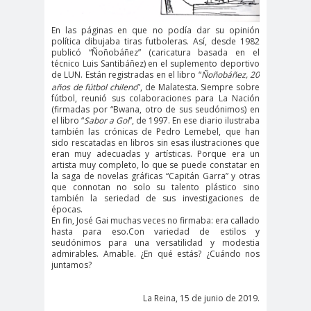
digital
violencia
Acuerdo por la
En las páginas en que no podía dar su opinión
política dibujaba tiras futboleras. Así, desde 1982
paz
publicó “Ñoñobáñez” (caricatura basada en el
Acuerdo por la Paz y
técnico Luis Santibáñez) en el suplemento deportivo
de LUN. Están registradas en el libro “
Ñoñobáñez, 20
Nueva
años de fútbol chileno
”, de Malatesta
. Siempre sobre
Acuerdo por la Paz y Nueva
fútbol, reunió sus colaboraciones para La Nación
(firmadas por “Bwana, otro de sus seudónimos) en
Constitución
el libro “
Sabor a Gol
”, de 1997. En ese diario ilustraba
también las crónicas de Pedro Lemebel, que han
ADN
adultos
Afganistá
sido rescatadas en libros sin esas ilustraciones que
mayores
n
eran muy adecuadas y artísticas. Porque era un
artista muy completo, lo que se puede constatar en
AFUCA
agresió
agresión
la saga de novelas gráficas “Capitán Garra” y otras
que connotan no solo su talento plástico sino
P
n
periodistas
también la seriedad de sus investigaciones de
agresion
agresiones a la
épocas.
En fin, José Gai muchas veces no firmaba: era callado
es
prensa
hasta para eso.Con variedad de estilos y
Alberto Gato
seudónimos para una versatilidad y modestia
admirables. Amable. ¿En qué estás? ¿Cuándo nos
Gamboa
juntamos?
Alcaldía Ciudadana de
La Reina, 15 de junio de 2019.
Valparaíso