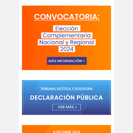
Antonio
aprueb
Araucaní
Márquez
o
a
Arco de
argentin
Arica
Triunfo
a
Arica
Aristegui en
Parinacota
vivo
asamble
Asamblea
a
Anual
Asamblea
Constituyente
Asamblea
Extraordinaria
Asamblea por el
Pacto Social
Asociación Abuelas de
Plaza de Mayo
asociación de mujeres