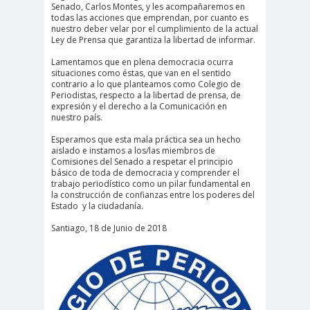
Senado, Carlos Montes, y les acompañaremos en
#Noticias #Elecciones
todas las acciones que emprendan, por cuanto es
nuestro deber velar por el cumplimiento de la actual
#Colegiodeperiodistas
Ley de Prensa que garantiza la libertad de informar.
#Eleccion
#Elecciones2
Lamentamos que en plena democracia ocurra
es
024
situaciones como éstas, que van en el sentido
contrario a lo que planteamos como Colegio de
#FalloJudic
#GabrielBoric
Periodistas, respecto a la libertad de prensa, de
expresión y el derecho a la Comunicación en
ial
Font
nuestro país.
#Géner
#GéneroYDD
#Importan
Esperamos que esta mala práctica sea un hecho
o
HH
te
aislado e instamos a los/las miembros de
#Importante #Noticias
Comisiones del Senado a respetar el principio
básico de toda de democracia y comprender el
#Asamblea
trabajo periodístico como un pilar fundamental en
la construcción de confianzas entre los poderes del
#Colegiodeperiodistas
Estado y la ciudadanía.
#InformarNoEs
#LibertadDePr
Santiago, 18 de Junio de 2018
Delito
ensa
#MediosNoSexi
#Mega
stas
#Megame
dia