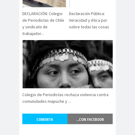
digital
violencia
Acuerdo por la
DECLARACIÓN: Colegio
Declaración Pública:
paz
de Periodistas de Chile
Veracidad y ética por
Acuerdo por la Paz y
y sindicato de
sobre todas las cosas
trabajador...
Nueva
Acuerdo por la Paz y Nueva
Constitución
ADN
adultos
Afganistá
mayores
n
AFUCA
agresió
agresión
P
n
periodistas
agresion
agresiones a la
Colegio de Periodistas rechaza violencia contra
es
prensa
comunidades mapuche y ...
Alberto Gato
Gamboa
COMENTA
...CON FACEBOOK
Alcaldía Ciudadana de
Valparaíso