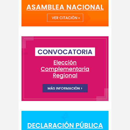
peirodistas
Asociación Nacional de
Magistrados
asociacion
ataque
es
megavisión
Autism
Aymar
Aysén
o
a
Baltazar
Garzón
bancoesta
Bárbara
do
Huberman
Barcelom
bases para el
a
debate
BBC
beca
Berlin
Berlín
NEWS
Bernardo Larraín
Matte
Bernardo Soria
Bilabo
biobio