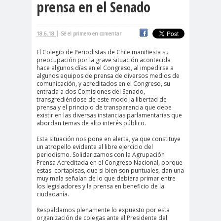
prensa en el Senado
cación
#DerechosFundam
#Destaca
|
18.6.18
Sé el primero en comentar
entales
do
#Destacado
El Colegio de Periodistas de Chile manifiesta su
preocupación por la grave situación acontecida
#Importante
hace algunos días en el Congreso, al impedirse a
algunos equipos de prensa de diversos medios de
#Destacado #Importante
comunicación, y acreditados en el Congreso, su
entrada a dos Comisiones del Senado,
#Noticias #Asamblea
transgrediéndose de este modo la libertad de
prensa y el principio de transparencia que debe
#Colegiodeperiodistas
existir en las diversas instancias parlamentarias que
#Destacado #Importante
abordan temas de alto interés público.
#Noticias #CongresoNacional
Esta situación nos pone en alerta, ya que constituye
un atropello evidente al libre ejercicio del
#Colegiodeperiodistas
periodismo. Solidarizamos con la Agrupación
#Destacado #Importante
Prensa Acreditada en el Congreso Nacional, porque
estas cortapisas, que si bien son puntuales, dan una
#Noticias #Elecciones
muy mala señalan de lo que debiera primar entre
los legisladores y la prensa en beneficio de la
#CandidaturasConsejoNacional
ciudadanía.
#Colegiodeperiodistas
Respaldamos plenamente lo expuesto por esta
#Destacado #Importante
organización de colegas ante el Presidente del