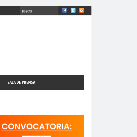
#ComisiónDDHH #DDHH
chosFundamentales
#Destacado
SALA DE PRENSA
l
#GabrielBoricFont
#Género
LibertadDePrensa
#MediosNoSexistas
11 de septiembre
18 de octubre
manismo Cristiano
activismo digital
N
adultos mayores
Afganistán
AFUCAP