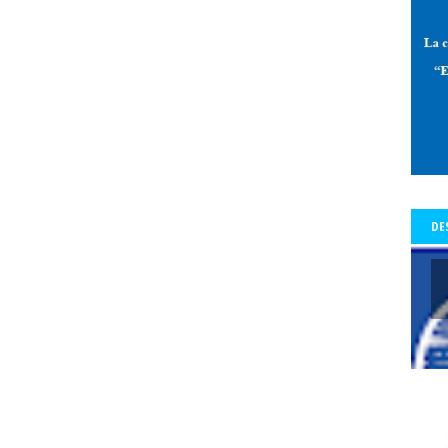
 de Allende-Salazar
paz
Pedro Aguilera
Pedro Aguilera Flores
mo con Historia - Crónicas
Periodismo con Historia - Galerías
periodi
os Tiempos de la Cólera
periodista
periodistas
Periodistas y Com
a Baquedano
Plazo Ñuñoa
plebiscito vinculante
plebiscito2020
l
premio
premio Lenka Franulic
premio municipal
Premio Nacio
d
prensa
prensa detenida
Presidencia de la República
Preside
a del Colegio de Periodistas
presidenta del Colegio de Periodistas de C
te Piñera
proceso constrituyente
Profesionales de la prensa
pro
DE
res
protección a periodistas y comunicadores
protestas
protesta
legio
pucón
pueblos origniarios
Puerta del Sol de Madrid
Punt
s Arancibia
rating
Rector
Rector Universidad Católica del Norte
a
Red de Periodistas Feministas
Red de Periodistas Feministas de Amé
Red Internacional de Periodistas con Visión de Género
redes social
Regional Aysén
Regional Bío Bío
Regional de Los Ríos
Regional 
ional Valparaiso
Regional Valparaíso
Regional Valparaíso. El Mercur