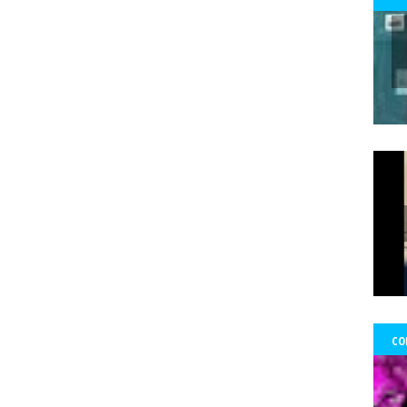
 Ward Edwards
Fernada Maciel
Fernado Atria
Fernandol Paul
fe
s
fondos
formacion
foro ciudadano
Foro de prensa latina
Fo
Francisco Martorell
Fuerzas Armadas
Fundación Mario Benedetti
nos
gobierno
GoldCorp.
Gran Logia de Chile
gremios
Greta 
gado Sánchez
Guillo
gustavo gatica
Gustavo Sylvestre
Héctor V
Uribe
Hernán Uribe Ortega
Hola Chile
homenaje
Hospital Fricke
ambio Miranda
Human Rights Watch
Idioia Villanueva
Ignacio Sá
información
Informar no es delito
Informe RettIg
iniciativa de n
tructivo
investigación
Investigaciones
Iquique
Iquique.
Isabe
mírez Saavedra
Javier Rebolledo
Jeimy Fontecha Jiménez
Jorge Ce
Tabilo
José Carrasco Tapia
José Gai
josé luis
José Miguel Pujad
uan Jorge Faundes Merino
Juan Manuel Zolezzi
Juan Pablo Arancibia
ia
Kevin Gómez Morgado
Krassnoff
La Aurora de Chile
la Gráf
CO
Tercera
las Artes y el Patrimonio
lenka franulic
ley de medios
l
ertad de Prensa
Lorenzo Reyes
Lucha feminista
Lucha Venegas