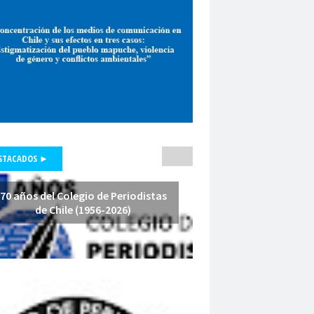
pepone carrrasco
Periodismo
smo de investigación
unicadores Organizados de Chile
pluralismo
poder judicial
polo lillo
nal de Periodismo
premio periodismo
nta
Presidenta Regional de Aysén
hile
Presidente de la República
fesores
protección a la prensa
STACADOS ►
s masivas
proyecto de ley
a Arenas
querella
Radio Cooperativa
70 años del Colegio de Periodistas
de Chile (1956-2026)
Red de Investigación Latinoamericana
rica Latina y el Caribe
es
Región de América Latina y el Caribe
Iquique
Regional Los Rios
io de Valparaíso
Regiones
relatoría