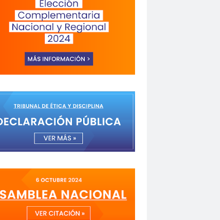
a de Valparaíso
Alejandra Riveros
menazas
Aminátegui 31
versario 65
ANNEF
Antofagasta
o
asamblea
Asamblea Anual
 Mayo
asociación de mujeres peirodistas
Garzón
bancoestado
Bárbara Huberman
 Ibacache
Bilabo
biobio
z
Cabildo
Cabildos
calama
camarógrafos
de televisión
Canales de TV
cantautor
Fuerza del Sol 2019
Carolina Cáceres
Carta a los Periodistas
carta abierta
icaciones de la U. de Chile
CCDH
espertó
chilenos
Chilenos protestan
roitman