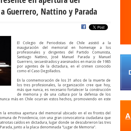
s
agresiones a la prensa
Alberto Gato Gamboa
Alcaldía Ciudadan
 Guerrero, Nattino y Parada
Comisionado de ONU para los DDHH
Álvaro Elizalde
Alvaro Ortiz
a
ANEF
ANEF Tarapacá
ANID
aniversario
Aniversario 63
Ani
rco de Triunfo
argentina
Arica
Arica Parinacota
Aristegui en viv
naria
Asamblea por el Pacto Social
Asociación Abuelas de Plaza de
El Colegio de Periodistas de Chile asistió a la
inauguración del memorial en homenaje a los
iones
ataque megavisión
Autismo
Aymara
Aysén
Baltazar 
profesionales y dirigentes del Partido Comunista,
Santiago Nattino, José Manuel Parada y Manuel
WS
beca
Berlin
Berlín
Bernardo Larraín Matte
Bernardo Soria
Guerrero, secuestrados y asesinados en marzo de 1985
por agentes de la dictadura, en el crimen conocido
QUE SINDICAL DE UNIDAD SOCIAL
bomba lacrimógena
Boris Gonzále
como el Caso Degollados.
camara
Cámara de Diputados
Cámara de Diputados y Diputadas
En la conmemoración de los 31 años de la muerte de
los tres profesionales, la organización cree que hoy,
fos y fotógrafos
Camilo Henríquez
campaña
canal 13
canales 
más que nunca, es necesario fortalecer la construcción
de memoria y de una cultura por la defensa de los
o
Carlos Margotta
Carlos Montes
Carlos Oliva
Carnaval Con la 
nunca más en Chile ocurran estos hechos, promoviendo en este
rejo
Carolina Vera
Carozzi
carreras de Periodismo y Publicidad
Cátedra de Derechos Humanos de la Vicerrectoría de Extensión y Comun
n la emotiva apertura del memorial ubicado en el ex frontis del
 comuna de Providencia, con una gran convocatoria ciudadana que
a
Centro Arte Alameda
Chiguayante
chile
Chile Chico
Chile d
triotas caídos en dictadura, lugar donde se descubrieron las tres
 Parada, junto a la placa denominada "Lugar de Memoria".
de Periodistas
ciudadania
ciudadanía
Claudia Muñoz
Claudio B