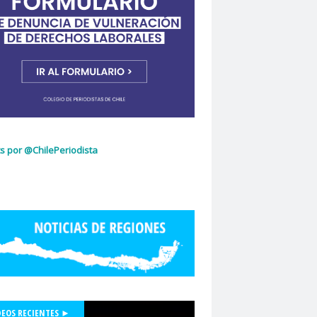
ujeres
Dia Internacional de la Mujer
idad de Chile
dignidad
omingo Olivares
donacion de sangre
curio
El Mercurio de Calama
El Periodista
cciones 2022
glo.cl
Embajada de Estados Unidos
z Capello
Entrama Cultural
Erasmo López
scuela de Periodismo
s por @ChilePeriodista
la de Periodismo USACH
espionaje
Essal
social
Estefanía Martínez
ética periodística
Europarlamentarios
idad de Chile
Facultad de Medicina UC
ión de Sindicatos de la Televisión Chilena
acional de Trabajo Social
Felipe De la Parra Vial
Felipe de Ruyt
DEOS RECIENTES ►