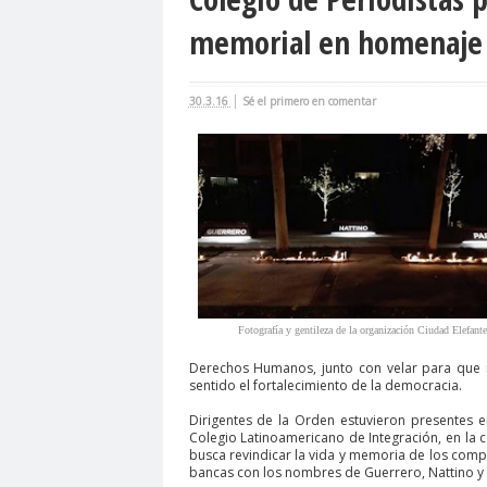
agresión
agresión periodistas
agresione
memorial en homenaje a
Alejandro Navarro
Alejandro Torres
Alto 
Amnistía Internacional
Andrés Oppenheimer
|
30.3.16
Sé el primero en comentar
Antonio Márquez
apruebo
Araucanía
A
Asamblea Constituyente
Asamblea Extraordi
Asociación Nacional de Magistrados
asociac
Barceloma
bases para el debate
BBC NE
bloque por el derecho a la comunicación
BLO
calentamiento global
calidad periodística
camarógrafos reporteros gráficos
camarógra
Fotografía y gentileza de la organización Ciudad Elefante
capacitación
Carabineros
Carlos Cuadrad
Derechos Humanos, junto con velar para que 
Carolina Montiel
sentido el fortalecimiento de la democracia.
Carolina Plaza
Carolina T
Carta de Chillán
Carta Maior
Casa Central
Dirigentes de la Orden estuvieron presentes e
Colegio Latinoamericano de Integración, en la
Cementerio Municipal.Radio Calama
censur
busca revindicar la vida y memoria de los compa
bancas con los nombres de Guerrero, Nattino y
Chilevisión
Chuquicamata
cidh
Circulo 