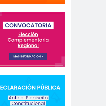
lectivo Chilenos en Madrid
istas Coquimbo
Colegio en la Prensa
Columnas de Opinión
columnas de opinón
 Humanos
rio Orrego”
ión laboral
Comisión Nacional de Género
ón para la Igualdad
Comunicación y DDHH
CONFECH
ongreso nacional
o del Colegio de Periodistas
nacional
CONSEJO ACADÉMICO
 Metropolitano
consejo nacional