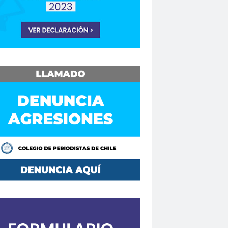
Consejo Regional Biobío
Los Ríos
Consejo Regional El Loa
o Regional Maule
sejos Regionales
vención
Convencionales
convenio
Mutual de Seguridad CCHC 2019
Copesa
corte de apelaciones
aique
crisis
crisis climática
de formación
Curso en Línea
da.
DaniloAhumada
Davis Pastén
defensores de DDHH
Delia Vergara
hoalacomunicacion
derechos
Destacado
DÍA DE LA MUJER
iodista
Dia del Trabajo