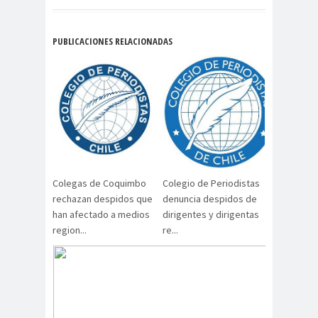
digital
violencia
Acuerdo por la
PUBLICACIONES RELACIONADAS
paz
Acuerdo por la Paz y
Nueva
Acuerdo por la Paz y Nueva
Constitución
ADN
adultos
Afganistá
mayores
n
AFUCA
agresió
agresión
Colegas de Coquimbo
Colegio de Periodistas
P
n
periodistas
rechazan despidos que
denuncia despidos de
agresion
agresiones a la
han afectado a medios
dirigentes y dirigentas
region...
re...
es
prensa
Alberto Gato
Gamboa
Alcaldía Ciudadana de
Valparaíso