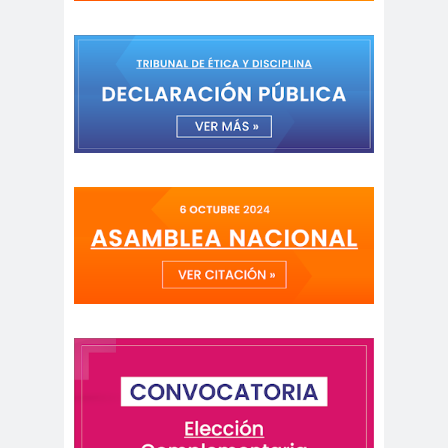
peirodistas
Asociación Nacional de
Magistrados
asociacion
ataque
es
megavisión
Autism
Aymar
Aysén
o
a
Baltazar
Garzón
bancoesta
Bárbara
do
Huberman
Barcelom
bases para el
a
debate
BBC
beca
Berlin
Berlín
NEWS
Bernardo Larraín
Matte
Bernardo Soria
Bilabo
biobio