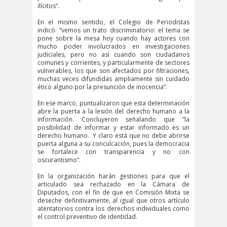
#noticia
ilícitos”.
s
En el mismo sentido, el Colegio de Periodistas
#Noticias #Asamblea
indicó: “vemos un trato discriminatorio: el tema se
pone sobre la mesa hoy cuando hay actores con
#Colegiodeperiodistas
mucho poder involucrados en investigaciones
#PrensaProte
1 de
judiciales, pero no así cuando son ciudadanos
comunes y corrientes, y particularmente de sectores
gida
mayo
vulnerables, los que son afectados por filtraciones,
muchas veces difundidas ampliamente sin cuidado
11 de
18 de
ético alguno por la presunción de inocencia”.
septiembre
octubre
En ese marco, puntualizaron que esta determinación
1DEMAY
8demarz
aborto
abre la puerta a la lesión del derecho humano a la
información. Concluyeron señalando que “la
O
o
posibilidad de informar y estar informado es un
Abraham
Abrazo
abuso
derecho humano. Y claro está que no debe abrirse
puerta alguna a su conculcación, pues la democracia
Santibañez
s
s
se fortalece con transparencia y no con
oscurantismo”.
abusos
En la organización harán gestiones para que el
laborales
articulado sea rechazado en la Cámara de
Academia de Humanismo
Diputados, con el fin de que en Comisión Mixta se
deseche definitivamente, al igual que otros artículo
Cristiano
atentatorios contra los derechos individuales como
activismo
actos de
el control preventivo de identidad.