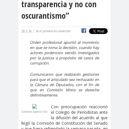
transparencia y no con
cación
oscurantismo”
#DerechosFundam
#Destaca
entales
do
#Destacado
|
28.3.16
Sé el primero en comentar
#Importante
Orden profesional apuntó al momento
#Destacado #Importante
en que se toma la decisión, cuando hay
actores poderosos siendo investigados
#Noticias #Asamblea
por la Justicia a propósito de casos de
#Colegiodeperiodistas
corrupción.
#Destacado #Importante
Comunicaron que realizarán gestiones
#Noticias #CongresoNacional
para que el articulado sea rechazado en
la Cámara de Diputados, con el fin de
#Colegiodeperiodistas
que en Comisión Mixta se deseche
#Destacado #Importante
definitivamente.
#Noticias #Elecciones
Con preocupación reaccionó
#CandidaturasConsejoNacional
el Colegio de Periodistas ante
Gentileza Agencia Uno
la difusión del acuerdo al que
#Colegiodeperiodistas
llegó la Comisión de Constitución del Senado
#Destacado #Importante
y que fuera refrendado la semana pasada, en