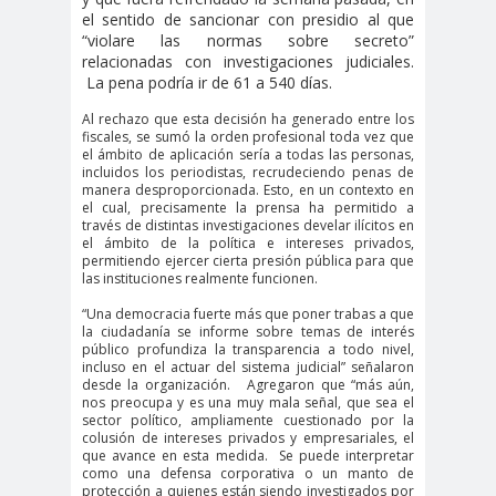
el sentido de sancionar con presidio al que
#Noticias #Elecciones
“violare las normas sobre secreto”
#Colegiodeperiodistas
relacionadas con investigaciones judiciales.
#Eleccion
#Elecciones2
La pena podría ir de 61 a 540 días.
es
024
Al rechazo que esta decisión ha generado entre los
fiscales, se sumó la orden profesional toda vez que
#FalloJudic
#GabrielBoric
el ámbito de aplicación sería a todas las personas,
ial
Font
incluidos los periodistas, recrudeciendo penas de
manera desproporcionada. Esto, en un contexto en
#Géner
#GéneroYDD
#Importan
el cual, precisamente la prensa ha permitido a
través de distintas investigaciones develar ilícitos en
o
HH
te
el ámbito de la política e intereses privados,
#Importante #Noticias
permitiendo ejercer cierta presión pública para que
las instituciones realmente funcionen.
#Asamblea
“Una democracia fuerte más que poner trabas a que
#Colegiodeperiodistas
la ciudadanía se informe sobre temas de interés
#InformarNoEs
#LibertadDePr
público profundiza la transparencia a todo nivel,
incluso en el actuar del sistema judicial” señalaron
Delito
ensa
desde la organización. Agregaron que “más aún,
nos preocupa y es una muy mala señal, que sea el
#MediosNoSexi
#Mega
sector político, ampliamente cuestionado por la
colusión de intereses privados y empresariales, el
stas
#Megame
que avance en esta medida. Se puede interpretar
dia
como una defensa corporativa o un manto de
protección a quienes están siendo investigados por