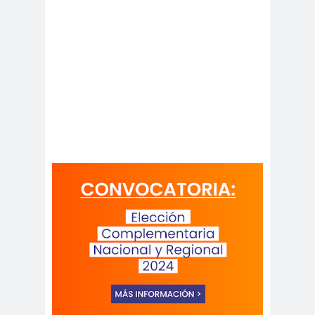
Antonio
aprueb
Araucaní
Márquez
o
a
Arco de
argentin
Arica
Triunfo
a
Arica
Aristegui en
Parinacota
vivo
asamble
Asamblea
a
Anual
Asamblea
Constituyente
Asamblea
Extraordinaria
Asamblea por el
Pacto Social
Asociación Abuelas de
Plaza de Mayo
asociación de mujeres