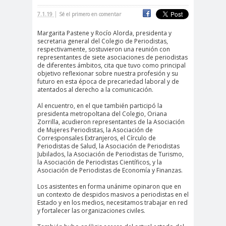
|
cación
7.1.19
Sé el primero en comentar
#DerechosFundam
#Destaca
Margarita Pastene y Rocío Alorda, presidenta y
secretaria general del Colegio de Periodistas,
entales
do
respectivamente, sostuvieron una reunión con
#Destacado
representantes de siete asociaciones de periodistas
de diferentes ámbitos, cita que tuvo como principal
#Importante
objetivo reflexionar sobre nuestra profesión y su
#Destacado #Importante
futuro en esta época de precariedad laboral y de
atentados al derecho a la comunicación.
#Noticias #Asamblea
Al encuentro, en el que también participó la
#Colegiodeperiodistas
presidenta metropoltana del Colegio, Oriana
#Destacado #Importante
Zorrilla, acudieron representantes de la Asociación
de Mujeres Periodistas, la Asociación de
#Noticias #CongresoNacional
Corresponsales Extranjeros, el Círculo de
Periodistas de Salud, la Asociación de Periodistas
#Colegiodeperiodistas
Jubilados, la Asociación de Periodistas de Turismo,
la Asociación de Periodistas Científicos, y la
#Destacado #Importante
Asociación de Periodistas de Economía y Finanzas.
#Noticias #Elecciones
Los asistentes en forma unánime opinaron que en
#CandidaturasConsejoNacional
un contexto de despidos masivos a periodistas en el
Estado y en los medios, necesitamos trabajar en red
#Colegiodeperiodistas
y fortalecer las organizaciones civiles.
#Destacado #Importante