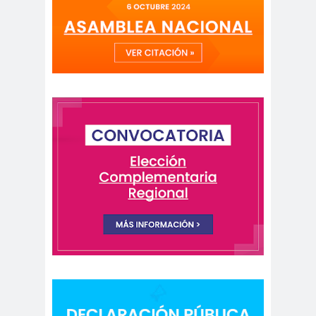
peirodistas
Asociación Nacional de
Magistrados
asociacion
ataque
es
megavisión
Autism
Aymar
Aysén
o
a
Baltazar
Garzón
bancoesta
Bárbara
do
Huberman
Barcelom
bases para el
a
debate
BBC
beca
Berlin
Berlín
NEWS
Bernardo Larraín
Matte
Bernardo Soria
Bilabo
biobio