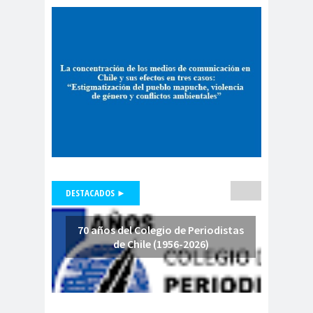
Periodistas de Pozo Rodolfo
Aguirre
CNN
cntv
Codelc
Código de
o
Etica
COHA
Colectivo Chilenos en
Madrid
Colegio de
colegio de
Antropólogos
peri
Colegio de Periodist
de Chile
DESTACADOS ►
Colegio de
Periodistas
70 años del Colegio de Periodistas
colegio de periodistas
de Chile (1956-2026)
Coquimbo
Colegio de Periodistas
de Chile
Colegio de Periodistas Región