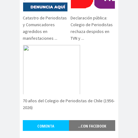
digital
violencia
Acuerdo por la
Catastro de Periodistas
Declaración pública:
paz
y Comunicadores
Colegio de Periodistas
Acuerdo por la Paz y
agredidos en
rechaza despidos en
Nueva
manifestaciones ...
TVN y ...
Acuerdo por la Paz y Nueva
Constitución
ADN
adultos
Afganistá
mayores
n
AFUCA
agresió
agresión
P
n
periodistas
agresion
agresiones a la
es
prensa
70 años del Colegio de Periodistas de Chile (1956-
2026)
Alberto Gato
Gamboa
Alcaldía Ciudadana de
COMENTA
...CON FACEBOOK
Valparaíso