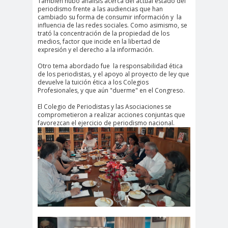
También hubo análisis acerca del actual estado del
periodismo frente a las audiencias que han
#Noticias #Elecciones
cambiado su forma de consumir información y la
#Colegiodeperiodistas
influencia de las redes sociales. Como asimismo, se
trató la concentración de la propiedad de los
#Eleccion
#Elecciones2
medios, factor que incide en la libertad de
expresión y el derecho a la información.
es
024
#FalloJudic
#GabrielBoric
Otro tema abordado fue la responsabilidad ética
de los periodistas, y el apoyo al proyecto de ley que
ial
Font
devuelve la tuición ética a los Colegios
Profesionales, y que aún "duerme" en el Congreso.
#Géner
#GéneroYDD
#Importan
o
HH
te
El Colegio de Periodistas y las Asociaciones se
comprometieron a realizar acciones conjuntas que
#Importante #Noticias
favorezcan el ejercicio de periodismo nacional.
#Asamblea
#Colegiodeperiodistas
#InformarNoEs
#LibertadDePr
Delito
ensa
#MediosNoSexi
#Mega
stas
#Megame
dia