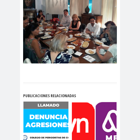
#noticia
s
#Noticias #Asamblea
#Colegiodeperiodistas
#PrensaProte
1 de
gida
mayo
11 de
18 de
septiembre
octubre
1DEMAY
8demarz
aborto
O
o
Abraham
Abrazo
abuso
Santibañez
s
s
PUBLICACIONES RELACIONADAS
abusos
laborales
Academia de Humanismo
Cristiano
activismo
actos de