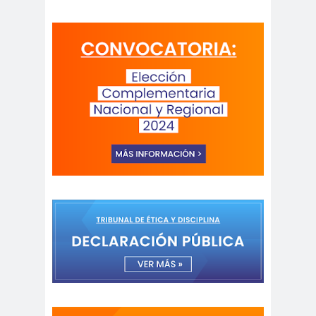
Antonio
aprueb
Araucaní
Márquez
o
a
Arco de
argentin
Arica
Triunfo
a
Arica
Aristegui en
Parinacota
vivo
asamble
Asamblea
a
Anual
Asamblea
Constituyente
Asamblea
Extraordinaria
Asamblea por el
Pacto Social
Asociación Abuelas de
Plaza de Mayo
asociación de mujeres