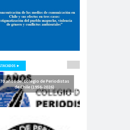
pepone carrrasco
Periodismo
smo de investigación
unicadores Organizados de Chile
pluralismo
poder judicial
polo lillo
nal de Periodismo
premio periodismo
nta
Presidenta Regional de Aysén
hile
Presidente de la República
fesores
protección a la prensa
STACADOS ►
s masivas
proyecto de ley
a Arenas
querella
Radio Cooperativa
70 años del Colegio de Periodistas
de Chile (1956-2026)
Red de Investigación Latinoamericana
rica Latina y el Caribe
es
Región de América Latina y el Caribe
Iquique
Regional Los Rios
io de Valparaíso
Regiones
relatoría