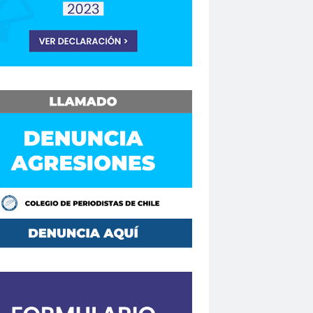
Consejo Regional Biobío
Los Ríos
Consejo Regional El Loa
o Regional Maule
sejos Regionales
vención
Convencionales
convenio
Mutual de Seguridad CCHC 2019
Copesa
corte de apelaciones
aique
crisis
crisis climática
de formación
Curso en Línea
da.
DaniloAhumada
Davis Pastén
defensores de DDHH
Delia Vergara
hoalacomunicacion
derechos
Destacado
DÍA DE LA MUJER
iodista
Dia del Trabajo