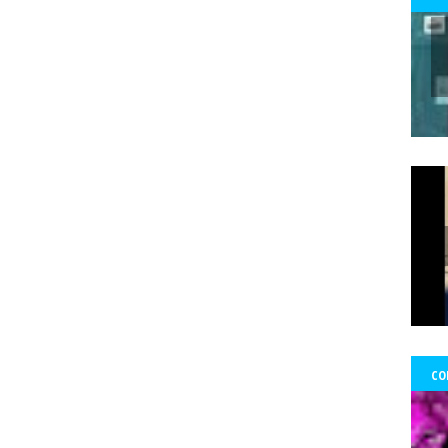
 Ward Edwards
Fernada Maciel
Fernado Atria
Fernandol Paul
fe
s
fondos
formacion
foro ciudadano
Foro de prensa latina
Fo
Francisco Martorell
Fuerzas Armadas
Fundación Mario Benedetti
nos
gobierno
GoldCorp.
Gran Logia de Chile
gremios
Greta 
gado Sánchez
Guillo
gustavo gatica
Gustavo Sylvestre
Héctor V
Uribe
Hernán Uribe Ortega
Hola Chile
homenaje
Hospital Fricke
ambio Miranda
Human Rights Watch
Idioia Villanueva
Ignacio Sá
información
Informar no es delito
Informe RettIg
iniciativa de n
tructivo
investigación
Investigaciones
Iquique
Iquique.
Isabe
mírez Saavedra
Javier Rebolledo
Jeimy Fontecha Jiménez
Jorge Ce
Tabilo
José Carrasco Tapia
José Gai
josé luis
José Miguel Pujad
uan Jorge Faundes Merino
Juan Manuel Zolezzi
Juan Pablo Arancibia
ia
Kevin Gómez Morgado
Krassnoff
La Aurora de Chile
la Gráf
CO
Tercera
las Artes y el Patrimonio
lenka franulic
ley de medios
l
ertad de Prensa
Lorenzo Reyes
Lucha feminista
Lucha Venegas