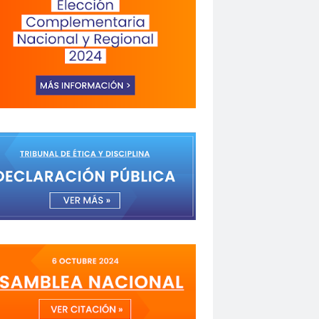
a de Valparaíso
Alejandra Riveros
menazas
Aminátegui 31
versario 65
ANNEF
Antofagasta
o
asamblea
Asamblea Anual
 Mayo
asociación de mujeres peirodistas
Garzón
bancoestado
Bárbara Huberman
 Ibacache
Bilabo
biobio
z
Cabildo
Cabildos
calama
camarógrafos
de televisión
Canales de TV
cantautor
Fuerza del Sol 2019
Carolina Cáceres
Carta a los Periodistas
carta abierta
icaciones de la U. de Chile
CCDH
espertó
chilenos
Chilenos protestan
roitman