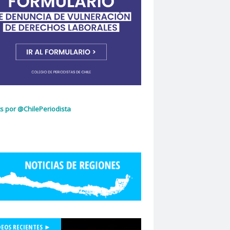
ujeres
Dia Internacional de la Mujer
idad de Chile
dignidad
omingo Olivares
donacion de sangre
curio
El Mercurio de Calama
El Periodista
cciones 2022
glo.cl
Embajada de Estados Unidos
z Capello
Entrama Cultural
Erasmo López
scuela de Periodismo
s por @ChilePeriodista
la de Periodismo USACH
espionaje
Essal
social
Estefanía Martínez
ética periodística
Europarlamentarios
idad de Chile
Facultad de Medicina UC
ión de Sindicatos de la Televisión Chilena
acional de Trabajo Social
Felipe De la Parra Vial
Felipe de Ruyt
DEOS RECIENTES ►