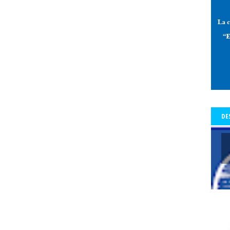
 de Allende-Salazar
paz
Pedro Aguilera
Pedro Aguilera Flores
mo con Historia - Crónicas
Periodismo con Historia - Galerías
periodi
os Tiempos de la Cólera
periodista
periodistas
Periodistas y Com
a Baquedano
Plazo Ñuñoa
plebiscito vinculante
plebiscito2020
l
premio
premio Lenka Franulic
premio municipal
Premio Nacio
d
prensa
prensa detenida
Presidencia de la República
Preside
a del Colegio de Periodistas
presidenta del Colegio de Periodistas de C
te Piñera
proceso constrituyente
Profesionales de la prensa
pro
DE
res
protección a periodistas y comunicadores
protestas
protesta
legio
pucón
pueblos origniarios
Puerta del Sol de Madrid
Punt
s Arancibia
rating
Rector
Rector Universidad Católica del Norte
a
Red de Periodistas Feministas
Red de Periodistas Feministas de Amé
Red Internacional de Periodistas con Visión de Género
redes social
Regional Aysén
Regional Bío Bío
Regional de Los Ríos
Regional 
ional Valparaiso
Regional Valparaíso
Regional Valparaíso. El Mercur