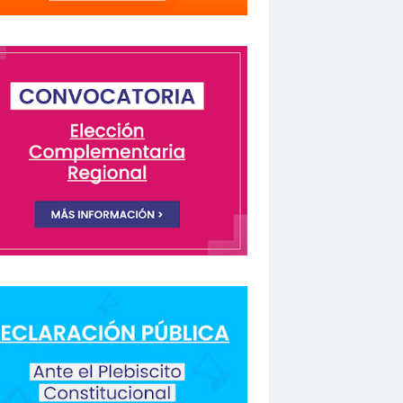
lectivo Chilenos en Madrid
istas Coquimbo
Colegio en la Prensa
Columnas de Opinión
columnas de opinón
 Humanos
rio Orrego”
ión laboral
Comisión Nacional de Género
ón para la Igualdad
Comunicación y DDHH
CONFECH
ongreso nacional
o del Colegio de Periodistas
nacional
CONSEJO ACADÉMICO
 Metropolitano
consejo nacional