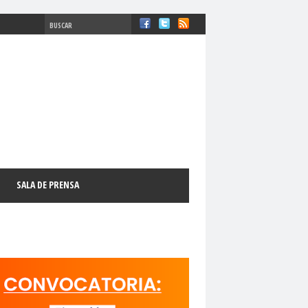
#ComisiónDDHH #DDHH
chosFundamentales
#Destacado
SALA DE PRENSA
l
#GabrielBoricFont
#Género
LibertadDePrensa
#MediosNoSexistas
11 de septiembre
18 de octubre
manismo Cristiano
activismo digital
N
adultos mayores
Afganistán
AFUCAP