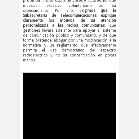
propicien la diversidad de voces y actores, no que
digital
violencia
muestren excesivo voluntarismo por su
Acuerdo por la
silenciamiento. Por ello, e
xigimos que la
Subsecretaría de Telecomunicaciones explique
paz
claramente los motivos de su atención
personalizada a las radios comunitarias,
qué
Acuerdo por la Paz y
gestiones llevará adelante para apoyar al sistema
de comunicación público y comunitario, y de qué
Nueva
forma pretende abogar por una modificación a la
Acuerdo por la Paz y Nueva
normativa y un reglamento que efectivamente
permita el uso democrático del espectro
Constitución
radioeléctrico y no su concentración en pocas
ADN
adultos
Afganistá
manos.
mayores
n
AFUCA
agresió
agresión
P
n
periodistas
agresion
agresiones a la
es
prensa
Alberto Gato
Gamboa
Alcaldía Ciudadana de
Valparaíso