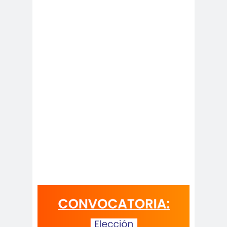
peirodistas
Asociación Nacional de
Magistrados
asociacion
ataque
es
megavisión
Autism
Aymar
Aysén
o
a
Baltazar
Garzón
bancoesta
Bárbara
do
Huberman
Barcelom
bases para el
a
debate
BBC
beca
Berlin
Berlín
NEWS
Bernardo Larraín
Matte
Bernardo Soria
Bilabo
biobio