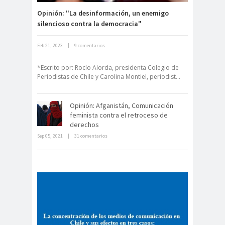
de Valparaíso
Opinión: "La desinformación, un enemigo
silencioso contra la democracia"
Colegio de Periodistas
Regional Bio Bio
Feb 21, 2023
|
9 comentarios
Derecho a la Comunicación para un
Colegio en la
nuevo Chile
Prensa
*Escrito por: Rocío Alorda, presidenta Colegio de
Periodistas de Chile y Carolina Montiel, periodist...
Colegio Médico de
Chile
Colegio Médico
Opinión: Afganistán, Comunicación
feminista contra el retroceso de
Valparaíso
derechos
ColegiodePeriod
Sep 05, 2021
|
31 comentarios
La cultura mundial le dice a Piñera:
istas
los ojos del mundo están sobre
Colegios
Colombi
usted!
Profesionales
a
Columnas de
columnas de
Opinión
opinón
Comisarí