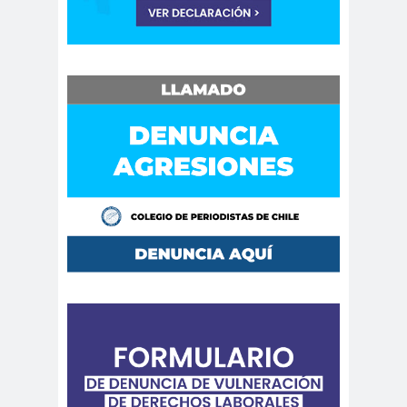
Cáceres
Montiel
Carolina
Carolina
Plaza
Trejo
Carolina
Carozz
Vera
i
carreras de Periodismo y
Publicidad
Carta a los
carta
Periodistas
abierta
Carta de
Carta
Chillán
Maior
Casa
Central
Cátedra de Derechos Humanos
de la Vicerrectoría de Extensión y
Comunicaciones de la U. de Chile
CCDH
Cementerio