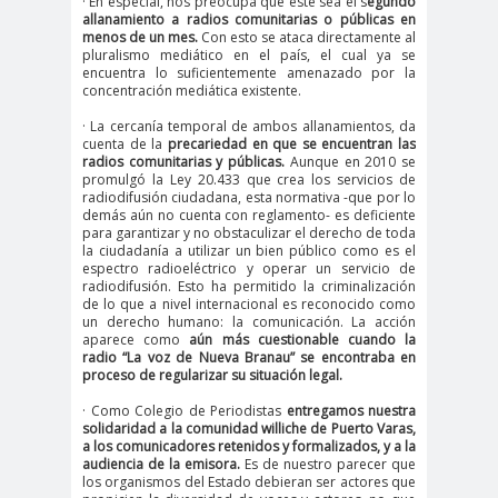
· En especial, nos preocupa que este sea el s
egundo
#noticia
allanamiento a radios comunitarias o públicas en
s
menos de un mes.
Con esto se ataca directamente al
pluralismo mediático en el país, el cual ya se
#Noticias #Asamblea
encuentra lo suficientemente amenazado por la
concentración mediática existente.
#Colegiodeperiodistas
#PrensaProte
1 de
· La cercanía temporal de ambos allanamientos, da
cuenta de la
precariedad en que se encuentran las
gida
mayo
radios comunitarias y públicas.
Aunque en 2010 se
11 de
18 de
promulgó la Ley 20.433 que crea los servicios de
radiodifusión ciudadana, esta normativa -que por lo
septiembre
octubre
demás aún no cuenta con reglamento- es deficiente
para garantizar y no obstaculizar el derecho de toda
1DEMAY
8demarz
aborto
la ciudadanía a utilizar un bien público como es el
espectro radioeléctrico y operar un servicio de
O
o
radiodifusión. Esto ha permitido la criminalización
Abraham
Abrazo
abuso
de lo que a nivel internacional es reconocido como
un derecho humano: la comunicación. La acción
Santibañez
s
s
aparece como
aún más
cuestionable cuando la
abusos
radio “La voz de Nueva Branau” se encontraba en
proceso de regularizar su situación legal.
laborales
· Como Colegio de Periodistas
entregamos nuestra
Academia de Humanismo
solidaridad a la comunidad williche de Puerto Varas,
a los comunicadores retenidos y formalizados, y a la
Cristiano
audiencia de la emisora.
Es de nuestro parecer que
activismo
actos de
los organismos del Estado debieran ser actores que