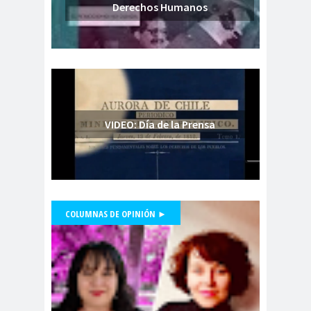
Derechos Humanos
Periodistas de Pozo Rodolfo
Aguirre
CNN
cntv
Codelc
Código de
o
Etica
COHA
Colectivo Chilenos en
Madrid
Colegio de
colegio de
VIDEO: Día de la Prensa
Antropólogos
peri
Colegio de Periodist
de Chile
Colegio de
COLUMNAS DE OPINIÓN ►
Periodistas
colegio de periodistas
Presidente Colegio de Periodistas,
Danilo Ahumada, participa en
Coquimbo
Mentiras Verdaderas
Colegio de Periodistas
#Libertaddeexpresión
de Chile
Colegio de Periodistas Región