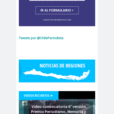
Municipal.Radio Calama
censur
Centro Arte
a
Alameda
Chiguayan
chile
Chile
te
Chico
Chile
chileno
Tweets por @ChilePeriodista
despertó
s
Chilenos
Chilevisió
protestan
n
Chuquicam
cidh
ata
Circulo de
Periodistas
ciudadan
ciudadan
Claudia
ia
ía
Muñoz
VIDEOS RECIENTES ►
Claudio
Broitman
Video convocatoria 6° versión
Club de Pequeños Súper
Premio Periodismo, Memoria y