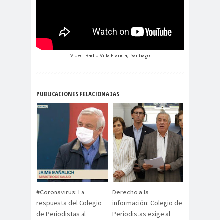
Alejandra
Alejandro
Riveros
Navarro
Alejandro
Torres
Alto Comisionado de ONU
Video: Radio Villa Francia, Santiago
para los DDHH
Álvaro
Alvaro
amenaz
PUBLICACIONES RELACIONADAS
Elizalde
Ortiz
as
Aminátegui
Amnistía
31
Internacional
Andrés
ANEF
Oppenheimer
ANEF
Tarapacá
ANID
aniversar
Aniversario
io
63
#Coronavirus: La
Derecho a la
Aniversario
ANNEF
Antofagas
respuesta del Colegio
información: Colegio de
de Periodistas al
Periodistas exige al
65
ta