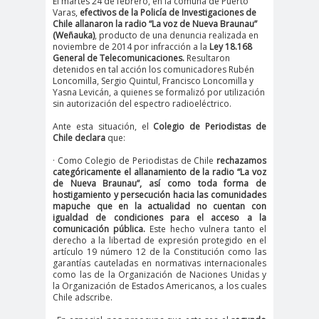
El martes 24 de febrero, en la comuna de Puerto
Varas,
efectivos de la Policía de Investigaciones de
#Noticias #Elecciones
Chile allanaron la radio “La voz de Nueva Braunau”
#Colegiodeperiodistas
(Weñauka)
, producto de una denuncia realizada en
noviembre de 2014 por infracción a la
Ley 18.168
#Eleccion
#Elecciones2
General de Telecomunicaciones.
Resultaron
detenidos en tal acción los comunicadores Rubén
es
024
Loncomilla, Sergio Quintul, Francisco Loncomilla y
#FalloJudic
#GabrielBoric
Yasna Levicán, a quienes se formalizó por utilización
sin autorización del espectro radioeléctrico.
ial
Font
Ante esta situación, el
Colegio de Periodistas de
#Géner
#GéneroYDD
#Importan
Chile declara
que:
o
HH
te
· Como Colegio de Periodistas de Chile
rechazamos
#Importante #Noticias
categóricamente el allanamiento de la radio “La voz
de Nueva Braunau”, así como toda forma de
#Asamblea
hostigamiento y persecución hacia las comunidades
mapuche que en la actualidad no cuentan con
#Colegiodeperiodistas
igualdad de condiciones para el acceso a la
#InformarNoEs
#LibertadDePr
comunicación pública.
Este hecho vulnera tanto el
derecho a la libertad de expresión protegido en el
Delito
ensa
artículo 19 número 12 de la Constitución como las
#MediosNoSexi
#Mega
garantías cauteladas en normativas internacionales
como las de la Organización de Naciones Unidas y
stas
#Megame
la Organización de Estados Americanos, a los cuales
Chile adscribe.
dia