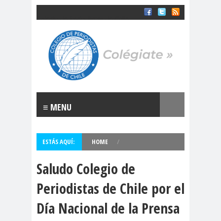
Colegio de Periodistas de Chile
SOMOS EL COLEGIO DE PERIODISTAS DE CHILE
Labels
“Rosario
(CLACSO
Orrego”
).
#11deseptiem
#1deMay
#8M
bre
o
≡ MENU
#ChileDespe
#Colegiodeperio
rtó
distas
ESTÁS AQUÍ:
HOME
/
#ComisiónDDHH
#DDHH
Saludo Colegio de
#ComisiónDeGé
#Comunicac
Periodistas de Chile por el
nero
ión
#ConvenciónConstit
#DDH
Día Nacional de la Prensa
ucional
H
#DerechoalaComuni