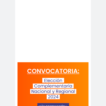
#noticia
s
#Noticias #Asamblea
#Colegiodeperiodistas
#PrensaProte
1 de
gida
mayo
11 de
18 de
septiembre
octubre
1DEMAY
8demarz
aborto
O
o
Abraham
Abrazo
abuso
Santibañez
s
s
abusos
laborales
Academia de Humanismo
Cristiano
activismo
actos de