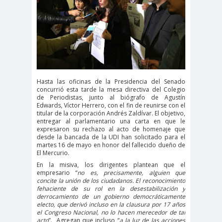
#Noticias #Elecciones
#Colegiodeperiodistas
#Eleccion
#Elecciones2
es
024
#FalloJudic
#GabrielBoric
ial
Font
Hasta las oficinas de la Presidencia del Senado
#Géner
#GéneroYDD
#Importan
concurrió esta tarde la mesa directiva del Colegio
de Periodistas, junto al biógrafo de Agustín
o
HH
te
Edwards, Víctor Herrero, con el fin de reunirse con el
titular de la corporación Andrés Zaldívar. El objetivo,
#Importante #Noticias
entregar al parlamentario una carta en que le
expresaron su rechazo al acto de homenaje que
#Asamblea
desde la bancada de la UDI han solicitado para el
#Colegiodeperiodistas
martes 16 de mayo en honor del fallecido dueño de
El Mercurio.
#InformarNoEs
#LibertadDePr
En la misiva, los dirigentes plantean que el
Delito
ensa
empresario “
no es, precisamente, alguien que
concite la unión de los ciudadanos. El reconocimiento
#MediosNoSexi
#Mega
fehaciente de su rol en la desestabilización y
derrocamiento de un gobierno democráticamente
stas
#Megame
electo, que derivó incluso en la clausura por 17 años
dia
el Congreso Nacional, no lo hacen merecedor de tal
acto
”.
Agregan que incluso “
a la luz de las acciones