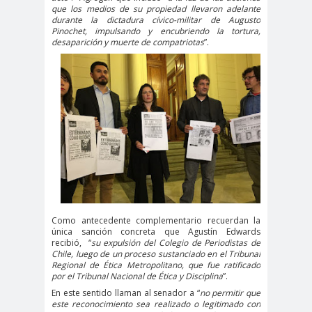
#noticia
que los medios de su propiedad llevaron adelante
durante la dictadura cívico-militar de Augusto
s
Pinochet, impulsando y encubriendo la tortura,
#Noticias #Asamblea
desaparición y muerte de compatriotas
”.
#Colegiodeperiodistas
#PrensaProte
1 de
gida
mayo
11 de
18 de
septiembre
octubre
1DEMAY
8demarz
aborto
O
o
Abraham
Abrazo
abuso
Santibañez
s
s
Como antecedente complementario recuerdan la
abusos
única sanción concreta que Agustín Edwards
recibió,
“
su expulsión del Colegio de Periodistas de
laborales
Chile, luego de un proceso sustanciado en el Tribunal
Academia de Humanismo
Regional de Ética Metropolitano, que fue ratificado
por el Tribunal Nacional de Ética y Disciplina
”.
Cristiano
En este sentido llaman al senador a “
no permitir que
activismo
actos de
este reconocimiento sea realizado o legitimado con