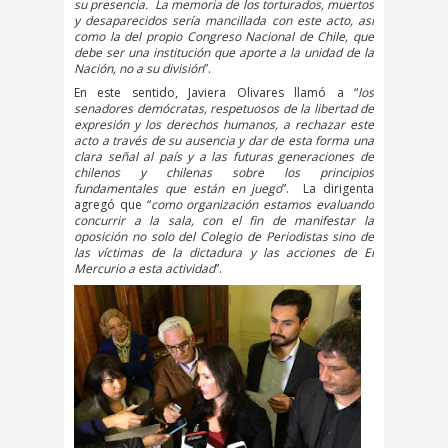
su presencia.
La memoria de los torturados, muertos
digital
violencia
y desaparecidos sería mancillada con este acto, así
Acuerdo por la
como la del propio Congreso Nacional de Chile, que
debe ser una institución que aporte a la unidad de la
paz
Nación, no a su división
”.
Acuerdo por la Paz y
En este sentido, Javiera Olivares llamó a “
los
senadores demócratas, respetuosos de la libertad de
Nueva
expresión y los derechos humanos, a rechazar este
Acuerdo por la Paz y Nueva
acto a través de su ausencia y dar de esta forma una
clara señal al país y a las futuras generaciones de
Constitución
chilenos y chilenas sobre los principios
fundamentales que están en juego
”.
La dirigenta
ADN
adultos
Afganistá
agregó que “
como organización estamos evaluando
mayores
n
concurrir a la sala, con el fin de manifestar la
oposición no solo del Colegio de Periodistas sino de
AFUCA
agresió
agresión
las víctimas de la dictadura y las acciones de El
Mercurio a esta actividad
”.
P
n
periodistas
agresion
agresiones a la
es
prensa
Alberto Gato
Gamboa
Alcaldía Ciudadana de
Valparaíso