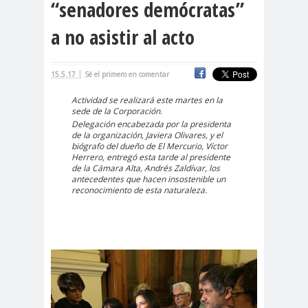
“senadores demócratas”
cación
a no asistir al acto
#DerechosFundam
#Destaca
entales
do
#Destacado
|
15.5.17
Sé el primero en comentar
#Importante
Actividad se realizará este martes en la
#Destacado #Importante
sede de la Corporación.
Delegación encabezada por la presidenta
#Noticias #Asamblea
de la organización, Javiera Olivares, y el
biógrafo del dueño de El Mercurio, Víctor
#Colegiodeperiodistas
Herrero, entregó esta tarde al presidente
#Destacado #Importante
de la Cámara Alta, Andrés Zaldívar, los
antecedentes que hacen insostenible un
#Noticias #CongresoNacional
reconocimiento de esta naturaleza.
#Colegiodeperiodistas
#Destacado #Importante
#Noticias #Elecciones
#CandidaturasConsejoNacional
#Colegiodeperiodistas
#Destacado #Importante