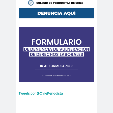
Municipal.Radio Calama
censur
Centro Arte
a
Alameda
Chiguayan
chile
Chile
te
Chico
Chile
chileno
despertó
s
Chilenos
Chilevisió
protestan
n
Chuquicam
cidh
ata
Circulo de
Periodistas
ciudadan
ciudadan
Claudia
ia
ía
Muñoz
Tweets por @ChilePeriodista
Claudio
Broitman
Club de Pequeños Súper