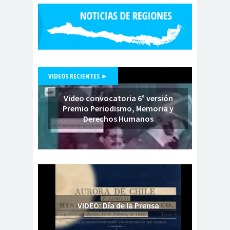
Periodistas de Pozo Rodolfo
Aguirre
CNN
cntv
Codelc
Código de
o
Etica
COHA
Colectivo Chilenos en
VIDEOS RECIENTES ►
Madrid
Colegio de
colegio de
Video convocatoria 6° versión
Antropólogos
peri
Premio Periodismo, Memoria y
Derechos Humanos
Colegio de Periodist
de Chile
Colegio de
Periodistas
colegio de periodistas
Coquimbo
Colegio de Periodistas
VIDEO: Día de la Prensa
de Chile
Colegio de Periodistas Región