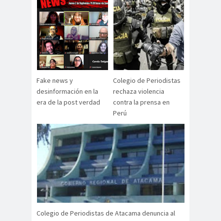
Antonio
aprueb
Araucaní
Márquez
o
a
Arco de
argentin
Arica
Triunfo
a
Arica
Aristegui en
Parinacota
vivo
Fake news y
Colegio de Periodistas
asamble
Asamblea
desinformación en la
rechaza violencia
a
Anual
era de la post verdad
contra la prensa en
Asamblea
Perú
Constituyente
Asamblea
Extraordinaria
Asamblea por el
Pacto Social
Asociación Abuelas de
Plaza de Mayo
Colegio de Periodistas de Atacama denuncia al
asociación de mujeres