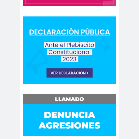
Cáceres
Montiel
Carolina
Carolina
Plaza
Trejo
Carolina
Carozz
Vera
i
carreras de Periodismo y
Publicidad
Carta a los
carta
Periodistas
abierta
Carta de
Carta
Chillán
Maior
Casa
Central
Cátedra de Derechos Humanos
de la Vicerrectoría de Extensión y
Comunicaciones de la U. de Chile
CCDH
Cementerio