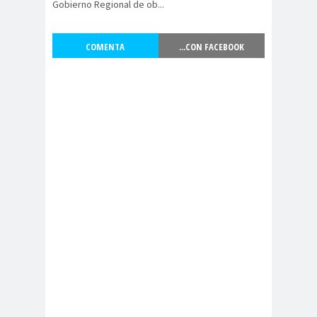
Gobierno Regional de ob...
peirodistas
Asociación Nacional de
COMENTA
...CON FACEBOOK
Magistrados
asociacion
ataque
es
megavisión
Autism
Aymar
Aysén
o
a
Baltazar
Garzón
bancoesta
Bárbara
do
Huberman
Barcelom
bases para el
a
debate
BBC
beca
Berlin
Berlín
NEWS
Bernardo Larraín
Matte
Bernardo Soria
Bilabo
biobio