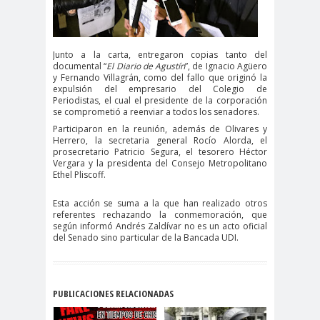
Alejandra
Alejandro
Riveros
Navarro
Alejandro
Junto a la carta, entregaron copias tanto del
Torres
documental “
El Diario de Agustín
”, de Ignacio Agüero
y Fernando Villagrán, como del fallo que originó la
Alto Comisionado de ONU
expulsión del empresario del Colegio de
Periodistas, el cual el presidente de la corporación
para los DDHH
se comprometió a reenviar a todos los senadores.
Álvaro
Alvaro
amenaz
Participaron en la reunión, además de Olivares y
Elizalde
Ortiz
as
Herrero, la secretaria general Rocío Alorda, el
prosecretario Patricio Segura, el tesorero Héctor
Aminátegui
Amnistía
Vergara y la presidenta del Consejo Metropolitano
Ethel Pliscoff.
31
Internacional
Andrés
ANEF
Esta acción se suma a la que han realizado otros
referentes rechazando la conmemoración, que
Oppenheimer
ANEF
según informó Andrés Zaldívar no es un acto oficial
Tarapacá
del Senado sino particular de la Bancada UDI.
ANID
aniversar
Aniversario
io
63
Aniversario
ANNEF
Antofagas
PUBLICACIONES RELACIONADAS
65
ta