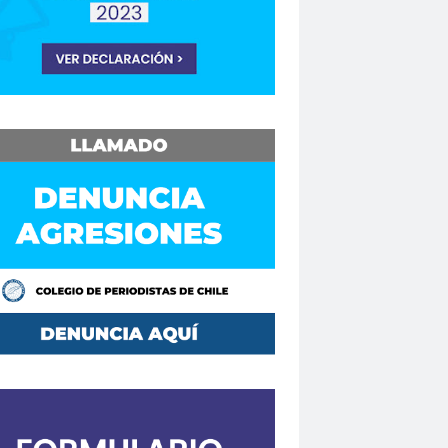
Consejo Regional Biobío
Los Ríos
Consejo Regional El Loa
o Regional Maule
sejos Regionales
vención
Convencionales
convenio
Mutual de Seguridad CCHC 2019
Copesa
corte de apelaciones
aique
crisis
crisis climática
de formación
Curso en Línea
da.
DaniloAhumada
Davis Pastén
defensores de DDHH
Delia Vergara
hoalacomunicacion
derechos
Destacado
DÍA DE LA MUJER
iodista
Dia del Trabajo