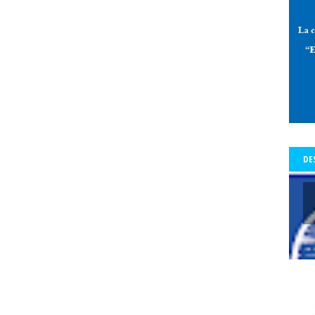
 de Allende-Salazar
paz
Pedro Aguilera
Pedro Aguilera Flores
mo con Historia - Crónicas
Periodismo con Historia - Galerías
periodi
os Tiempos de la Cólera
periodista
periodistas
Periodistas y Com
a Baquedano
Plazo Ñuñoa
plebiscito vinculante
plebiscito2020
l
premio
premio Lenka Franulic
premio municipal
Premio Nacio
d
prensa
prensa detenida
Presidencia de la República
Preside
a del Colegio de Periodistas
presidenta del Colegio de Periodistas de C
te Piñera
proceso constrituyente
Profesionales de la prensa
pro
DE
res
protección a periodistas y comunicadores
protestas
protesta
legio
pucón
pueblos origniarios
Puerta del Sol de Madrid
Punt
s Arancibia
rating
Rector
Rector Universidad Católica del Norte
a
Red de Periodistas Feministas
Red de Periodistas Feministas de Amé
Red Internacional de Periodistas con Visión de Género
redes social
Regional Aysén
Regional Bío Bío
Regional de Los Ríos
Regional 
ional Valparaiso
Regional Valparaíso
Regional Valparaíso. El Mercur