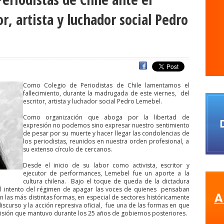
s
agresiones a la prensa
Alberto Gato Gamboa
Alcaldía Ciudadan
or, artista y luchador social Pedro
Comisionado de ONU para los DDHH
Álvaro Elizalde
Alvaro Ortiz
a
ANEF
ANEF Tarapacá
ANID
aniversario
Aniversario 63
Ani
rco de Triunfo
argentina
Arica
Arica Parinacota
Aristegui en viv
naria
Asamblea por el Pacto Social
Asociación Abuelas de Plaza de
Como Colegio de Periodistas de Chile lamentamos el
iones
ataque megavisión
Autismo
Aymara
Aysén
Baltazar 
fallecimiento, durante la madrugada de este viernes, del
escritor, artista y luchador social Pedro Lemebel.
WS
beca
Berlin
Berlín
Bernardo Larraín Matte
Bernardo Soria
QUE SINDICAL DE UNIDAD SOCIAL
Como organización que aboga por la libertad de
bomba lacrimógena
Boris Gonzále
expresión no podemos sino expresar nuestro sentimiento
camara
Cámara de Diputados
Cámara de Diputados y Diputadas
de pesar por su muerte y hacer llegar las condolencias de
los periodistas, reunidos en nuestra orden profesional, a
fos y fotógrafos
Camilo Henríquez
campaña
canal 13
canales 
su extenso círculo de cercanos.
o
Carlos Margotta
Carlos Montes
Carlos Oliva
Carnaval Con la 
Desde el inicio de su labor como activista, escritor y
ejecutor de performances, Lemebel fue un aporte a la
rejo
Carolina Vera
Carozzi
carreras de Periodismo y Publicidad
cultura chilena.
Bajo el toque de queda de la dictadura
el intento del régimen de apagar las voces de quienes
pensaban
Cátedra de Derechos Humanos de la Vicerrectoría de Extensión y Comun
en las más distintas formas, en especial de sectores históricamente
curso y la acción represiva oficial,
fue una de las formas en que
a
Centro Arte Alameda
Chiguayante
chile
Chile Chico
Chile d
isión que mantuvo durante los 25 años de gobiernos posteriores.
de Periodistas
ciudadania
ciudadanía
Claudia Muñoz
Claudio B