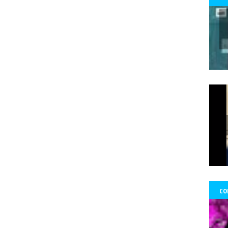
 Ward Edwards
Fernada Maciel
Fernado Atria
Fernandol Paul
fe
s
fondos
formacion
foro ciudadano
Foro de prensa latina
Fo
Francisco Martorell
Fuerzas Armadas
Fundación Mario Benedetti
nos
gobierno
GoldCorp.
Gran Logia de Chile
gremios
Greta 
gado Sánchez
Guillo
gustavo gatica
Gustavo Sylvestre
Héctor V
Uribe
Hernán Uribe Ortega
Hola Chile
homenaje
Hospital Fricke
ambio Miranda
Human Rights Watch
Idioia Villanueva
Ignacio Sá
información
Informar no es delito
Informe RettIg
iniciativa de n
tructivo
investigación
Investigaciones
Iquique
Iquique.
Isabe
mírez Saavedra
Javier Rebolledo
Jeimy Fontecha Jiménez
Jorge Ce
Tabilo
José Carrasco Tapia
José Gai
josé luis
José Miguel Pujad
uan Jorge Faundes Merino
Juan Manuel Zolezzi
Juan Pablo Arancibia
ia
Kevin Gómez Morgado
Krassnoff
La Aurora de Chile
la Gráf
CO
Tercera
las Artes y el Patrimonio
lenka franulic
ley de medios
l
ertad de Prensa
Lorenzo Reyes
Lucha feminista
Lucha Venegas