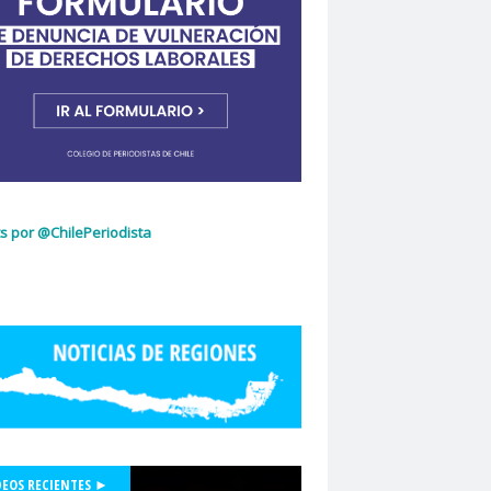
ujeres
Dia Internacional de la Mujer
idad de Chile
dignidad
omingo Olivares
donacion de sangre
curio
El Mercurio de Calama
El Periodista
cciones 2022
glo.cl
Embajada de Estados Unidos
z Capello
Entrama Cultural
Erasmo López
scuela de Periodismo
s por @ChilePeriodista
la de Periodismo USACH
espionaje
Essal
social
Estefanía Martínez
ética periodística
Europarlamentarios
idad de Chile
Facultad de Medicina UC
ión de Sindicatos de la Televisión Chilena
acional de Trabajo Social
Felipe De la Parra Vial
Felipe de Ruyt
DEOS RECIENTES ►