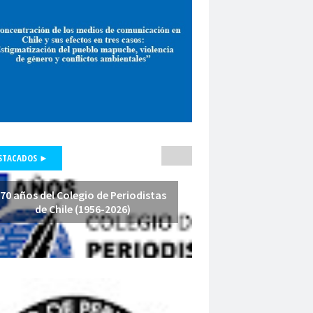
pepone carrrasco
Periodismo
smo de investigación
unicadores Organizados de Chile
pluralismo
poder judicial
polo lillo
nal de Periodismo
premio periodismo
nta
Presidenta Regional de Aysén
hile
Presidente de la República
fesores
protección a la prensa
STACADOS ►
s masivas
proyecto de ley
a Arenas
querella
Radio Cooperativa
70 años del Colegio de Periodistas
de Chile (1956-2026)
Red de Investigación Latinoamericana
rica Latina y el Caribe
es
Región de América Latina y el Caribe
Iquique
Regional Los Rios
io de Valparaíso
Regiones
relatoría