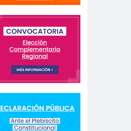
lectivo Chilenos en Madrid
istas Coquimbo
Colegio en la Prensa
Columnas de Opinión
columnas de opinón
 Humanos
rio Orrego”
ión laboral
Comisión Nacional de Género
ón para la Igualdad
Comunicación y DDHH
CONFECH
ongreso nacional
o del Colegio de Periodistas
nacional
CONSEJO ACADÉMICO
 Metropolitano
consejo nacional