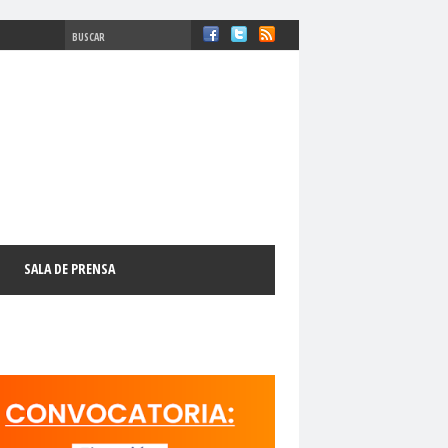
#ComisiónDDHH #DDHH
chosFundamentales
#Destacado
SALA DE PRENSA
l
#GabrielBoricFont
#Género
LibertadDePrensa
#MediosNoSexistas
11 de septiembre
18 de octubre
manismo Cristiano
activismo digital
N
adultos mayores
Afganistán
AFUCAP