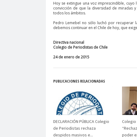
Hoy se extingue una voz imprescindible, cuyo
Club de Pequeños Súper Periodistas de Pozo R
convicción de que la diversidad de miradas y
todos los ámbitos.
Colegio de Antropólogos
colegio de peri
C
Pedro Lemebel no sólo luchó por recuperar l
Colegio de Periodistas de Chile
Colegio de P
debemos continuar en el Chile de hoy, que exig
Colegio Médico de Chile
Colegio Médico Valp
Directiva nacional
Comisarías
Comisión Chilena de derechos 
Colegio de Periodistas de Chile
Comisión de Derechos Humanos del Senado
24 de enero de 2015
Comisión de Género Rosario Orrego
Comisi
Comision Salud
Comité de Expertas del Mec
PUBLICACIONES RELACIONADAS
Comité Ejecutivo de la Federación Internacional
comunicado
comunicadores
comunitarios
Confederación de Trabajadores del Cobre
c
Congreso Nacional Colegio de Periodistas
Co
Congreso Nacional Ordinario del Colegio de Per
DECLARACIÓN PÚBLICA Colegio
Colegio
Consejo de Ética de los Medios de Comunicació
de Periodistas rechaza
“Recha
despidos masivos e...
poder ej
Consejo Regional Antofagasta
Consejo regio