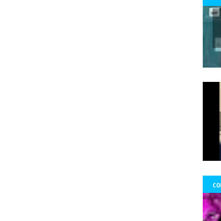
 Ward Edwards
Fernada Maciel
Fernado Atria
Fernandol Paul
fe
s
fondos
formacion
foro ciudadano
Foro de prensa latina
Fo
Francisco Martorell
Fuerzas Armadas
Fundación Mario Benedetti
nos
gobierno
GoldCorp.
Gran Logia de Chile
gremios
Greta 
gado Sánchez
Guillo
gustavo gatica
Gustavo Sylvestre
Héctor V
Uribe
Hernán Uribe Ortega
Hola Chile
homenaje
Hospital Fricke
ambio Miranda
Human Rights Watch
Idioia Villanueva
Ignacio Sá
información
Informar no es delito
Informe RettIg
iniciativa de n
tructivo
investigación
Investigaciones
Iquique
Iquique.
Isabe
mírez Saavedra
Javier Rebolledo
Jeimy Fontecha Jiménez
Jorge Ce
Tabilo
José Carrasco Tapia
José Gai
josé luis
José Miguel Pujad
uan Jorge Faundes Merino
Juan Manuel Zolezzi
Juan Pablo Arancibia
ia
Kevin Gómez Morgado
Krassnoff
La Aurora de Chile
la Gráf
CO
Tercera
las Artes y el Patrimonio
lenka franulic
ley de medios
l
ertad de Prensa
Lorenzo Reyes
Lucha feminista
Lucha Venegas