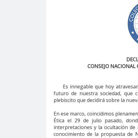
agresión
agresión periodistas
agresione
Alejandro Navarro
Alejandro Torres
Alto 
Amnistía Internacional
Andrés Oppenheimer
Antonio Márquez
apruebo
Araucanía
A
Asamblea Constituyente
Asamblea Extraordi
Asociación Nacional de Magistrados
asociac
DECL
Barceloma
bases para el debate
BBC NE
CONSEJO NACIONAL C
bloque por el derecho a la comunicación
BLO
calentamiento global
calidad periodística
Es innegable que hoy atravesamo
camarógrafos reporteros gráficos
camarógra
futuro de nuestra sociedad, que 
plebiscito que decidirá sobre la nuev
capacitación
Carabineros
Carlos Cuadrad
Carolina Montiel
Carolina Plaza
Carolina T
En ese marco, coincidimos plenamen
Carta de Chillán
Carta Maior
Casa Central
Ética el 29 de julio pasado, don
interpretaciones y la ocultación de
Cementerio Municipal.Radio Calama
censur
conocimiento de la propuesta de N
Chilevisión
Chuquicamata
cidh
Circulo 