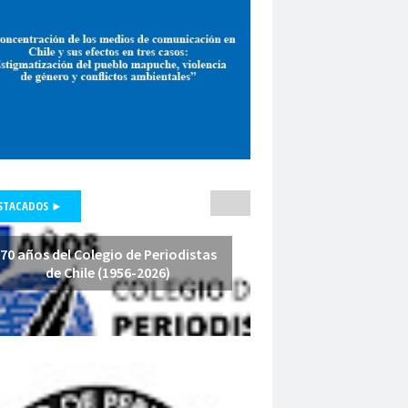
pepone carrrasco
Periodismo
smo de investigación
unicadores Organizados de Chile
pluralismo
poder judicial
polo lillo
nal de Periodismo
premio periodismo
nta
Presidenta Regional de Aysén
hile
Presidente de la República
fesores
protección a la prensa
STACADOS ►
s masivas
proyecto de ley
a Arenas
querella
Radio Cooperativa
70 años del Colegio de Periodistas
de Chile (1956-2026)
Red de Investigación Latinoamericana
rica Latina y el Caribe
es
Región de América Latina y el Caribe
Iquique
Regional Los Rios
io de Valparaíso
Regiones
relatoría