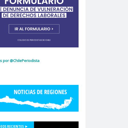
ujeres
Dia Internacional de la Mujer
idad de Chile
dignidad
omingo Olivares
donacion de sangre
curio
El Mercurio de Calama
El Periodista
cciones 2022
glo.cl
Embajada de Estados Unidos
z Capello
Entrama Cultural
Erasmo López
scuela de Periodismo
s por @ChilePeriodista
la de Periodismo USACH
espionaje
Essal
social
Estefanía Martínez
ética periodística
Europarlamentarios
idad de Chile
Facultad de Medicina UC
ión de Sindicatos de la Televisión Chilena
acional de Trabajo Social
Felipe De la Parra Vial
Felipe de Ruyt
DEOS RECIENTES ►