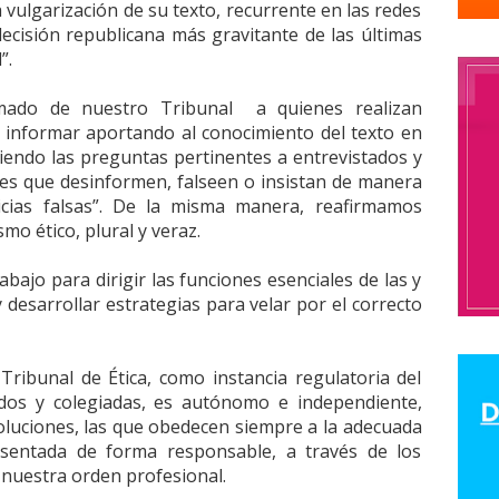
a vulgarización de su texto, recurrente en las redes
odolfo Aguirre
CNN
cntv
Codelco
Código de Etica
COHA
Co
decisión republicana más gravitante de las últimas
”.
olegio de Periodist de Chile
Colegio de Periodistas
colegio de period
eriodistas Región de Valparaíso
Colegio de Periodistas Regional Bio Bio
mado de nuestro Tribunal a quienes realizan
a informar aportando al conocimiento del texto en
araíso
ColegiodePeriodistas
Colegios Profesionales
Colombia
ciendo las preguntas pertinentes a entrevistados y
Humanos
comision ddhh
comision de ddhh
Comisión de Derechos
res que desinformen, falseen o insistan de manera
comision de genero
Comisión de Género
Comisión de Género “Rosa
icias falsas”. De la misma manera, reafirmamos
o ético, plural y veraz.
ón Derechos Humanos
comisión género
COMISION LABORAL
comis
anismo de Seguimiento de la Convención de Belém do Pará
bajo para dirigir las funciones esenciales de las y
 de Periodistas
comunicacion
Comunicación Feminista
Comunicaci
 y desarrollar estrategias para velar por el correcto
Concentración de Medios
concepción
concurso
condolencias
onflicto social
CONFUSAM
Congreso
Congreso de Periodistas.
c
Tribunal de Ética, como instancia regulatoria del
ngreso Nacional del Colegio de Periodistas
Congreso Nacional Ordinari
iados y colegiadas, es autónomo e independiente,
oluciones, las que obedecen siempre a la adecuada
iodistas de Chile
conicyt
Consejero de América Larina
consejero 
esentada de forma responsable, a través de los
n Social
Consejo de Rectores de las Universidades chilenas
Consejo
 nuestra orden profesional.
nal Araucania
Consejo Regional Arica
Consejo Regional Atacama