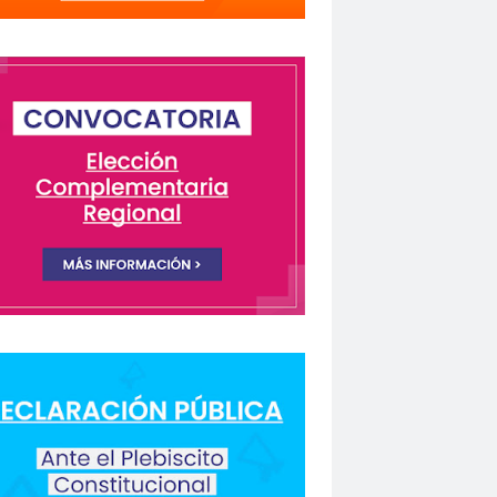
lectivo Chilenos en Madrid
istas Coquimbo
Colegio en la Prensa
Columnas de Opinión
columnas de opinón
 Humanos
rio Orrego”
ión laboral
Comisión Nacional de Género
ón para la Igualdad
Comunicación y DDHH
CONFECH
ongreso nacional
o del Colegio de Periodistas
nacional
CONSEJO ACADÉMICO
 Metropolitano
consejo nacional