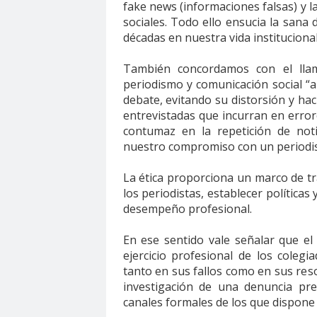
fake news (informaciones falsas) y l
Club de Pequeños Súper Periodistas de Pozo R
sociales. Todo ello ensucia la sana 
décadas en nuestra vida institucional
Colegio de Antropólogos
colegio de peri
C
Colegio de Periodistas de Chile
Colegio de P
También concordamos con el lla
Colegio Médico de Chile
periodismo y comunicación social “
Colegio Médico Valp
debate, evitando su distorsión y ha
Comisarías
Comisión Chilena de derechos 
entrevistadas que incurran en erro
Comisión de Derechos Humanos del Senado
contumaz en la repetición de not
nuestro compromiso con un periodism
Comisión de Género Rosario Orrego
Comisi
Comision Salud
Comité de Expertas del Mec
La ética proporciona un marco de tra
Comité Ejecutivo de la Federación Internacional
los periodistas, establecer políticas
desempeño profesional.
comunicado
comunicadores
comunitarios
Confederación de Trabajadores del Cobre
c
En ese sentido vale señalar que el 
Congreso Nacional Colegio de Periodistas
Co
ejercicio profesional de los coleg
tanto en sus fallos como en sus res
Congreso Nacional Ordinario del Colegio de Per
investigación de una denuncia pr
Consejo de Ética de los Medios de Comunicació
canales formales de los que dispone
Consejo Regional Antofagasta
Consejo regio