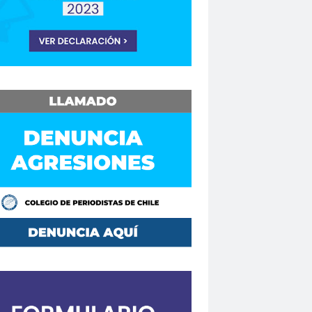
Consejo Regional Biobío
Los Ríos
Consejo Regional El Loa
o Regional Maule
sejos Regionales
vención
Convencionales
convenio
Mutual de Seguridad CCHC 2019
Copesa
corte de apelaciones
aique
crisis
crisis climática
de formación
Curso en Línea
da.
DaniloAhumada
Davis Pastén
defensores de DDHH
Delia Vergara
hoalacomunicacion
derechos
Destacado
DÍA DE LA MUJER
iodista
Dia del Trabajo