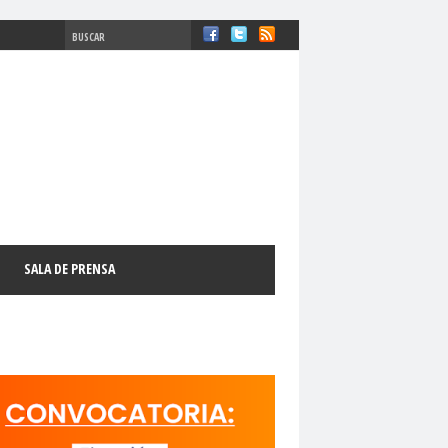
#ComisiónDDHH #DDHH
chosFundamentales
#Destacado
SALA DE PRENSA
l
#GabrielBoricFont
#Género
LibertadDePrensa
#MediosNoSexistas
11 de septiembre
18 de octubre
manismo Cristiano
activismo digital
N
adultos mayores
Afganistán
AFUCAP