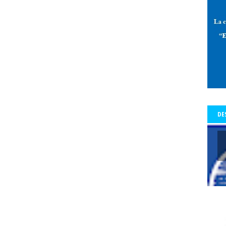
 de Allende-Salazar
paz
Pedro Aguilera
Pedro Aguilera Flores
mo con Historia - Crónicas
Periodismo con Historia - Galerías
periodi
os Tiempos de la Cólera
periodista
periodistas
Periodistas y Com
a Baquedano
Plazo Ñuñoa
plebiscito vinculante
plebiscito2020
l
premio
premio Lenka Franulic
premio municipal
Premio Nacio
d
prensa
prensa detenida
Presidencia de la República
Preside
a del Colegio de Periodistas
presidenta del Colegio de Periodistas de C
te Piñera
proceso constrituyente
Profesionales de la prensa
pro
DE
res
protección a periodistas y comunicadores
protestas
protesta
legio
pucón
pueblos origniarios
Puerta del Sol de Madrid
Punt
s Arancibia
rating
Rector
Rector Universidad Católica del Norte
a
Red de Periodistas Feministas
Red de Periodistas Feministas de Amé
Red Internacional de Periodistas con Visión de Género
redes social
Regional Aysén
Regional Bío Bío
Regional de Los Ríos
Regional 
ional Valparaiso
Regional Valparaíso
Regional Valparaíso. El Mercur