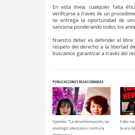
En esta línea, cualquier falta ét
Consejo Regional Atacama del Colegio de Period
verificarse a través de un procedi
Consejo Regional Coquimbo
Consejo Region
se entrega la oportunidad de una 
sanciona ponderando todos los ante
Consejo Regional Iquique
Consejo Regional 
Consejo Regional Metropolitano
Consejo Reg
Nuestro deber es defender el libre c
CONSORCIO DE UNIVERSIDADES DEL ESTADO DE
respeto del derecho a la libertad 
buscamos garantizar a través del re
Coordinadora de Sindicatos del Comercio y Serv
copiapó
coquimbo
CORE
coronavirus
Corte de Apelaciones de Santiago
Corte Int
crisis política
crisis social
Cuaderno Pedagó
PUBLICACIONES RELACIONADAS
curso gratuito
Curso Online
CUT
Dagen
DDHH
debate
decálogo
Decano Faculta
democracia
derecho
Derecho a la Comini
derechos humanos
derechos laborales
d
Opinión: "La desinformación, un
Fake ne
dia de la prensa
Día de la Prensa
Dia de l
enemigo silencioso contra la
la era d
democraci...