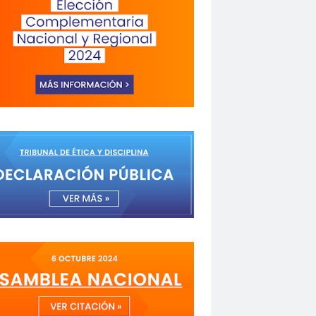
a de Valparaíso
Alejandra Riveros
menazas
Aminátegui 31
versario 65
ANNEF
Antofagasta
o
asamblea
Asamblea Anual
 Mayo
asociación de mujeres peirodistas
Garzón
bancoestado
Bárbara Huberman
 Ibacache
Bilabo
biobio
z
Cabildo
Cabildos
calama
camarógrafos
de televisión
Canales de TV
cantautor
Fuerza del Sol 2019
Carolina Cáceres
Carta a los Periodistas
carta abierta
icaciones de la U. de Chile
CCDH
espertó
chilenos
Chilenos protestan
roitman