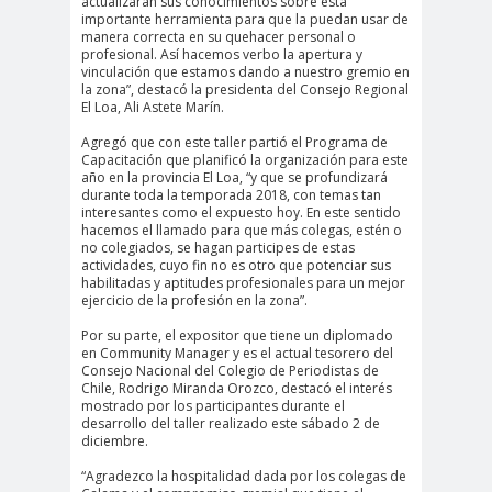
actualizaran sus conocimientos sobre esta
importante herramienta para que la puedan usar de
#Noticias #Elecciones
manera correcta en su quehacer personal o
#Colegiodeperiodistas
profesional. Así hacemos verbo la apertura y
vinculación que estamos dando a nuestro gremio en
#Eleccion
#Elecciones2
la zona”, destacó la presidenta del Consejo Regional
El Loa, Ali Astete Marín.
es
024
#FalloJudic
#GabrielBoric
Agregó que con este taller partió el Programa de
Capacitación que planificó la organización para este
ial
Font
año en la provincia El Loa, “y que se profundizará
durante toda la temporada 2018, con temas tan
#Géner
#GéneroYDD
#Importan
interesantes como el expuesto hoy. En este sentido
o
HH
te
hacemos el llamado para que más colegas, estén o
no colegiados, se hagan participes de estas
#Importante #Noticias
actividades, cuyo fin no es otro que potenciar sus
habilitadas y aptitudes profesionales para un mejor
#Asamblea
ejercicio de la profesión en la zona”.
#Colegiodeperiodistas
Por su parte, el expositor que tiene un diplomado
#InformarNoEs
#LibertadDePr
en Community Manager y es el actual tesorero del
Consejo Nacional del Colegio de Periodistas de
Delito
ensa
Chile, Rodrigo Miranda Orozco, destacó el interés
#MediosNoSexi
#Mega
mostrado por los participantes durante el
desarrollo del taller realizado este sábado 2 de
stas
#Megame
diciembre.
dia
“Agradezco la hospitalidad dada por los colegas de