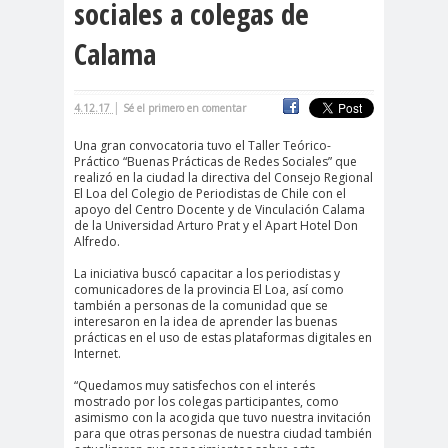
sociales a colegas de
cación
Calama
#DerechosFundam
#Destaca
entales
do
#Destacado
|
4.12.17
Sé el primero en comentar
#Importante
Una gran convocatoria tuvo el Taller Teórico-
#Destacado #Importante
Práctico “Buenas Prácticas de Redes Sociales” que
realizó en la ciudad la directiva del Consejo Regional
#Noticias #Asamblea
El Loa del Colegio de Periodistas de Chile con el
apoyo del Centro Docente y de Vinculación Calama
#Colegiodeperiodistas
de la Universidad Arturo Prat y el Apart Hotel Don
#Destacado #Importante
Alfredo.
#Noticias #CongresoNacional
La iniciativa buscó capacitar a los periodistas y
comunicadores de la provincia El Loa, así como
#Colegiodeperiodistas
también a personas de la comunidad que se
interesaron en la idea de aprender las buenas
#Destacado #Importante
prácticas en el uso de estas plataformas digitales en
Internet.
#Noticias #Elecciones
#CandidaturasConsejoNacional
“Quedamos muy satisfechos con el interés
mostrado por los colegas participantes, como
#Colegiodeperiodistas
asimismo con la acogida que tuvo nuestra invitación
para que otras personas de nuestra ciudad también
#Destacado #Importante