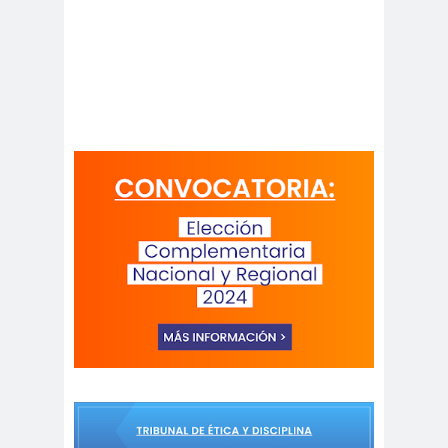
Antonio
aprueb
Araucaní
Márquez
o
a
Arco de
argentin
Arica
Triunfo
a
Arica
Aristegui en
Parinacota
vivo
asamble
Asamblea
a
Anual
Asamblea
Constituyente
Asamblea
Extraordinaria
Asamblea por el
Pacto Social
Asociación Abuelas de
Plaza de Mayo
asociación de mujeres