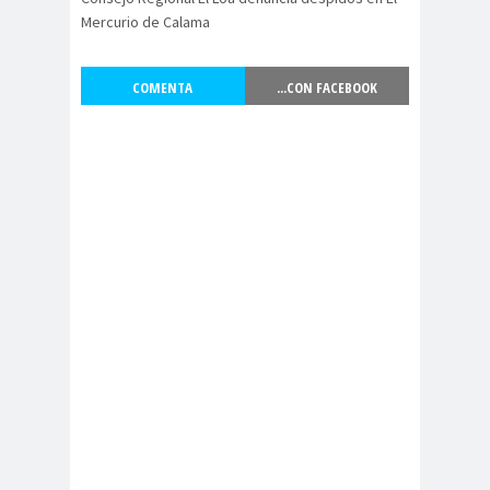
Alejandra
Alejandro
Mercurio de Calama
Riveros
Navarro
Alejandro
COMENTA
...CON FACEBOOK
Torres
Alto Comisionado de ONU
para los DDHH
Álvaro
Alvaro
amenaz
Elizalde
Ortiz
as
Aminátegui
Amnistía
31
Internacional
Andrés
ANEF
Oppenheimer
ANEF
Tarapacá
ANID
aniversar
Aniversario
io
63
Aniversario
ANNEF
Antofagas
65
ta