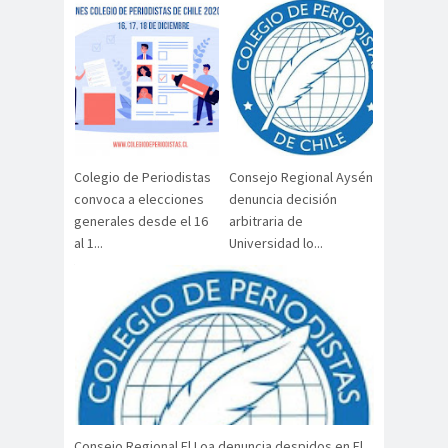
digital
violencia
Acuerdo por la
paz
Acuerdo por la Paz y
Nueva
Acuerdo por la Paz y Nueva
Constitución
Colegio de Periodistas
Consejo Regional Aysén
ADN
adultos
Afganistá
convoca a elecciones
denuncia decisión
mayores
n
generales desde el 16
arbitraria de
AFUCA
agresió
agresión
al 1...
Universidad lo...
P
n
periodistas
agresion
agresiones a la
es
prensa
Alberto Gato
Gamboa
Alcaldía Ciudadana de
Valparaíso
Consejo Regional El Loa denuncia despidos en El