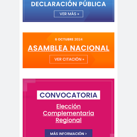
peirodistas
Asociación Nacional de
Magistrados
asociacion
ataque
es
megavisión
Autism
Aymar
Aysén
o
a
Baltazar
Garzón
bancoesta
Bárbara
do
Huberman
Barcelom
bases para el
a
debate
BBC
beca
Berlin
Berlín
NEWS
Bernardo Larraín
Matte
Bernardo Soria
Bilabo
biobio