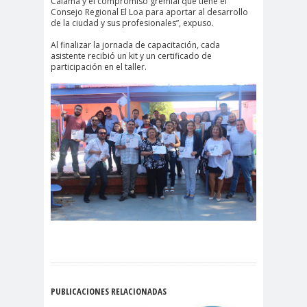
Calama y el compromiso gremial que tiene el
#noticia
Consejo Regional El Loa para aportar al desarrollo
s
de la ciudad y sus profesionales”, expuso.
#Noticias #Asamblea
Al finalizar la jornada de capacitación, cada
asistente recibió un kit y un certificado de
#Colegiodeperiodistas
participación en el taller.
#PrensaProte
1 de
gida
mayo
11 de
18 de
septiembre
octubre
1DEMAY
8demarz
aborto
O
o
Abraham
Abrazo
abuso
Santibañez
s
s
abusos
laborales
Academia de Humanismo
Cristiano
PUBLICACIONES RELACIONADAS
activismo
actos de