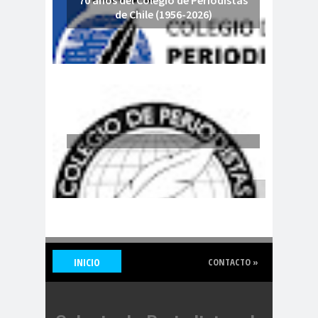
de Chile (1956-2026)
de Valparaíso
Colegio de Periodistas
Regional Bio Bio
Colegio en la
Prensa
Colegio Médico de
Chile
Colegio Médico
Valparaíso
ColegiodePeriod
istas
Colegios
Colombi
Profesionales
a
Columnas de
columnas de
INICIO
CONTACTO »
Opinión
opinón
Comisarí